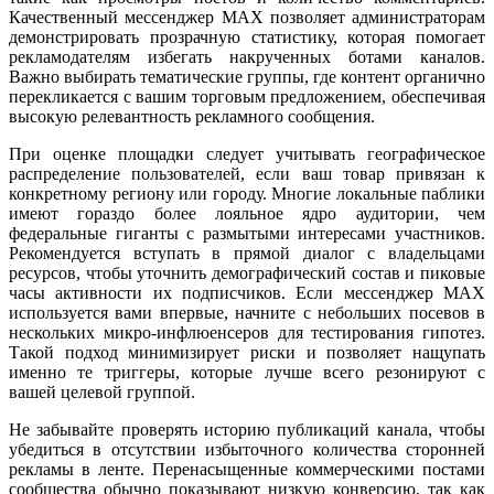
Качественный мессенджер MAX позволяет администраторам
демонстрировать прозрачную статистику, которая помогает
рекламодателям избегать накрученных ботами каналов.
Важно выбирать тематические группы, где контент органично
перекликается с вашим торговым предложением, обеспечивая
высокую релевантность рекламного сообщения.
При оценке площадки следует учитывать географическое
распределение пользователей, если ваш товар привязан к
конкретному региону или городу. Многие локальные паблики
имеют гораздо более лояльное ядро аудитории, чем
федеральные гиганты с размытыми интересами участников.
Рекомендуется вступать в прямой диалог с владельцами
ресурсов, чтобы уточнить демографический состав и пиковые
часы активности их подписчиков. Если мессенджер MAX
используется вами впервые, начните с небольших посевов в
нескольких микро-инфлюенсеров для тестирования гипотез.
Такой подход минимизирует риски и позволяет нащупать
именно те триггеры, которые лучше всего резонируют с
вашей целевой группой.
Не забывайте проверять историю публикаций канала, чтобы
убедиться в отсутствии избыточного количества сторонней
рекламы в ленте. Перенасыщенные коммерческими постами
сообщества обычно показывают низкую конверсию, так как