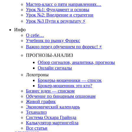
Мастер-класс о пяти направлениях…
Урок №1: Фундамент и основы
Урок №2: Внедрение и стратегии
Урок №3 Пути к результату ⚡️
Инфо
О себе…
Учебник по рынку Форекс
Важно перед обучением по форекс! ⚡
ПРОГНОЗЫ-АНАЛИЗ
Обзор сигналов, аналитика, прогнозы
Онлайн сигналы
Лохотроны
Брокеры-мошенники — список
Брокер-мошенник это кто?
Бизнес идеи — списком
Обучение по бинарным опционам
Живой график
Экономический календарь
Теханализ
Система Оскара Грайнда
Калькулятор мартингейла
Все статьи