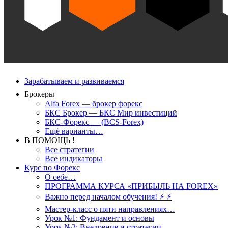
Зарабатываем и развиваемся
Брокеры
Alfa Forex — брокер форекс
БКС Брокер — БКС Мир инвестиций
БКС-Форекс — (BCS-Forex)
Ещё варианты…
В ПОМОЩЬ !
Все стратегии
Все индикаторы
Курс по Форекс
О себе…
ПРОГРАММА КУРСА «ПРИБЫЛЬ НА FOREX»
Важно перед началом обучения! ⚡ ⚡
Мастер-класс о пяти направлениях…
Урок №1: Фундамент и основы
Урок №2: Внедрение и стратегии