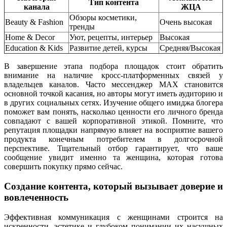
Тип контента
канала
ЖЦА
Обзоры косметики,
Beauty & Fashion
Очень высокая
тренды
Home & Decor
Уют, рецепты, интерьер
Высокая
Education & Kids
Развитие детей, курсы
Средняя/Высокая
В завершение этапа подбора площадок стоит обратить
внимание на наличие кросс-платформенных связей у
владельцев каналов. Часто мессенджер MAX становится
основной точкой касания, но авторы могут иметь аудиторию и
в других социальных сетях. Изучение общего имиджа блогера
поможет вам понять, насколько ценности его личного бренда
совпадают с вашей корпоративной этикой. Помните, что
репутация площадки напрямую влияет на восприятие вашего
продукта конечным потребителем в долгосрочной
перспективе. Тщательный отбор гарантирует, что ваше
сообщение увидит именно та женщина, которая готова
совершить покупку прямо сейчас.
Создание контента, который вызывает доверие и
вовлеченность
Эффективная коммуникация с женщинами строится на
искренности, эстетике и глубоком понимании их насущных