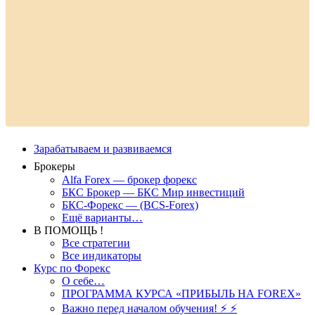
Зарабатываем и развиваемся
Брокеры
Alfa Forex — брокер форекс
БКС Брокер — БКС Мир инвестиций
БКС-Форекс — (BCS-Forex)
Ещё варианты…
В ПОМОЩЬ !
Все стратегии
Все индикаторы
Курс по Форекс
О себе…
ПРОГРАММА КУРСА «ПРИБЫЛЬ НА FOREX»
Важно перед началом обучения! ⚡ ⚡