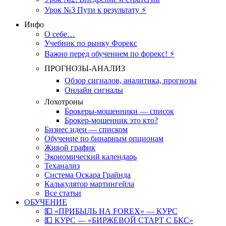
Урок №3 Пути к результату ⚡️
Инфо
О себе…
Учебник по рынку Форекс
Важно перед обучением по форекс! ⚡
ПРОГНОЗЫ-АНАЛИЗ
Обзор сигналов, аналитика, прогнозы
Онлайн сигналы
Лохотроны
Брокеры-мошенники — список
Брокер-мошенник это кто?
Бизнес идеи — списком
Обучение по бинарным опционам
Живой график
Экономический календарь
Теханализ
Система Оскара Грайнда
Калькулятор мартингейла
Все статьи
ОБУЧЕНИЕ
💵 «ПРИБЫЛЬ НА FOREX» — КУРС
💵 КУРС — «БИРЖЕВОЙ СТАРТ С БКС»