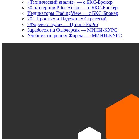
«Технический анализ» — с БКС-Брокер
30 паттернов Price Action — с БКС-Брокер
Индикаторы TradingView — с БКС-Брокер
20+ Простых и Надежных Стратегий
«Форекс с нуля» — Цикл с FxPro
Заработок на Фьючерсах — МИНИ-КУРС
Учебник по рынку Форекс — МИНИ-КУРС