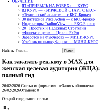
ОБУЧЕНИЕ
💵 «ПРИБЫЛЬ НА FOREX» — КУРС
💵 КУРС — «БИРЖЕВОЙ СТАРТ С БКС»
«Технический анализ» — с БКС-Брокер
30 паттернов Price Action — с БКС-Брокер
Индикаторы TradingView — с БКС-Брокер
20+ Простых и Надежных Стратегий
«Форекс с нуля» — Цикл с FxPro
Заработок на Фьючерсах — МИНИ-КУРС
Учебник по рынку Форекс — МИНИ-КУРС
Найти:
Как заказать рекламу в MAX для
женская целевая аудитория (ЖЦА):
полный гид
26/02/2026
Статьи информативные
Запись обновлена:
26/02/2026
Отзывов: 0
Открой содержание статьи