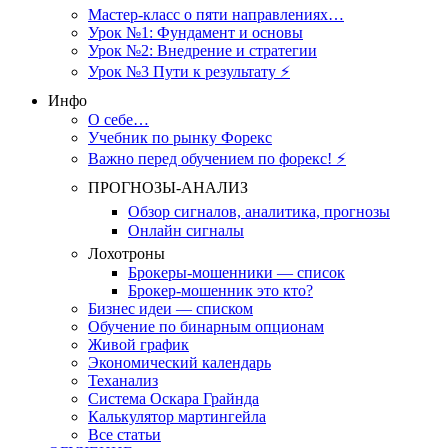
Мастер-класс о пяти направлениях…
Урок №1: Фундамент и основы
Урок №2: Внедрение и стратегии
Урок №3 Пути к результату ⚡️
Инфо
О себе…
Учебник по рынку Форекс
Важно перед обучением по форекс! ⚡
ПРОГНОЗЫ-АНАЛИЗ
Обзор сигналов, аналитика, прогнозы
Онлайн сигналы
Лохотроны
Брокеры-мошенники — список
Брокер-мошенник это кто?
Бизнес идеи — списком
Обучение по бинарным опционам
Живой график
Экономический календарь
Теханализ
Система Оскара Грайнда
Калькулятор мартингейла
Все статьи