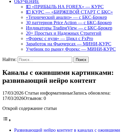
ОБУЧЕНИЕ
💵 «ПРИБЫЛЬ НА FOREX» — КУРС
💵 КУРС — «БИРЖЕВОЙ СТАРТ С БКС»
«Технический анализ» — с БКС-Брокер
30 паттернов Price Action — с БКС-Брокер
Индикаторы TradingView — с БКС-Брокер
20+ Простых и Надежных Стратегий
«Форекс с нуля» — Цикл с FxPro
Заработок на Фьючерсах — МИНИ-КУРС
Учебник по рынку Форекс — МИНИ-КУРС
Найти:
Каналы с ожившими картинками:
развивающий нейро контент
17/03/2026
Статьи информативные
Запись обновлена:
17/03/2026
Отзывов: 0
Открой содержание статьи
Развивающий нейро контент в каналах с ожившими