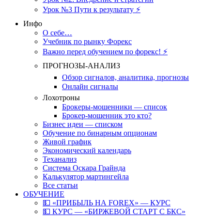
Урок №3 Пути к результату ⚡️
Инфо
О себе…
Учебник по рынку Форекс
Важно перед обучением по форекс! ⚡
ПРОГНОЗЫ-АНАЛИЗ
Обзор сигналов, аналитика, прогнозы
Онлайн сигналы
Лохотроны
Брокеры-мошенники — список
Брокер-мошенник это кто?
Бизнес идеи — списком
Обучение по бинарным опционам
Живой график
Экономический календарь
Теханализ
Система Оскара Грайнда
Калькулятор мартингейла
Все статьи
ОБУЧЕНИЕ
💵 «ПРИБЫЛЬ НА FOREX» — КУРС
💵 КУРС — «БИРЖЕВОЙ СТАРТ С БКС»