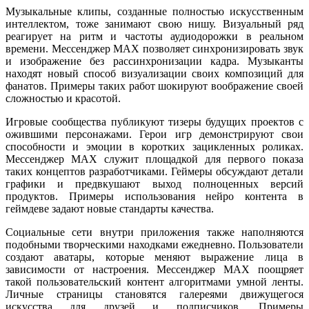
Музыкальные клипы, созданные полностью искусственным
интеллектом, тоже занимают свою нишу. Визуальный ряд
реагирует на ритм и частоты аудиодорожки в реальном
времени. Мессенджер MAX позволяет синхронизировать звук
и изображение без рассинхронизации кадра. Музыканты
находят новый способ визуализации своих композиций для
фанатов. Примеры таких работ шокируют воображение своей
сложностью и красотой.
Игровые сообщества публикуют тизеры будущих проектов с
ожившими персонажами. Герои игр демонстрируют свои
способности и эмоции в коротких зацикленных роликах.
Мессенджер MAX служит площадкой для первого показа
таких концептов разработчиками. Геймеры обсуждают детали
графики и предвкушают выход полноценных версий
продуктов. Примеры использования нейро контента в
геймдеве задают новые стандарты качества.
Социальные сети внутри приложения также наполняются
подобными творческими находками ежедневно. Пользователи
создают аватары, которые меняют выражение лица в
зависимости от настроения. Мессенджер MAX поощряет
такой пользовательский контент алгоритмами умной ленты.
Личные страницы становятся галереями движущегося
искусства для друзей и подписчиков. Примеры