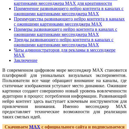
картинками мессенджера MAX для креативности
Применение развивающего нейро контента в каналах с
ожившими картинками мессенджера MAX
Преимущества развивающего нейро контента в каналах
с ожившими картинками мессенджера MAX
Примеры развивающего нейро контента в каналах с
ожившими картинками мессенджера MAX
Тренды развивающего нейро контента в каналах с
ожившими картинками мессенджера MAX
Чаты администраторов для рекламы в мессенджере
MAX
Заключение
В современном цифровом мире мессенджер MAX становится
платформой для уникальных визуальных экспериментов.
Пользователи все чаще обращают внимание на каналы, где
статичные изображения уступают место динамике. Ожившие
картинки создают совершенно новый уровень вовлеченности
аудитории в процесс потребления информации. Развивающий
нейро контент здесь выступает ключевым инструментом для
привлечения внимания. Именно мессенджер MAX
предоставляет технические возможности для реализации
таких смелых идей.
Скачиваем
MAX
с официального сайта и подписываемся