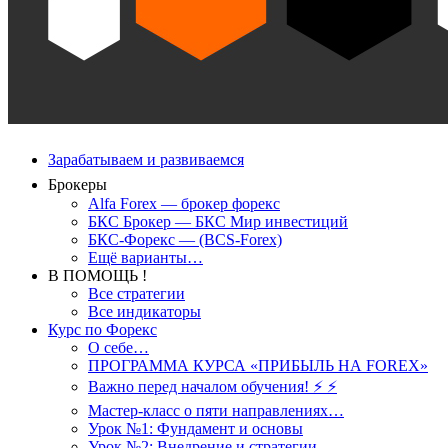
Зарабатываем и развиваемся
Брокеры
Alfa Forex — брокер форекс
БКС Брокер — БКС Мир инвестиций
БКС-Форекс — (BCS-Forex)
Ещё варианты…
В ПОМОЩЬ !
Все стратегии
Все индикаторы
Курс по Форекс
О себе…
ПРОГРАММА КУРСА «ПРИБЫЛЬ НА FOREX»
Важно перед началом обучения! ⚡ ⚡
Мастер-класс о пяти направлениях…
Урок №1: Фундамент и основы
Урок №2: Внедрение и стратегии