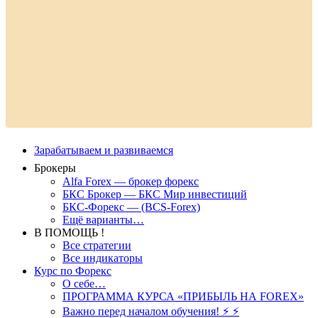
Зарабатываем и развиваемся
Брокеры
Alfa Forex — брокер форекс
БКС Брокер — БКС Мир инвестиций
БКС-Форекс — (BCS-Forex)
Ещё варианты…
В ПОМОЩЬ !
Все стратегии
Все индикаторы
Курс по Форекс
О себе…
ПРОГРАММА КУРСА «ПРИБЫЛЬ НА FOREX»
Важно перед началом обучения! ⚡ ⚡