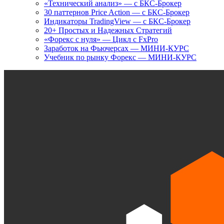
«Технический анализ» — с БКС-Брокер
30 паттернов Price Action — с БКС-Брокер
Индикаторы TradingView — с БКС-Брокер
20+ Простых и Надежных Стратегий
«Форекс с нуля» — Цикл с FxPro
Заработок на Фьючерсах — МИНИ-КУРС
Учебник по рынку Форекс — МИНИ-КУРС