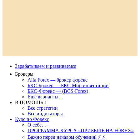
Зарабатываем и развиваемся
Брокеры
Alfa Forex — брокер форекс
БКС Брокер — БКС Мир инвестиций
БКС-Форекс — (BCS-Forex)
Ещё варианты…
В ПОМОЩЬ !
Все стратегии
Все индикаторы
Курс по Форекс
О себе…
ПРОГРАММА КУРСА «ПРИБЫЛЬ НА FOREX»
Важно перед началом обучения! ⚡ ⚡