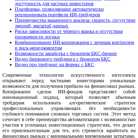
доступность для частных инвесторов
Платформы, позволяющие автоматически
реплицировать портфели ИИ-трейдеров
Преимущества машинного анализа: скорость, отсутствие
эмоций, масштаб данных
Риски зависимости от чёрного ящика и отсутствия
прозрачности логики
Комбинирование ИИ-копирования с личным контролем
и риск-менеджментом
Возможности заработка с брокером БКС-брокер
Видео биржевого трейдинга с брокером БКС
Видео про трейдинг на форекс с БКС
Современные технологии искусственного интеллекта
открывают перед частными инвесторами уникальные
возможности для получения прибыли на финансовых рынках.
Копирование сделок ИИ-фондов представляет собой
инновационный подход, который позволяет обычным
трейдерам использовать алгоритмические стратегии
профессиональных управляющих без необходимости
глубокого понимания сложных торговых систем. Этот метод
сочетает в себе преимущества автоматизации с возможностью
участия в успешных инвестиционных стратегиях, что делает
его привлекательным для тех, кто стремится заработать на
финансовых рынках с минимальными временными затратами.