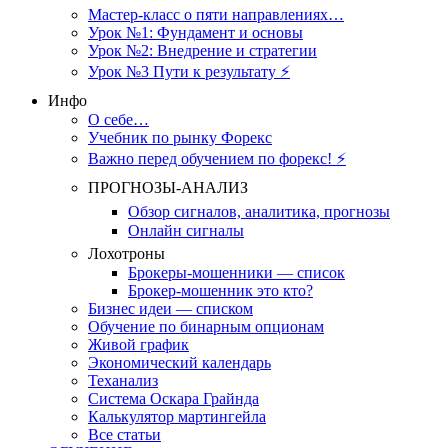
Мастер-класс о пяти направлениях…
Урок №1: Фундамент и основы
Урок №2: Внедрение и стратегии
Урок №3 Пути к результату ⚡️
Инфо
О себе…
Учебник по рынку Форекс
Важно перед обучением по форекс! ⚡
ПРОГНОЗЫ-АНАЛИЗ
Обзор сигналов, аналитика, прогнозы
Онлайн сигналы
Лохотроны
Брокеры-мошенники — список
Брокер-мошенник это кто?
Бизнес идеи — списком
Обучение по бинарным опционам
Живой график
Экономический календарь
Теханализ
Система Оскара Грайнда
Калькулятор мартингейла
Все статьи