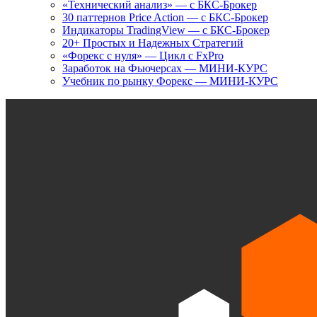
«Технический анализ» — с БКС-Брокер
30 паттернов Price Action — с БКС-Брокер
Индикаторы TradingView — с БКС-Брокер
20+ Простых и Надежных Стратегий
«Форекс с нуля» — Цикл с FxPro
Заработок на Фьючерсах — МИНИ-КУРС
Учебник по рынку Форекс — МИНИ-КУРС