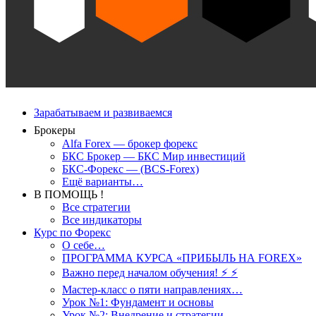
Зарабатываем и развиваемся
Брокеры
Alfa Forex — брокер форекс
БКС Брокер — БКС Мир инвестиций
БКС-Форекс — (BCS-Forex)
Ещё варианты…
В ПОМОЩЬ !
Все стратегии
Все индикаторы
Курс по Форекс
О себе…
ПРОГРАММА КУРСА «ПРИБЫЛЬ НА FOREX»
Важно перед началом обучения! ⚡ ⚡
Мастер-класс о пяти направлениях…
Урок №1: Фундамент и основы
Урок №2: Внедрение и стратегии