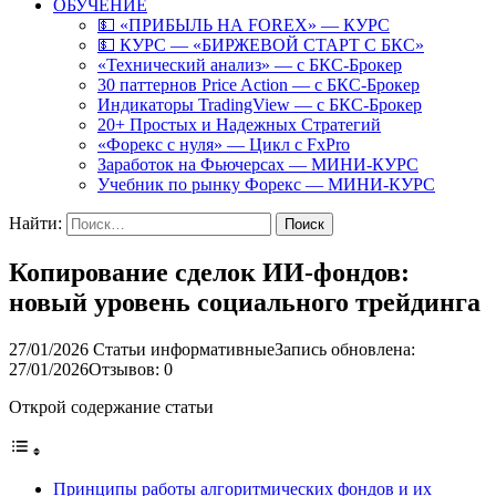
ОБУЧЕНИЕ
💵 «ПРИБЫЛЬ НА FOREX» — КУРС
💵 КУРС — «БИРЖЕВОЙ СТАРТ С БКС»
«Технический анализ» — с БКС-Брокер
30 паттернов Price Action — с БКС-Брокер
Индикаторы TradingView — с БКС-Брокер
20+ Простых и Надежных Стратегий
«Форекс с нуля» — Цикл с FxPro
Заработок на Фьючерсах — МИНИ-КУРС
Учебник по рынку Форекс — МИНИ-КУРС
Найти:
Копирование сделок ИИ-фондов:
новый уровень социального трейдинга
27/01/2026
Статьи информативные
Запись обновлена:
27/01/2026
Отзывов: 0
Открой содержание статьи
Принципы работы алгоритмических фондов и их