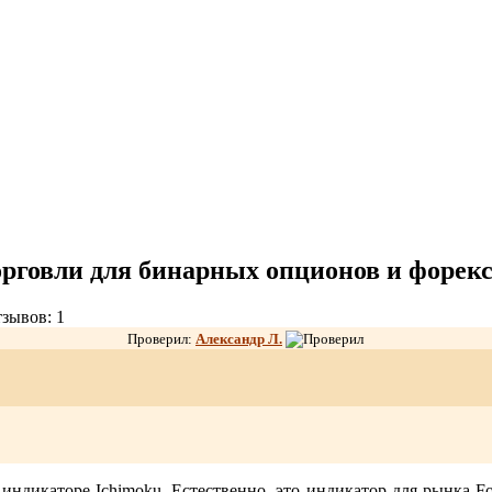
орговли для бинарных опционов и форекс
зывов: 1
Проверил:
Александр Л
.
 индикаторе Ichimoku. Естественно, это индикатор для рынка F