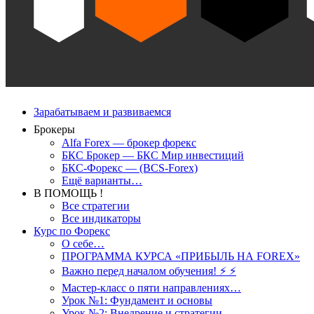
Зарабатываем и развиваемся
Брокеры
Alfa Forex — брокер форекс
БКС Брокер — БКС Мир инвестиций
БКС-Форекс — (BCS-Forex)
Ещё варианты…
В ПОМОЩЬ !
Все стратегии
Все индикаторы
Курс по Форекс
О себе…
ПРОГРАММА КУРСА «ПРИБЫЛЬ НА FOREX»
Важно перед началом обучения! ⚡ ⚡
Мастер-класс о пяти направлениях…
Урок №1: Фундамент и основы
Урок №2: Внедрение и стратегии