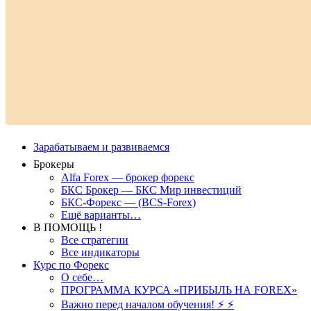
Зарабатываем и развиваемся
Брокеры
Alfa Forex — брокер форекс
БКС Брокер — БКС Мир инвестиций
БКС-Форекс — (BCS-Forex)
Ещё варианты…
В ПОМОЩЬ !
Все стратегии
Все индикаторы
Курс по Форекс
О себе…
ПРОГРАММА КУРСА «ПРИБЫЛЬ НА FOREX»
Важно перед началом обучения! ⚡ ⚡