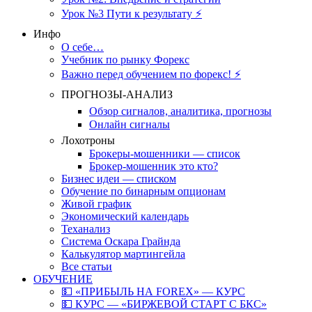
Урок №3 Пути к результату ⚡️
Инфо
О себе…
Учебник по рынку Форекс
Важно перед обучением по форекс! ⚡
ПРОГНОЗЫ-АНАЛИЗ
Обзор сигналов, аналитика, прогнозы
Онлайн сигналы
Лохотроны
Брокеры-мошенники — список
Брокер-мошенник это кто?
Бизнес идеи — списком
Обучение по бинарным опционам
Живой график
Экономический календарь
Теханализ
Система Оскара Грайнда
Калькулятор мартингейла
Все статьи
ОБУЧЕНИЕ
💵 «ПРИБЫЛЬ НА FOREX» — КУРС
💵 КУРС — «БИРЖЕВОЙ СТАРТ С БКС»