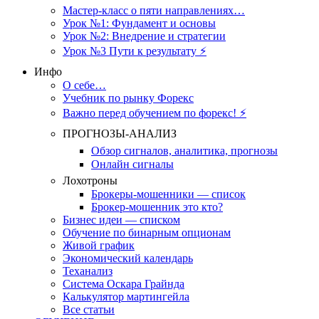
Мастер-класс о пяти направлениях…
Урок №1: Фундамент и основы
Урок №2: Внедрение и стратегии
Урок №3 Пути к результату ⚡️
Инфо
О себе…
Учебник по рынку Форекс
Важно перед обучением по форекс! ⚡
ПРОГНОЗЫ-АНАЛИЗ
Обзор сигналов, аналитика, прогнозы
Онлайн сигналы
Лохотроны
Брокеры-мошенники — список
Брокер-мошенник это кто?
Бизнес идеи — списком
Обучение по бинарным опционам
Живой график
Экономический календарь
Теханализ
Система Оскара Грайнда
Калькулятор мартингейла
Все статьи