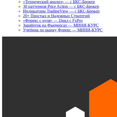
«Технический анализ» — с БКС-Брокер
30 паттернов Price Action — с БКС-Брокер
Индикаторы TradingView — с БКС-Брокер
20+ Простых и Надежных Стратегий
«Форекс с нуля» — Цикл с FxPro
Заработок на Фьючерсах — МИНИ-КУРС
Учебник по рынку Форекс — МИНИ-КУРС