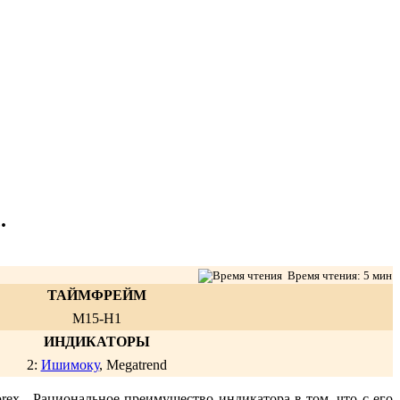
.
Время чтения: 5 мин
ТАЙМФРЕЙМ
M15-H1
ИНДИКАТОРЫ
2:
Ишимоку
, Megatrend
orex. Рациональное преимущество индикатора в том, что с его