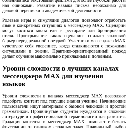
обмениваться текстовыми файлами для более глубокой работы
над ошибками. Развитие навыка письма необходимо для
деловой переписки и академической деятельности.
Ролевые игры и симуляции диалогов позволяют отработать
язык в конкретных ситуациях в мессенджер MAX. Сценарии
могут касаться заказа еды в ресторане или бронирования
отеля. Проигрывание таких сценариев снижает языковой
барьер перед реальной поездкой. Участники мессенджер MAX
чувствуют себя увереннее, когда сталкиваются с похожими
ситуациями в жизни. Практико-ориентированный подход
делает обучение максимально прикладным и полезным.
Уровни сложности в лучших каналах
мессенджера MAX для изучения
языков
Уровни сложности в каналах мессенджер MAX позволяют
подобрать контент под текущие знания ученика. Начинающие
пользователи ищут материалы с базовой лексикой и простой
грамматикой. Продвинутые студенты нуждаются в сложной
литературе и профессиональной терминологии для развития.
Градация контента в мессенджер MAX помогает избежать
фрустрации от слишком сложных задач. Правильный выбор