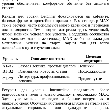
уровня обеспечивает комфортное обучение без лишнего
стресса.
Каналы для уровня Beginner фокусируются на алфавите,
базовых фразах и простейших правилах. В мессенджер MAX
такие ресурсы часто используют много картинок и переводов
для наглядности. Темп подачи материала здесь медленный,
чтобы новичок успевал все усвоить. Поддержка сообщества
на начальном этапе в мессенджер MAX особенно важна для
мотивации. Успехи на старте задают тон для всего
дальнейшего пути изучения языка.
Целевая
Уровень
Описание контента
аудитория
A1-A2
Базовая лексика, простые диалоги
Новички
B1-B2
Грамматика, новости, статьи
Продолжающие
Литература, профессиональная
C1-C2
Продвинутые
лексика
Ресурсы для уровня Intermediate предлагают более
разнообразные темы и живую лексику в мессенджер MAX.
Здесь уже меньше переводов и больше погружения в
языковую среду. Обсуждения становятся глубже и затрагивают
актуальные социальные или культурные вопросы.