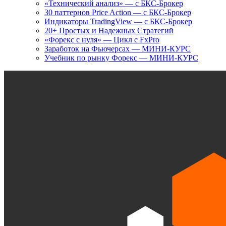
«Технический анализ» — с БКС-Брокер
30 паттернов Price Action — с БКС-Брокер
Индикаторы TradingView — с БКС-Брокер
20+ Простых и Надежных Стратегий
«Форекс с нуля» — Цикл с FxPro
Заработок на Фьючерсах — МИНИ-КУРС
Учебник по рынку Форекс — МИНИ-КУРС