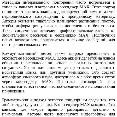
Методика интервального повторения часто встречается в
топовых каналах платформы мессенджер MAX. Этот подход
позволяет закрепить знания в долговременной памяти за счет
периодического возвращения к пройденному материалу.
Авторы контента тщательно планируют расписание постов,
чтобы информация усваивалась постепенно и без стресса.
Такая системность отличает профессиональные каналы от
любительских рассылок в мессенджер MAX. Подписчики
ценят возможность возвращаться к архиву сообщений для
повторения сложных тем.
Коммуникативный метод также широко представлен в
экосистеме мессенджер MAX. Здесь акцент делается на живом
общении и использовании языка в реальных жизненных
ситуациях. Участники чатов могут практиковать диалоги с
носителями языка или другими учениками. Это создает
атмосферу языкового клуба, доступного в любое время суток
через мессенджер MAX. Практика разговорной речи
становится естественной частью ежедневного использования
приложения.
Грамматический подход остается популярным среди тех, кто
любит структуру и правила. В мессенджер MAX можно найти
каналы, где каждое правило разбирается детально с
примерами. Авторы часто используют инфографику для