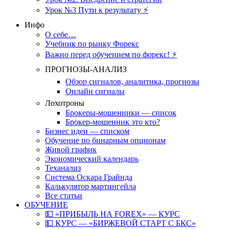
Урок №3 Пути к результату ⚡️
Инфо
О себе…
Учебник по рынку Форекс
Важно перед обучением по форекс! ⚡
ПРОГНОЗЫ-АНАЛИЗ
Обзор сигналов, аналитика, прогнозы
Онлайн сигналы
Лохотроны
Брокеры-мошенники — список
Брокер-мошенник это кто?
Бизнес идеи — списком
Обучение по бинарным опционам
Живой график
Экономический календарь
Теханализ
Система Оскара Грайнда
Калькулятор мартингейла
Все статьи
ОБУЧЕНИЕ
💵 «ПРИБЫЛЬ НА FOREX» — КУРС
💵 КУРС — «БИРЖЕВОЙ СТАРТ С БКС»