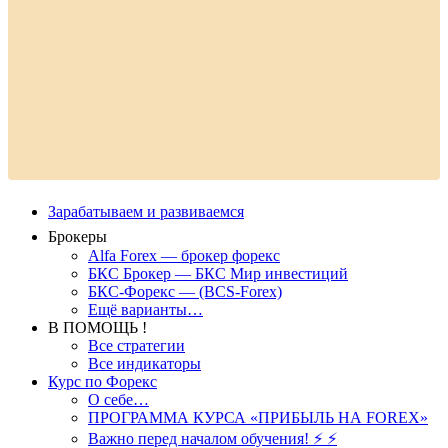
Зарабатываем и развиваемся
Брокеры
Alfa Forex — брокер форекс
БКС Брокер — БКС Мир инвестиций
БКС-Форекс — (BCS-Forex)
Ещё варианты…
В ПОМОЩЬ !
Все стратегии
Все индикаторы
Курс по Форекс
О себе…
ПРОГРАММА КУРСА «ПРИБЫЛЬ НА FOREX»
Важно перед началом обучения! ⚡ ⚡