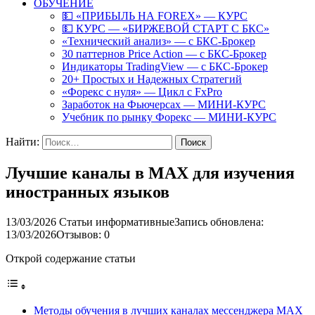
ОБУЧЕНИЕ
💵 «ПРИБЫЛЬ НА FOREX» — КУРС
💵 КУРС — «БИРЖЕВОЙ СТАРТ С БКС»
«Технический анализ» — с БКС-Брокер
30 паттернов Price Action — с БКС-Брокер
Индикаторы TradingView — с БКС-Брокер
20+ Простых и Надежных Стратегий
«Форекс с нуля» — Цикл с FxPro
Заработок на Фьючерсах — МИНИ-КУРС
Учебник по рынку Форекс — МИНИ-КУРС
Найти:
Лучшие каналы в MAX для изучения
иностранных языков
13/03/2026
Статьи информативные
Запись обновлена:
13/03/2026
Отзывов: 0
Открой содержание статьи
Методы обучения в лучших каналах мессенджера MAX