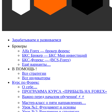
Зарабатываем и развиваемся
Брокеры
Alfa Forex — брокер форекс
БКС Брокер — БКС Мир инвестиций
БКС-Форекс — (BCS-Forex)
Ещё варианты…
В ПОМОЩЬ !
Все стратегии
Все индикаторы
Курс по Форекс
О себе…
ПРОГРАММА КУРСА «ПРИБЫЛЬ НА FOREX»
Важно перед началом обучения! ⚡ ⚡
Мастер-класс о пяти направлениях…
Урок №1: Фундамент и основы
Урок №2: Внедрение и стратегии