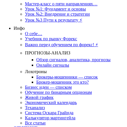
Мастер-класс о пяти направлениях…
Урок №1: Фундамент и основы
Урок №2: Внедрение и стратегии
Урок №3 Пути к результату ⚡️
Инфо
О себе…
Учебник по рынку Форекс
Важно перед обучением по форекс! ⚡
ПРОГНОЗЫ-АНАЛИЗ
Обзор сигналов, аналитика, прогнозы
Онлайн сигналы
Лохотроны
Брокеры-мошенники — список
Брокер-мошенник это кто?
Бизнес идеи — списком
Обучение по бинарным опционам
Живой график
Экономический календарь
Теханализ
Система Оскара Грайнда
Калькулятор мартингейла
Все статьи