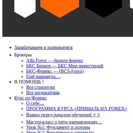
Зарабатываем и развиваемся
Брокеры
Alfa Forex — брокер форекс
БКС Брокер — БКС Мир инвестиций
БКС-Форекс — (BCS-Forex)
Ещё варианты…
В ПОМОЩЬ !
Все стратегии
Все индикаторы
Курс по Форекс
О себе…
ПРОГРАММА КУРСА «ПРИБЫЛЬ НА FOREX»
Важно перед началом обучения! ⚡ ⚡
Мастер-класс о пяти направлениях…
Урок №1: Фундамент и основы
Урок №2: Внедрение и стратегии