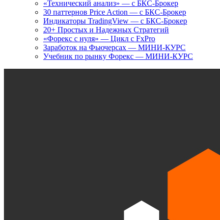
«Технический анализ» — с БКС-Брокер
30 паттернов Price Action — с БКС-Брокер
Индикаторы TradingView — с БКС-Брокер
20+ Простых и Надежных Стратегий
«Форекс с нуля» — Цикл с FxPro
Заработок на Фьючерсах — МИНИ-КУРС
Учебник по рынку Форекс — МИНИ-КУРС