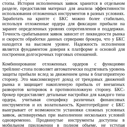
стопы. История исполненных заявок хранится в отдельном
разделе, предоставляя материал для анализа эффективности
использования отложенных инструментов в разных условиях.
Заработать на крипте с БКС можно более стабильно,
используя отложенные ордера для фиксации прибыли на
заранее определенных уровнях сопротивления и поддержки.
Точность срабатывания заявок зависит от ликвидности рынка
и скорости обработки данных серверами брокера, что у БКС
находится на высоком уровне. Надежность исполнения
является фундаментом доверия к платформе и основой для
построения долгосрочных торговых отношений.
Комбинирование отложенных ордеров с функциями
трейлинг-стопа позволяет автоматически подтягивать уровень
защиты прибыли вслед за движением цены в благоприятную
сторону. Это максимизирует доход от трендовых движений
рынка и защищает накопленную прибыль от внезапных
разворотов котировок в противоположную сторону. БКС-
брокер предоставляет детальные настройки для каждого типа
ордера, учитывая специфику различных финансовых
инструментов и их волатильность. Криптотрейдинг с БКС
выигрывает от возможности установки сложных условных
заявок, активируемых при выполнении нескольких условий
одновременно. Продвинутые инструменты доступны в
мобильном приложении в полном объеме, не уступая