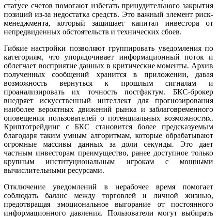
статусе счетов помогают избегать принудительного закрытия
позиций из-за недостатка средств. Это важный элемент риск-
менеджмента, который защищает капитал инвестора от
непредвиденных обстоятельств и технических сбоев.
Гибкие настройки позволяют группировать уведомления по
категориям, что упорядочивает информационный поток и
облегчает восприятие данных в критические моменты. Архив
полученных сообщений хранится в приложении, давая
возможность вернуться к прошлым сигналам и
проанализировать их точность постфактум. БКС-брокер
внедряет искусственный интеллект для прогнозирования
наиболее вероятных движений рынка и заблаговременного
оповещения пользователей о потенциальных возможностях.
Криптотрейдинг с БКС становится более предсказуемым
благодаря таким умным алгоритмам, которые обрабатывают
огромные массивы данных за доли секунды. Это дает
частным инвесторам преимущество, ранее доступное только
крупным институциональным игрокам с мощными
вычислительными ресурсами.
Отключение уведомлений в нерабочее время помогает
соблюдать баланс между торговлей и личной жизнью,
предотвращая эмоциональное выгорание от постоянного
информационного давления. Пользователи могут выбирать