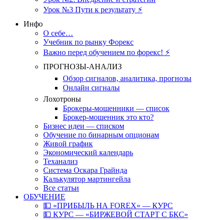
Урок №3 Пути к результату ⚡️
Инфо
О себе…
Учебник по рынку Форекс
Важно перед обучением по форекс! ⚡
ПРОГНОЗЫ-АНАЛИЗ
Обзор сигналов, аналитика, прогнозы
Онлайн сигналы
Лохотроны
Брокеры-мошенники — список
Брокер-мошенник это кто?
Бизнес идеи — списком
Обучение по бинарным опционам
Живой график
Экономический календарь
Теханализ
Система Оскара Грайнда
Калькулятор мартингейла
Все статьи
ОБУЧЕНИЕ
💵 «ПРИБЫЛЬ НА FOREX» — КУРС
💵 КУРС — «БИРЖЕВОЙ СТАРТ С БКС»