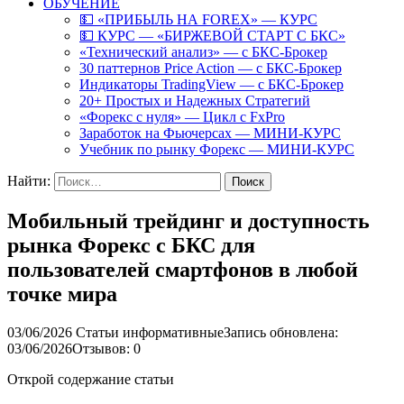
ОБУЧЕНИЕ
💵 «ПРИБЫЛЬ НА FOREX» — КУРС
💵 КУРС — «БИРЖЕВОЙ СТАРТ С БКС»
«Технический анализ» — с БКС-Брокер
30 паттернов Price Action — с БКС-Брокер
Индикаторы TradingView — с БКС-Брокер
20+ Простых и Надежных Стратегий
«Форекс с нуля» — Цикл с FxPro
Заработок на Фьючерсах — МИНИ-КУРС
Учебник по рынку Форекс — МИНИ-КУРС
Найти:
Мобильный трейдинг и доступность
рынка Форекс с БКС для
пользователей смартфонов в любой
точке мира
03/06/2026
Статьи информативные
Запись обновлена:
03/06/2026
Отзывов: 0
Открой содержание статьи