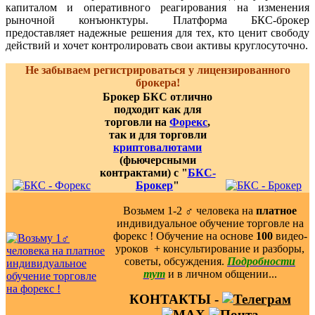
капиталом и оперативного реагирования на изменения
рыночной конъюнктуры. Платформа БКС-брокер
предоставляет надежные решения для тех, кто ценит свободу
действий и хочет контролировать свои активы круглосуточно.
Не забываем регистрироваться у лицензированного
брокера!
Брокер БКС отлично
подходит как для
торговли на
Форекс
,
так и для торговли
криптовалютами
(фьючерсными
контрактами) с "
БКС-
Брокер
"
Возьмем 1-2 ‍♂️ человека на
платное
индивидуальное обучение торговле на
форекс ! Обучение на основе
100
видео-
уроков ️ + консультирование и разборы,
советы, обсуждения.
Подробности
тут
и в личном общении...
КОНТАКТЫ -