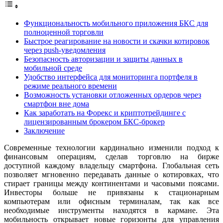
Функциональность мобильного приложения БКС для
полноценной торговли
Быстрое реагирование на новости и скачки котировок
через push-уведомления
Безопасность авторизации и защиты данных в
мобильной среде
Удобство интерфейса для мониторинга портфеля в
режиме реального времени
Возможность установки отложенных ордеров через
смартфон вне дома
Как заработать на Форекс и криптотрейдинге с
лицензированным брокером БКС-брокер
Заключение
Современные технологии кардинально изменили подход к
финансовым операциям, сделав торговлю на бирже
доступной каждому владельцу смартфона. Глобальная сеть
позволяет мгновенно передавать данные о котировках, что
стирает границы между континентами и часовыми поясами.
Инвесторы больше не привязаны к стационарным
компьютерам или офисным терминалам, так как все
необходимые инструменты находятся в кармане. Эта
мобильность открывает новые горизонты для управления