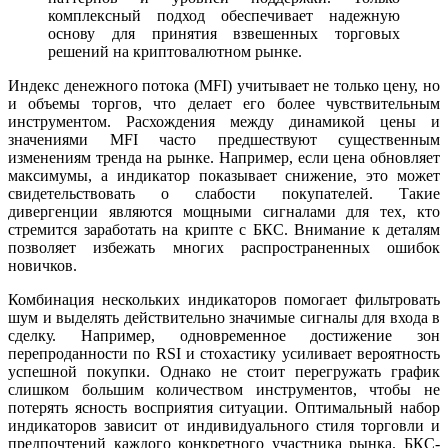
комплексный подход обеспечивает надежную
основу для принятия взвешенных торговых
решений на криптовалютном рынке.
Индекс денежного потока (MFI) учитывает не только цену, но
и объемы торгов, что делает его более чувствительным
инструментом. Расхождения между динамикой цены и
значениями MFI часто предшествуют существенным
изменениям тренда на рынке. Например, если цена обновляет
максимумы, а индикатор показывает снижение, это может
свидетельствовать о слабости покупателей. Такие
дивергенции являются мощными сигналами для тех, кто
стремится заработать на крипте с БКС. Внимание к деталям
позволяет избежать многих распространенных ошибок
новичков.
Комбинация нескольких индикаторов помогает фильтровать
шум и выделять действительно значимые сигналы для входа в
сделку. Например, одновременное достижение зон
перепроданности по RSI и стохастику усиливает вероятность
успешной покупки. Однако не стоит перегружать график
слишком большим количеством инструментов, чтобы не
потерять ясность восприятия ситуации. Оптимальный набор
индикаторов зависит от индивидуального стиля торговли и
предпочтений каждого конкретного участника рынка. БКС-