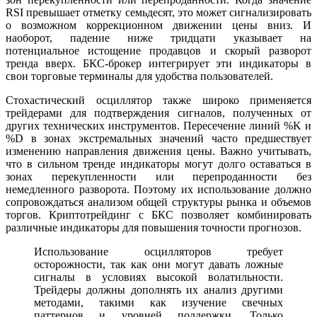
RSI превышает отметку семьдесят, это может сигнализировать
о возможном коррекционном движении цены вниз. И
наоборот, падение ниже тридцати указывает на
потенциальное истощение продавцов и скорый разворот
тренда вверх. БКС-брокер интегрирует эти индикаторы в
свои торговые терминалы для удобства пользователей.
Стохастический осциллятор также широко применяется
трейдерами для подтверждения сигналов, полученных от
других технических инструментов. Пересечение линий %K и
%D в зонах экстремальных значений часто предшествует
изменению направления движения цены. Важно учитывать,
что в сильном тренде индикаторы могут долго оставаться в
зонах перекупленности или перепроданности без
немедленного разворота. Поэтому их использование должно
сопровождаться анализом общей структуры рынка и объемов
торгов. Криптотрейдинг с БКС позволяет комбинировать
различные индикаторы для повышения точности прогнозов.
Использование осцилляторов требует
осторожности, так как они могут давать ложные
сигналы в условиях высокой волатильности.
Трейдеры должны дополнять их анализ другими
методами, такими как изучение свечных
паттернов и уровней поддержки. Только