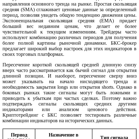
направления основного тренда на рынке. Простая скользящая
средняя (SMA) сглаживает ценовые данные за определенный
период, позволяя увидеть общую тенденцию движения цены.
Экспоненциальная скользящая средняя (EMA) придает
больший вес недавним ценам, что делает ее более
чувствительной к текущим изменениям. Трейдеры часто
используют комбинацию различных периодов для получения
более полной картины рыночной динамики. БКС-брокер
предлагает широкий выбор настроек для этих индикаторов в
своих торговых платформах.
Пересечение короткой скользящей средней длинную снизу
вверх часто рассматривается как бычий сигнал для открытия
длинной позиции. И наоборот, пересечение сверху вниз
может указывать на начало нисходящего тренда и
необходимость закрытия longs или открытия shorts. Однако в
боковых рынках такие сигналы могут быть ложными и
приводить к убыткам при частых сделках. Поэтому важно
подтверждать сигналы скользящих средних другими
индикаторами или анализом ценового действия.
Криптотрейдинг с БКС позволяет тестировать различные
комбинации индикаторов на исторических данных.
Период
Назначение в
Тип сигнала