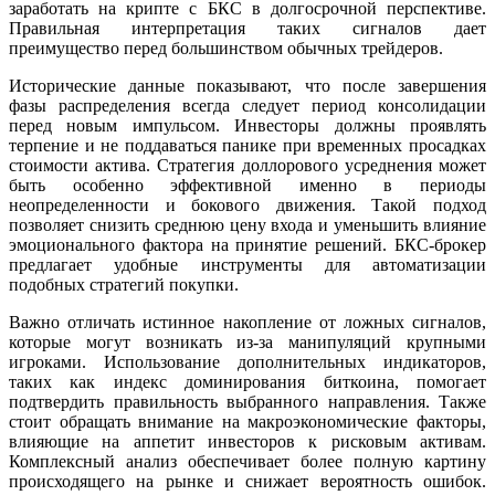
заработать на крипте с БКС в долгосрочной перспективе.
Правильная интерпретация таких сигналов дает
преимущество перед большинством обычных трейдеров.
Исторические данные показывают, что после завершения
фазы распределения всегда следует период консолидации
перед новым импульсом. Инвесторы должны проявлять
терпение и не поддаваться панике при временных просадках
стоимости актива. Стратегия доллорового усреднения может
быть особенно эффективной именно в периоды
неопределенности и бокового движения. Такой подход
позволяет снизить среднюю цену входа и уменьшить влияние
эмоционального фактора на принятие решений. БКС-брокер
предлагает удобные инструменты для автоматизации
подобных стратегий покупки.
Важно отличать истинное накопление от ложных сигналов,
которые могут возникать из-за манипуляций крупными
игроками. Использование дополнительных индикаторов,
таких как индекс доминирования биткоина, помогает
подтвердить правильность выбранного направления. Также
стоит обращать внимание на макроэкономические факторы,
влияющие на аппетит инвесторов к рисковым активам.
Комплексный анализ обеспечивает более полную картину
происходящего на рынке и снижает вероятность ошибок.