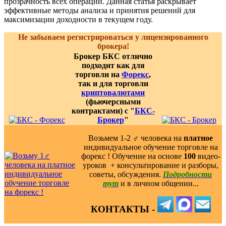
прозрачность всех операций. Данная статья раскрывает
эффективные методы анализа и принятия решений для
максимизации доходности в текущем году.
Не забываем регистрироваться у лицензированного
брокера!
Брокер БКС отлично
подходит как для
торговли на
Форекс
,
так и для торговли
криптовалютами
(фьючерсными
контрактами) с "
БКС-
Брокер
"
Возьмем 1-2 ‍♂️ человека на
платное
индивидуальное обучение торговле на
форекс ! Обучение на основе
100
видео-
уроков ️ + консультирование и разборы,
советы, обсуждения.
Подробности
тут
и в личном общении...
КОНТАКТЫ -