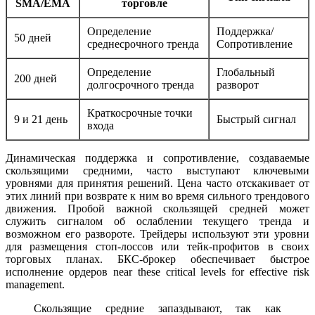
SMA/EMA
торговле
Определение
Поддержка/
50 дней
среднесрочного тренда
Сопротивление
Определение
Глобальный
200 дней
долгосрочного тренда
разворот
Краткосрочные точки
9 и 21 день
Быстрый сигнал
входа
Динамическая поддержка и сопротивление, создаваемые
скользящими средними, часто выступают ключевыми
уровнями для принятия решений. Цена часто отскакивает от
этих линий при возврате к ним во время сильного трендового
движения. Пробой важной скользящей средней может
служить сигналом об ослаблении текущего тренда и
возможном его развороте. Трейдеры используют эти уровни
для размещения стоп-лоссов или тейк-профитов в своих
торговых планах. БКС-брокер обеспечивает быстрое
исполнение ордеров near these critical levels for effective risk
management.
Скользящие средние запаздывают, так как