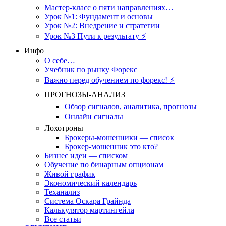
Мастер-класс о пяти направлениях…
Урок №1: Фундамент и основы
Урок №2: Внедрение и стратегии
Урок №3 Пути к результату ⚡️
Инфо
О себе…
Учебник по рынку Форекс
Важно перед обучением по форекс! ⚡
ПРОГНОЗЫ-АНАЛИЗ
Обзор сигналов, аналитика, прогнозы
Онлайн сигналы
Лохотроны
Брокеры-мошенники — список
Брокер-мошенник это кто?
Бизнес идеи — списком
Обучение по бинарным опционам
Живой график
Экономический календарь
Теханализ
Система Оскара Грайнда
Калькулятор мартингейла
Все статьи