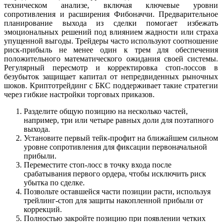
техническом анализе, включая ключевые уровни
сопротивления и расширения Фибоначчи. Предварительное
планирование выхода из сделки помогает избежать
эмоциональных решений под влиянием жадности или страха
упущенной выгоды. Трейдеры часто используют соотношение
риск-прибыль не менее один к трем для обеспечения
положительного математического ожидания своей системы.
Регулярный пересмотр и корректировка стоп-лоссов в
безубыток защищает капитал от непредвиденных рыночных
шоков. Криптотрейдинг с БКС поддерживает такие стратегии
через гибкие настройки торговых приказов.
Разделите общую позицию на несколько частей,
например, три или четыре равных доли для поэтапного
выхода.
Установите первый тейк-профит на ближайшем сильном
уровне сопротивления для фиксации первоначальной
прибыли.
Переместите стоп-лосс в точку входа после
срабатывания первого ордера, чтобы исключить риск
убытка по сделке.
Позвольте оставшейся части позиции расти, используя
трейлинг-стоп для защиты накопленной прибыли от
коррекций.
Полностью закройте позицию при появлении четких