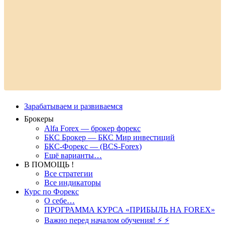
Зарабатываем и развиваемся
Брокеры
Alfa Forex — брокер форекс
БКС Брокер — БКС Мир инвестиций
БКС-Форекс — (BCS-Forex)
Ещё варианты…
В ПОМОЩЬ !
Все стратегии
Все индикаторы
Курс по Форекс
О себе…
ПРОГРАММА КУРСА «ПРИБЫЛЬ НА FOREX»
Важно перед началом обучения! ⚡ ⚡