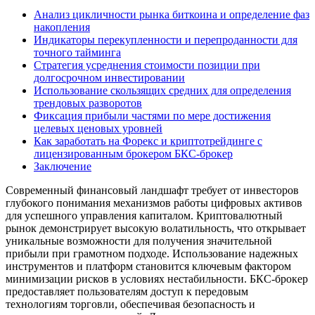
Анализ цикличности рынка биткоина и определение фаз
накопления
Индикаторы перекупленности и перепроданности для
точного тайминга
Стратегия усреднения стоимости позиции при
долгосрочном инвестировании
Использование скользящих средних для определения
трендовых разворотов
Фиксация прибыли частями по мере достижения
целевых ценовых уровней
Как заработать на Форекс и криптотрейдинге с
лицензированным брокером БКС-брокер
Заключение
Современный финансовый ландшафт требует от инвесторов
глубокого понимания механизмов работы цифровых активов
для успешного управления капиталом. Криптовалютный
рынок демонстрирует высокую волатильность, что открывает
уникальные возможности для получения значительной
прибыли при грамотном подходе. Использование надежных
инструментов и платформ становится ключевым фактором
минимизации рисков в условиях нестабильности. БКС-брокер
предоставляет пользователям доступ к передовым
технологиям торговли, обеспечивая безопасность и