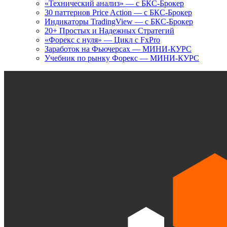
«Технический анализ» — с БКС-Брокер
30 паттернов Price Action — с БКС-Брокер
Индикаторы TradingView — с БКС-Брокер
20+ Простых и Надежных Стратегий
«Форекс с нуля» — Цикл с FxPro
Заработок на Фьючерсах — МИНИ-КУРС
Учебник по рынку Форекс — МИНИ-КУРС