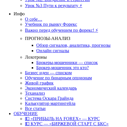
Урок №3 Пути к результату ⚡️
Инфо
О себе…
Учебник по рынку Форекс
Важно перед обучением по форекс! ⚡
ПРОГНОЗЫ-АНАЛИЗ
Обзор сигналов, аналитика, прогнозы
Онлайн сигналы
Лохотроны
Брокеры-мошенники — список
Брокер-мошенник это кто?
Бизнес идеи — списком
Обучение по бинарным опционам
Живой график
Экономический календарь
Теханализ
Система Оскара Грайнда
Калькулятор мартингейла
Все статьи
ОБУЧЕНИЕ
💵 «ПРИБЫЛЬ НА FOREX» — КУРС
💵 КУРС — «БИРЖЕВОЙ СТАРТ С БКС»