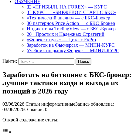
ОБУЧЕНИЕ
💵 «ПРИБЫЛЬ НА FOREX» — КУРС
💵 КУРС — «БИРЖЕВОЙ СТАРТ С БКС»
«Технический анализ» — с БКС-Брокер
30 паттернов Price Action — с БКС-Брокер
Индикаторы TradingView — с БКС-Брокер
20+ Простых и Надежных Стратегий
«Форекс с нуля» — Цикл с FxPro
Заработок на Фьючерсах — МИНИ-КУРС
Учебник по рынку Форекс — МИНИ-КУРС
Найти:
Заработать на биткоине с БКС-брокер:
лучшие тактики входа и выхода из
позиций в 2026 году
03/06/2026
Статьи информативные
Запись обновлена:
03/06/2026
Отзывов: 0
Открой содержание статьи