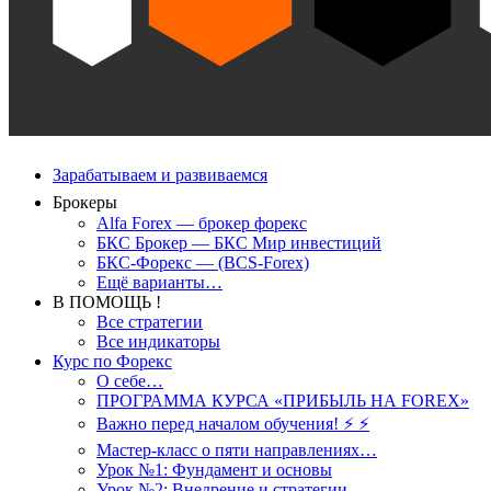
Зарабатываем и развиваемся
Брокеры
Alfa Forex — брокер форекс
БКС Брокер — БКС Мир инвестиций
БКС-Форекс — (BCS-Forex)
Ещё варианты…
В ПОМОЩЬ !
Все стратегии
Все индикаторы
Курс по Форекс
О себе…
ПРОГРАММА КУРСА «ПРИБЫЛЬ НА FOREX»
Важно перед началом обучения! ⚡ ⚡
Мастер-класс о пяти направлениях…
Урок №1: Фундамент и основы
Урок №2: Внедрение и стратегии