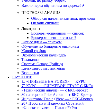
Учебник по рынку Форекс
Важно перед обучением по форекс! ⚡
ПРОГНОЗЫ-АНАЛИЗ
Обзор сигналов, аналитика, прогнозы
Онлайн сигналы
Лохотроны
Брокеры-мошенники — список
Брокер-мошенник это кто?
Бизнес идеи — списком
Обучение по бинарным опционам
Живой график
Экономический календарь
Теханализ
Система Оскара Грайнда
Калькулятор мартингейла
Все статьи
ОБУЧЕНИЕ
💵 «ПРИБЫЛЬ НА FOREX» — КУРС
💵 КУРС — «БИРЖЕВОЙ СТАРТ С БКС»
«Технический анализ» — с БКС-Брокер
30 паттернов Price Action — с БКС-Брокер
Индикаторы TradingView — с БКС-Брокер
20+ Простых и Надежных Стратегий
«Форекс с нуля» — Цикл с FxPro