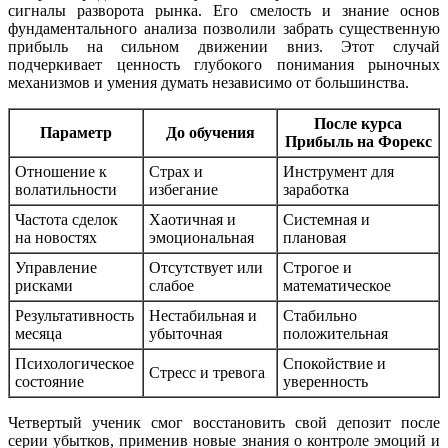
сигналы разворота рынка. Его смелость и знание основ
фундаментального анализа позволили забрать существенную
прибыль на сильном движении вниз. Этот случай
подчеркивает ценность глубокого понимания рыночных
механизмов и умения думать независимо от большинства.
После курса
Параметр
До обучения
Прибыль на Форекс
Отношение к
Страх и
Инструмент для
волатильности
избегание
заработка
Частота сделок
Хаотичная и
Системная и
на новостях
эмоциональная
плановая
Управление
Отсутствует или
Строгое и
рисками
слабое
математическое
Результативность
Нестабильная и
Стабильно
месяца
убыточная
положительная
Психологическое
Спокойствие и
Стресс и тревога
состояние
уверенность
Четвертый ученик смог восстановить свой депозит после
серии убытков, применив новые знания о контроле эмоций и