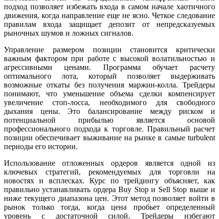
подход позволяет избежать входа в самом начале хаотичного
движения, когда направление еще не ясно. Четкое следование
правилам входа защищает депозит от непредсказуемых
рыночных шумов и ложных сигналов.
Управление размером позиции становится критически
важным фактором при работе с высокой волатильностью и
агрессивными ценами. Программа обучает расчету
оптимального лота, который позволяет выдерживать
возможные откаты без получения маржин-колла. Трейдеры
понимают, что уменьшение объема сделки компенсирует
увеличение стоп-лосса, необходимого для свободного
дыхания цены. Это балансирование между риском и
потенциальной прибылью является основой
профессионального подхода к торговле. Правильный расчет
позиции обеспечивает выживание на рынке в самые turbulent
периоды его истории.
Использование отложенных ордеров является одной из
ключевых стратегий, рекомендуемых для торговли на
новостях и всплесках. Курс по трейдингу объясняет, как
правильно устанавливать ордера Buy Stop и Sell Stop выше и
ниже текущего диапазона цен. Этот метод позволяет войти в
рынок только тогда, когда цена пробьет определенный
уровень с достаточной силой. Трейдеры избегают