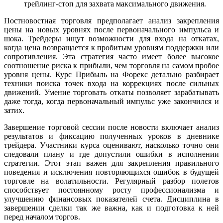
трейлинг-стоп для захвата максимального движения.
Постновостная торговля предполагает анализ закрепления
цены на новых уровнях после первоначального импульса и
шока. Трейдеры ищут возможности для входа на откатах,
когда цена возвращается к пробитым уровням поддержки или
сопротивления. Эта стратегия часто имеет более высокое
соотношение риска к прибыли, чем торговля на самом пробое
уровня цены. Курс Прибыль на Форекс детально разбирает
техники поиска точек входа на коррекциях после сильных
движений. Умение торговать откаты позволяет зарабатывать
даже тогда, когда первоначальный импульс уже закончился и
затих.
Завершение торговой сессии после новости включает анализ
результатов и фиксацию полученных уроков в дневнике
трейдера. Участники курса оценивают, насколько точно они
следовали плану и где допустили ошибки в исполнении
стратегии. Этот этап важен для закрепления правильного
поведения и исключения повторяющихся ошибок в будущей
торговле на волатильности. Регулярный разбор полетов
способствует постоянному росту профессионализма и
улучшению финансовых показателей счета. Дисциплина в
завершении сделки так же важна, как и подготовка к ней
перед началом торгов.