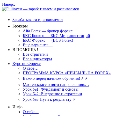
Наверх
Зарабатываем и развиваемся
Брокеры
Alfa Forex — брокер форекс
БКС Брокер — БКС Мир инвестиций
БКС-Форекс — (BCS-Forex)
Ещё варианты…
В ПОМОЩЬ !
Все стратегии
Все индикаторы
Курс по Форекс
О себе…
ПРОГРАММА КУРСА «ПРИБЫЛЬ НА FOREX»
Важно перед началом обучения! ⚡ ⚡
Мастер-класс о пяти направлениях…
Урок №1: Фундамент и основы
Урок №2: Внедрение и стратегии
Урок №3 Пути к результату ⚡️
Инфо
О себе…