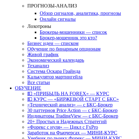
ПРОГНОЗЫ-АНАЛИЗ
Обзор сигналов, аналитика, прогнозы
Онлайн сигналы
Лохотроны
Брокеры-мошенники — список
Брокер-мошенник это кто?
Бизнес идеи — списком
Обучение по бинарным опционам
Живой график
Экономический календарь
Теханализ
Система Оскара Грайнда
Калькулятор мартингейла
Все статьи
ОБУЧЕНИЕ
💵 «ПРИБЫЛЬ НА FOREX» — КУРС
💵 КУРС — «БИРЖЕВОЙ СТАРТ С БКС»
«Технический анализ» — с БКС-Брокер
30 паттернов Price Action — с БКС-Брокер
Индикаторы TradingView — с БКС-Брокер
20+ Простых и Надежных Стратегий
«Форекс с нуля» — Цикл с FxPro
Заработок на Фьючерсах — МИНИ-КУРС
Учебник по рынку Форекс — МИНИ-КУРС