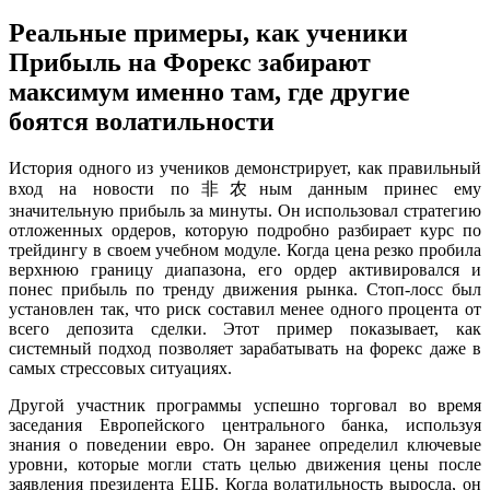
Реальные примеры, как ученики
Прибыль на Форекс забирают
максимум именно там, где другие
боятся волатильности
История одного из учеников демонстрирует, как правильный
вход на новости по非农ным данным принес ему
значительную прибыль за минуты. Он использовал стратегию
отложенных ордеров, которую подробно разбирает курс по
трейдингу в своем учебном модуле. Когда цена резко пробила
верхнюю границу диапазона, его ордер активировался и
понес прибыль по тренду движения рынка. Стоп-лосс был
установлен так, что риск составил менее одного процента от
всего депозита сделки. Этот пример показывает, как
системный подход позволяет зарабатывать на форекс даже в
самых стрессовых ситуациях.
Другой участник программы успешно торговал во время
заседания Европейского центрального банка, используя
знания о поведении евро. Он заранее определил ключевые
уровни, которые могли стать целью движения цены после
заявления президента ЕЦБ. Когда волатильность выросла, он