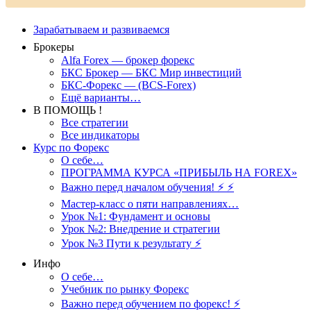
Зарабатываем и развиваемся
Брокеры
Alfa Forex — брокер форекс
БКС Брокер — БКС Мир инвестиций
БКС-Форекс — (BCS-Forex)
Ещё варианты…
В ПОМОЩЬ !
Все стратегии
Все индикаторы
Курс по Форекс
О себе…
ПРОГРАММА КУРСА «ПРИБЫЛЬ НА FOREX»
Важно перед началом обучения! ⚡ ⚡
Мастер-класс о пяти направлениях…
Урок №1: Фундамент и основы
Урок №2: Внедрение и стратегии
Урок №3 Пути к результату ⚡️
Инфо
О себе…
Учебник по рынку Форекс
Важно перед обучением по форекс! ⚡