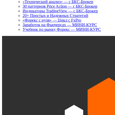
«Технический анализ» — с БКС-Брокер
30 паттернов Price Action — с БКС-Брокер
Индикаторы TradingView — с БКС-Брокер
20+ Простых и Надежных Стратегий
«Форекс с нуля» — Цикл с FxPro
Заработок на Фьючерсах — МИНИ-КУРС
Учебник по рынку Форекс — МИНИ-КУРС