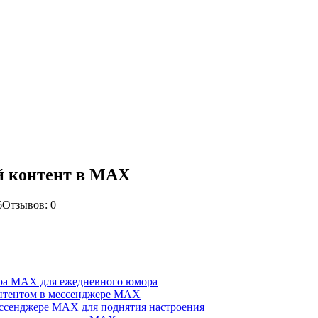
й контент в MAX
6
Отзывов: 0
ера MAX для ежедневного юмора
онтентом в мессенджере MAX
ессенджере MAX для поднятия настроения