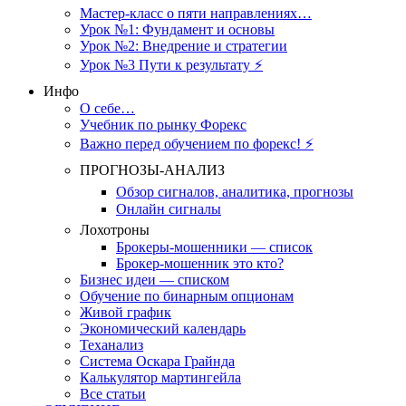
Мастер-класс о пяти направлениях…
Урок №1: Фундамент и основы
Урок №2: Внедрение и стратегии
Урок №3 Пути к результату ⚡️
Инфо
О себе…
Учебник по рынку Форекс
Важно перед обучением по форекс! ⚡
ПРОГНОЗЫ-АНАЛИЗ
Обзор сигналов, аналитика, прогнозы
Онлайн сигналы
Лохотроны
Брокеры-мошенники — список
Брокер-мошенник это кто?
Бизнес идеи — списком
Обучение по бинарным опционам
Живой график
Экономический календарь
Теханализ
Система Оскара Грайнда
Калькулятор мартингейла
Все статьи