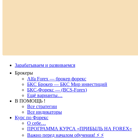
Зарабатываем и развиваемся
Брокеры
Alfa Forex — брокер форекс
БКС Брокер — БКС Мир инвестиций
БКС-Форекс — (BCS-Forex)
Ещё варианты…
В ПОМОЩЬ !
Все стратегии
Все индикаторы
Курс по Форекс
О себе…
ПРОГРАММА КУРСА «ПРИБЫЛЬ НА FOREX»
Важно перед началом обучения! ⚡ ⚡