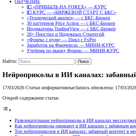
ОБУЧЕНИЕ
💵 «ПРИБЫЛЬ НА FOREX» — КУРС
💵 КУРС — «БИРЖЕВОЙ СТАРТ С БКС»
«Технический анализ» — с БКС-Брокер
30 паттернов Price Action — с БКС-Брокер
Индикаторы TradingView — с БКС-Брокер
20+ Простых и Надежных Стратегий
«Форекс с нуля» — Цикл с FxPro
Заработок на Фьючерсах — МИНИ-КУРС
Учебник по рынку Форекс — МИНИ-КУРС
Найти:
Нейроприколы в ИИ каналах: забавны
17/03/2026
Статьи информативные
Запись обновлена: 17/03/202
Открой содержание статьи
Развлекательные нейроприколы в ИИ каналах мессендж
Как нейроприколы оживают в ИИ каналах с забавным к
Топ нейроприколов в ИИ каналах: забавный контент в м