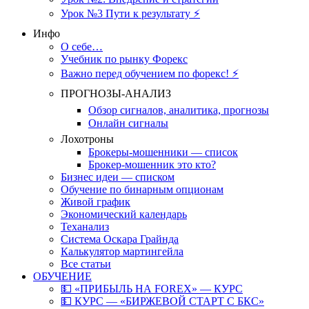
Урок №3 Пути к результату ⚡️
Инфо
О себе…
Учебник по рынку Форекс
Важно перед обучением по форекс! ⚡
ПРОГНОЗЫ-АНАЛИЗ
Обзор сигналов, аналитика, прогнозы
Онлайн сигналы
Лохотроны
Брокеры-мошенники — список
Брокер-мошенник это кто?
Бизнес идеи — списком
Обучение по бинарным опционам
Живой график
Экономический календарь
Теханализ
Система Оскара Грайнда
Калькулятор мартингейла
Все статьи
ОБУЧЕНИЕ
💵 «ПРИБЫЛЬ НА FOREX» — КУРС
💵 КУРС — «БИРЖЕВОЙ СТАРТ С БКС»