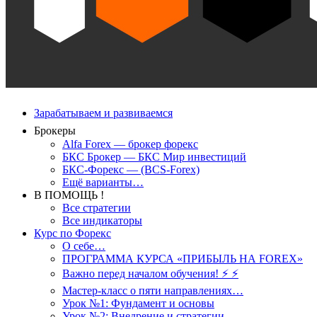
Зарабатываем и развиваемся
Брокеры
Alfa Forex — брокер форекс
БКС Брокер — БКС Мир инвестиций
БКС-Форекс — (BCS-Forex)
Ещё варианты…
В ПОМОЩЬ !
Все стратегии
Все индикаторы
Курс по Форекс
О себе…
ПРОГРАММА КУРСА «ПРИБЫЛЬ НА FOREX»
Важно перед началом обучения! ⚡ ⚡
Мастер-класс о пяти направлениях…
Урок №1: Фундамент и основы
Урок №2: Внедрение и стратегии