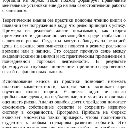
торговли на бирже. Такой подход формирует правильные
ментальные установки еще до начала самостоятельной работы
с капиталом.
Теоретические знания без практики подобны чтению книги о
плавании без погружения в воду, что редко приводит к успеху.
Примеры из реальной жизни показывают, как теория
применяется в динамично меняющейся среде глобального
валютного рынка. Студенты могут наблюдать за реакцией
цены на важные экономические новости в режиме реального
времени или в записи. Это создает прочную связь между
академическими знаниями и их практическим применением в
повседневной торговой деятельности. В результате
формируется глубокое понимание причинно-следственных
связей на финансовых рынках.
Использование кейсов из практики позволяет избежать
иллюзии компетентности, которая часто возникает при
изучении только теории. Учащиеся видят не только
прибыльные сделки, но и убыточные, что учит их правильно
оценивать риски. Анализ ошибок других трейдеров помогает
сэкономить собственные средства и сохранить нервную
систему в сохранности. Программа Прибыль на Форекс
включает множество таких примеров, чтобы подготовить
студентов к любым сценариям развития событий. Это
критически важно для тех, кто хочет стабильно зарабатывать