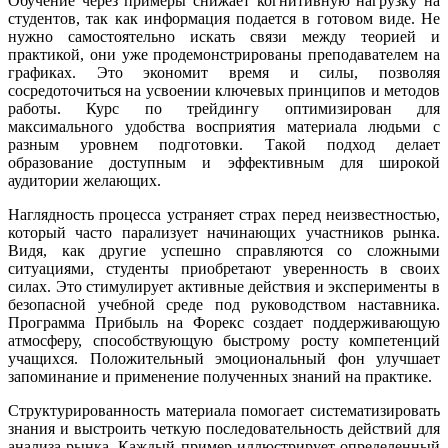
Обучение через примеры снижает когнитивную нагрузку на
студентов, так как информация подается в готовом виде. Не
нужно самостоятельно искать связи между теорией и
практикой, они уже продемонстрированы преподавателем на
графиках. Это экономит время и силы, позволяя
сосредоточиться на усвоении ключевых принципов и методов
работы. Курс по трейдингу оптимизирован для
максимального удобства восприятия материала людьми с
разным уровнем подготовки. Такой подход делает
образование доступным и эффективным для широкой
аудитории желающих.
Наглядность процесса устраняет страх перед неизвестностью,
который часто парализует начинающих участников рынка.
Видя, как другие успешно справляются со сложными
ситуациями, студенты приобретают уверенность в своих
силах. Это стимулирует активные действия и эксперименты в
безопасной учебной среде под руководством наставника.
Программа Прибыль на Форекс создает поддерживающую
атмосферу, способствующую быстрому росту компетенций
учащихся. Положительный эмоциональный фон улучшает
запоминание и применение полученных знаний на практике.
Структурированность материала помогает систематизировать
знания и выстроить четкую последовательность действий для
анализа рынка. Каждый пример иллюстрирует определенный