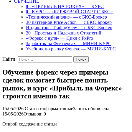
ОБУЧЕНИЕ
💵 «ПРИБЫЛЬ НА FOREX» — КУРС
💵 КУРС — «БИРЖЕВОЙ СТАРТ С БКС»
«Технический анализ» — с БКС-Брокер
30 паттернов Price Action — с БКС-Брокер
Индикаторы TradingView — с БКС-Брокер
20+ Простых и Надежных Стратегий
«Форекс с нуля» — Цикл с FxPro
Заработок на Фьючерсах — МИНИ-КУРС
Учебник по рынку Форекс — МИНИ-КУРС
Найти:
Обучение форекс через примеры
сделок помогает быстрее понять
рынок, и курс «Прибыль на Форекс»
строится именно так
15/05/2026
Статьи информативные
Запись обновлена:
15/05/2026
Отзывов: 0
Открой содержание статьи