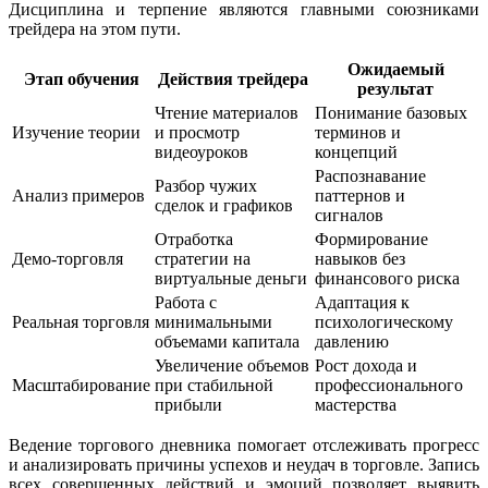
Дисциплина и терпение являются главными союзниками
трейдера на этом пути.
Ожидаемый
Этап обучения
Действия трейдера
результат
Чтение материалов
Понимание базовых
Изучение теории
и просмотр
терминов и
видеоуроков
концепций
Распознавание
Разбор чужих
Анализ примеров
паттернов и
сделок и графиков
сигналов
Отработка
Формирование
Демо-торговля
стратегии на
навыков без
виртуальные деньги
финансового риска
Работа с
Адаптация к
Реальная торговля
минимальными
психологическому
объемами капитала
давлению
Увеличение объемов
Рост дохода и
Масштабирование
при стабильной
профессионального
прибыли
мастерства
Ведение торгового дневника помогает отслеживать прогресс
и анализировать причины успехов и неудач в торговле. Запись
всех совершенных действий и эмоций позволяет выявить