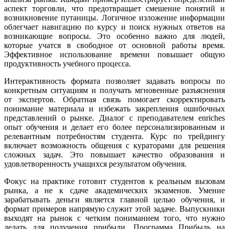
аспект торговли, что предотвращает смешение понятий и
возникновение путаницы. Логичное изложение информации
облегчает навигацию по курсу и поиск нужных ответов на
возникающие вопросы. Это особенно важно для людей,
которые учатся в свободное от основной работы время.
Эффективное использование времени повышает общую
продуктивность учебного процесса.
Интерактивность формата позволяет задавать вопросы по
конкретным ситуациям и получать мгновенные разъяснения
от экспертов. Обратная связь помогает скорректировать
понимание материала и избежать закрепления ошибочных
представлений о рынке. Диалог с преподавателем enriches
опыт обучения и делает его более персонализированным и
релевантным потребностям студента. Курс по трейдингу
включает возможность общения с кураторами для решения
сложных задач. Это повышает качество образования и
удовлетворенность учащихся результатом обучения.
Фокус на практике готовит студентов к реальным вызовам
рынка, а не к сдаче академических экзаменов. Умение
зарабатывать деньги является главной целью обучения, и
формат примеров напрямую служит этой задаче. Выпускники
выходят на рынок с четким пониманием того, что нужно
делать для получения прибыли. Программа Прибыль на