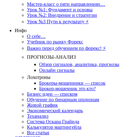
Мастер-класс о пяти направлениях…
Урок №1: Фундамент и основы
Урок №2: Внедрение и стратегии
Урок №3 Пути к результату ⚡️
Инфо
О себе…
Учебник по рынку Форекс
Важно перед обучением по форекс! ⚡
ПРОГНОЗЫ-АНАЛИЗ
Обзор сигналов, аналитика, прогнозы
Онлайн сигналы
Лохотроны
Брокеры-мошенники — список
Брокер-мошенник это кто?
Бизнес идеи — списком
Обучение по бинарным опционам
Живой график
Экономический календарь
Теханализ
Система Оскара Грайнда
Калькулятор мартингейла
Все статьи