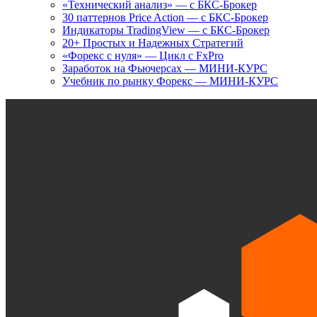
«Технический анализ» — с БКС-Брокер
30 паттернов Price Action — с БКС-Брокер
Индикаторы TradingView — с БКС-Брокер
20+ Простых и Надежных Стратегий
«Форекс с нуля» — Цикл с FxPro
Заработок на Фьючерсах — МИНИ-КУРС
Учебник по рынку Форекс — МИНИ-КУРС