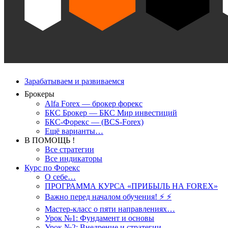
Зарабатываем и развиваемся
Брокеры
Alfa Forex — брокер форекс
БКС Брокер — БКС Мир инвестиций
БКС-Форекс — (BCS-Forex)
Ещё варианты…
В ПОМОЩЬ !
Все стратегии
Все индикаторы
Курс по Форекс
О себе…
ПРОГРАММА КУРСА «ПРИБЫЛЬ НА FOREX»
Важно перед началом обучения! ⚡ ⚡
Мастер-класс о пяти направлениях…
Урок №1: Фундамент и основы
Урок №2: Внедрение и стратегии