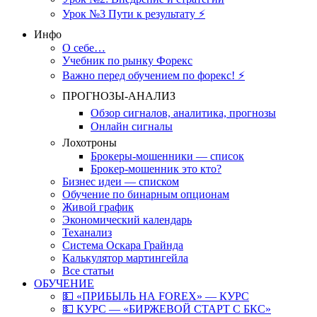
Урок №3 Пути к результату ⚡️
Инфо
О себе…
Учебник по рынку Форекс
Важно перед обучением по форекс! ⚡
ПРОГНОЗЫ-АНАЛИЗ
Обзор сигналов, аналитика, прогнозы
Онлайн сигналы
Лохотроны
Брокеры-мошенники — список
Брокер-мошенник это кто?
Бизнес идеи — списком
Обучение по бинарным опционам
Живой график
Экономический календарь
Теханализ
Система Оскара Грайнда
Калькулятор мартингейла
Все статьи
ОБУЧЕНИЕ
💵 «ПРИБЫЛЬ НА FOREX» — КУРС
💵 КУРС — «БИРЖЕВОЙ СТАРТ С БКС»