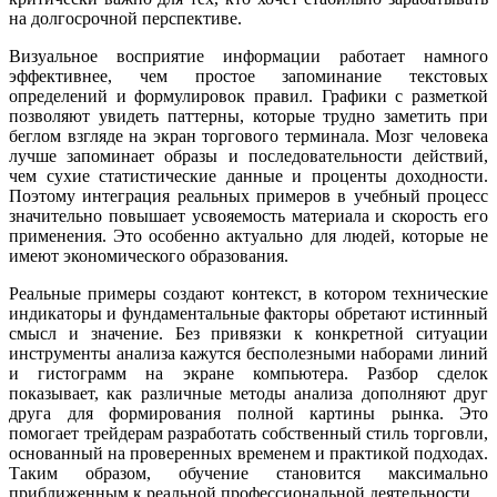
на долгосрочной перспективе.
Визуальное восприятие информации работает намного
эффективнее, чем простое запоминание текстовых
определений и формулировок правил. Графики с разметкой
позволяют увидеть паттерны, которые трудно заметить при
беглом взгляде на экран торгового терминала. Мозг человека
лучше запоминает образы и последовательности действий,
чем сухие статистические данные и проценты доходности.
Поэтому интеграция реальных примеров в учебный процесс
значительно повышает усвояемость материала и скорость его
применения. Это особенно актуально для людей, которые не
имеют экономического образования.
Реальные примеры создают контекст, в котором технические
индикаторы и фундаментальные факторы обретают истинный
смысл и значение. Без привязки к конкретной ситуации
инструменты анализа кажутся бесполезными наборами линий
и гистограмм на экране компьютера. Разбор сделок
показывает, как различные методы анализа дополняют друг
друга для формирования полной картины рынка. Это
помогает трейдерам разработать собственный стиль торговли,
основанный на проверенных временем и практикой подходах.
Таким образом, обучение становится максимально
приближенным к реальной профессиональной деятельности.