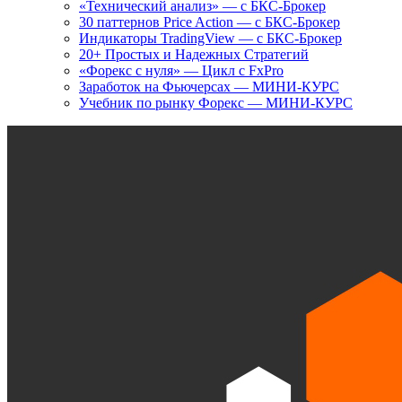
«Технический анализ» — с БКС-Брокер
30 паттернов Price Action — с БКС-Брокер
Индикаторы TradingView — с БКС-Брокер
20+ Простых и Надежных Стратегий
«Форекс с нуля» — Цикл с FxPro
Заработок на Фьючерсах — МИНИ-КУРС
Учебник по рынку Форекс — МИНИ-КУРС