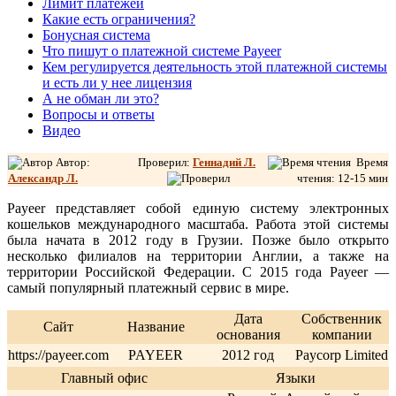
Лимит платежей
Какие есть ограничения?
Бонусная система
Что пишут о платежной системе Payeer
Кем регулируется деятельность этой платежной системы
и есть ли у нее лицензия
А не обман ли это?
Вопросы и ответы
Видео
Автор:
Проверил:
Геннадий Л.
Время
Александр Л
.
чтения: 12-15 мин
Payeer представляет собой единую систему электронных
кошельков международного масштаба. Работа этой системы
была начата в 2012 году в Грузии. Позже было открыто
несколько филиалов на территории Англии, а также на
территории Российской Федерации. С 2015 года Payeer —
самый популярный платежный сервис в мире.
Дата
Собственник
Сайт
Название
основания
компании
https://payeer.com
PAYEER
2012 год
Paycorp Limited
Главный офис
Языки