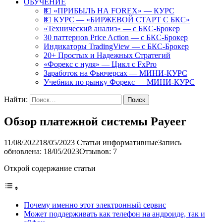
ОБУЧЕНИЕ
💵 «ПРИБЫЛЬ НА FOREX» — КУРС
💵 КУРС — «БИРЖЕВОЙ СТАРТ С БКС»
«Технический анализ» — с БКС-Брокер
30 паттернов Price Action — с БКС-Брокер
Индикаторы TradingView — с БКС-Брокер
20+ Простых и Надежных Стратегий
«Форекс с нуля» — Цикл с FxPro
Заработок на Фьючерсах — МИНИ-КУРС
Учебник по рынку Форекс — МИНИ-КУРС
Найти:
Обзор платежной системы Payeer
11/08/2022
18/05/2023
Статьи информативные
Запись
обновлена: 18/05/2023
Отзывов: 7
Открой содержание статьи
Почему именно этот электронный сервис
Mожет поддерживать как телефон на андроиде, так и