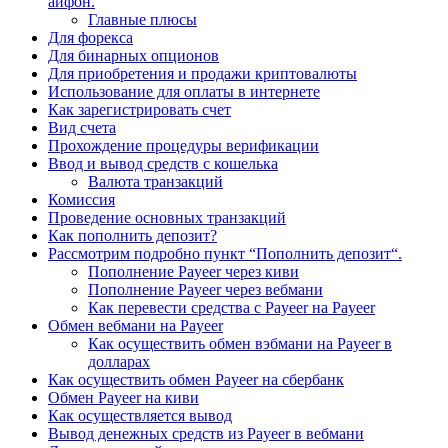
айфон.
Главные плюсы
Для форекса
Для бинарных опционов
Для приобретения и продажи криптовалюты
Использование для оплаты в интернете
Как зарегистрировать счет
Вид счета
Прохождение процедуры верификации
Ввод и вывод средств с кошелька
Валюта транзакций
Комиссия
Проведение основных транзакций
Как пополнить депозит?
Рассмотрим подробно пункт “Пополнить депозит“.
Пополнение Payeer через киви
Пополнение Payeer через вебмани
Как перевести средства с Payeer на Payeer
Обмен вебмани на Payeer
Как осуществить обмен вэбмани на Payeer в
долларах
Как осуществить обмен Payeer на сбербанк
Обмен Payeer на киви
Как осуществляется вывод
Вывод денежных средств из Payeer в вебмани