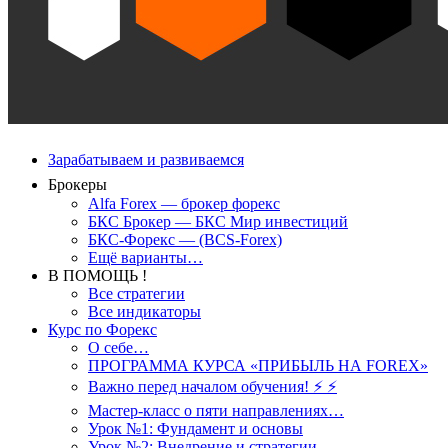
Зарабатываем и развиваемся
Брокеры
Alfa Forex — брокер форекс
БКС Брокер — БКС Мир инвестиций
БКС-Форекс — (BCS-Forex)
Ещё варианты…
В ПОМОЩЬ !
Все стратегии
Все индикаторы
Курс по Форекс
О себе…
ПРОГРАММА КУРСА «ПРИБЫЛЬ НА FOREX»
Важно перед началом обучения! ⚡ ⚡
Мастер-класс о пяти направлениях…
Урок №1: Фундамент и основы
Урок №2: Внедрение и стратегии