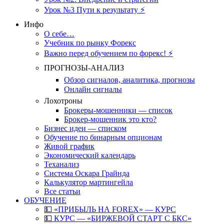
Урок №3 Пути к результату ⚡️
Инфо
О себе…
Учебник по рынку Форекс
Важно перед обучением по форекс! ⚡
ПРОГНОЗЫ-АНАЛИЗ
Обзор сигналов, аналитика, прогнозы
Онлайн сигналы
Лохотроны
Брокеры-мошенники — список
Брокер-мошенник это кто?
Бизнес идеи — списком
Обучение по бинарным опционам
Живой график
Экономический календарь
Теханализ
Система Оскара Грайнда
Калькулятор мартингейла
Все статьи
ОБУЧЕНИЕ
💵 «ПРИБЫЛЬ НА FOREX» — КУРС
💵 КУРС — «БИРЖЕВОЙ СТАРТ С БКС»