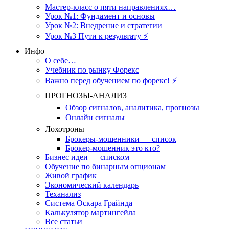
Мастер-класс о пяти направлениях…
Урок №1: Фундамент и основы
Урок №2: Внедрение и стратегии
Урок №3 Пути к результату ⚡️
Инфо
О себе…
Учебник по рынку Форекс
Важно перед обучением по форекс! ⚡
ПРОГНОЗЫ-АНАЛИЗ
Обзор сигналов, аналитика, прогнозы
Онлайн сигналы
Лохотроны
Брокеры-мошенники — список
Брокер-мошенник это кто?
Бизнес идеи — списком
Обучение по бинарным опционам
Живой график
Экономический календарь
Теханализ
Система Оскара Грайнда
Калькулятор мартингейла
Все статьи