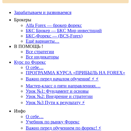
Зарабатываем и развиваемся
Брокеры
Alfa Forex — брокер форекс
БКС Брокер — БКС Мир инвестиций
БКС-Форекс — (BCS-Forex)
Ещё варианты…
В ПОМОЩЬ !
Все стратегии
Все индикаторы
Курс по Форекс
О себе…
ПРОГРАММА КУРСА «ПРИБЫЛЬ НА FOREX»
Важно перед началом обучения! ⚡ ⚡
Мастер-класс о пяти направлениях…
Урок №1: Фундамент и основы
Урок №2: Внедрение и стратегии
Урок №3 Пути к результату ⚡️
Инфо
О себе…
Учебник по рынку Форекс
Важно перед обучением по форекс! ⚡