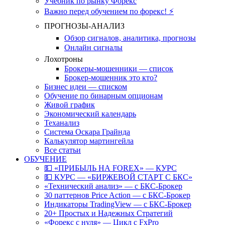
Учебник по рынку Форекс
Важно перед обучением по форекс! ⚡
ПРОГНОЗЫ-АНАЛИЗ
Обзор сигналов, аналитика, прогнозы
Онлайн сигналы
Лохотроны
Брокеры-мошенники — список
Брокер-мошенник это кто?
Бизнес идеи — списком
Обучение по бинарным опционам
Живой график
Экономический календарь
Теханализ
Система Оскара Грайнда
Калькулятор мартингейла
Все статьи
ОБУЧЕНИЕ
💵 «ПРИБЫЛЬ НА FOREX» — КУРС
💵 КУРС — «БИРЖЕВОЙ СТАРТ С БКС»
«Технический анализ» — с БКС-Брокер
30 паттернов Price Action — с БКС-Брокер
Индикаторы TradingView — с БКС-Брокер
20+ Простых и Надежных Стратегий
«Форекс с нуля» — Цикл с FxPro