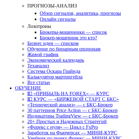
ПРОГНОЗЫ-АНАЛИЗ
Обзор сигналов, аналитика, прогнозы
Онлайн сигналы
Лохотроны
Брокеры-мошенники — список
Брокер-мошенник это кто?
Бизнес идеи — списком
Обучение по бинарным опционам
Живой график
Экономический календарь
Теханализ
Система Оскара Грайнда
Калькулятор мартингейла
Все статьи
ОБУЧЕНИЕ
💵 «ПРИБЫЛЬ НА FOREX» — КУРС
💵 КУРС — «БИРЖЕВОЙ СТАРТ С БКС»
«Технический анализ» — с БКС-Брокер
30 паттернов Price Action — с БКС-Брокер
Индикаторы TradingView — с БКС-Брокер
20+ Простых и Надежных Стратегий
«Форекс с нуля» — Цикл с FxPro
Заработок на Фьючерсах — МИНИ-КУРС
Учебник по рынку Форекс — МИНИ-КУРС