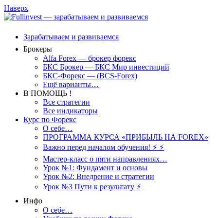
Наверх
Зарабатываем и развиваемся
Брокеры
Alfa Forex — брокер форекс
БКС Брокер — БКС Мир инвестиций
БКС-Форекс — (BCS-Forex)
Ещё варианты…
В ПОМОЩЬ !
Все стратегии
Все индикаторы
Курс по Форекс
О себе…
ПРОГРАММА КУРСА «ПРИБЫЛЬ НА FOREX»
Важно перед началом обучения! ⚡ ⚡
Мастер-класс о пяти направлениях…
Урок №1: Фундамент и основы
Урок №2: Внедрение и стратегии
Урок №3 Пути к результату ⚡️
Инфо
О себе…