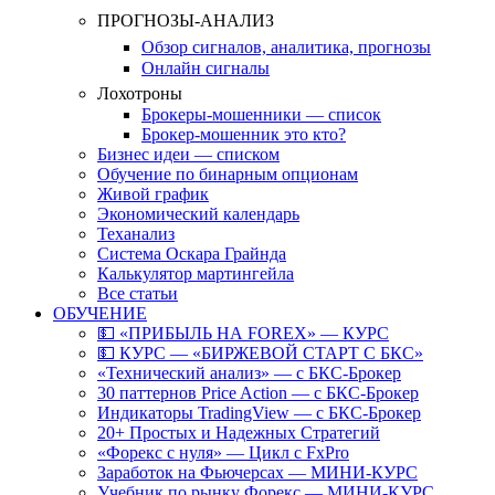
ПРОГНОЗЫ-АНАЛИЗ
Обзор сигналов, аналитика, прогнозы
Онлайн сигналы
Лохотроны
Брокеры-мошенники — список
Брокер-мошенник это кто?
Бизнес идеи — списком
Обучение по бинарным опционам
Живой график
Экономический календарь
Теханализ
Система Оскара Грайнда
Калькулятор мартингейла
Все статьи
ОБУЧЕНИЕ
💵 «ПРИБЫЛЬ НА FOREX» — КУРС
💵 КУРС — «БИРЖЕВОЙ СТАРТ С БКС»
«Технический анализ» — с БКС-Брокер
30 паттернов Price Action — с БКС-Брокер
Индикаторы TradingView — с БКС-Брокер
20+ Простых и Надежных Стратегий
«Форекс с нуля» — Цикл с FxPro
Заработок на Фьючерсах — МИНИ-КУРС
Учебник по рынку Форекс — МИНИ-КУРС