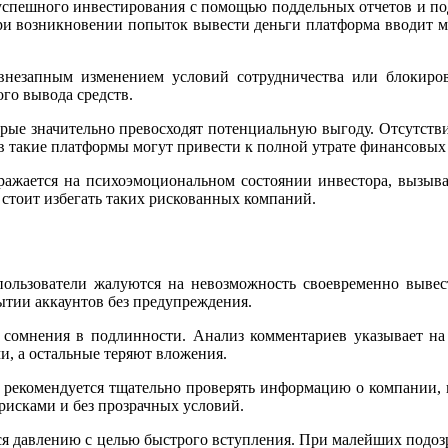
успешного инвестирования с помощью поддельных отчетов и п
ри возникновении попыток вывести деньги платформа вводит м
внезапным изменением условий сотрудничества или блокиров
го вывода средств.
оторые значительно превосходят потенциальную выгоду. Отсутств
 такие платформы могут привести к полной утрате финансовых 
тражается на психоэмоциональном состоянии инвестора, вызыв
стоит избегать таких рискованных компаний.
ользователи жалуются на невозможность своевременно вывест
ытии аккаунтов без предупреждения.
сомнения в подлинности. Анализ комментариев указывает на
, а остальные теряют вложения.
 рекомендуется тщательно проверять информацию о компании, и
исками и без прозрачных условий.
ся давлению с целью быстрого вступления. При малейших подоз