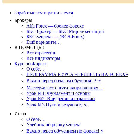
Зарабатываем и развиваемся
Брокеры
Alfa Forex — брокер форекс
БКС Брокер — БКС Мир инвестиций
БКС-Форекс — (BCS-Forex)
Ещё варианты…
В ПОМОЩЬ !
Все стратегии
Все индикаторы
Курс по Форекс
О себе…
ПРОГРАММА КУРСА «ПРИБЫЛЬ НА FOREX»
Важно перед началом обучения! ⚡ ⚡
Мастер-класс о пяти направлениях…
Урок №1: Фундамент и основы
Урок №2: Внедрение и стратегии
Урок №3 Пути к результату ⚡️
Инфо
О себе…
Учебник по рынку Форекс
Важно перед обучением по форекс! ⚡