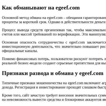
Как обманывают на egeef.com
Основной метод обмана на egeef.com – обещания гарантирова
проценты за короткий срок. Однако в действительности деньг
Процесс вывода средств организован так, чтобы максимальн
счетов или массой требований по верификации. Эти манипуля
Основная опасность сотрудничества с egeef.com заключает
инвестиционную деятельность, что значительно повышает рис
официальные каналы.
Помимо финансовых потерь, пользователи рискуют потерять 
реальной бизнес-модели создают серьезные препятствия для вы
Признаки развода и обмана у egeef.com
Типичные признаки мошенничества на egeef.com включают аг
дохода. Регистрация и инвестирование проходят слишком быстр
Кроме того, сайт зачастую требует внесения значительных су
на невозможность вывести средства и блокировки аккаунтов 