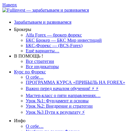
Наверх
Зарабатываем и развиваемся
Брокеры
Alfa Forex — брокер форекс
БКС Брокер — БКС Мир инвестиций
БКС-Форекс — (BCS-Forex)
Ещё варианты…
В ПОМОЩЬ !
Все стратегии
Все индикаторы
Курс по Форекс
О себе…
ПРОГРАММА КУРСА «ПРИБЫЛЬ НА FOREX»
Важно перед началом обучения! ⚡ ⚡
Мастер-класс о пяти направлениях…
Урок №1: Фундамент и основы
Урок №2: Внедрение и стратегии
Урок №3 Пути к результату ⚡️
Инфо
О себе…