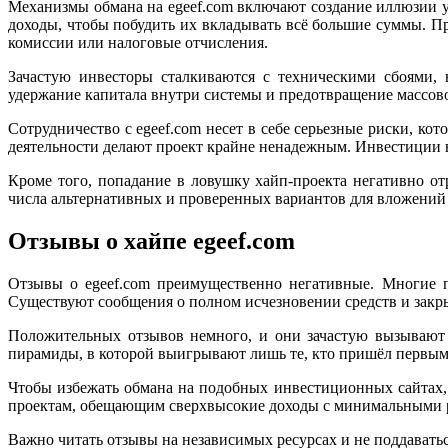
Механизмы обмана на egeef.com включают создание иллюзии 
доходы, чтобы побудить их вкладывать всё большие суммы. П
комиссии или налоговые отчисления.
Зачастую инвесторы сталкиваются с техническими сбоями, 
удержание капитала внутри системы и предотвращение массово
Сотрудничество с egeef.com несет в себе серьезные риски, к
деятельности делают проект крайне ненадежным. Инвестиции в
Кроме того, попадание в ловушку хайп-проекта негативно о
числа альтернативных и проверенных вариантов для вложений 
Отзывы о хайпе egeef.com
Отзывы о egeef.com преимущественно негативные. Многие п
Существуют сообщения о полном исчезновении средств и закр
Положительных отзывов немного, и они зачастую вызывают 
пирамиды, в которой выигрывают лишь те, кто пришёл первыми
Чтобы избежать обмана на подобных инвестиционных сайтах,
проектам, обещающим сверхвысокие доходы с минимальными р
Важно читать отзывы на независимых ресурсах и не поддавать