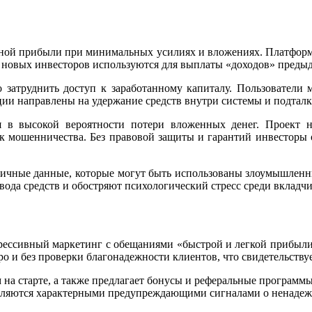
нной прибыли при минимальных усилиях и вложениях. Платформа
и новых инвесторов используются для выплаты «доходов» преды
о затруднить доступ к заработанному капиталу. Пользователи 
ции направлены на удержание средств внутри системы и подтал
ся в высокой вероятности потери вложенных денег. Проект 
к мошенничества. Без правовой защиты и гарантий инвесторы о
личные данные, которые могут быть использованы злоумышленн
вода средств и обостряют психологический стресс среди вкладчи
рессивный маркетинг с обещаниями «быстрой и легкой прибыли»
о и без проверки благонадежности клиентов, что свидетельствуе
мм на старте, а также предлагает бонусы и реферальные програм
являются характерными предупреждающими сигналами о ненадеж