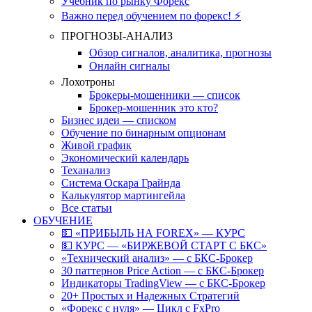
Учебник по рынку Форекс
Важно перед обучением по форекс! ⚡
ПРОГНОЗЫ-АНАЛИЗ
Обзор сигналов, аналитика, прогнозы
Онлайн сигналы
Лохотроны
Брокеры-мошенники — список
Брокер-мошенник это кто?
Бизнес идеи — списком
Обучение по бинарным опционам
Живой график
Экономический календарь
Теханализ
Система Оскара Грайнда
Калькулятор мартингейла
Все статьи
ОБУЧЕНИЕ
💵 «ПРИБЫЛЬ НА FOREX» — КУРС
💵 КУРС — «БИРЖЕВОЙ СТАРТ С БКС»
«Технический анализ» — с БКС-Брокер
30 паттернов Price Action — с БКС-Брокер
Индикаторы TradingView — с БКС-Брокер
20+ Простых и Надежных Стратегий
«Форекс с нуля» — Цикл с FxPro