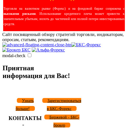
Торговля на валютном рынке (Форекс) и на фондовой бирже сопряжена с
высокими рисками
. Использование кредитного плеча может привести к
значительным убыткам, вплоть до частичной или полной потери инвестированных
средств.
Сайт посвященный обзору стратегий торговли, индикаторам,
опросам, статьям, рекомендациям.
modal-check
Приятная
информация для Вас!
Узнать
Зарегистрироваться
больше!
в БКС-Форекс
КОНТАКТЫ
Биржевой - БКС-
-
брокер