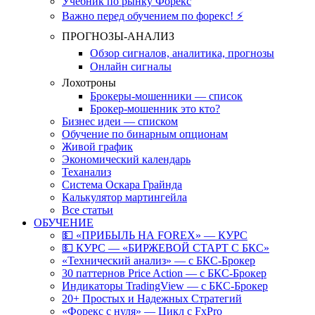
Учебник по рынку Форекс
Важно перед обучением по форекс! ⚡
ПРОГНОЗЫ-АНАЛИЗ
Обзор сигналов, аналитика, прогнозы
Онлайн сигналы
Лохотроны
Брокеры-мошенники — список
Брокер-мошенник это кто?
Бизнес идеи — списком
Обучение по бинарным опционам
Живой график
Экономический календарь
Теханализ
Система Оскара Грайнда
Калькулятор мартингейла
Все статьи
ОБУЧЕНИЕ
💵 «ПРИБЫЛЬ НА FOREX» — КУРС
💵 КУРС — «БИРЖЕВОЙ СТАРТ С БКС»
«Технический анализ» — с БКС-Брокер
30 паттернов Price Action — с БКС-Брокер
Индикаторы TradingView — с БКС-Брокер
20+ Простых и Надежных Стратегий
«Форекс с нуля» — Цикл с FxPro