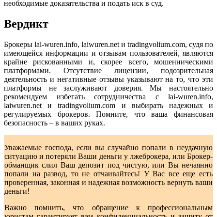
необходимые доказательства и подать иск в суд.
Вердикт
Брокеры lai-wuren.info, laiwuren.net и tradingvolium.com, судя по
имеющейся информации и отзывам пользователей, являются
крайне рискованными и, скорее всего, мошенническими
платформами. Отсутствие лицензии, подозрительная
деятельность и негативные отзывы указывают на то, что эти
платформы не заслуживают доверия. Мы настоятельно
рекомендуем избегать сотрудничества с lai-wuren.info,
laiwuren.net и tradingvolium.com и выбирать надежных и
регулируемых брокеров. Помните, что ваша финансовая
безопасность – в ваших руках.
Уважаемые господа, если вы случайно попали в неудачную
ситуацию и потеряли Ваши деньги у лжеброкера, или Брокер-
обманщик слил Ваш депозит под чистую, или Вы нечаянно
попали на развод, то не отчаивайтесь! У Вас все еще есть
проверенная, законная и надежная возможность вернуть ваши
деньги!
Важно помнить, что обращение к профессиональным
юристам гарантирует вам конфиденциальность и защиту от