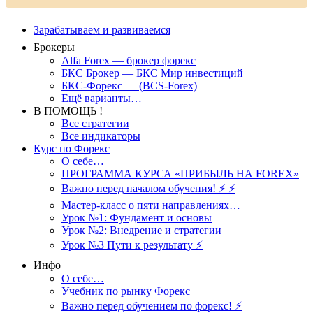
Зарабатываем и развиваемся
Брокеры
Alfa Forex — брокер форекс
БКС Брокер — БКС Мир инвестиций
БКС-Форекс — (BCS-Forex)
Ещё варианты…
В ПОМОЩЬ !
Все стратегии
Все индикаторы
Курс по Форекс
О себе…
ПРОГРАММА КУРСА «ПРИБЫЛЬ НА FOREX»
Важно перед началом обучения! ⚡ ⚡
Мастер-класс о пяти направлениях…
Урок №1: Фундамент и основы
Урок №2: Внедрение и стратегии
Урок №3 Пути к результату ⚡️
Инфо
О себе…
Учебник по рынку Форекс
Важно перед обучением по форекс! ⚡