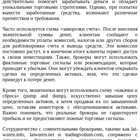
действительно помогает зарабатывать деньги и обладает
уникальными торговыми стратегиями. Однако, при попытке
вывести заработанные средства, возникают различные
препятствия и требования.
Часто используется схема «заморозки счета». После внесения
значительной суммы денег, клиентам сообщают о
необходимости уплаты комиссий, налогов или других сборов
для разблокировки счета и вывода средств. Эти комиссии
постоянно растут, и в конечном итоге клиенты теряют доступ
к своим инвестициям. Также, брокеры могут использовать
фиктивные торговые сигналы или рекомендации, которые
приводят к убыткам. Они могут убеждать клиентов открывать
сделки на определенных активах, зная, что эти сделки
приведут к потере денег.
Кроме того, мошенники могут использовать схему «накачки и
сброса» (pump and dump), искусственно завышая цену
определенных активов, а затем продавая их по завышенной
цене, оставляя инвесторов с обесценившимися активами.
Важно понимать, что реальные брокеры не гарантируют
прибыль и не предоставляют ложные торговые сигналы.
Сотрудничество с сомнительными брокерами, такими как lai-
wuren.info, laiwuren.net и tradingvolium.com, сопряжено с