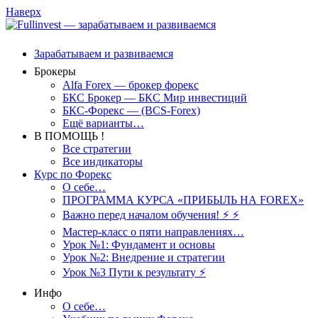
Наверх
Зарабатываем и развиваемся
Брокеры
Alfa Forex — брокер форекс
БКС Брокер — БКС Мир инвестиций
БКС-Форекс — (BCS-Forex)
Ещё варианты…
В ПОМОЩЬ !
Все стратегии
Все индикаторы
Курс по Форекс
О себе…
ПРОГРАММА КУРСА «ПРИБЫЛЬ НА FOREX»
Важно перед началом обучения! ⚡ ⚡
Мастер-класс о пяти направлениях…
Урок №1: Фундамент и основы
Урок №2: Внедрение и стратегии
Урок №3 Пути к результату ⚡️
Инфо
О себе…