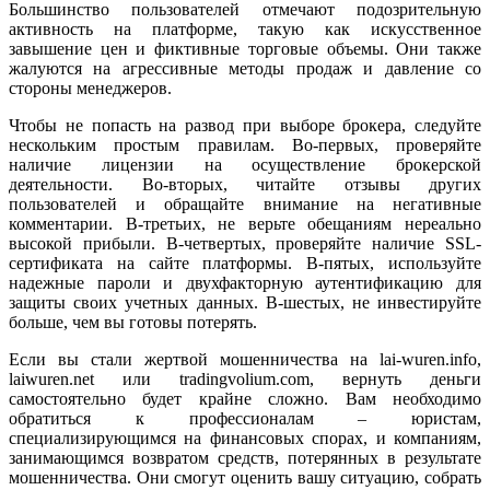
Большинство пользователей отмечают подозрительную
активность на платформе, такую как искусственное
завышение цен и фиктивные торговые объемы. Они также
жалуются на агрессивные методы продаж и давление со
стороны менеджеров.
Чтобы не попасть на развод при выборе брокера, следуйте
нескольким простым правилам. Во-первых, проверяйте
наличие лицензии на осуществление брокерской
деятельности. Во-вторых, читайте отзывы других
пользователей и обращайте внимание на негативные
комментарии. В-третьих, не верьте обещаниям нереально
высокой прибыли. В-четвертых, проверяйте наличие SSL-
сертификата на сайте платформы. В-пятых, используйте
надежные пароли и двухфакторную аутентификацию для
защиты своих учетных данных. В-шестых, не инвестируйте
больше, чем вы готовы потерять.
Если вы стали жертвой мошенничества на lai-wuren.info,
laiwuren.net или tradingvolium.com, вернуть деньги
самостоятельно будет крайне сложно. Вам необходимо
обратиться к профессионалам – юристам,
специализирующимся на финансовых спорах, и компаниям,
занимающимся возвратом средств, потерянных в результате
мошенничества. Они смогут оценить вашу ситуацию, собрать