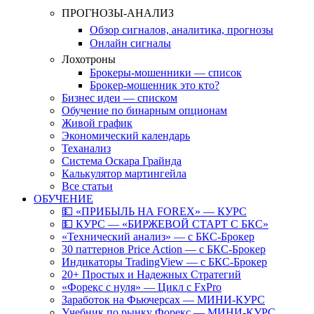
ПРОГНОЗЫ-АНАЛИЗ
Обзор сигналов, аналитика, прогнозы
Онлайн сигналы
Лохотроны
Брокеры-мошенники — список
Брокер-мошенник это кто?
Бизнес идеи — списком
Обучение по бинарным опционам
Живой график
Экономический календарь
Теханализ
Система Оскара Грайнда
Калькулятор мартингейла
Все статьи
ОБУЧЕНИЕ
💵 «ПРИБЫЛЬ НА FOREX» — КУРС
💵 КУРС — «БИРЖЕВОЙ СТАРТ С БКС»
«Технический анализ» — с БКС-Брокер
30 паттернов Price Action — с БКС-Брокер
Индикаторы TradingView — с БКС-Брокер
20+ Простых и Надежных Стратегий
«Форекс с нуля» — Цикл с FxPro
Заработок на Фьючерсах — МИНИ-КУРС
Учебник по рынку Форекс — МИНИ-КУРС