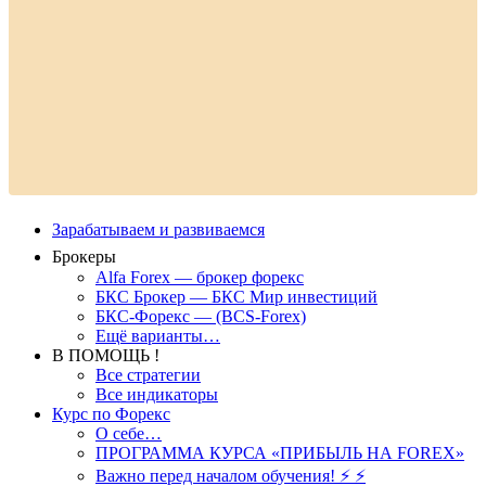
Зарабатываем и развиваемся
Брокеры
Alfa Forex — брокер форекс
БКС Брокер — БКС Мир инвестиций
БКС-Форекс — (BCS-Forex)
Ещё варианты…
В ПОМОЩЬ !
Все стратегии
Все индикаторы
Курс по Форекс
О себе…
ПРОГРАММА КУРСА «ПРИБЫЛЬ НА FOREX»
Важно перед началом обучения! ⚡ ⚡