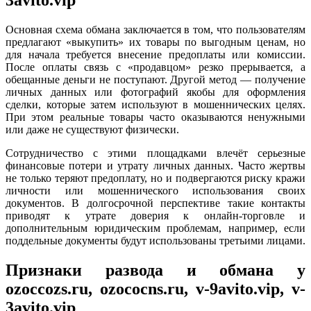
Основная схема обмана заключается в том, что пользователям
предлагают «выкупить» их товары по выгодным ценам, но
для начала требуется внесение предоплаты или комиссии.
После оплаты связь с «продавцом» резко прерывается, а
обещанные деньги не поступают. Другой метод — получение
личных данных или фотографий якобы для оформления
сделки, которые затем используют в мошеннических целях.
При этом реальные товары часто оказываются ненужными
или даже не существуют физически.
Сотрудничество с этими площадками влечёт серьезные
финансовые потери и утрату личных данных. Часто жертвы
не только теряют предоплату, но и подвергаются риску кражи
личности или мошеннического использования своих
документов. В долгосрочной перспективе такие контакты
приводят к утрате доверия к онлайн-торговле и
дополнительным юридическим проблемам, например, если
поддельные документы будут использованы третьими лицами.
Признаки развода и обмана у
ozoccozs.ru, ozococns.ru, v-9avito.vip, v-
3avito.vip