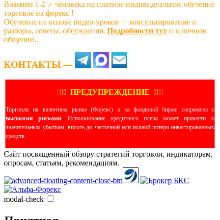
Возьмем 1-2 ‍♂️ человека на платное индивидуальное обучение
торговле на форекс !
Обучение на основе видео-уроков ️ + консультирование и
разборы, советы, обсуждения.
Подробности тут
и в личном
общении..
КОНТАКТЫ —
!
!
!
!
ПРЕДУПРЕЖДЕНИЕ
!!
!
!
Торговля на валютном рынке (Форекс) и на фондовой бирже сопряжена с
высокими рисками
. Использование кредитного плеча может привести к
значительным убыткам, вплоть до частичной или полной потери инвестированных
средств.
Сайт посвященный обзору стратегий торговли, индикаторам,
опросам, статьям, рекомендациям.
modal-check