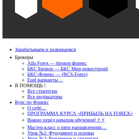
Зарабатываем и развиваемся
Брокеры
Alfa Forex — брокер форекс
БКС Брокер — БКС Мир инвестиций
БКС-Форекс — (BCS-Forex)
Ещё варианты…
В ПОМОЩЬ !
Все стратегии
Все индикаторы
Курс по Форекс
О себе…
ПРОГРАММА КУРСА «ПРИБЫЛЬ НА FOREX»
Важно перед началом обучения! ⚡ ⚡
Мастер-класс о пяти направлениях…
Урок №1: Фундамент и основы
Урок №2: Внедрение и стратегии