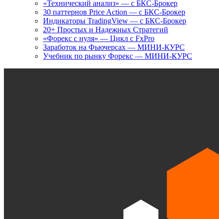
«Технический анализ» — с БКС-Брокер
30 паттернов Price Action — с БКС-Брокер
Индикаторы TradingView — с БКС-Брокер
20+ Простых и Надежных Стратегий
«Форекс с нуля» — Цикл с FxPro
Заработок на Фьючерсах — МИНИ-КУРС
Учебник по рынку Форекс — МИНИ-КУРС