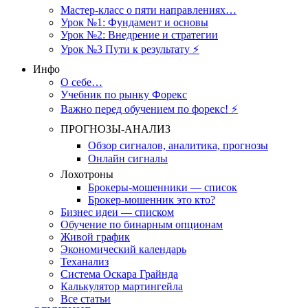
Мастер-класс о пяти направлениях…
Урок №1: Фундамент и основы
Урок №2: Внедрение и стратегии
Урок №3 Пути к результату ⚡️
Инфо
О себе…
Учебник по рынку Форекс
Важно перед обучением по форекс! ⚡
ПРОГНОЗЫ-АНАЛИЗ
Обзор сигналов, аналитика, прогнозы
Онлайн сигналы
Лохотроны
Брокеры-мошенники — список
Брокер-мошенник это кто?
Бизнес идеи — списком
Обучение по бинарным опционам
Живой график
Экономический календарь
Теханализ
Система Оскара Грайнда
Калькулятор мартингейла
Все статьи