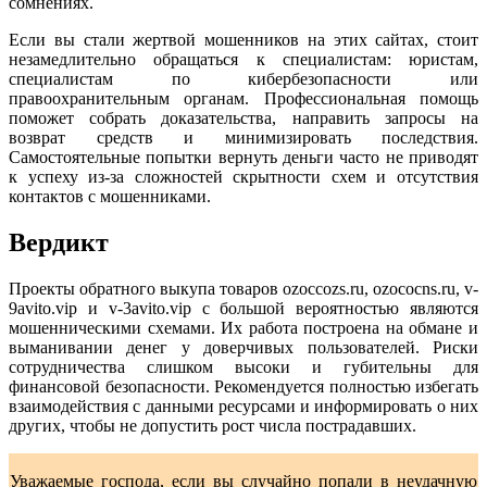
сомнениях.
Если вы стали жертвой мошенников на этих сайтах, стоит
незамедлительно обращаться к специалистам: юристам,
специалистам по кибербезопасности или
правоохранительным органам. Профессиональная помощь
поможет собрать доказательства, направить запросы на
возврат средств и минимизировать последствия.
Самостоятельные попытки вернуть деньги часто не приводят
к успеху из-за сложностей скрытности cхем и отсутствия
контактов с мошенниками.
Вердикт
Проекты обратного выкупа товаров ozoccozs.ru, ozococns.ru, v-
9avito.vip и v-3avito.vip с большой вероятностью являются
мошенническими схемами. Их работа построена на обмане и
выманивании денег у доверчивых пользователей. Риски
сотрудничества слишком высоки и губительны для
финансовой безопасности. Рекомендуется полностью избегать
взаимодействия с данными ресурсами и информировать о них
других, чтобы не допустить рост числа пострадавших.
Уважаемые господа, если вы случайно попали в неудачную