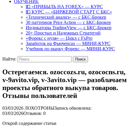
ОБУЧЕНИЕ
💵 «ПРИБЫЛЬ НА FOREX» — КУРС
💵 КУРС — «БИРЖЕВОЙ СТАРТ С БКС»
«Технический анализ» — с БКС-Брокер
30 паттернов Price Action — с БКС-Брокер
Индикаторы TradingView — с БКС-Брокер
20+ Простых и Надежных Стратегий
«Форекс с нуля» — Цикл с FxPro
Заработок на Фьючерсах — МИНИ-КУРС
Учебник по рынку Форекс — МИНИ-КУРС
Найти:
Остерегаемся. ozoccozs.ru, ozococns.ru,
v-9avito.vip, v-3avito.vip — разоблачаем
проекты обратного выкупа товаров.
Отзывы пользователей
03/03/2026
ЛОХОТРОНЫ
Запись обновлена:
03/03/2026
Отзывов: 0
Открой содержание статьи