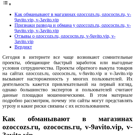
Как обманывают в магазинах ozoccozs.ru, ozococns.ru, v-
9avito.vip, v-3avito.vip
Признаки развода и обмана у ozoccozs.ru, ozococns.ru, v-
9avito.vip, v-3avito.vip
Отзывы о ozoccozs.ru, ozococns.ru, v-9avito.vip, v-
3avito.vip
Вердикт
Сегодня в интернете все чаще возникают сомнительные
проекты, обещающие быстрый заработок или выгодные
условия сотрудничества. Проекты обратного выкупа товаров
на сайтах ozoccozs.ru, ozococns.ru, v-9avito.vip и v-3avito.vip
вызывают настороженность у многих пользователей. Их
деятельность кажется привлекательной на первый взгляд,
однако большинство экспертов и пользователей считают
данные площадки мошенническими. В этом материале
подробно рассмотрим, почему эти сайты могут представлять
угрозу и какие риски связаны с их использованием.
Как обманывают в магазинах
ozoccozs.ru, ozococns.ru, v-9avito.vip, v-
3avito.vip