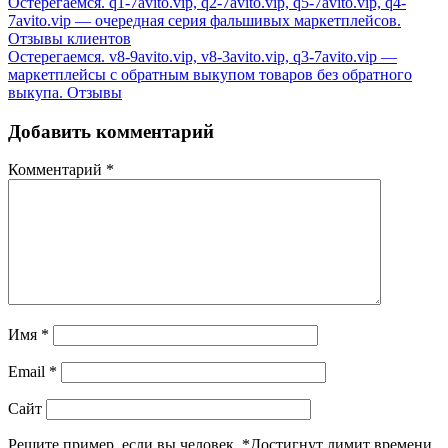
Остерегаемся. q1-7avito.vip, q2-7avito.vip, q5-7avito.vip, q4-
7avito.vip — очередная серия фальшивых маркетплейсов.
Отзывы клиентов
Остерегаемся. v8-9avito.vip, v8-3avito.vip, q3-7avito.vip —
маркетплейсы с обратным выкупом товаров без обратного
выкупа. Отзывы
Добавить комментарий
Комментарий
*
Имя
*
Email
*
Сайт
Решите пример, если вы человек.
*
Достигнут лимит времени.