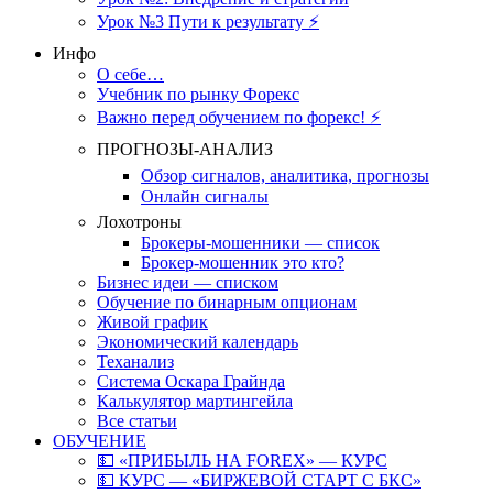
Урок №3 Пути к результату ⚡️
Инфо
О себе…
Учебник по рынку Форекс
Важно перед обучением по форекс! ⚡
ПРОГНОЗЫ-АНАЛИЗ
Обзор сигналов, аналитика, прогнозы
Онлайн сигналы
Лохотроны
Брокеры-мошенники — список
Брокер-мошенник это кто?
Бизнес идеи — списком
Обучение по бинарным опционам
Живой график
Экономический календарь
Теханализ
Система Оскара Грайнда
Калькулятор мартингейла
Все статьи
ОБУЧЕНИЕ
💵 «ПРИБЫЛЬ НА FOREX» — КУРС
💵 КУРС — «БИРЖЕВОЙ СТАРТ С БКС»