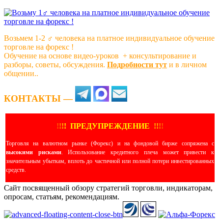
Возьмем 1-2 ‍♂️ человека на платное индивидуальное обучение
торговле на форекс !
Обучение на основе видео-уроков ️ + консультирование и
разборы, советы, обсуждения.
Подробности тут
и в личном
общении..
КОНТАКТЫ —
!
!
!
!
ПРЕДУПРЕЖДЕНИЕ
!!
!
!
Торговля на валютном рынке (Форекс) и на фондовой бирже сопряжена с
высокими рисками
. Использование кредитного плеча может привести к
значительным убыткам, вплоть до частичной или полной потери инвестированных
средств.
Сайт посвященный обзору стратегий торговли, индикаторам,
опросам, статьям, рекомендациям.