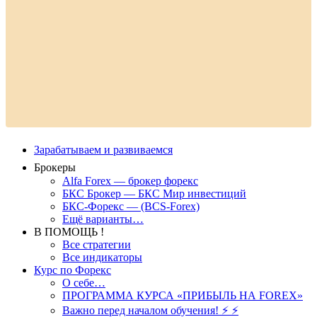
Зарабатываем и развиваемся
Брокеры
Alfa Forex — брокер форекс
БКС Брокер — БКС Мир инвестиций
БКС-Форекс — (BCS-Forex)
Ещё варианты…
В ПОМОЩЬ !
Все стратегии
Все индикаторы
Курс по Форекс
О себе…
ПРОГРАММА КУРСА «ПРИБЫЛЬ НА FOREX»
Важно перед началом обучения! ⚡ ⚡