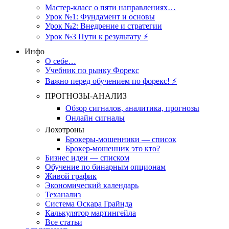
Мастер-класс о пяти направлениях…
Урок №1: Фундамент и основы
Урок №2: Внедрение и стратегии
Урок №3 Пути к результату ⚡️
Инфо
О себе…
Учебник по рынку Форекс
Важно перед обучением по форекс! ⚡
ПРОГНОЗЫ-АНАЛИЗ
Обзор сигналов, аналитика, прогнозы
Онлайн сигналы
Лохотроны
Брокеры-мошенники — список
Брокер-мошенник это кто?
Бизнес идеи — списком
Обучение по бинарным опционам
Живой график
Экономический календарь
Теханализ
Система Оскара Грайнда
Калькулятор мартингейла
Все статьи