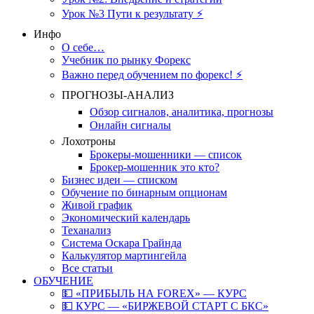
Урок №3 Пути к результату ⚡️
Инфо
О себе…
Учебник по рынку Форекс
Важно перед обучением по форекс! ⚡
ПРОГНОЗЫ-АНАЛИЗ
Обзор сигналов, аналитика, прогнозы
Онлайн сигналы
Лохотроны
Брокеры-мошенники — список
Брокер-мошенник это кто?
Бизнес идеи — списком
Обучение по бинарным опционам
Живой график
Экономический календарь
Теханализ
Система Оскара Грайнда
Калькулятор мартингейла
Все статьи
ОБУЧЕНИЕ
💵 «ПРИБЫЛЬ НА FOREX» — КУРС
💵 КУРС — «БИРЖЕВОЙ СТАРТ С БКС»