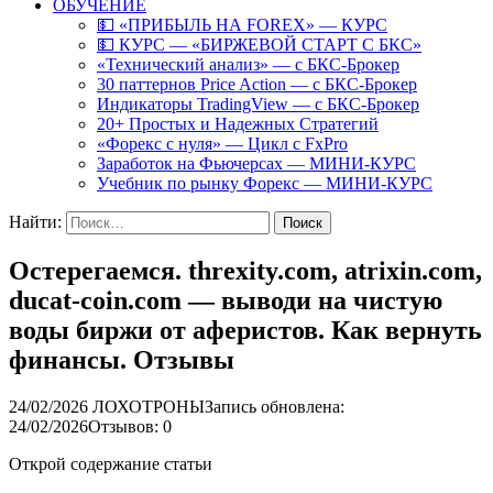
ОБУЧЕНИЕ
💵 «ПРИБЫЛЬ НА FOREX» — КУРС
💵 КУРС — «БИРЖЕВОЙ СТАРТ С БКС»
«Технический анализ» — с БКС-Брокер
30 паттернов Price Action — с БКС-Брокер
Индикаторы TradingView — с БКС-Брокер
20+ Простых и Надежных Стратегий
«Форекс с нуля» — Цикл с FxPro
Заработок на Фьючерсах — МИНИ-КУРС
Учебник по рынку Форекс — МИНИ-КУРС
Найти:
Остерегаемся. threxity.com, atrixin.com,
ducat-coin.com — выводи на чистую
воды биржи от аферистов. Как вернуть
финансы. Отзывы
24/02/2026
ЛОХОТРОНЫ
Запись обновлена:
24/02/2026
Отзывов: 0
Открой содержание статьи