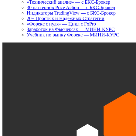
«Технический анализ» — с БКС-Брокер
30 паттернов Price Action — с БКС-Брокер
Индикаторы TradingView — с БКС-Брокер
20+ Простых и Надежных Стратегий
«Форекс с нуля» — Цикл с FxPro
Заработок на Фьючерсах — МИНИ-КУРС
Учебник по рынку Форекс — МИНИ-КУРС