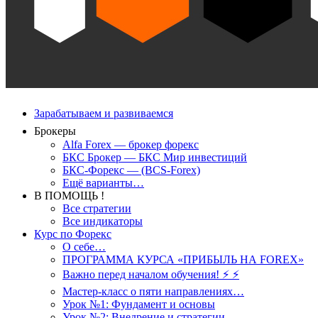
Зарабатываем и развиваемся
Брокеры
Alfa Forex — брокер форекс
БКС Брокер — БКС Мир инвестиций
БКС-Форекс — (BCS-Forex)
Ещё варианты…
В ПОМОЩЬ !
Все стратегии
Все индикаторы
Курс по Форекс
О себе…
ПРОГРАММА КУРСА «ПРИБЫЛЬ НА FOREX»
Важно перед началом обучения! ⚡ ⚡
Мастер-класс о пяти направлениях…
Урок №1: Фундамент и основы
Урок №2: Внедрение и стратегии