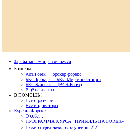
Зарабатываем и развиваемся
Брокеры
Alfa Forex — брокер форекс
БКС Брокер — БКС Мир инвестиций
БКС-Форекс — (BCS-Forex)
Ещё варианты…
В ПОМОЩЬ !
Все стратегии
Все индикаторы
Курс по Форекс
О себе…
ПРОГРАММА КУРСА «ПРИБЫЛЬ НА FOREX»
Важно перед началом обучения! ⚡ ⚡