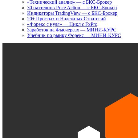
«Технический анализ» — с БКС-Брокер
30 паттернов Price Action — с БКС-Брокер
Индикаторы TradingView — с БКС-Брокер
20+ Простых и Надежных Стратегий
«Форекс с нуля» — Цикл с FxPro
Заработок на Фьючерсах — МИНИ-КУРС
Учебник по рынку Форекс — МИНИ-КУРС