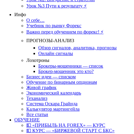
Урок №3 Пути к результату ⚡️
Инфо
О себе…
Учебник по рынку Форекс
Важно перед обучением по форекс! ⚡
ПРОГНОЗЫ-АНАЛИЗ
Обзор сигналов, аналитика, прогнозы
Онлайн сигналы
Лохотроны
Брокеры-мошенники — список
Брокер-мошенник это кто?
Бизнес идеи — списком
Обучение по бинарным опционам
Живой график
Экономический календарь
Теханализ
Система Оскара Грайнда
Калькулятор мартингейла
Все статьи
ОБУЧЕНИЕ
💵 «ПРИБЫЛЬ НА FOREX» — КУРС
💵 КУРС — «БИРЖЕВОЙ СТАРТ С БКС»