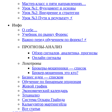
Мастер-класс о пяти направлениях…
Урок №1: Фундамент и основы
Урок №2: Внедрение и стратегии
Урок №3 Пути к результату ⚡️
Инфо
О себе…
Учебник по рынку Форекс
Важно перед обучением по форекс! ⚡
ПРОГНОЗЫ-АНАЛИЗ
Обзор сигналов, аналитика, прогнозы
Онлайн сигналы
Лохотроны
Брокеры-мошенники — список
Брокер-мошенник это кто?
Бизнес идеи — списком
Обучение по бинарным опционам
Живой график
Экономический календарь
Теханализ
Система Оскара Грайнда
Калькулятор мартингейла
Все статьи