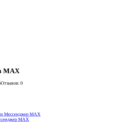
 в MAX
6
Отзывов: 0
сти Мессенджер MAX
ессенджер MAX