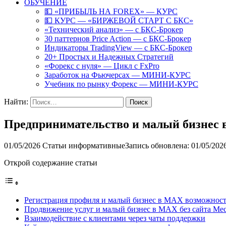
ОБУЧЕНИЕ
💵 «ПРИБЫЛЬ НА FOREX» — КУРС
💵 КУРС — «БИРЖЕВОЙ СТАРТ С БКС»
«Технический анализ» — с БКС-Брокер
30 паттернов Price Action — с БКС-Брокер
Индикаторы TradingView — с БКС-Брокер
20+ Простых и Надежных Стратегий
«Форекс с нуля» — Цикл с FxPro
Заработок на Фьючерсах — МИНИ-КУРС
Учебник по рынку Форекс — МИНИ-КУРС
Найти:
Предпринимательство и малый бизнес
01/05/2026
Статьи информативные
Запись обновлена: 01/05/202
Открой содержание статьи
Регистрация профиля и малый бизнес в MAX возможно
Продвижение услуг и малый бизнес в MAX без сайта М
Взаимодействие с клиентами через чаты поддержки