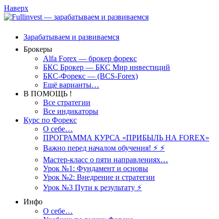
Наверх
Зарабатываем и развиваемся
Брокеры
Alfa Forex — брокер форекс
БКС Брокер — БКС Мир инвестиций
БКС-Форекс — (BCS-Forex)
Ещё варианты…
В ПОМОЩЬ !
Все стратегии
Все индикаторы
Курс по Форекс
О себе…
ПРОГРАММА КУРСА «ПРИБЫЛЬ НА FOREX»
Важно перед началом обучения! ⚡ ⚡
Мастер-класс о пяти направлениях…
Урок №1: Фундамент и основы
Урок №2: Внедрение и стратегии
Урок №3 Пути к результату ⚡️
Инфо
О себе…