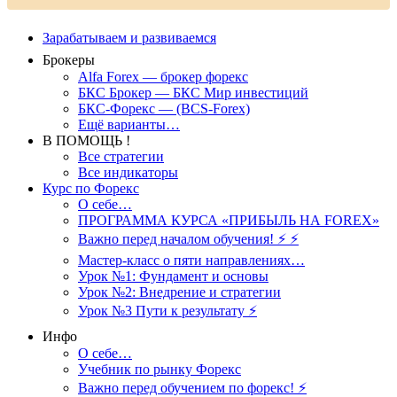
Зарабатываем и развиваемся
Брокеры
Alfa Forex — брокер форекс
БКС Брокер — БКС Мир инвестиций
БКС-Форекс — (BCS-Forex)
Ещё варианты…
В ПОМОЩЬ !
Все стратегии
Все индикаторы
Курс по Форекс
О себе…
ПРОГРАММА КУРСА «ПРИБЫЛЬ НА FOREX»
Важно перед началом обучения! ⚡ ⚡
Мастер-класс о пяти направлениях…
Урок №1: Фундамент и основы
Урок №2: Внедрение и стратегии
Урок №3 Пути к результату ⚡️
Инфо
О себе…
Учебник по рынку Форекс
Важно перед обучением по форекс! ⚡