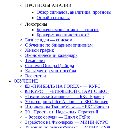
ПРОГНОЗЫ-АНАЛИЗ
Обзор сигналов, аналитика, прогнозы
Онлайн сигналы
Лохотроны
Брокеры-мошенники — список
Брокер-мошенник это кто?
Бизнес идеи — списком
Обучение по бинарным опционам
Живой график
Экономический календарь
Теханализ
Система Оскара Грайнда
Калькулятор мартингейла
Все статьи
ОБУЧЕНИЕ
💵 «ПРИБЫЛЬ НА FOREX» — КУРС
💵 КУРС — «БИРЖЕВОЙ СТАРТ С БКС»
«Технический анализ» — с БКС-Брокер
30 паттернов Price Action — с БКС-Брокер
Индикаторы TradingView — с БКС-Брокер
20+ Простых и Надежных Стратегий
«Форекс с нуля» — Цикл с FxPro
Заработок на Фьючерсах — МИНИ-КУРС
Учебник по рынку Форекс — МИНИ-КУРС