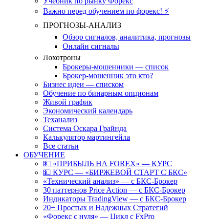
Учебник по рынку Форекс
Важно перед обучением по форекс! ⚡
ПРОГНОЗЫ-АНАЛИЗ
Обзор сигналов, аналитика, прогнозы
Онлайн сигналы
Лохотроны
Брокеры-мошенники — список
Брокер-мошенник это кто?
Бизнес идеи — списком
Обучение по бинарным опционам
Живой график
Экономический календарь
Теханализ
Система Оскара Грайнда
Калькулятор мартингейла
Все статьи
ОБУЧЕНИЕ
💵 «ПРИБЫЛЬ НА FOREX» — КУРС
💵 КУРС — «БИРЖЕВОЙ СТАРТ С БКС»
«Технический анализ» — с БКС-Брокер
30 паттернов Price Action — с БКС-Брокер
Индикаторы TradingView — с БКС-Брокер
20+ Простых и Надежных Стратегий
«Форекс с нуля» — Цикл с FxPro