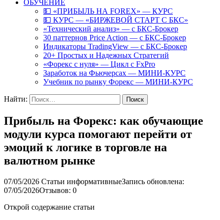
ОБУЧЕНИЕ
💵 «ПРИБЫЛЬ НА FOREX» — КУРС
💵 КУРС — «БИРЖЕВОЙ СТАРТ С БКС»
«Технический анализ» — с БКС-Брокер
30 паттернов Price Action — с БКС-Брокер
Индикаторы TradingView — с БКС-Брокер
20+ Простых и Надежных Стратегий
«Форекс с нуля» — Цикл с FxPro
Заработок на Фьючерсах — МИНИ-КУРС
Учебник по рынку Форекс — МИНИ-КУРС
Найти:
Прибыль на Форекс: как обучающие
модули курса помогают перейти от
эмоций к логике в торговле на
валютном рынке
07/05/2026
Статьи информативные
Запись обновлена:
07/05/2026
Отзывов: 0
Открой содержание статьи