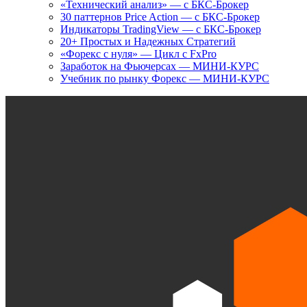
«Технический анализ» — с БКС-Брокер
30 паттернов Price Action — с БКС-Брокер
Индикаторы TradingView — с БКС-Брокер
20+ Простых и Надежных Стратегий
«Форекс с нуля» — Цикл с FxPro
Заработок на Фьючерсах — МИНИ-КУРС
Учебник по рынку Форекс — МИНИ-КУРС