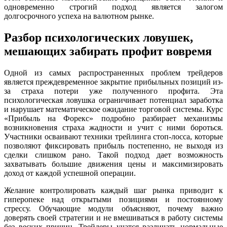
одновременно строгий подход является залогом
долгосрочного успеха на валютном рынке.
Разбор психологических ловушек,
мешающих забирать профит вовремя
Одной из самых распространенных проблем трейдеров
является преждевременное закрытие прибыльных позиций из-
за страха потери уже полученного профита. Эта
психологическая ловушка ограничивает потенциал заработка
и нарушает математическое ожидание торговой системы. Курс
«Прибыль на Форекс» подробно разбирает механизмы
возникновения страха жадности и учит с ними бороться.
Участники осваивают техники трейлинга стоп-лосса, которые
позволяют фиксировать прибыль постепенно, не выходя из
сделки слишком рано. Такой подход дает возможность
захватывать большие движения цены и максимизировать
доход от каждой успешной операции.
Желание контролировать каждый шаг рынка приводит к
гиперопеке над открытыми позициями и постоянному
стрессу. Обучающие модули объясняют, почему важно
доверять своей стратегии и не вмешиваться в работу системы
без веских причин. Трейдеры учатся различать нормальные