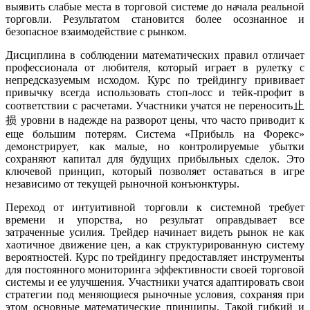
выявить слабые места в торговой системе до начала реальной
торговли. Результатом становится более осознанное и
безопасное взаимодействие с рынком.
Дисциплина в соблюдении математических правил отличает
профессионала от любителя, который играет в рулетку с
непредсказуемым исходом. Курс по трейдингу прививает
привычку всегда использовать стоп-лосс и тейк-профит в
соответствии с расчетами. Участники учатся не переносить止
损 уровни в надежде на разворот цены, что часто приводит к
еще большим потерям. Система «Прибыль на Форекс»
демонстрирует, как малые, но контролируемые убытки
сохраняют капитал для будущих прибыльных сделок. Это
ключевой принцип, который позволяет оставаться в игре
независимо от текущей рыночной конъюнктуры.
Переход от интуитивной торговли к системной требует
времени и упорства, но результат оправдывает все
затраченные усилия. Трейдер начинает видеть рынок не как
хаотичное движение цен, а как структурированную систему
вероятностей. Курс по трейдингу предоставляет инструменты
для постоянного мониторинга эффективности своей торговой
системы и ее улучшения. Участники учатся адаптировать свои
стратегии под меняющиеся рыночные условия, сохраняя при
этом основные математические принципы. Такой гибкий и