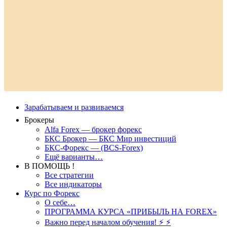
Зарабатываем и развиваемся
Брокеры
Alfa Forex — брокер форекс
БКС Брокер — БКС Мир инвестиций
БКС-Форекс — (BCS-Forex)
Ещё варианты…
В ПОМОЩЬ !
Все стратегии
Все индикаторы
Курс по Форекс
О себе…
ПРОГРАММА КУРСА «ПРИБЫЛЬ НА FOREX»
Важно перед началом обучения! ⚡ ⚡