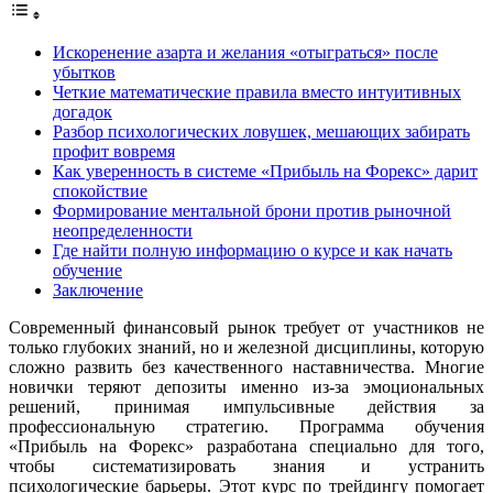
Искоренение азарта и желания «отыграться» после
убытков
Четкие математические правила вместо интуитивных
догадок
Разбор психологических ловушек, мешающих забирать
профит вовремя
Как уверенность в системе «Прибыль на Форекс» дарит
спокойствие
Формирование ментальной брони против рыночной
неопределенности
Где найти полную информацию о курсе и как начать
обучение
Заключение
Современный финансовый рынок требует от участников не
только глубоких знаний, но и железной дисциплины, которую
сложно развить без качественного наставничества. Многие
новички теряют депозиты именно из-за эмоциональных
решений, принимая импульсивные действия за
профессиональную стратегию. Программа обучения
«Прибыль на Форекс» разработана специально для того,
чтобы систематизировать знания и устранить
психологические барьеры. Этот курс по трейдингу помогает