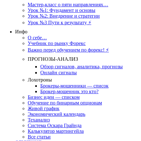
Мастер-класс о пяти направлениях…
Урок №1: Фундамент и основы
Урок №2: Внедрение и стратегии
Урок №3 Пути к результату ⚡️
Инфо
О себе…
Учебник по рынку Форекс
Важно перед обучением по форекс! ⚡
ПРОГНОЗЫ-АНАЛИЗ
Обзор сигналов, аналитика, прогнозы
Онлайн сигналы
Лохотроны
Брокеры-мошенники — список
Брокер-мошенник это кто?
Бизнес идеи — списком
Обучение по бинарным опционам
Живой график
Экономический календарь
Теханализ
Система Оскара Грайнда
Калькулятор мартингейла
Все статьи