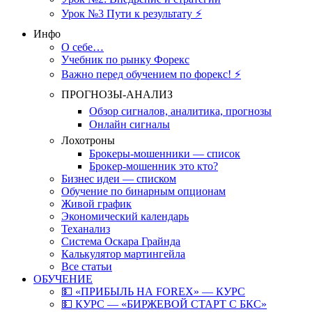
Урок №3 Пути к результату ⚡️
Инфо
О себе…
Учебник по рынку Форекс
Важно перед обучением по форекс! ⚡
ПРОГНОЗЫ-АНАЛИЗ
Обзор сигналов, аналитика, прогнозы
Онлайн сигналы
Лохотроны
Брокеры-мошенники — список
Брокер-мошенник это кто?
Бизнес идеи — списком
Обучение по бинарным опционам
Живой график
Экономический календарь
Теханализ
Система Оскара Грайнда
Калькулятор мартингейла
Все статьи
ОБУЧЕНИЕ
💵 «ПРИБЫЛЬ НА FOREX» — КУРС
💵 КУРС — «БИРЖЕВОЙ СТАРТ С БКС»