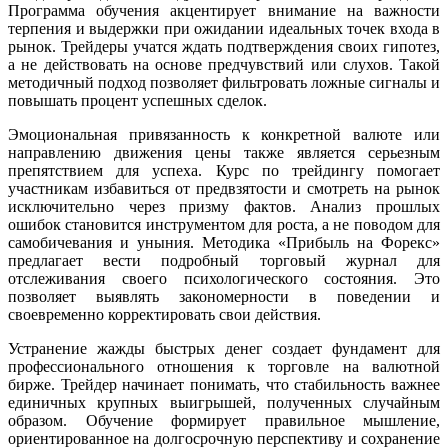
Программа обучения акцентирует внимание на важности
терпения и выдержки при ожидании идеальных точек входа в
рынок. Трейдеры учатся ждать подтверждения своих гипотез,
а не действовать на основе предчувствий или слухов. Такой
методичный подход позволяет фильтровать ложные сигналы и
повышать процент успешных сделок.
Эмоциональная привязанность к конкретной валюте или
направлению движения цены также является серьезным
препятствием для успеха. Курс по трейдингу помогает
участникам избавиться от предвзятости и смотреть на рынок
исключительно через призму фактов. Анализ прошлых
ошибок становится инструментом для роста, а не поводом для
самобичевания и уныния. Методика «Прибыль на Форекс»
предлагает вести подробный торговый журнал для
отслеживания своего психологического состояния. Это
позволяет выявлять закономерности в поведении и
своевременно корректировать свои действия.
Устранение жажды быстрых денег создает фундамент для
профессионального отношения к торговле на валютной
бирже. Трейдер начинает понимать, что стабильность важнее
единичных крупных выигрышей, полученных случайным
образом. Обучение формирует правильное мышление,
ориентированное на долгосрочную перспективу и сохранение