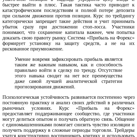
быстрее выйти в плюс. Такая тактика часто приводит к
катастрофическим последствиям и полной потере депозита
при сильном движении против позиции. Курс по трейдингу
категорически запрещает такие действия и учит принимать
убыток сразу при достижении стоп-лосса. Участники
понимают, что сохранение капитала важнее, чем попытка
доказать свою правоту рынку. Система «Прибыль на Форекс»
формирует установку на защиту средств, а не на их
рискованное приумножение.
Умение вовремя зафиксировать прибыль является
таким же важным навыком, как и способность
правильно войти в сделку по тренду. Отсутствие
этого навыка сводит на нет все преимущества
даже самой лучшей аналитической стратегии
прогнозирования движений.
Психологическая устойчивость развивается постепенно через
постоянную практику и анализ своих действий в различных
рыночных условиях. Курс «Прибыль на Форекс»
предоставляет поддерживающее сообщество, где участники
могут делиться опытом и получать обратную связь. Общение
с единомышленниками помогает снизить чувство изоляции и
получить поддержку в сложные периоды торговли. Трейдеры
учатся конструктивно воспринимать критику и использовать