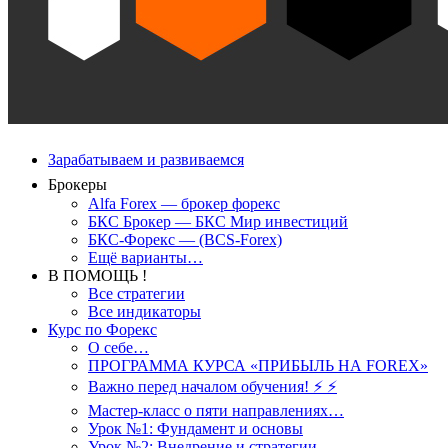
Зарабатываем и развиваемся
Брокеры
Alfa Forex — брокер форекс
БКС Брокер — БКС Мир инвестиций
БКС-Форекс — (BCS-Forex)
Ещё варианты…
В ПОМОЩЬ !
Все стратегии
Все индикаторы
Курс по Форекс
О себе…
ПРОГРАММА КУРСА «ПРИБЫЛЬ НА FOREX»
Важно перед началом обучения! ⚡ ⚡
Мастер-класс о пяти направлениях…
Урок №1: Фундамент и основы
Урок №2: Внедрение и стратегии