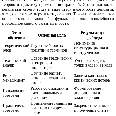
теорию и практику применения стратегий. Участники видят
результаты своего труда в виде стабильного роста депозита,
что укрепляет их веру в методологию. Такой положительный
опыт создает мощный фундамент для дальнейшего
профессионального развития и роста.
Этап
Результат для
Основная цель
обучения
трейдера
Понимание
Теоретический
Изучение базовых
структуры рынка и
блок
понятий и терминов
инструментов
Освоение графических
Технический
Умение находить
паттернов и
анализ
точки входа и выхода
индикаторов
Обучение расчету
Риск-
Защита капитала от
размеров позиций и
менеджмент
критических потерь
стопов
Работа со страхами и
Формирование
Психология
эмоциональными
дисциплины и
торговли
реакциями
хладнокровия
Применение знаний на
Практическая
Закрепление навыков
реальном или демо-
торговля
и получение опыта
счете