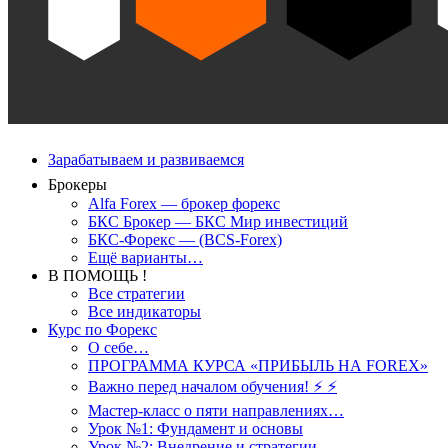
Зарабатываем и развиваемся
Брокеры
Alfa Forex — брокер форекс
БКС Брокер — БКС Мир инвестиций
БКС-Форекс — (BCS-Forex)
Ещё варианты…
В ПОМОЩЬ !
Все стратегии
Все индикаторы
Курс по Форекс
О себе…
ПРОГРАММА КУРСА «ПРИБЫЛЬ НА FOREX»
Важно перед началом обучения! ⚡ ⚡
Мастер-класс о пяти направлениях…
Урок №1: Фундамент и основы
Урок №2: Внедрение и стратегии