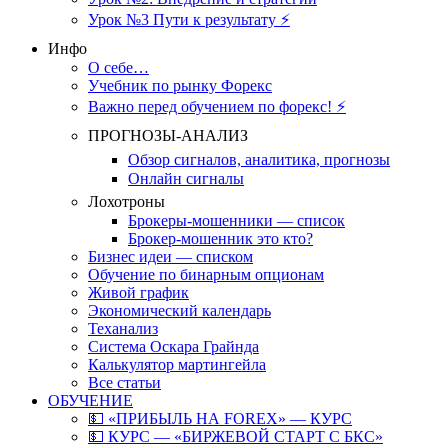
Урок №3 Пути к результату ⚡️
Инфо
О себе…
Учебник по рынку Форекс
Важно перед обучением по форекс! ⚡
ПРОГНОЗЫ-АНАЛИЗ
Обзор сигналов, аналитика, прогнозы
Онлайн сигналы
Лохотроны
Брокеры-мошенники — список
Брокер-мошенник это кто?
Бизнес идеи — списком
Обучение по бинарным опционам
Живой график
Экономический календарь
Теханализ
Система Оскара Грайнда
Калькулятор мартингейла
Все статьи
ОБУЧЕНИЕ
💵 «ПРИБЫЛЬ НА FOREX» — КУРС
💵 КУРС — «БИРЖЕВОЙ СТАРТ С БКС»