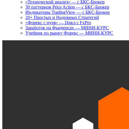
«Технический анализ» — с БКС-Брокер
30 паттернов Price Action — с БКС-Брокер
Индикаторы TradingView — с БКС-Брокер
20+ Простых и Надежных Стратегий
«Форекс с нуля» — Цикл с FxPro
Заработок на Фьючерсах — МИНИ-КУРС
Учебник по рынку Форекс — МИНИ-КУРС