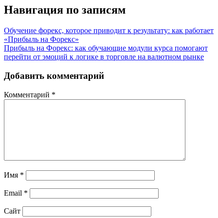
Навигация по записям
Обучение форекс, которое приводит к результату: как работает
«Прибыль на Форекс»
Прибыль на Форекс: как обучающие модули курса помогают
перейти от эмоций к логике в торговле на валютном рынке
Добавить комментарий
Комментарий
*
Имя
*
Email
*
Сайт