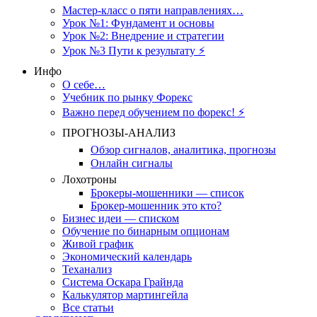
Мастер-класс о пяти направлениях…
Урок №1: Фундамент и основы
Урок №2: Внедрение и стратегии
Урок №3 Пути к результату ⚡️
Инфо
О себе…
Учебник по рынку Форекс
Важно перед обучением по форекс! ⚡
ПРОГНОЗЫ-АНАЛИЗ
Обзор сигналов, аналитика, прогнозы
Онлайн сигналы
Лохотроны
Брокеры-мошенники — список
Брокер-мошенник это кто?
Бизнес идеи — списком
Обучение по бинарным опционам
Живой график
Экономический календарь
Теханализ
Система Оскара Грайнда
Калькулятор мартингейла
Все статьи