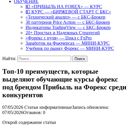
ОБУЧЕНИЕ
💵 «ПРИБЫЛЬ НА FOREX» — КУРС
💵 КУРС — «БИРЖЕВОЙ СТАРТ С БКС»
«Технический анализ» — с БКС-Брокер
30 паттернов Price Action — с БКС-Брокер
Индикаторы TradingView — с БКС-Брокер
20+ Простых и Надежных Стратегий
«Форекс с нуля» — Цикл с FxPro
Заработок на Фьючерсах — МИНИ-КУРС
Учебник по рынку Форекс — МИНИ-КУРС
Найти:
Топ-10 преимуществ, которые
выделяют обучающие курсы форекс
под брендом Прибыль на Форекс среди
конкурентов
07/05/2026
Статьи информативные
Запись обновлена:
07/05/2026
Отзывов: 0
Открой содержание статьи