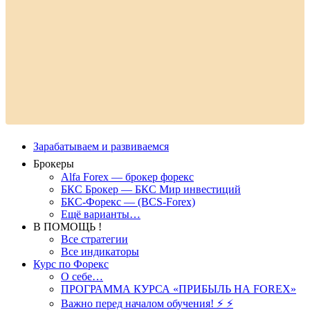
Зарабатываем и развиваемся
Брокеры
Alfa Forex — брокер форекс
БКС Брокер — БКС Мир инвестиций
БКС-Форекс — (BCS-Forex)
Ещё варианты…
В ПОМОЩЬ !
Все стратегии
Все индикаторы
Курс по Форекс
О себе…
ПРОГРАММА КУРСА «ПРИБЫЛЬ НА FOREX»
Важно перед началом обучения! ⚡ ⚡