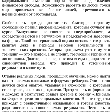
кардинального изменения образа жизни и достижения
финансовой свободы. Возможность работать из любой точки
мира привлекает все больше людей, стремящихся к
независимости от работодателя.
Стабильность дохода достигается благодаря строгому
соблюдению правил риск-менеджмента, которым обучают на
курсе. Выпускники не гонятся за сверхприбылями, а
сосредотачиваются на регулярном и предсказуемом заработке
на форекс. Такой консервативный подход позволяет сохранять
капитал даже в периоды высокой волатильности и
экономических кризисов. Авторы программы учат тому, что
трейдинг — это марафон, а не спринт, требующий терпения и
дисциплины. Долгосрочная перспектива всегда приоритетнее
сиюминутной выгоды, что приводит к устойчивым
результатам в конце пути.
Отзывы реальных людей, прошедших обучение, можно найти
на независимых площадках и форумах трейдеров. Они честно
делятся своим опытом, указывая на сложности, с которыми
столкнулись, и как их преодолели. Прозрачность информации
о доходах и результатах создает доверие к бренду «Прибыль
на Форекс» среди потенциальных клиентов. Новые студенты
приходят с реалистичными ожиданиями и готовы работать
ради достижения сопоставимых результатов. Честность и