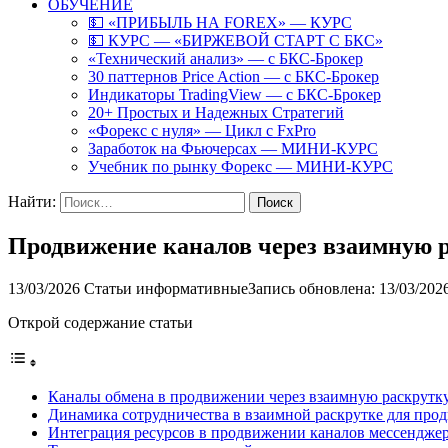
ОБУЧЕНИЕ
💵 «ПРИБЫЛЬ НА FOREX» — КУРС
💵 КУРС — «БИРЖЕВОЙ СТАРТ С БКС»
«Технический анализ» — с БКС-Брокер
30 паттернов Price Action — с БКС-Брокер
Индикаторы TradingView — с БКС-Брокер
20+ Простых и Надежных Стратегий
«Форекс с нуля» — Цикл с FxPro
Заработок на Фьючерсах — МИНИ-КУРС
Учебник по рынку Форекс — МИНИ-КУРС
Найти:
Продвижение каналов через взаимную 
13/03/2026
Статьи информативные
Запись обновлена: 13/03/202
Открой содержание статьи
Каналы обмена в продвижении через взаимную раскрут
Динамика сотрудничества в взаимной раскрутке для пр
Интеграция ресурсов в продвижении каналов мессендже