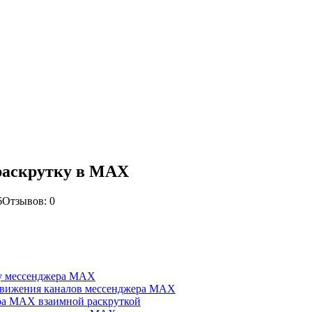
раскрутку в MAX
6
Отзывов: 0
ку мессенджера MAX
одвижения каналов мессенджера MAX
ра MAX взаимной раскруткой