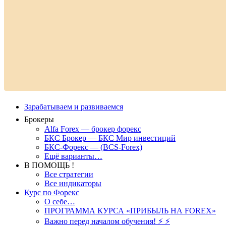
Зарабатываем и развиваемся
Брокеры
Alfa Forex — брокер форекс
БКС Брокер — БКС Мир инвестиций
БКС-Форекс — (BCS-Forex)
Ещё варианты…
В ПОМОЩЬ !
Все стратегии
Все индикаторы
Курс по Форекс
О себе…
ПРОГРАММА КУРСА «ПРИБЫЛЬ НА FOREX»
Важно перед началом обучения! ⚡ ⚡