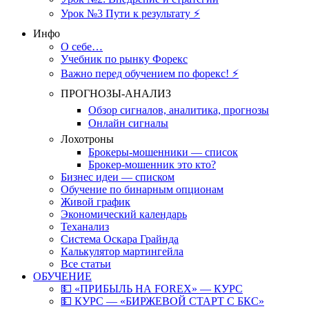
Урок №3 Пути к результату ⚡️
Инфо
О себе…
Учебник по рынку Форекс
Важно перед обучением по форекс! ⚡
ПРОГНОЗЫ-АНАЛИЗ
Обзор сигналов, аналитика, прогнозы
Онлайн сигналы
Лохотроны
Брокеры-мошенники — список
Брокер-мошенник это кто?
Бизнес идеи — списком
Обучение по бинарным опционам
Живой график
Экономический календарь
Теханализ
Система Оскара Грайнда
Калькулятор мартингейла
Все статьи
ОБУЧЕНИЕ
💵 «ПРИБЫЛЬ НА FOREX» — КУРС
💵 КУРС — «БИРЖЕВОЙ СТАРТ С БКС»