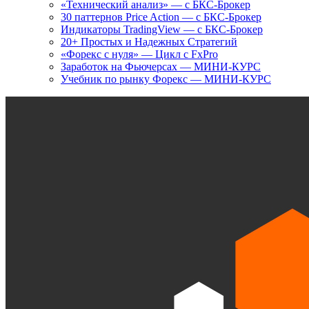
«Технический анализ» — с БКС-Брокер
30 паттернов Price Action — с БКС-Брокер
Индикаторы TradingView — с БКС-Брокер
20+ Простых и Надежных Стратегий
«Форекс с нуля» — Цикл с FxPro
Заработок на Фьючерсах — МИНИ-КУРС
Учебник по рынку Форекс — МИНИ-КУРС