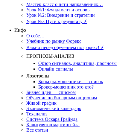
Мастер-класс о пяти направлениях…
Урок №1: Фундамент и основы
Урок №2: Внедрение и стратегии
Урок №3 Пути к результату ⚡️
Инфо
О себе…
Учебник по рынку Форекс
Важно перед обучением по форекс! ⚡
ПРОГНОЗЫ-АНАЛИЗ
Обзор сигналов, аналитика, прогнозы
Онлайн сигналы
Лохотроны
Брокеры-мошенники — список
Брокер-мошенник это кто?
Бизнес идеи — списком
Обучение по бинарным опционам
Живой график
Экономический календарь
Теханализ
Система Оскара Грайнда
Калькулятор мартингейла
Все статьи