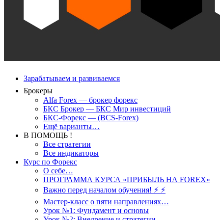
Зарабатываем и развиваемся
Брокеры
Alfa Forex — брокер форекс
БКС Брокер — БКС Мир инвестиций
БКС-Форекс — (BCS-Forex)
Ещё варианты…
В ПОМОЩЬ !
Все стратегии
Все индикаторы
Курс по Форекс
О себе…
ПРОГРАММА КУРСА «ПРИБЫЛЬ НА FOREX»
Важно перед началом обучения! ⚡ ⚡
Мастер-класс о пяти направлениях…
Урок №1: Фундамент и основы
Урок №2: Внедрение и стратегии