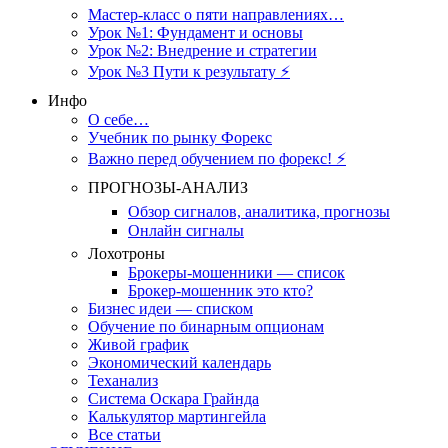
Мастер-класс о пяти направлениях…
Урок №1: Фундамент и основы
Урок №2: Внедрение и стратегии
Урок №3 Пути к результату ⚡️
Инфо
О себе…
Учебник по рынку Форекс
Важно перед обучением по форекс! ⚡
ПРОГНОЗЫ-АНАЛИЗ
Обзор сигналов, аналитика, прогнозы
Онлайн сигналы
Лохотроны
Брокеры-мошенники — список
Брокер-мошенник это кто?
Бизнес идеи — списком
Обучение по бинарным опционам
Живой график
Экономический календарь
Теханализ
Система Оскара Грайнда
Калькулятор мартингейла
Все статьи