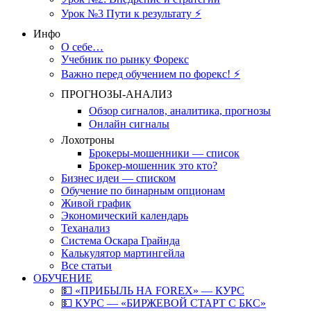
Урок №3 Пути к результату ⚡️
Инфо
О себе…
Учебник по рынку Форекс
Важно перед обучением по форекс! ⚡
ПРОГНОЗЫ-АНАЛИЗ
Обзор сигналов, аналитика, прогнозы
Онлайн сигналы
Лохотроны
Брокеры-мошенники — список
Брокер-мошенник это кто?
Бизнес идеи — списком
Обучение по бинарным опционам
Живой график
Экономический календарь
Теханализ
Система Оскара Грайнда
Калькулятор мартингейла
Все статьи
ОБУЧЕНИЕ
💵 «ПРИБЫЛЬ НА FOREX» — КУРС
💵 КУРС — «БИРЖЕВОЙ СТАРТ С БКС»