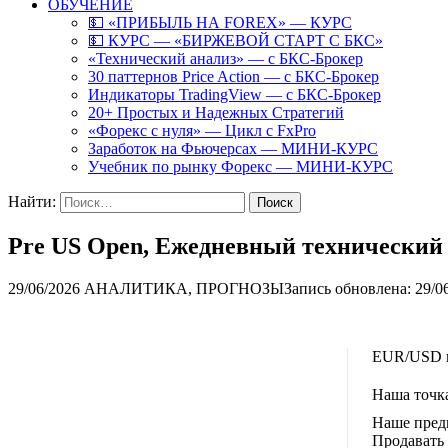
ОБУЧЕНИЕ
💵 «ПРИБЫЛЬ НА FOREX» — КУРС
💵 КУРС — «БИРЖЕВОЙ СТАРТ С БКС»
«Технический анализ» — с БКС-Брокер
30 паттернов Price Action — с БКС-Брокер
Индикаторы TradingView — с БКС-Брокер
20+ Простых и Надежных Стратегий
«Форекс с нуля» — Цикл с FxPro
Заработок на Фьючерсах — МИНИ-КУРС
Учебник по рынку Форекс — МИНИ-КУРС
Найти:
Pre US Open, Ежедневный технический а
29/06/2026
АНАЛИТИКА, ПРОГНОЗЫ
Запись обновлена: 29/0
EUR/USD в
Наша точка
Наше пред
Продавать 