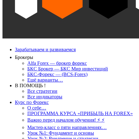
Зарабатываем и развиваемся
Брокеры
Alfa Forex — брокер форекс
БКС Брокер — БКС Мир инвестиций
БКС-Форекс — (BCS-Forex)
Ещё варианты…
В ПОМОЩЬ !
Все стратегии
Все индикаторы
Курс по Форекс
О себе…
ПРОГРАММА КУРСА «ПРИБЫЛЬ НА FOREX»
Важно перед началом обучения! ⚡ ⚡
Мастер-класс о пяти направлениях…
Урок №1: Фундамент и основы
Урок №2: Внедрение и стратегии