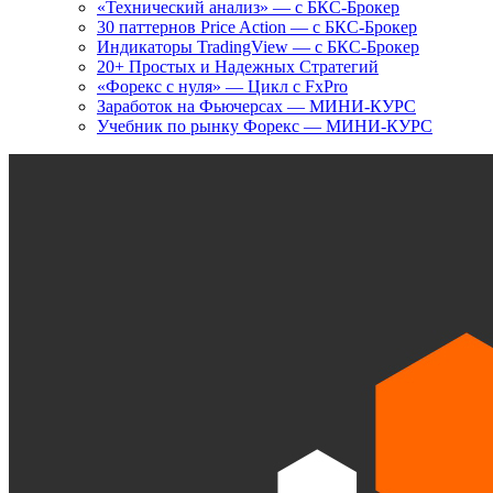
«Технический анализ» — с БКС-Брокер
30 паттернов Price Action — с БКС-Брокер
Индикаторы TradingView — с БКС-Брокер
20+ Простых и Надежных Стратегий
«Форекс с нуля» — Цикл с FxPro
Заработок на Фьючерсах — МИНИ-КУРС
Учебник по рынку Форекс — МИНИ-КУРС