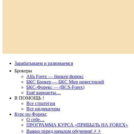
Зарабатываем и развиваемся
Брокеры
Alfa Forex — брокер форекс
БКС Брокер — БКС Мир инвестиций
БКС-Форекс — (BCS-Forex)
Ещё варианты…
В ПОМОЩЬ !
Все стратегии
Все индикаторы
Курс по Форекс
О себе…
ПРОГРАММА КУРСА «ПРИБЫЛЬ НА FOREX»
Важно перед началом обучения! ⚡ ⚡