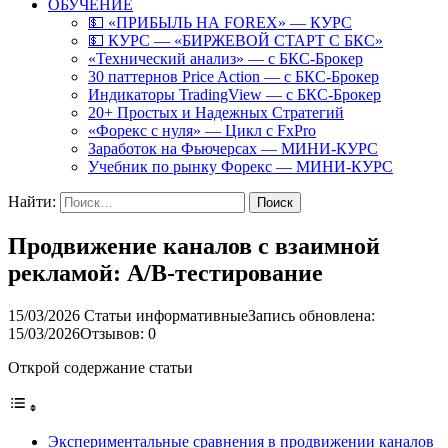
ОБУЧЕНИЕ
💵 «ПРИБЫЛЬ НА FOREX» — КУРС
💵 КУРС — «БИРЖЕВОЙ СТАРТ С БКС»
«Технический анализ» — с БКС-Брокер
30 паттернов Price Action — с БКС-Брокер
Индикаторы TradingView — с БКС-Брокер
20+ Простых и Надежных Стратегий
«Форекс с нуля» — Цикл с FxPro
Заработок на Фьючерсах — МИНИ-КУРС
Учебник по рынку Форекс — МИНИ-КУРС
Найти:
Продвижение каналов с взаимной
рекламой: A/B-тестирование
15/03/2026
Статьи информативные
Запись обновлена:
15/03/2026
Отзывов: 0
Открой содержание статьи
Экспериментальные сравнения в продвижении каналов