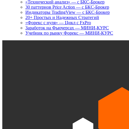
«Технический анализ» — с БКС-Брокер
30 паттернов Price Action — с БКС-Брокер
Индикаторы TradingView — с БКС-Брокер
20+ Простых и Надежных Стратегий
«Форекс с нуля» — Цикл с FxPro
Заработок на Фьючерсах — МИНИ-КУРС
Учебник по рынку Форекс — МИНИ-КУРС