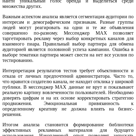
найти уникальный голос бренда и выделиться среди
множества других.
Важным аспектом анализа является сегментация аудитории по
интересам и демографическим признакам. Разные группы
людей могут реагировать на одни и те же объявления
совершенно по-разному. Мессенджер MAX позволяет
таргетировать рекламу через выбор конкретных каналов для
взаимного пиара. Правильный выбор партнера для обмена
аудиторией является половиной успеха кампании. Ошибка в
выборе тематики партнера может свести на нет все усилия по
тестированию.
Интерпретация результатов тестов требует объективности и
отказа от личных предпочтений администратора. Часто то,
что нравится создателю канала, не находит отклика у широкой
публики. В мессенджер MAX данные не врут и показывают
реальную картину вовлеченности пользователей. Необходимо
доверять цифрам и на их основе корректировать стратегию
продвижения. Эмоциональная привязанность к
определенному креативу не должна влиять на бизнес-
решения.
Итогом анализа становится формирование библиотеки
эффективных рекламных материалов для будущего
использования. Накопленный опыт позволяет запускать