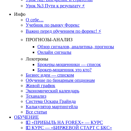
Урок №3 Пути к результату ⚡️
Инфо
О себе…
Учебник по рынку Форекс
Важно перед обучением по форекс! ⚡
ПРОГНОЗЫ-АНАЛИЗ
Обзор сигналов, аналитика, прогнозы
Онлайн сигналы
Лохотроны
Брокеры-мошенники — список
Брокер-мошенник это кто?
Бизнес идеи — списком
Обучение по бинарным опционам
Живой график
Экономический календарь
Теханализ
Система Оскара Грайнда
Калькулятор мартингейла
Все статьи
ОБУЧЕНИЕ
💵 «ПРИБЫЛЬ НА FOREX» — КУРС
💵 КУРС — «БИРЖЕВОЙ СТАРТ С БКС»