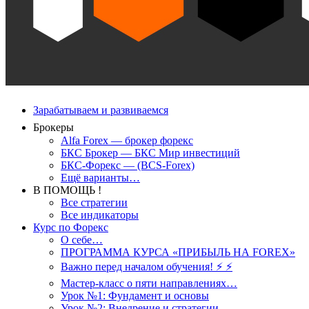
Зарабатываем и развиваемся
Брокеры
Alfa Forex — брокер форекс
БКС Брокер — БКС Мир инвестиций
БКС-Форекс — (BCS-Forex)
Ещё варианты…
В ПОМОЩЬ !
Все стратегии
Все индикаторы
Курс по Форекс
О себе…
ПРОГРАММА КУРСА «ПРИБЫЛЬ НА FOREX»
Важно перед началом обучения! ⚡ ⚡
Мастер-класс о пяти направлениях…
Урок №1: Фундамент и основы
Урок №2: Внедрение и стратегии