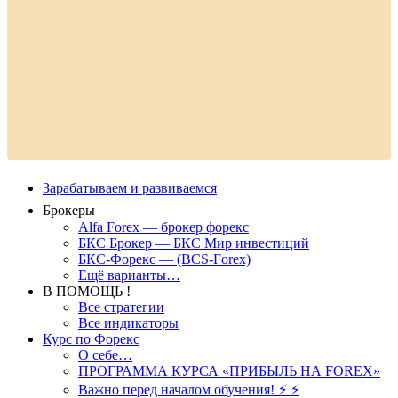
Зарабатываем и развиваемся
Брокеры
Alfa Forex — брокер форекс
БКС Брокер — БКС Мир инвестиций
БКС-Форекс — (BCS-Forex)
Ещё варианты…
В ПОМОЩЬ !
Все стратегии
Все индикаторы
Курс по Форекс
О себе…
ПРОГРАММА КУРСА «ПРИБЫЛЬ НА FOREX»
Важно перед началом обучения! ⚡ ⚡