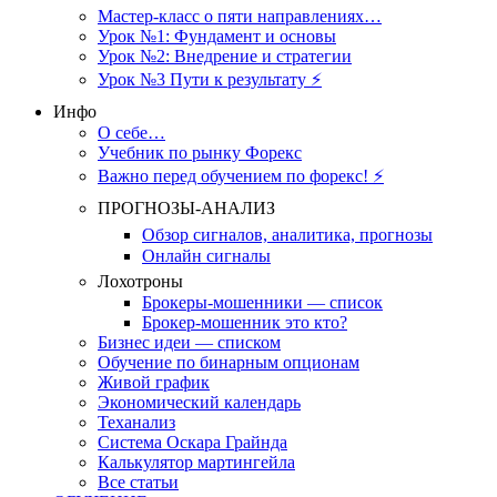
Мастер-класс о пяти направлениях…
Урок №1: Фундамент и основы
Урок №2: Внедрение и стратегии
Урок №3 Пути к результату ⚡️
Инфо
О себе…
Учебник по рынку Форекс
Важно перед обучением по форекс! ⚡
ПРОГНОЗЫ-АНАЛИЗ
Обзор сигналов, аналитика, прогнозы
Онлайн сигналы
Лохотроны
Брокеры-мошенники — список
Брокер-мошенник это кто?
Бизнес идеи — списком
Обучение по бинарным опционам
Живой график
Экономический календарь
Теханализ
Система Оскара Грайнда
Калькулятор мартингейла
Все статьи