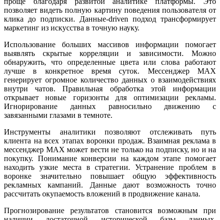
проще благодаря развитой аналитике платформы. Это
позволяет видеть полную картину поведения пользователя от
клика до подписки. Данные-driven подход трансформирует
маркетинг из искусства в точную науку.
Использование больших массивов информации помогает
выявлять скрытые корреляции и зависимости. Можно
обнаружить, что определенные цвета или слова работают
лучше в конкретное время суток. Мессенджер MAX
генерирует огромное количество данных о взаимодействиях
внутри чатов. Правильная обработка этой информации
открывает новые горизонты для оптимизации рекламы.
Игнорирование данных равносильно движению с
завязанными глазами в темноте.
Инструменты аналитики позволяют отслеживать путь
клиента на всех этапах воронки продаж. Взаимная реклама в
мессенджер MAX может вести не только на подписку, но и на
покупку. Понимание конверсии на каждом этапе помогает
находить узкие места в стратегии. Устранение проблем в
воронке значительно повышает общую эффективность
рекламных кампаний. Данные дают возможность точно
рассчитать окупаемость вложений в продвижение канала.
Прогнозирование результатов становится возможным при
наличии достаточной исторической базы данных.