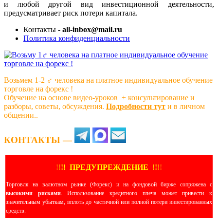
и любой другой вид инвестиционной деятельности,
предусматривает риск потери капитала.
Контакты -
all-inbox@mail.ru
Политика конфиденциальности
Возьмем 1-2 ‍♂️ человека на платное индивидуальное обучение
торговле на форекс !
Обучение на основе видео-уроков ️ + консультирование и
разборы, советы, обсуждения.
Подробности тут
и в личном
общении..
КОНТАКТЫ —
!
!
!
!
ПРЕДУПРЕЖДЕНИЕ
!!
!
!
Торговля на валютном рынке (Форекс) и на фондовой бирже сопряжена с
высокими рисками
. Использование кредитного плеча может привести к
значительным убыткам, вплоть до частичной или полной потери инвестированных
средств.