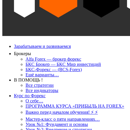
Зарабатываем и развиваемся
Брокеры
Alfa Forex — брокер форекс
БКС Брокер — БКС Мир инвестиций
БКС-Форекс — (BCS-Forex)
Ещё варианты…
В ПОМОЩЬ !
Все стратегии
Все индикаторы
Курс по Форекс
О себе…
ПРОГРАММА КУРСА «ПРИБЫЛЬ НА FOREX»
Важно перед началом обучения! ⚡ ⚡
Мастер-класс о пяти направлениях…
Урок №1: Фундамент и основы
Урок №2: Внедрение и стратегии