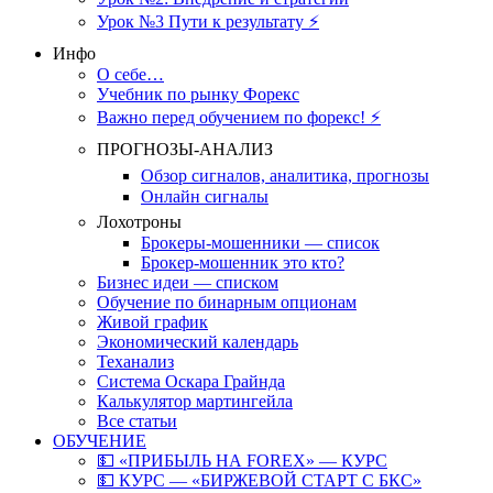
Урок №3 Пути к результату ⚡️
Инфо
О себе…
Учебник по рынку Форекс
Важно перед обучением по форекс! ⚡
ПРОГНОЗЫ-АНАЛИЗ
Обзор сигналов, аналитика, прогнозы
Онлайн сигналы
Лохотроны
Брокеры-мошенники — список
Брокер-мошенник это кто?
Бизнес идеи — списком
Обучение по бинарным опционам
Живой график
Экономический календарь
Теханализ
Система Оскара Грайнда
Калькулятор мартингейла
Все статьи
ОБУЧЕНИЕ
💵 «ПРИБЫЛЬ НА FOREX» — КУРС
💵 КУРС — «БИРЖЕВОЙ СТАРТ С БКС»