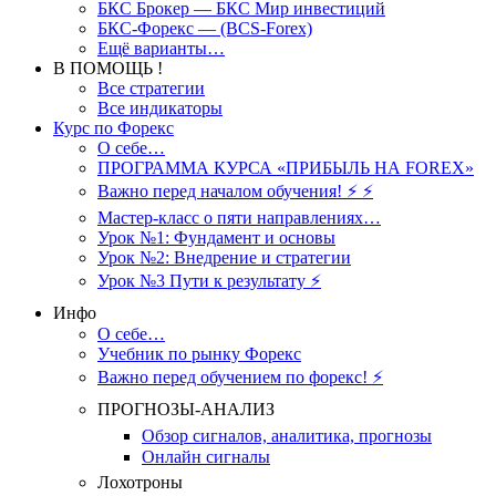
БКС Брокер — БКС Мир инвестиций
БКС-Форекс — (BCS-Forex)
Ещё варианты…
В ПОМОЩЬ !
Все стратегии
Все индикаторы
Курс по Форекс
О себе…
ПРОГРАММА КУРСА «ПРИБЫЛЬ НА FOREX»
Важно перед началом обучения! ⚡ ⚡
Мастер-класс о пяти направлениях…
Урок №1: Фундамент и основы
Урок №2: Внедрение и стратегии
Урок №3 Пути к результату ⚡️
Инфо
О себе…
Учебник по рынку Форекс
Важно перед обучением по форекс! ⚡
ПРОГНОЗЫ-АНАЛИЗ
Обзор сигналов, аналитика, прогнозы
Онлайн сигналы
Лохотроны