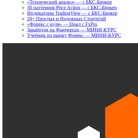
«Технический анализ» — с БКС-Брокер
30 паттернов Price Action — с БКС-Брокер
Индикаторы TradingView — с БКС-Брокер
20+ Простых и Надежных Стратегий
«Форекс с нуля» — Цикл с FxPro
Заработок на Фьючерсах — МИНИ-КУРС
Учебник по рынку Форекс — МИНИ-КУРС