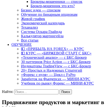
Брокеры-мошенники — список
Брокер-мошенник это кто?
Бизнес идеи — списком
Обучение по бинарным опционам
Живой график
Экономический календарь
Теханализ
Система Оскара Грайнда
Калькулятор мартингейла
Все статьи
ОБУЧЕНИЕ
💵 «ПРИБЫЛЬ НА FOREX» — КУРС
💵 КУРС — «БИРЖЕВОЙ СТАРТ С БКС»
«Технический анализ» — с БКС-Брокер
30 паттернов Price Action — с БКС-Брокер
Индикаторы TradingView — с БКС-Брокер
20+ Простых и Надежных Стратегий
«Форекс с нуля» — Цикл с FxPro
Заработок на Фьючерсах — МИНИ-КУРС
Учебник по рынку Форекс — МИНИ-КУРС
Найти:
Продвижение продуктов и маркетинг в