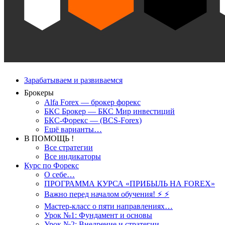
Зарабатываем и развиваемся
Брокеры
Alfa Forex — брокер форекс
БКС Брокер — БКС Мир инвестиций
БКС-Форекс — (BCS-Forex)
Ещё варианты…
В ПОМОЩЬ !
Все стратегии
Все индикаторы
Курс по Форекс
О себе…
ПРОГРАММА КУРСА «ПРИБЫЛЬ НА FOREX»
Важно перед началом обучения! ⚡ ⚡
Мастер-класс о пяти направлениях…
Урок №1: Фундамент и основы
Урок №2: Внедрение и стратегии