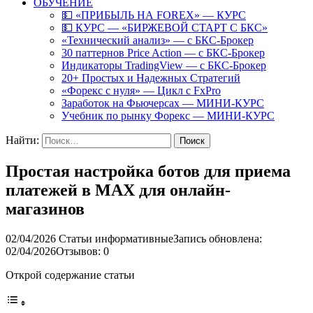
ОБУЧЕНИЕ
💵 «ПРИБЫЛЬ НА FOREX» — КУРС
💵 КУРС — «БИРЖЕВОЙ СТАРТ С БКС»
«Технический анализ» — с БКС-Брокер
30 паттернов Price Action — с БКС-Брокер
Индикаторы TradingView — с БКС-Брокер
20+ Простых и Надежных Стратегий
«Форекс с нуля» — Цикл с FxPro
Заработок на Фьючерсах — МИНИ-КУРС
Учебник по рынку Форекс — МИНИ-КУРС
Найти:
Простая настройка ботов для приема
платежей в MAX для онлайн-
магазинов
02/04/2026
Статьи информативные
Запись обновлена:
02/04/2026
Отзывов: 0
Открой содержание статьи