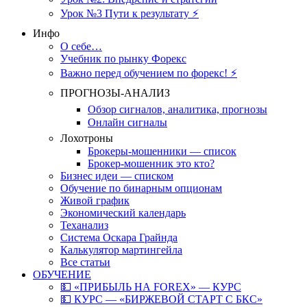
Урок №3 Пути к результату ⚡️
Инфо
О себе…
Учебник по рынку Форекс
Важно перед обучением по форекс! ⚡
ПРОГНОЗЫ-АНАЛИЗ
Обзор сигналов, аналитика, прогнозы
Онлайн сигналы
Лохотроны
Брокеры-мошенники — список
Брокер-мошенник это кто?
Бизнес идеи — списком
Обучение по бинарным опционам
Живой график
Экономический календарь
Теханализ
Система Оскара Грайнда
Калькулятор мартингейла
Все статьи
ОБУЧЕНИЕ
💵 «ПРИБЫЛЬ НА FOREX» — КУРС
💵 КУРС — «БИРЖЕВОЙ СТАРТ С БКС»