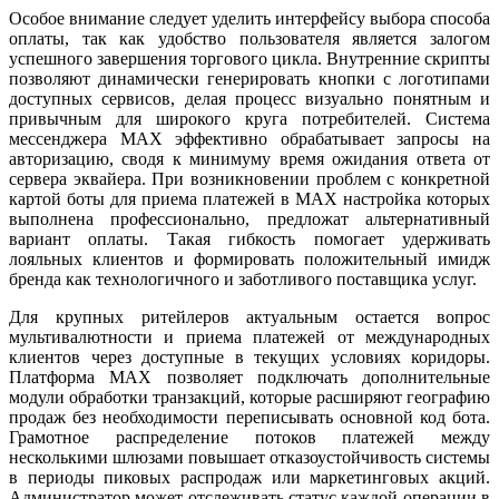
Особое внимание следует уделить интерфейсу выбора способа
оплаты, так как удобство пользователя является залогом
успешного завершения торгового цикла. Внутренние скрипты
позволяют динамически генерировать кнопки с логотипами
доступных сервисов, делая процесс визуально понятным и
привычным для широкого круга потребителей. Система
мессенджера MAX эффективно обрабатывает запросы на
авторизацию, сводя к минимуму время ожидания ответа от
сервера эквайера. При возникновении проблем с конкретной
картой боты для приема платежей в MAX настройка которых
выполнена профессионально, предложат альтернативный
вариант оплаты. Такая гибкость помогает удерживать
лояльных клиентов и формировать положительный имидж
бренда как технологичного и заботливого поставщика услуг.
Для крупных ритейлеров актуальным остается вопрос
мультивалютности и приема платежей от международных
клиентов через доступные в текущих условиях коридоры.
Платформа MAX позволяет подключать дополнительные
модули обработки транзакций, которые расширяют географию
продаж без необходимости переписывать основной код бота.
Грамотное распределение потоков платежей между
несколькими шлюзами повышает отказоустойчивость системы
в периоды пиковых распродаж или маркетинговых акций.
Администратор может отслеживать статус каждой операции в