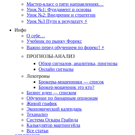
Мастер-класс о пяти направлениях…
Урок №1: Фундамент и основы
Урок №2: Внедрение и стратегии
Урок №3 Пути к результату ⚡️
Инфо
О себе…
Учебник по рынку Форекс
Важно перед обучением по форекс! ⚡
ПРОГНОЗЫ-АНАЛИЗ
Обзор сигналов, аналитика, прогнозы
Онлайн сигналы
Лохотроны
Брокеры-мошенники — список
Брокер-мошенник это кто?
Бизнес идеи — списком
Обучение по бинарным опционам
Живой график
Экономический календарь
Теханализ
Система Оскара Грайнда
Калькулятор мартингейла
Все статьи