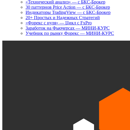
«Технический анализ» — с БКС-Брокер
30 паттернов Price Action — с БКС-Брокер
Индикаторы TradingView — с БКС-Брокер
20+ Простых и Надежных Стратегий
«Форекс с нуля» — Цикл с FxPro
Заработок на Фьючерсах — МИНИ-КУРС
Учебник по рынку Форекс — МИНИ-КУРС