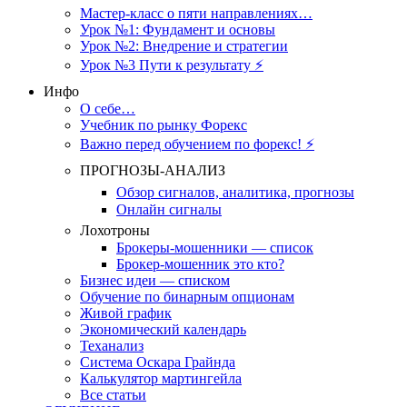
Мастер-класс о пяти направлениях…
Урок №1: Фундамент и основы
Урок №2: Внедрение и стратегии
Урок №3 Пути к результату ⚡️
Инфо
О себе…
Учебник по рынку Форекс
Важно перед обучением по форекс! ⚡
ПРОГНОЗЫ-АНАЛИЗ
Обзор сигналов, аналитика, прогнозы
Онлайн сигналы
Лохотроны
Брокеры-мошенники — список
Брокер-мошенник это кто?
Бизнес идеи — списком
Обучение по бинарным опционам
Живой график
Экономический календарь
Теханализ
Система Оскара Грайнда
Калькулятор мартингейла
Все статьи