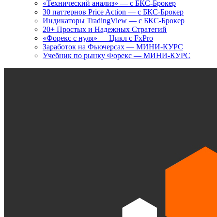
«Технический анализ» — с БКС-Брокер
30 паттернов Price Action — с БКС-Брокер
Индикаторы TradingView — с БКС-Брокер
20+ Простых и Надежных Стратегий
«Форекс с нуля» — Цикл с FxPro
Заработок на Фьючерсах — МИНИ-КУРС
Учебник по рынку Форекс — МИНИ-КУРС