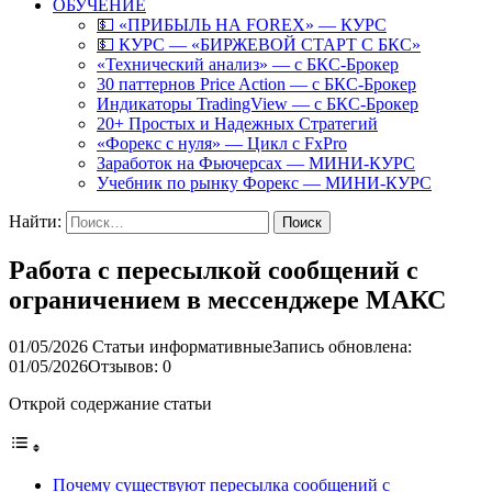
ОБУЧЕНИЕ
💵 «ПРИБЫЛЬ НА FOREX» — КУРС
💵 КУРС — «БИРЖЕВОЙ СТАРТ С БКС»
«Технический анализ» — с БКС-Брокер
30 паттернов Price Action — с БКС-Брокер
Индикаторы TradingView — с БКС-Брокер
20+ Простых и Надежных Стратегий
«Форекс с нуля» — Цикл с FxPro
Заработок на Фьючерсах — МИНИ-КУРС
Учебник по рынку Форекс — МИНИ-КУРС
Найти:
Работа с пересылкой сообщений с
ограничением в мессенджере МАКС
01/05/2026
Статьи информативные
Запись обновлена:
01/05/2026
Отзывов: 0
Открой содержание статьи
Почему существуют пересылка сообщений с