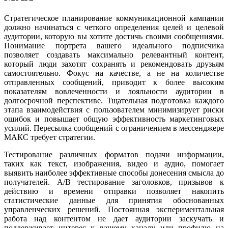
Стратегическое планирование коммуникационной кампании
должно начинаться с четкого определения целей и целевой
аудитории, которую вы хотите достичь своими сообщениями.
Понимание портрета вашего идеального подписчика
позволяет создавать максимально релевантный контент,
который люди захотят сохранять и рекомендовать друзьям
самостоятельно. Фокус на качестве, а не на количестве
отправленных сообщений, приводит к более высоким
показателям вовлеченности и лояльности аудитории в
долгосрочной перспективе. Тщательная подготовка каждого
этапа взаимодействия с пользователем минимизирует риски
ошибок и повышает общую эффективность маркетинговых
усилий. Пересылка сообщений с ограничением в мессенджере
МАКС требует стратегии.
Тестирование различных форматов подачи информации,
таких как текст, изображения, видео и аудио, помогает
выявить наиболее эффективные способы донесения смысла до
получателей. A/B тестирование заголовков, призывов к
действию и времени отправки позволяет накопить
статистические данные для принятия обоснованных
управленческих решений. Постоянная экспериментальная
работа над контентом не дает аудитории заскучать и
поддерживает интерес к вашему каналу или профилю на