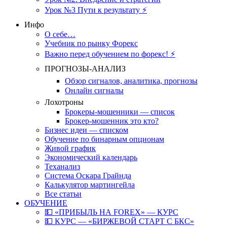
Урок №3 Пути к результату ⚡️
Инфо
О себе…
Учебник по рынку Форекс
Важно перед обучением по форекс! ⚡
ПРОГНОЗЫ-АНАЛИЗ
Обзор сигналов, аналитика, прогнозы
Онлайн сигналы
Лохотроны
Брокеры-мошенники — список
Брокер-мошенник это кто?
Бизнес идеи — списком
Обучение по бинарным опционам
Живой график
Экономический календарь
Теханализ
Система Оскара Грайнда
Калькулятор мартингейла
Все статьи
ОБУЧЕНИЕ
💵 «ПРИБЫЛЬ НА FOREX» — КУРС
💵 КУРС — «БИРЖЕВОЙ СТАРТ С БКС»