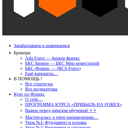
Зарабатываем и развиваемся
Брокеры
Alfa Forex — брокер форекс
БКС Брокер — БКС Мир инвестиций
БКС-Форекс — (BCS-Forex)
Ещё варианты…
В ПОМОЩЬ !
Все стратегии
Все индикаторы
Курс по Форекс
О себе…
ПРОГРАММА КУРСА «ПРИБЫЛЬ НА FOREX»
Важно перед началом обучения! ⚡ ⚡
Мастер-класс о пяти направлениях…
Урок №1: Фундамент и основы
Урок №2: Внедрение и стратегии