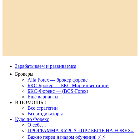
Зарабатываем и развиваемся
Брокеры
Alfa Forex — брокер форекс
БКС Брокер — БКС Мир инвестиций
БКС-Форекс — (BCS-Forex)
Ещё варианты…
В ПОМОЩЬ !
Все стратегии
Все индикаторы
Курс по Форекс
О себе…
ПРОГРАММА КУРСА «ПРИБЫЛЬ НА FOREX»
Важно перед началом обучения! ⚡ ⚡