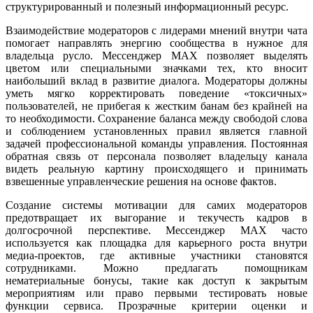
структурированный и полезный информационный ресурс.
Взаимодействие модераторов с лидерами мнений внутри чата
помогает направлять энергию сообщества в нужное для
владельца русло. Мессенджер MAX позволяет выделять
цветом или специальными значками тех, кто вносит
наибольший вклад в развитие диалога. Модераторы должны
уметь мягко корректировать поведение «токсичных»
пользователей, не прибегая к жестким банам без крайней на
то необходимости. Сохранение баланса между свободой слова
и соблюдением установленных правил является главной
задачей профессиональной команды управления. Постоянная
обратная связь от персонала позволяет владельцу канала
видеть реальную картину происходящего и принимать
взвешенные управленческие решения на основе фактов.
Создание системы мотивации для самих модераторов
предотвращает их выгорание и текучесть кадров в
долгосрочной перспективе. Мессенджер MAX часто
используется как площадка для карьерного роста внутри
медиа-проектов, где активные участники становятся
сотрудниками. Можно предлагать помощникам
нематериальные бонусы, такие как доступ к закрытым
мероприятиям или право первыми тестировать новые
функции сервиса. Прозрачные критерии оценки и