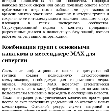
истории накопленных знаний сообщества. Подборки
наиболее жарких споров или самых полезных советов могут
публиковаться отдельными дайджестами для экономии
времени занятых участников. Уважение к истории группы и
сохранение ее интеллектуального наследия повышает статус
площадки в глазах экспертного сообщества.
Структурированный подход к контенту превращает
разрозненные диалоги в полноценную базу знаний, которая
работает на репутацию автора годами.
Комбинация групп с основными
каналами в мессенджере MAX для
синергии
Связывание информационного канала с дискуссионной
группой создает полноценную двухстороннюю
коммуникацию, необходимую для современного медиа-
бизнеса. Мессенджер MAX позволяет автоматически
прикреплять чат к каждой публикации, давая возможность
пользователям мгновенно переходить к обсуждению новости.
Такая интеграция резко увеличивает количество просмотров
постов за счет постоянных уведомлений об ответах и новых
комментариях. Основной ресурс служит витриной и
источником официальной информации, в то время как чат