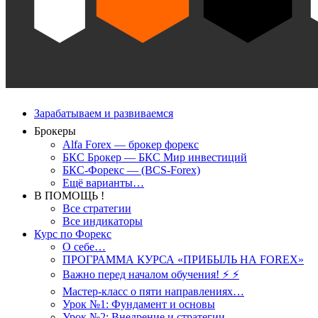
Зарабатываем и развиваемся
Брокеры
Alfa Forex — брокер форекс
БКС Брокер — БКС Мир инвестиций
БКС-Форекс — (BCS-Forex)
Ещё варианты…
В ПОМОЩЬ !
Все стратегии
Все индикаторы
Курс по Форекс
О себе…
ПРОГРАММА КУРСА «ПРИБЫЛЬ НА FOREX»
Важно перед началом обучения! ⚡ ⚡
Мастер-класс о пяти направлениях…
Урок №1: Фундамент и основы
Урок №2: Внедрение и стратегии