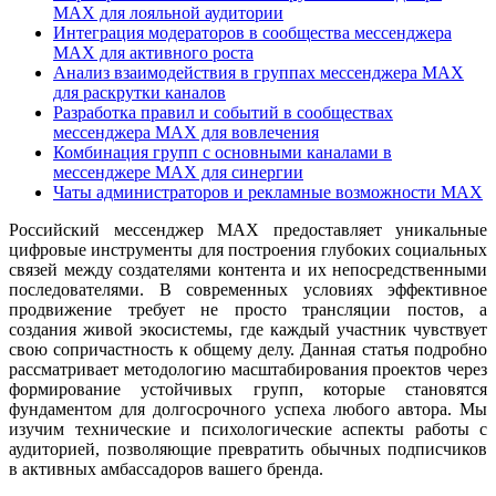
MAX для лояльной аудитории
Интеграция модераторов в сообщества мессенджера
MAX для активного роста
Анализ взаимодействия в группах мессенджера MAX
для раскрутки каналов
Разработка правил и событий в сообществах
мессенджера MAX для вовлечения
Комбинация групп с основными каналами в
мессенджере MAX для синергии
Чаты администраторов и рекламные возможности MAX
Российский мессенджер MAX предоставляет уникальные
цифровые инструменты для построения глубоких социальных
связей между создателями контента и их непосредственными
последователями. В современных условиях эффективное
продвижение требует не просто трансляции постов, а
создания живой экосистемы, где каждый участник чувствует
свою сопричастность к общему делу. Данная статья подробно
рассматривает методологию масштабирования проектов через
формирование устойчивых групп, которые становятся
фундаментом для долгосрочного успеха любого автора. Мы
изучим технические и психологические аспекты работы с
аудиторией, позволяющие превратить обычных подписчиков
в активных амбассадоров вашего бренда.