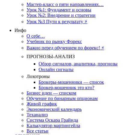
Мастер-класс о пяти направлениях…
Урок №1: Фундамент и основы
Урок №2: Внедрение и стратегии
Урок №3 Пути к результату ⚡️
Инфо
О себе…
Учебник по рынку Форекс
Важно перед обучением по форекс! ⚡
ПРОГНОЗЫ-АНАЛИЗ
Обзор сигналов, аналитика, прогнозы
Онлайн сигналы
Лохотроны
Брокеры-мошенники — список
Брокер-мошенник это кто?
Бизнес идеи — списком
Обучение по бинарным опционам
Живой график
Экономический календарь
Теханализ
Система Оскара Грайнда
Калькулятор мартингейла
Все статьи