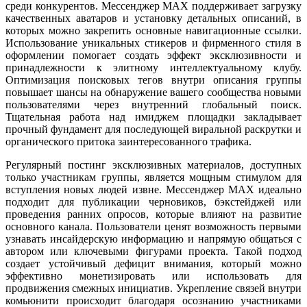
среди конкурентов. Мессенджер MAX поддерживает загрузку
качественных аватаров и установку детальных описаний, в
которых можно закрепить основные навигационные ссылки.
Использование уникальных стикеров и фирменного стиля в
оформлении помогает создать эффект эксклюзивности и
принадлежности к элитному интеллектуальному клубу.
Оптимизация поисковых тегов внутри описания группы
повышает шансы на обнаружение вашего сообщества новыми
пользователями через внутренний глобальный поиск.
Тщательная работа над имиджем площадки закладывает
прочный фундамент для последующей виральной раскрутки и
органического притока заинтересованного трафика.
Регулярный постинг эксклюзивных материалов, доступных
только участникам группы, является мощным стимулом для
вступления новых людей извне. Мессенджер MAX идеально
подходит для публикации черновиков, бэкстейджей или
проведения ранних опросов, которые влияют на развитие
основного канала. Пользователи ценят возможность первыми
узнавать инсайдерскую информацию и напрямую общаться с
автором или ключевыми фигурами проекта. Такой подход
создает устойчивый дефицит внимания, который можно
эффективно монетизировать или использовать для
продвижения смежных инициатив. Укрепление связей внутри
комьюнити происходит благодаря осознанию участниками