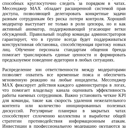
способных круглосуточно следить за порядком в чатах.
Мессенджер MAX обладает расширенной системой прав
доступа, позволяющей делегировать конкретные задачи
разным сотрудникам без риска потери контроля. Хороший
модератор выступает не только в роли цензора, но и как
активный аниматор, поддерживающий угасающие ветки
обсуждений. Правильный подбор команды администраторов
гарантирует, что в группе всегда будет поддерживаться
конструктивная обстановка, способствующая притоку новых
лиц. Обучение персонала стандартам общения бренда
помогает транслировать единые ценности и формировать
предсказуемое поведение аудитории в любых ситуациях.
Распределение зон ответственности между модераторами
позволяет охватить все временные пояса и обеспечить
мгновенную реакцию на любые инциденты. Мессенджер
MAX фиксирует действия каждого администратора в логах,
что помогает владельцу канала оценивать эффективность
работы наемных сотрудников. Важно установить четкие KPI
для команды, такие как скорость удаления нежелательного
контента или количество инициированных полезных
дискуссий. Регулярные планерки в закрытых чатах
способствуют сплочению коллектива и выработке общей
стратегии противодействия информационным атакам.
Инвестиции в профессиональную модерацию окупаются за