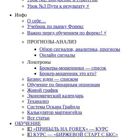
Урок №3 Пути к результату ⚡️
Инфо
О себе…
Учебник по рынку Форекс
Важно перед обучением по форекс! ⚡
ПРОГНОЗЫ-АНАЛИЗ
Обзор сигналов, аналитика, прогнозы
Онлайн сигналы
Лохотроны
Брокеры-мошенники — список
Брокер-мошенник это кто?
Бизнес идеи — списком
Обучение по бинарным опционам
Живой график
Экономический календарь
Теханализ
Система Оскара Грайнда
Калькулятор мартингейла
Все статьи
ОБУЧЕНИЕ
💵 «ПРИБЫЛЬ НА FOREX» — КУРС
💵 КУРС — «БИРЖЕВОЙ СТАРТ С БКС»