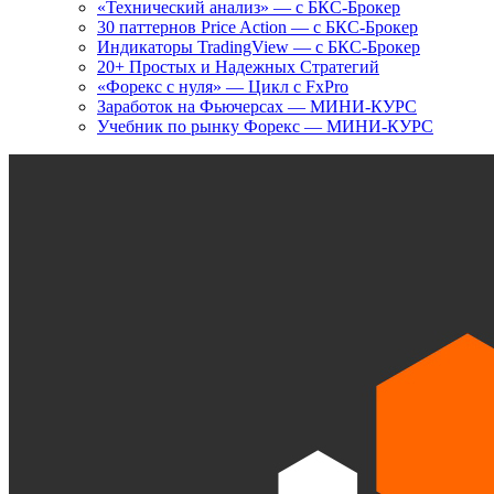
«Технический анализ» — с БКС-Брокер
30 паттернов Price Action — с БКС-Брокер
Индикаторы TradingView — с БКС-Брокер
20+ Простых и Надежных Стратегий
«Форекс с нуля» — Цикл с FxPro
Заработок на Фьючерсах — МИНИ-КУРС
Учебник по рынку Форекс — МИНИ-КУРС