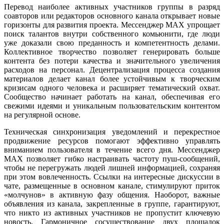
Перевод наиболее активных участников группы в разряд
соавторов или редакторов основного канала открывает новые
горизонты для развития проекта. Мессенджер MAX упрощает
поиск талантов внутри собственного комьюнити, где люди
уже доказали свою преданность и компетентность делами.
Коллективное творчество позволяет генерировать больше
контента без потери качества и значительного увеличения
расходов на персонал. Децентрализация процесса создания
материалов делает канал более устойчивым к творческим
кризисам одного человека и расширяет тематический охват.
Сообщество начинает работать на канал, обеспечивая его
свежими идеями и уникальным пользовательским контентом
на регулярной основе.
Техническая синхронизация уведомлений и перекрестное
продвижение ресурсов помогают эффективно управлять
вниманием пользователя в течение всего дня. Мессенджер
MAX позволяет гибко настраивать частоту пуш-сообщений,
чтобы не перегружать людей лишней информацией, сохраняя
при этом вовлеченность. Ссылки на интересные дискуссии в
чате, размещенные в основном канале, стимулируют приток
«молчунов» в активную фазу общения. Наоборот, важные
объявления из канала, закрепленные в группе, гарантируют,
что никто из активных участников не пропустит ключевую
новость. Гармоничное сосуществование двух площадок