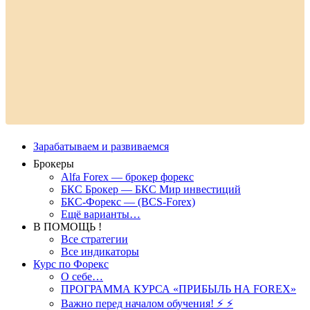
Зарабатываем и развиваемся
Брокеры
Alfa Forex — брокер форекс
БКС Брокер — БКС Мир инвестиций
БКС-Форекс — (BCS-Forex)
Ещё варианты…
В ПОМОЩЬ !
Все стратегии
Все индикаторы
Курс по Форекс
О себе…
ПРОГРАММА КУРСА «ПРИБЫЛЬ НА FOREX»
Важно перед началом обучения! ⚡ ⚡