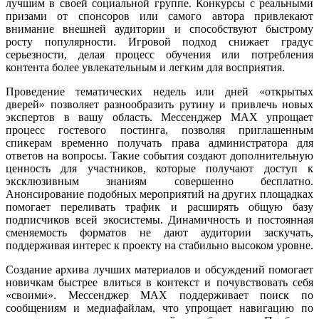
лучшим в своей социальной группе. Конкурсы с реальными
призами от спонсоров или самого автора привлекают
внимание внешней аудитории и способствуют быстрому
росту популярности. Игровой подход снижает градус
серьезности, делая процесс обучения или потребления
контента более увлекательным и легким для восприятия.
Проведение тематических недель или дней «открытых
дверей» позволяет разнообразить рутину и привлечь новых
экспертов в вашу область. Мессенджер MAX упрощает
процесс гостевого постинга, позволяя приглашенным
спикерам временно получать права администратора для
ответов на вопросы. Такие события создают дополнительную
ценность для участников, которые получают доступ к
эксклюзивным знаниям совершенно бесплатно.
Анонсирование подобных мероприятий на других площадках
помогает переливать трафик и расширять общую базу
подписчиков всей экосистемы. Динамичность и постоянная
сменяемость форматов не дают аудитории заскучать,
поддерживая интерес к проекту на стабильно высоком уровне.
Создание архива лучших материалов и обсуждений помогает
новичкам быстрее влиться в контекст и почувствовать себя
«своими». Мессенджер MAX поддерживает поиск по
сообщениям и медиафайлам, что упрощает навигацию по