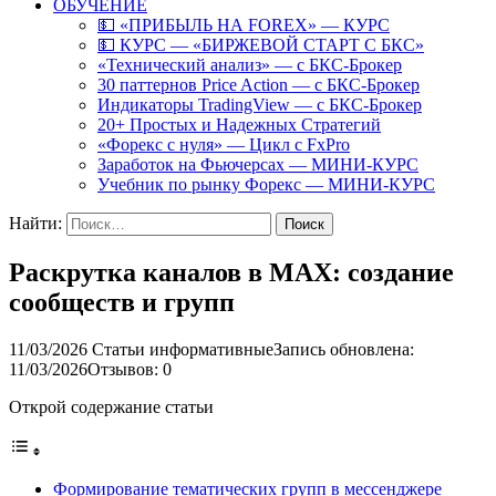
ОБУЧЕНИЕ
💵 «ПРИБЫЛЬ НА FOREX» — КУРС
💵 КУРС — «БИРЖЕВОЙ СТАРТ С БКС»
«Технический анализ» — с БКС-Брокер
30 паттернов Price Action — с БКС-Брокер
Индикаторы TradingView — с БКС-Брокер
20+ Простых и Надежных Стратегий
«Форекс с нуля» — Цикл с FxPro
Заработок на Фьючерсах — МИНИ-КУРС
Учебник по рынку Форекс — МИНИ-КУРС
Найти:
Раскрутка каналов в MAX: создание
сообществ и групп
11/03/2026
Статьи информативные
Запись обновлена:
11/03/2026
Отзывов: 0
Открой содержание статьи
Формирование тематических групп в мессенджере