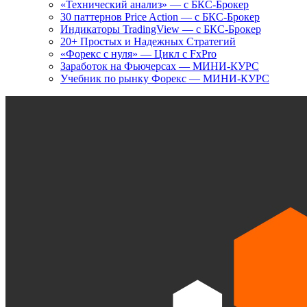
«Технический анализ» — с БКС-Брокер
30 паттернов Price Action — с БКС-Брокер
Индикаторы TradingView — с БКС-Брокер
20+ Простых и Надежных Стратегий
«Форекс с нуля» — Цикл с FxPro
Заработок на Фьючерсах — МИНИ-КУРС
Учебник по рынку Форекс — МИНИ-КУРС