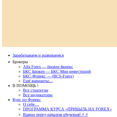
Зарабатываем и развиваемся
Брокеры
Alfa Forex — брокер форекс
БКС Брокер — БКС Мир инвестиций
БКС-Форекс — (BCS-Forex)
Ещё варианты…
В ПОМОЩЬ !
Все стратегии
Все индикаторы
Курс по Форекс
О себе…
ПРОГРАММА КУРСА «ПРИБЫЛЬ НА FOREX»
Важно перед началом обучения! ⚡ ⚡