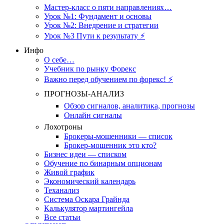
Мастер-класс о пяти направлениях…
Урок №1: Фундамент и основы
Урок №2: Внедрение и стратегии
Урок №3 Пути к результату ⚡️
Инфо
О себе…
Учебник по рынку Форекс
Важно перед обучением по форекс! ⚡
ПРОГНОЗЫ-АНАЛИЗ
Обзор сигналов, аналитика, прогнозы
Онлайн сигналы
Лохотроны
Брокеры-мошенники — список
Брокер-мошенник это кто?
Бизнес идеи — списком
Обучение по бинарным опционам
Живой график
Экономический календарь
Теханализ
Система Оскара Грайнда
Калькулятор мартингейла
Все статьи