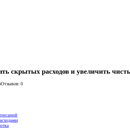
жать скрытых расходов и увеличить чист
6
Отзывов: 0
списаний
расходами
отка