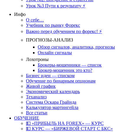
Урок №3 Пути к результату ⚡️
Инфо
О себе…
Учебник по рынку Форекс
Важно перед обучением по форекс! ⚡
ПРОГНОЗЫ-АНАЛИЗ
Обзор сигналов, аналитика, прогнозы
Онлайн сигналы
Лохотроны
Брокеры-мошенники — список
Брокер-мошенник это кто?
Бизнес идеи — списком
Обучение по бинарным опционам
Живой график
Экономический календарь
Теханализ
Система Оскара Грайнда
Калькулятор мартингейла
Все статьи
ОБУЧЕНИЕ
💵 «ПРИБЫЛЬ НА FOREX» — КУРС
💵 КУРС — «БИРЖЕВОЙ СТАРТ С БКС»