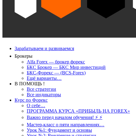
Зарабатываем и развиваемся
Брокеры
Alfa Forex — брокер форекс
БКС Брокер — БКС Мир инвестиций
БКС-Форекс — (BCS-Forex)
Ещё варианты…
В ПОМОЩЬ !
Все стратегии
Все индикаторы
Курс по Форекс
О себе…
ПРОГРАММА КУРСА «ПРИБЫЛЬ НА FOREX»
Важно перед началом обучения! ⚡ ⚡
Мастер-класс о пяти направлениях…
Урок №1: Фундамент и основы
Урок №2: Внедрение и стратегии