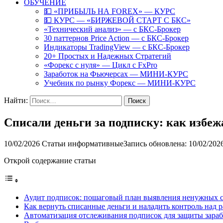
ОБУЧЕНИЕ
💵 «ПРИБЫЛЬ НА FOREX» — КУРС
💵 КУРС — «БИРЖЕВОЙ СТАРТ С БКС»
«Технический анализ» — с БКС-Брокер
30 паттернов Price Action — с БКС-Брокер
Индикаторы TradingView — с БКС-Брокер
20+ Простых и Надежных Стратегий
«Форекс с нуля» — Цикл с FxPro
Заработок на Фьючерсах — МИНИ-КУРС
Учебник по рынку Форекс — МИНИ-КУРС
Найти:
Списали деньги за подписку: как избе
10/02/2026
Статьи информативные
Запись обновлена: 10/02/202
Открой содержание статьи
Аудит подписок: пошаговый план выявления ненужных 
Как вернуть списанные деньги и наладить контроль над 
Автоматизация отслеживания подписок для защиты зараб