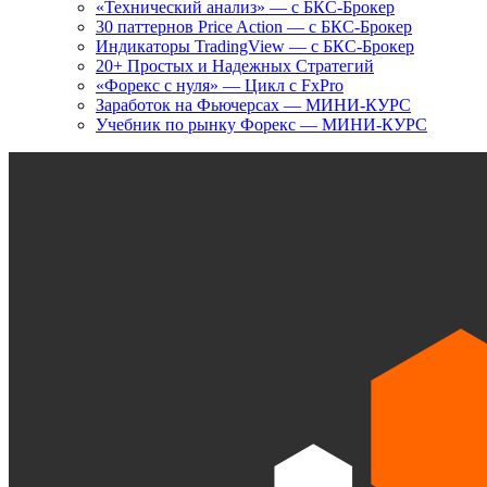
«Технический анализ» — с БКС-Брокер
30 паттернов Price Action — с БКС-Брокер
Индикаторы TradingView — с БКС-Брокер
20+ Простых и Надежных Стратегий
«Форекс с нуля» — Цикл с FxPro
Заработок на Фьючерсах — МИНИ-КУРС
Учебник по рынку Форекс — МИНИ-КУРС