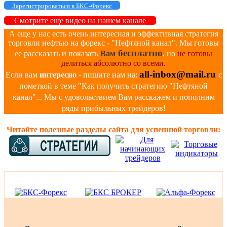
Зарегистрироваться в БКС-Форекс
Смотрите еще видео на нашем канале
А еще у нас есть очень интересная и эффективная стратегия
торговли нефтью на форекс - "Нефтяной канал". Мы готовы
бесплатно
ее рассказать и показать
Вам
, но
не готовы
делиться абсолютно со всеми.
all-inbox@mail.ru
Если вам
интересно
- пишите нам на:
с
пометкой в теме "Как получить стратегию "Нефтяной
канал"... Мы с удовольствием Вам расскажем и пополним
ряды прибыльных трейдеров!
Читайте полезные разделы сайта для успешной торговли: