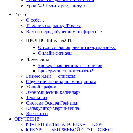
Урок №3 Пути к результату ⚡️
Инфо
О себе…
Учебник по рынку Форекс
Важно перед обучением по форекс! ⚡
ПРОГНОЗЫ-АНАЛИЗ
Обзор сигналов, аналитика, прогнозы
Онлайн сигналы
Лохотроны
Брокеры-мошенники — список
Брокер-мошенник это кто?
Бизнес идеи — списком
Обучение по бинарным опционам
Живой график
Экономический календарь
Теханализ
Система Оскара Грайнда
Калькулятор мартингейла
Все статьи
ОБУЧЕНИЕ
💵 «ПРИБЫЛЬ НА FOREX» — КУРС
💵 КУРС — «БИРЖЕВОЙ СТАРТ С БКС»