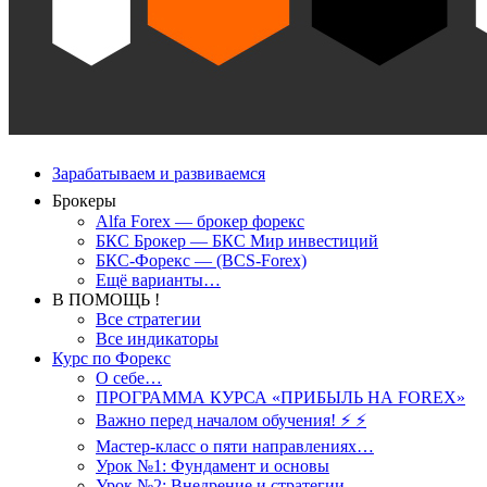
Зарабатываем и развиваемся
Брокеры
Alfa Forex — брокер форекс
БКС Брокер — БКС Мир инвестиций
БКС-Форекс — (BCS-Forex)
Ещё варианты…
В ПОМОЩЬ !
Все стратегии
Все индикаторы
Курс по Форекс
О себе…
ПРОГРАММА КУРСА «ПРИБЫЛЬ НА FOREX»
Важно перед началом обучения! ⚡ ⚡
Мастер-класс о пяти направлениях…
Урок №1: Фундамент и основы
Урок №2: Внедрение и стратегии