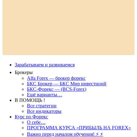
Зарабатываем и развиваемся
Брокеры
Alfa Forex — брокер форекс
БКС Брокер — БКС Мир инвестиций
БКС-Форекс — (BCS-Forex)
Ещё варианты…
В ПОМОЩЬ !
Все стратегии
Все индикаторы
Курс по Форекс
О себе…
ПРОГРАММА КУРСА «ПРИБЫЛЬ НА FOREX»
Важно перед началом обучения! ⚡ ⚡