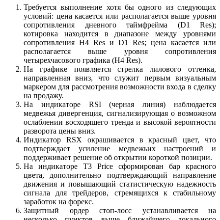
Требуется выполнение хотя бы одного из следующих
условий: цена касается или располагается выше уровня
сопротивления дневного таймфрейма (D1 Res);
котировка находится в диапазоне между уровнями
сопротивления Н4 Res и D1 Res; цена касается или
располагается выше уровня сопротивления
четырехчасового графика (H4 Res).
На графике появляется стрелка лилового оттенка,
направленная вниз, что служит первым визуальным
маркером для рассмотрения возможности входа в сделку
на продажу.
На индикаторе RSI (черная линия) наблюдается
медвежья дивергенция, сигнализирующая о возможном
ослаблении восходящего тренда и высокой вероятности
разворота цены вниз.
Индикатор RSX окрашивается в красный цвет, что
подтверждает усиление медвежьих настроений и
поддерживает решение об открытии короткой позиции.
На индикаторе T3 Price сформирован бар красного
цвета, дополнительно подтверждающий направление
движения и повышающий статистическую надежность
сигнала для трейдеров, стремящихся к стабильному
заработок на форекс.
Защитный ордер стоп-лосс устанавливается на
несколько пунктов выше ближайшего локального