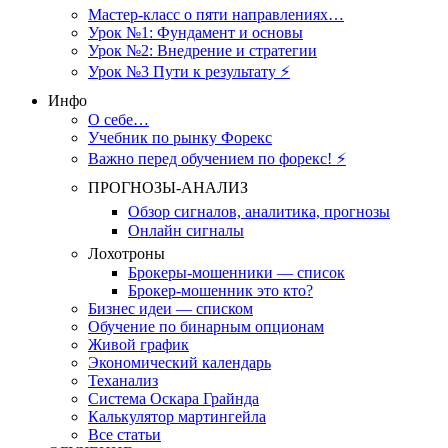
Мастер-класс о пяти направлениях…
Урок №1: Фундамент и основы
Урок №2: Внедрение и стратегии
Урок №3 Пути к результату ⚡️
Инфо
О себе…
Учебник по рынку Форекс
Важно перед обучением по форекс! ⚡
ПРОГНОЗЫ-АНАЛИЗ
Обзор сигналов, аналитика, прогнозы
Онлайн сигналы
Лохотроны
Брокеры-мошенники — список
Брокер-мошенник это кто?
Бизнес идеи — списком
Обучение по бинарным опционам
Живой график
Экономический календарь
Теханализ
Система Оскара Грайнда
Калькулятор мартингейла
Все статьи