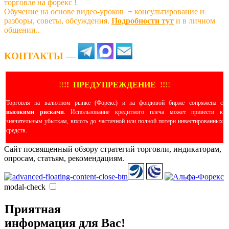
торговле на форекс !
Обучение на основе видео-уроков ️ + консультирование и
разборы, советы, обсуждения.
Подробности тут
и в личном
общении..
КОНТАКТЫ —
!
!
!
!
ПРЕДУПРЕЖДЕНИЕ
!!
!
!
Торговля на валютном рынке (Форекс) и на фондовой бирже сопряжена с
высокими рисками
. Использование кредитного плеча может привести к
значительным убыткам, вплоть до частичной или полной потери инвестированных
средств.
Сайт посвященный обзору стратегий торговли, индикаторам,
опросам, статьям, рекомендациям.
modal-check
Приятная
информация для Вас!