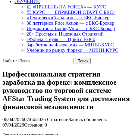
ОБУЧЕНИЕ
💵 «ПРИБЫЛЬ НА FOREX» — КУРС
💵 КУРС — «БИРЖЕВОЙ СТАРТ С БКС»
«Технический анализ» — с БКС-Брокер
30 паттернов Price Action — с БКС-Брокер
Индикаторы TradingView — с БКС-Брокер
20+ Простых и Надежных Стратегий
«Форекс с нуля» — Цикл с FxPro
Заработок на Фьючерсах — МИНИ-КУРС
Учебник по рынку Форекс — МИНИ-КУРС
Найти:
Профессиональная стратегия
заработка на форекс: комплексное
руководство по торговой системе
AFStar Trading System для достижения
финансовой независимости
06/04/2026
07/04/2026
Стратегии
Запись обновлена:
07/04/2026
Отзывов: 0