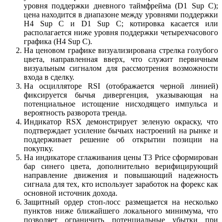
уровня поддержки дневного таймфрейма (D1 Sup C);
цена находится в диапазоне между уровнями поддержки
Н4 Sup C и D1 Sup C; котировка касается или
располагается ниже уровня поддержки четырехчасового
графика (H4 Sup C).
На ценовом графике визуализирована стрелка голубого
цвета, направленная вверх, что служит первичным
визуальным сигналом для рассмотрения возможности
входа в сделку.
На осцилляторе RSI (отображается черной линией)
фиксируется бычья дивергенция, указывающая на
потенциальное истощение нисходящего импульса и
вероятность разворота тренда.
Индикатор RSX демонстрирует зеленую окраску, что
подтверждает усиление бычьих настроений на рынке и
поддерживает решение об открытии позиции на
покупку.
На индикаторе сглаживания цены T3 Price сформирован
бар синего цвета, дополнительно верифицирующий
направление движения и повышающий надежность
сигнала для тех, кто использует заработок на форекс как
основной источник дохода.
Защитный ордер стоп-лосс размещается на несколько
пунктов ниже ближайшего локального минимума, что
позволяет ограничить потенциальные убытки при