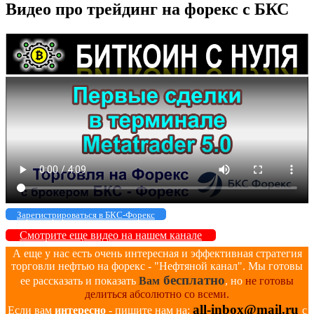
Видео про трейдинг на форекс с БКС
Зарегистрироваться в БКС-Форекс
Смотрите еще видео на нашем канале
А еще у нас есть очень интересная и эффективная стратегия
торговли нефтью на форекс - "Нефтяной канал". Мы готовы
бесплатно
ее рассказать и показать
Вам
, но
не готовы
делиться абсолютно со всеми.
all-inbox@mail.ru
Если вам
интересно
- пишите нам на:
с