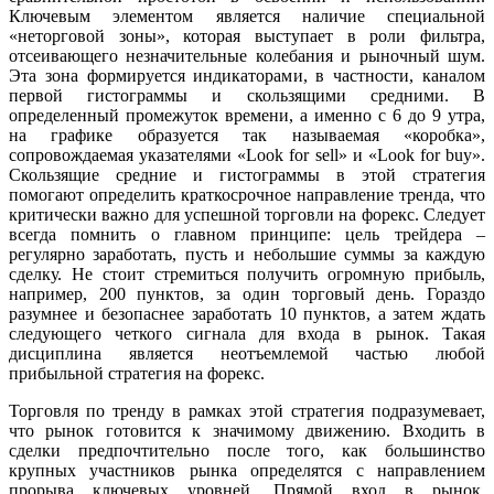
Ключевым элементом является наличие специальной
«неторговой зоны», которая выступает в роли фильтра,
отсеивающего незначительные колебания и рыночный шум.
Эта зона формируется индикаторами, в частности, каналом
первой гистограммы и скользящими средними. В
определенный промежуток времени, а именно с 6 до 9 утра,
на графике образуется так называемая «коробка»,
сопровождаемая указателями «Look for sell» и «Look for buy».
Скользящие средние и гистограммы в этой стратегия
помогают определить краткосрочное направление тренда, что
критически важно для успешной торговли на форекс. Следует
всегда помнить о главном принципе: цель трейдера –
регулярно заработать, пусть и небольшие суммы за каждую
сделку. Не стоит стремиться получить огромную прибыль,
например, 200 пунктов, за один торговый день. Гораздо
разумнее и безопаснее заработать 10 пунктов, а затем ждать
следующего четкого сигнала для входа в рынок. Такая
дисциплина является неотъемлемой частью любой
прибыльной стратегия на форекс.
Торговля по тренду в рамках этой стратегия подразумевает,
что рынок готовится к значимому движению. Входить в
сделки предпочтительно после того, как большинство
крупных участников рынка определятся с направлением
прорыва ключевых уровней. Прямой вход в рынок,