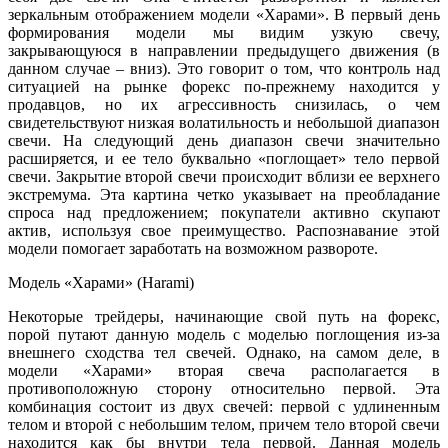
зеркальным отображением модели «Харами». В первый день
формирования модели мы видим узкую свечу,
закрывающуюся в направлении предыдущего движения (в
данном случае – вниз). Это говорит о том, что контроль над
ситуацией на рынке форекс по-прежнему находится у
продавцов, но их агрессивность снизилась, о чем
свидетельствуют низкая волатильность и небольшой диапазон
свечи. На следующий день диапазон свечи значительно
расширяется, и ее тело буквально «поглощает» тело первой
свечи. Закрытие второй свечи происходит вблизи ее верхнего
экстремума. Эта картина четко указывает на преобладание
спроса над предложением; покупатели активно скупают
актив, используя свое преимущество. Распознавание этой
модели помогает заработать на возможном развороте.
Модель «Харами» (Harami)
Некоторые трейдеры, начинающие свой путь на форекс,
порой путают данную модель с моделью поглощения из-за
внешнего сходства тел свечей. Однако, на самом деле, в
модели «Харами» вторая свеча располагается в
противоположную сторону относительно первой. Эта
комбинация состоит из двух свечей: первой с удлиненным
телом и второй с небольшим телом, причем тело второй свечи
находится как бы внутри тела первой. Данная модель