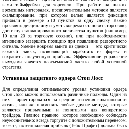
вами таймфрейма для торговли. При работе на низких
временных интервалах, предпочтительным методом является
скальпирование, при котором целью является фиксация
прибыли в размере 5-10 пунктов за одну сделку. Важно
проявлять дисциплину и уметь вовремя остановить торговлю,
достигнув запланированного количества пунктов (например,
10 или 20 за торговую сессию), или при необходимости
мгновенно завершить позицию при появлении разворотного
сигнала. Умение вовремя выйти из сделки — это критически
важный навык, позволяющий заработать на форекс и
сохранить полученную прибыль. Эффективное управление
выходами является неотъемлемой частью любой успешной
стратегия.
Установка защитного ордера Стоп Лосс
Для определения оптимального уровня установки ордера
Стоп Лосс можно использовать различные подходы. Один из
них – ориентироваться на средние значения волатильности
актива, или же применять любые другие методы, которые
являются привычными и понятными для конкретного
трейдера. Главное правило, которое необходимо соблюдать
неукоснительно: всегда торгуйте с положительным перевесом,
то есть, потенциальная прибыль (Тейк Профит) должна быть