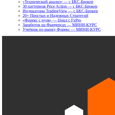
«Технический анализ» — с БКС-Брокер
30 паттернов Price Action — с БКС-Брокер
Индикаторы TradingView — с БКС-Брокер
20+ Простых и Надежных Стратегий
«Форекс с нуля» — Цикл с FxPro
Заработок на Фьючерсах — МИНИ-КУРС
Учебник по рынку Форекс — МИНИ-КУРС