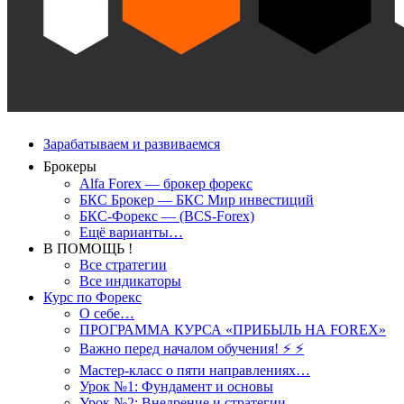
Зарабатываем и развиваемся
Брокеры
Alfa Forex — брокер форекс
БКС Брокер — БКС Мир инвестиций
БКС-Форекс — (BCS-Forex)
Ещё варианты…
В ПОМОЩЬ !
Все стратегии
Все индикаторы
Курс по Форекс
О себе…
ПРОГРАММА КУРСА «ПРИБЫЛЬ НА FOREX»
Важно перед началом обучения! ⚡ ⚡
Мастер-класс о пяти направлениях…
Урок №1: Фундамент и основы
Урок №2: Внедрение и стратегии