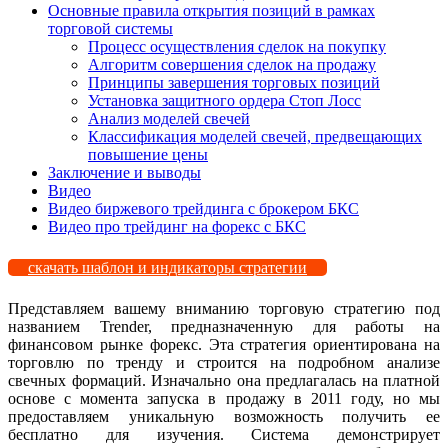
Основные правила открытия позиций в рамках
торговой системы
Процесс осуществления сделок на покупку
Алгоритм совершения сделок на продажу
Принципы завершения торговых позиций
Установка защитного ордера Стоп Лосс
Анализ моделей свечей
Классификация моделей свечей, предвещающих
повышение цены
Заключение и выводы
Видео
Видео биржевого трейдинга с брокером БКС
Видео про трейдинг на форекс с БКС
скачать шаблон и индикаторы стратегии
Представляем вашему вниманию торговую стратегию под
названием Trender, предназначенную для работы на
финансовом рынке форекс. Эта стратегия ориентирована на
торговлю по тренду и строится на подробном анализе
свечных формаций. Изначально она предлагалась на платной
основе с момента запуска в продажу в 2011 году, но мы
предоставляем уникальную возможность получить ее
бесплатно для изучения. Система демонстрирует