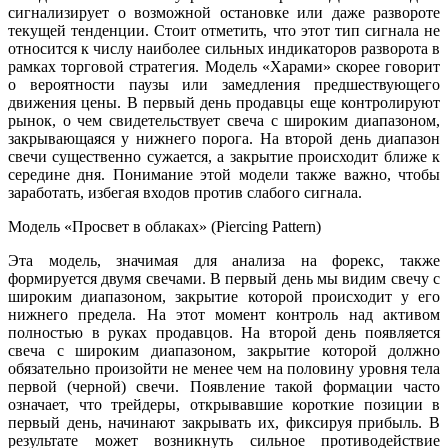
сигнализирует о возможной остановке или даже развороте
текущей тенденции. Стоит отметить, что этот тип сигнала не
относится к числу наиболее сильных индикаторов разворота в
рамках торговой стратегия. Модель «Харами» скорее говорит
о вероятности паузы или замедления предшествующего
движения цены. В первый день продавцы еще контролируют
рынок, о чем свидетельствует свеча с широким диапазоном,
закрывающаяся у нижнего порога. На второй день диапазон
свечи существенно сужается, а закрытие происходит ближе к
середине дня. Понимание этой модели также важно, чтобы
заработать, избегая входов против слабого сигнала.
Модель «Просвет в облаках» (Piercing Pattern)
Эта модель, значимая для анализа на форекс, также
формируется двумя свечами. В первый день мы видим свечу с
широким диапазоном, закрытие которой происходит у его
нижнего предела. На этот момент контроль над активом
полностью в руках продавцов. На второй день появляется
свеча с широким диапазоном, закрытие которой должно
обязательно произойти не менее чем на половину уровня тела
первой (черной) свечи. Появление такой формации часто
означает, что трейдеры, открывавшие короткие позиции в
первый день, начинают закрывать их, фиксируя прибыль. В
результате может возникнуть сильное противодействие