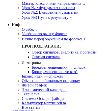
Мастер-класс о пяти направлениях…
Урок №1: Фундамент и основы
Урок №2: Внедрение и стратегии
Урок №3 Пути к результату ⚡️
Инфо
О себе…
Учебник по рынку Форекс
Важно перед обучением по форекс! ⚡
ПРОГНОЗЫ-АНАЛИЗ
Обзор сигналов, аналитика, прогнозы
Онлайн сигналы
Лохотроны
Брокеры-мошенники — список
Брокер-мошенник это кто?
Бизнес идеи — списком
Обучение по бинарным опционам
Живой график
Экономический календарь
Теханализ
Система Оскара Грайнда
Калькулятор мартингейла
Все статьи