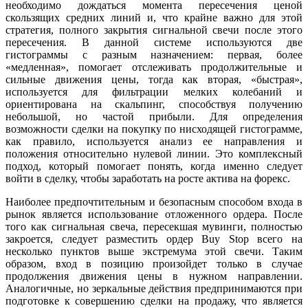
необходимо дождаться момента пересечения ценой
скользящих средних линий и, что крайне важно для этой
стратегия, полного закрытия сигнальной свечи после этого
пересечения. В данной системе используются две
гистограммы с разным назначением: первая, более
«медленная», помогает отслеживать продолжительные и
сильные движения цены, тогда как вторая, «быстрая»,
используется для фильтрации мелких колебаний и
ориентирована на скальпинг, способствуя получению
небольшой, но частой прибыли. Для определения
возможности сделки на покупку по нисходящей гистограмме,
как правило, используется анализ ее направления и
положения относительно нулевой линии. Это комплексный
подход, который помогает понять, когда именно следует
войти в сделку, чтобы заработать на росте актива на форекс.
Наиболее предпочтительным и безопасным способом входа в
рынок является использование отложенного ордера. После
того как сигнальная свеча, пересекшая мувинги, полностью
закроется, следует разместить ордер Buy Stop всего на
несколько пунктов выше экстремума этой свечи. Таким
образом, вход в позицию произойдет только в случае
продолжения движения цены в нужном направлении.
Аналогичные, но зеркальные действия предпринимаются при
подготовке к совершению сделки на продажу, что является