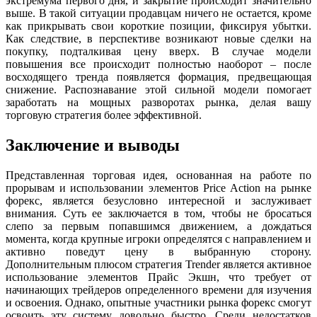
экстремума первого дня, и закрытие происходит значительно
выше. В такой ситуации продавцам ничего не остается, кроме
как прикрывать свои короткие позиции, фиксируя убытки.
Как следствие, в перспективе возникают новые сделки на
покупку, подталкивая цену вверх. В случае модели
повышения все происходит полностью наоборот – после
восходящего тренда появляется формация, предвещающая
снижение. Распознавание этой сильной модели помогает
заработать на мощных разворотах рынка, делая вашу
торговую стратегия более эффективной.
Заключение и выводы
Представленная торговая идея, основанная на работе по
прорывам и использовании элементов Price Action на рынке
форекс, является безусловно интересной и заслуживает
внимания. Суть ее заключается в том, чтобы не бросаться
слепо за первым попавшимся движением, а дождаться
момента, когда крупные игроки определятся с направлением и
активно поведут цену в выбранную сторону.
Дополнительным плюсом стратегия Trender является активное
использование элементов Прайс Экшн, что требует от
начинающих трейдеров определенного времени для изучения
и освоения. Однако, опытные участники рынка форекс смогут
освоить эту систему довольно быстро. Среди недостатков