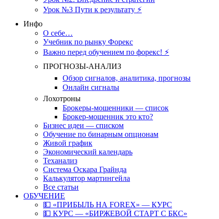
Урок №3 Пути к результату ⚡️
Инфо
О себе…
Учебник по рынку Форекс
Важно перед обучением по форекс! ⚡
ПРОГНОЗЫ-АНАЛИЗ
Обзор сигналов, аналитика, прогнозы
Онлайн сигналы
Лохотроны
Брокеры-мошенники — список
Брокер-мошенник это кто?
Бизнес идеи — списком
Обучение по бинарным опционам
Живой график
Экономический календарь
Теханализ
Система Оскара Грайнда
Калькулятор мартингейла
Все статьи
ОБУЧЕНИЕ
💵 «ПРИБЫЛЬ НА FOREX» — КУРС
💵 КУРС — «БИРЖЕВОЙ СТАРТ С БКС»