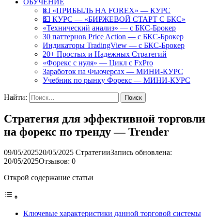
ОБУЧЕНИЕ
💵 «ПРИБЫЛЬ НА FOREX» — КУРС
💵 КУРС — «БИРЖЕВОЙ СТАРТ С БКС»
«Технический анализ» — с БКС-Брокер
30 паттернов Price Action — с БКС-Брокер
Индикаторы TradingView — с БКС-Брокер
20+ Простых и Надежных Стратегий
«Форекс с нуля» — Цикл с FxPro
Заработок на Фьючерсах — МИНИ-КУРС
Учебник по рынку Форекс — МИНИ-КУРС
Найти:
Стратегия для эффективной торговли
на форекс по тренду — Trender
09/05/2025
20/05/2025
Стратегии
Запись обновлена:
20/05/2025
Отзывов: 0
Открой содержание статьи
Ключевые характеристики данной торговой системы