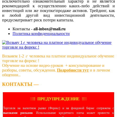
исключительно ознакомительный характер и не является
рекомендацией к осуществлению каких-либо действий и
инвестиций или же покупке\продаже активов. Трейдинг, как
и любой другой вид инвестиционной деятельности,
предусматривает риск потери капитала.
Контакты -
all-inbox@mail.ru
Политика конфиденциальности
Возьмем 1-2 ‍♂️ человека на платное индивидуальное обучение
торговле на форекс !
Обучение на основе видео-уроков ️ + консультирование и
разборы, советы, обсуждения.
Подробности тут
и в личном
общении..
КОНТАКТЫ —
!
!
!
!
ПРЕДУПРЕЖДЕНИЕ
!!
!
!
Торговля на валютном рынке (Форекс) и на фондовой бирже сопряжена с
высокими рисками
. Использование кредитного плеча может привести к