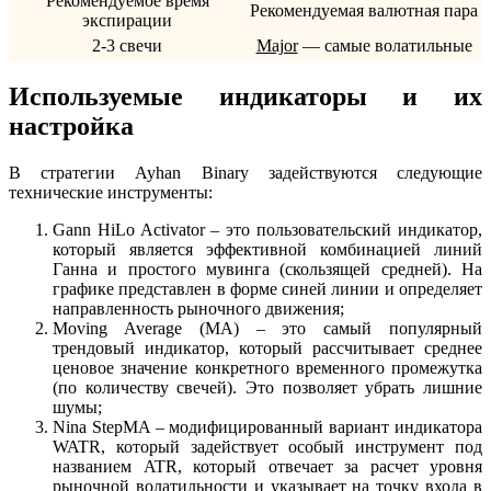
Рекомендуемое время
Рекомендуемая валютная пара
экспирации
2-3 свечи
Major
— самые волатильные
Используемые индикаторы и их
настройка
В стратегии Ayhan Binary задействуются следующие
технические инструменты:
Gann HiLo Activator – это пользовательский индикатор,
который является эффективной комбинацией линий
Ганна и простого мувинга (скользящей средней). На
графике представлен в форме синей линии и определяет
направленность рыночного движения;
Moving Average (MA) – это самый популярный
трендовый индикатор, который рассчитывает среднее
ценовое значение конкретного временного промежутка
(по количеству свечей). Это позволяет убрать лишние
шумы;
Nina StepMA – модифицированный вариант индикатора
WATR, который задействует особый инструмент под
названием ATR, который отвечает за расчет уровня
рыночной волатильности и указывает на точку входа в