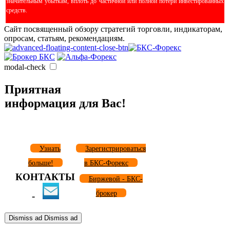
значительным убыткам, вплоть до частичной или полной потери инвестированных
средств.
Сайт посвященный обзору стратегий торговли, индикаторам,
опросам, статьям, рекомендациям.
modal-check
Приятная
информация для Вас!
Узнать
Зарегистрироваться
больше!
в БКС-Форекс
КОНТАКТЫ
Биржевой - БКС-
брокер
-
Dismiss ad
Dismiss ad