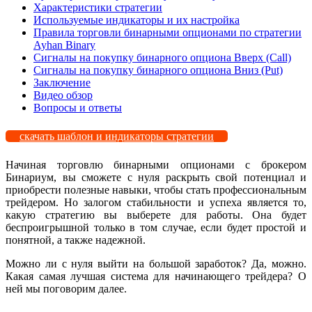
Характеристики стратегии
Используемые индикаторы и их настройка
Правила торговли бинарными опционами по стратегии
Ayhan Binary
Сигналы на покупку бинарного опциона Вверх (Call)
Сигналы на покупку бинарного опциона Вниз (Put)
Заключение
Видео обзор
Вопросы и ответы
скачать шаблон и индикаторы стратегии
Начиная торговлю бинарными опционами с брокером
Бинариум, вы сможете с нуля раскрыть свой потенциал и
приобрести полезные навыки, чтобы стать профессиональным
трейдером. Но залогом стабильности и успеха является то,
какую стратегию вы выберете для работы. Она будет
беспроигрышной только в том случае, если будет простой и
понятной, а также надежной.
Можно ли с нуля выйти на большой заработок? Да, можно.
Какая самая лучшая система для начинающего трейдера? О
ней мы поговорим далее.