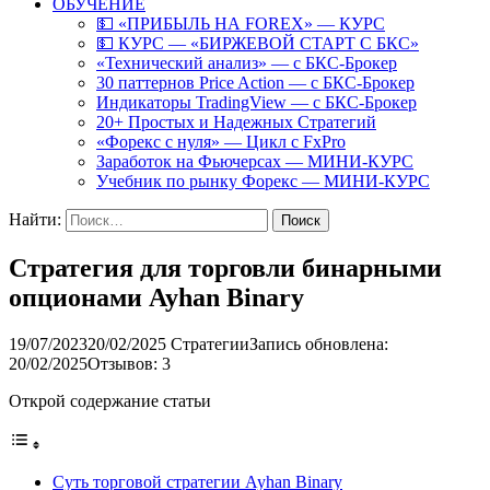
ОБУЧЕНИЕ
💵 «ПРИБЫЛЬ НА FOREX» — КУРС
💵 КУРС — «БИРЖЕВОЙ СТАРТ С БКС»
«Технический анализ» — с БКС-Брокер
30 паттернов Price Action — с БКС-Брокер
Индикаторы TradingView — с БКС-Брокер
20+ Простых и Надежных Стратегий
«Форекс с нуля» — Цикл с FxPro
Заработок на Фьючерсах — МИНИ-КУРС
Учебник по рынку Форекс — МИНИ-КУРС
Найти:
Стратегия для торговли бинарными
опционами Ayhan Binary
19/07/2023
20/02/2025
Стратегии
Запись обновлена:
20/02/2025
Отзывов: 3
Открой содержание статьи
Суть торговой стратегии Ayhan Binary