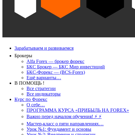
Зарабатываем и развиваемся
Брокеры
Alfa Forex — брокер форекс
БКС Брокер — БКС Мир инвестиций
БКС-Форекс — (BCS-Forex)
Ещё варианты…
В ПОМОЩЬ !
Все стратегии
Все индикаторы
Курс по Форекс
О себе…
ПРОГРАММА КУРСА «ПРИБЫЛЬ НА FOREX»
Важно перед началом обучения! ⚡ ⚡
Мастер-класс о пяти направлениях…
Урок №1: Фундамент и основы
Урок №2: Внедрение и стратегии