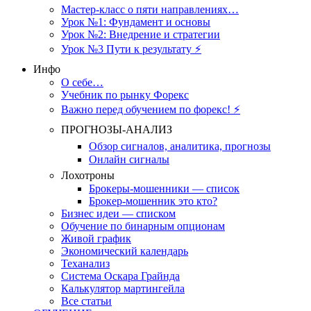
Мастер-класс о пяти направлениях…
Урок №1: Фундамент и основы
Урок №2: Внедрение и стратегии
Урок №3 Пути к результату ⚡️
Инфо
О себе…
Учебник по рынку Форекс
Важно перед обучением по форекс! ⚡
ПРОГНОЗЫ-АНАЛИЗ
Обзор сигналов, аналитика, прогнозы
Онлайн сигналы
Лохотроны
Брокеры-мошенники — список
Брокер-мошенник это кто?
Бизнес идеи — списком
Обучение по бинарным опционам
Живой график
Экономический календарь
Теханализ
Система Оскара Грайнда
Калькулятор мартингейла
Все статьи