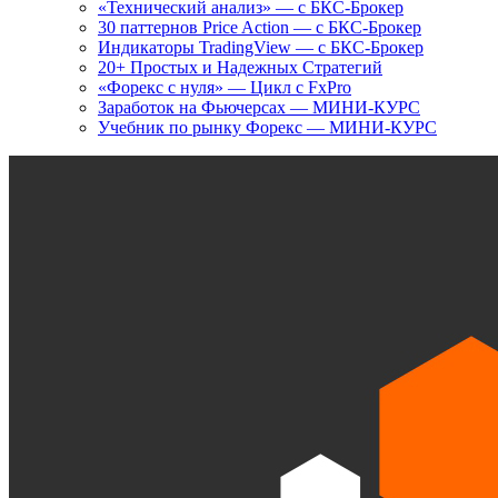
«Технический анализ» — с БКС-Брокер
30 паттернов Price Action — с БКС-Брокер
Индикаторы TradingView — с БКС-Брокер
20+ Простых и Надежных Стратегий
«Форекс с нуля» — Цикл с FxPro
Заработок на Фьючерсах — МИНИ-КУРС
Учебник по рынку Форекс — МИНИ-КУРС