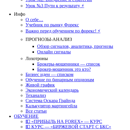
Урок №3 Пути к результату ⚡️
Инфо
О себе…
Учебник по рынку Форекс
Важно перед обучением по форекс! ⚡
ПРОГНОЗЫ-АНАЛИЗ
Обзор сигналов, аналитика, прогнозы
Онлайн сигналы
Лохотроны
Брокеры-мошенники — список
Брокер-мошенник это кто?
Бизнес идеи — списком
Обучение по бинарным опционам
Живой график
Экономический календарь
Теханализ
Система Оскара Грайнда
Калькулятор мартингейла
Все статьи
ОБУЧЕНИЕ
💵 «ПРИБЫЛЬ НА FOREX» — КУРС
💵 КУРС — «БИРЖЕВОЙ СТАРТ С БКС»