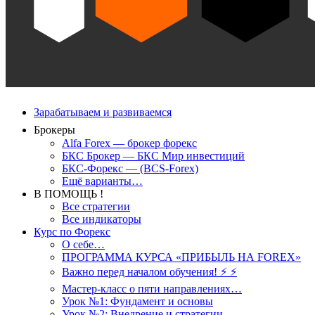
Зарабатываем и развиваемся
Брокеры
Alfa Forex — брокер форекс
БКС Брокер — БКС Мир инвестиций
БКС-Форекс — (BCS-Forex)
Ещё варианты…
В ПОМОЩЬ !
Все стратегии
Все индикаторы
Курс по Форекс
О себе…
ПРОГРАММА КУРСА «ПРИБЫЛЬ НА FOREX»
Важно перед началом обучения! ⚡ ⚡
Мастер-класс о пяти направлениях…
Урок №1: Фундамент и основы
Урок №2: Внедрение и стратегии