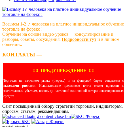
Возьмем 1-2 ‍♂️ человека на платное индивидуальное обучение
торговле на форекс !
Обучение на основе видео-уроков ️ + консультирование и
разборы, советы, обсуждения.
Подробности тут
и в личном
общении..
КОНТАКТЫ —
!
!
!
!
ПРЕДУПРЕЖДЕНИЕ
!!
!
!
Торговля на валютном рынке (Форекс) и на фондовой бирже сопряжена с
высокими рисками
. Использование кредитного плеча может привести к
значительным убыткам, вплоть до частичной или полной потери инвестированных
средств.
Сайт посвященный обзору стратегий торговли, индикаторам,
опросам, статьям, рекомендациям.