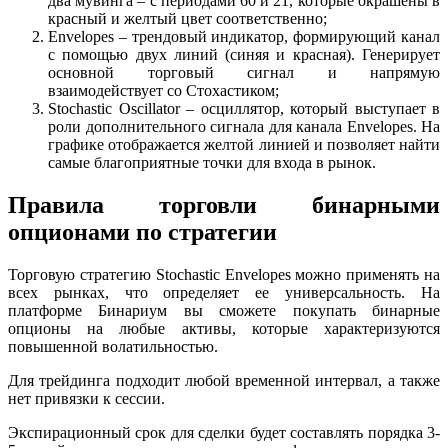
два мувинга – с периодами 60 и 21, которые окрашены в
красный и желтый цвет соответственно;
Envelopes – трендовый индикатор, формирующий канал
с помощью двух линий (синяя и красная). Генерирует
основной торговый сигнал и напрямую
взаимодействует со Стохастиком;
Stochastic Oscillator – осциллятор, который выступает в
роли дополнительного сигнала для канала Envelopes. На
графике отображается желтой линией и позволяет найти
самые благоприятные точки для входа в рынок.
Правила торговли бинарными
опционами по стратегии
Торговую стратегию Stochastic Envelopes можно применять на
всех рынках, что определяет ее универсальность. На
платформе Бинариум вы сможете покупать бинарные
опционы на любые активы, которые характеризуются
повышенной волатильностью.
Для трейдинга подходит любой временной интервал, а также
нет привязки к сессии.
Экспирационный срок для сделки будет составлять порядка 3-