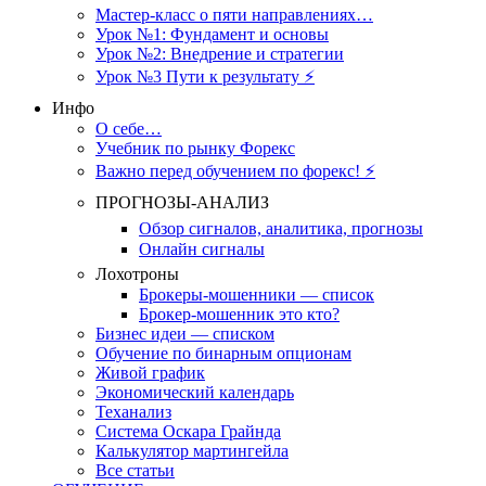
Мастер-класс о пяти направлениях…
Урок №1: Фундамент и основы
Урок №2: Внедрение и стратегии
Урок №3 Пути к результату ⚡️
Инфо
О себе…
Учебник по рынку Форекс
Важно перед обучением по форекс! ⚡
ПРОГНОЗЫ-АНАЛИЗ
Обзор сигналов, аналитика, прогнозы
Онлайн сигналы
Лохотроны
Брокеры-мошенники — список
Брокер-мошенник это кто?
Бизнес идеи — списком
Обучение по бинарным опционам
Живой график
Экономический календарь
Теханализ
Система Оскара Грайнда
Калькулятор мартингейла
Все статьи