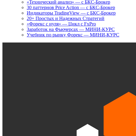
«Технический анализ» — с БКС-Брокер
30 паттернов Price Action — с БКС-Брокер
Индикаторы TradingView — с БКС-Брокер
20+ Простых и Надежных Стратегий
«Форекс с нуля» — Цикл с FxPro
Заработок на Фьючерсах — МИНИ-КУРС
Учебник по рынку Форекс — МИНИ-КУРС