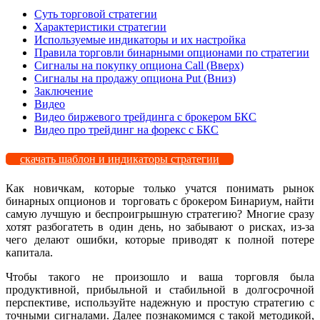
Суть торговой стратегии
Характеристики стратегии
Используемые индикаторы и их настройка
Правила торговли бинарными опционами по стратегии
Сигналы на покупку опциона Call (Вверх)
Сигналы на продажу опциона Put (Вниз)
Заключение
Видео
Видео биржевого трейдинга с брокером БКС
Видео про трейдинг на форекс с БКС
скачать шаблон и индикаторы стратегии
Как новичкам, которые только учатся понимать рынок
бинарных опционов и торговать с брокером Бинариум, найти
самую лучшую и беспроигрышную стратегию? Многие сразу
хотят разбогатеть в один день, но забывают о рисках, из-за
чего делают ошибки, которые приводят к полной потере
капитала.
Чтобы такого не произошло и ваша торговля была
продуктивной, прибыльной и стабильной в долгосрочной
перспективе, используйте надежную и простую стратегию с
точными сигналами. Далее познакомимся с такой методикой,