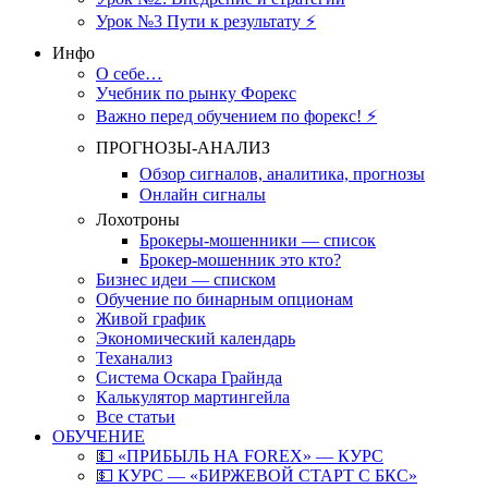
Урок №3 Пути к результату ⚡️
Инфо
О себе…
Учебник по рынку Форекс
Важно перед обучением по форекс! ⚡
ПРОГНОЗЫ-АНАЛИЗ
Обзор сигналов, аналитика, прогнозы
Онлайн сигналы
Лохотроны
Брокеры-мошенники — список
Брокер-мошенник это кто?
Бизнес идеи — списком
Обучение по бинарным опционам
Живой график
Экономический календарь
Теханализ
Система Оскара Грайнда
Калькулятор мартингейла
Все статьи
ОБУЧЕНИЕ
💵 «ПРИБЫЛЬ НА FOREX» — КУРС
💵 КУРС — «БИРЖЕВОЙ СТАРТ С БКС»