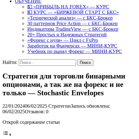
ОБУЧЕНИЕ
💵 «ПРИБЫЛЬ НА FOREX» — КУРС
💵 КУРС — «БИРЖЕВОЙ СТАРТ С БКС»
«Технический анализ» — с БКС-Брокер
30 паттернов Price Action — с БКС-Брокер
Индикаторы TradingView — с БКС-Брокер
20+ Простых и Надежных Стратегий
«Форекс с нуля» — Цикл с FxPro
Заработок на Фьючерсах — МИНИ-КУРС
Учебник по рынку Форекс — МИНИ-КУРС
Найти:
Стратегия для торговли бинарными
опционами, а так же на форекс и не
только — Stochastic Envelopes
22/01/2024
06/02/2025
Стратегии
Запись обновлена:
06/02/2025
Отзывов: 0
Открой содержание статьи