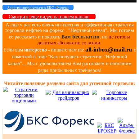
Зарегистрироваться в БКС-Форекс
Смотрите еще видео на нашем канале
А еще у нас есть очень интересная и эффективная стратегия
торговли нефтью на форекс - "Нефтяной канал". Мы готовы
бесплатно
ее рассказать и показать
Вам
, но
не готовы
делиться абсолютно со всеми.
all-inbox@mail.ru
Если вам
интересно
- пишите нам на:
с
пометкой в теме "Как получить стратегию "Нефтяной
канал"... Мы с удовольствием Вам расскажем и пополним
ряды прибыльных трейдеров!
Читайте полезные разделы сайта для успешной торговли: