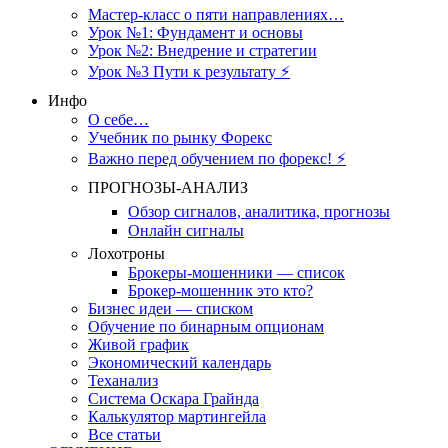
Мастер-класс о пяти направлениях…
Урок №1: Фундамент и основы
Урок №2: Внедрение и стратегии
Урок №3 Пути к результату ⚡️
Инфо
О себе…
Учебник по рынку Форекс
Важно перед обучением по форекс! ⚡
ПРОГНОЗЫ-АНАЛИЗ
Обзор сигналов, аналитика, прогнозы
Онлайн сигналы
Лохотроны
Брокеры-мошенники — список
Брокер-мошенник это кто?
Бизнес идеи — списком
Обучение по бинарным опционам
Живой график
Экономический календарь
Теханализ
Система Оскара Грайнда
Калькулятор мартингейла
Все статьи