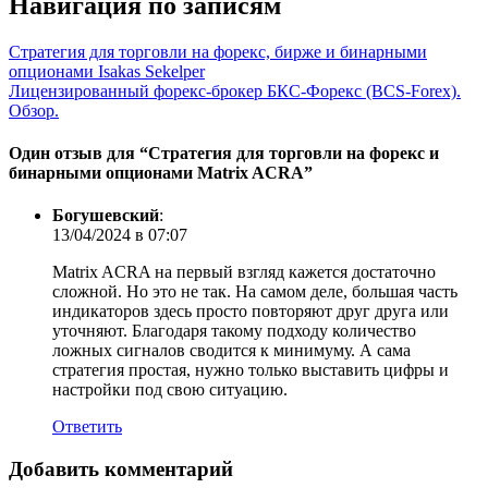
Навигация по записям
Стратегия для торговли на форекс, бирже и бинарными
опционами Isakas Sekelper
Лицензированный форекс-брокер БКС-Форекс (BCS-Forex).
Обзор.
Один отзыв для “
Стратегия для торговли на форекс и
бинарными опционами Matrix ACRA
”
Богушевский
:
13/04/2024 в 07:07
Matrix ACRA на первый взгляд кажется достаточно
сложной. Но это не так. На самом деле, большая часть
индикаторов здесь просто повторяют друг друга или
уточняют. Благодаря такому подходу количество
ложных сигналов сводится к минимуму. А сама
стратегия простая, нужно только выставить цифры и
настройки под свою ситуацию.
Ответить
Добавить комментарий