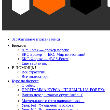
Зарабатываем и развиваемся
Брокеры
Alfa Forex — брокер форекс
БКС Брокер — БКС Мир инвестиций
БКС-Форекс — (BCS-Forex)
Ещё варианты…
В ПОМОЩЬ !
Все стратегии
Все индикаторы
Курс по Форекс
О себе…
ПРОГРАММА КУРСА «ПРИБЫЛЬ НА FOREX»
Важно перед началом обучения! ⚡ ⚡
Мастер-класс о пяти направлениях…
Урок №1: Фундамент и основы
Урок №2: Внедрение и стратегии