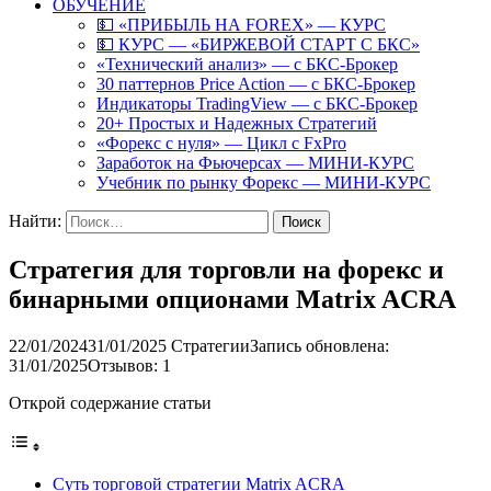
ОБУЧЕНИЕ
💵 «ПРИБЫЛЬ НА FOREX» — КУРС
💵 КУРС — «БИРЖЕВОЙ СТАРТ С БКС»
«Технический анализ» — с БКС-Брокер
30 паттернов Price Action — с БКС-Брокер
Индикаторы TradingView — с БКС-Брокер
20+ Простых и Надежных Стратегий
«Форекс с нуля» — Цикл с FxPro
Заработок на Фьючерсах — МИНИ-КУРС
Учебник по рынку Форекс — МИНИ-КУРС
Найти:
Стратегия для торговли на форекс и
бинарными опционами Matrix ACRA
22/01/2024
31/01/2025
Стратегии
Запись обновлена:
31/01/2025
Отзывов: 1
Открой содержание статьи
Суть торговой стратегии Matrix ACRA