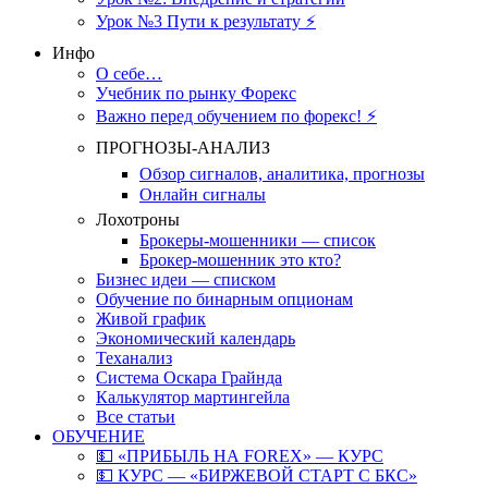
Урок №3 Пути к результату ⚡️
Инфо
О себе…
Учебник по рынку Форекс
Важно перед обучением по форекс! ⚡
ПРОГНОЗЫ-АНАЛИЗ
Обзор сигналов, аналитика, прогнозы
Онлайн сигналы
Лохотроны
Брокеры-мошенники — список
Брокер-мошенник это кто?
Бизнес идеи — списком
Обучение по бинарным опционам
Живой график
Экономический календарь
Теханализ
Система Оскара Грайнда
Калькулятор мартингейла
Все статьи
ОБУЧЕНИЕ
💵 «ПРИБЫЛЬ НА FOREX» — КУРС
💵 КУРС — «БИРЖЕВОЙ СТАРТ С БКС»