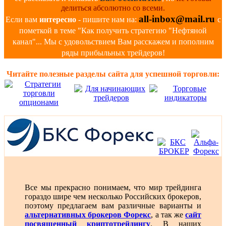
делиться абсолютно со всеми.
all-inbox@mail.ru
Если вам
интересно
- пишите нам на:
с
пометкой в теме "Как получить стратегию "Нефтяной
канал"... Мы с удовольствием Вам расскажем и пополним
ряды прибыльных трейдеров!
Читайте полезные разделы сайта для успешной торговли:
Все мы прекрасно понимаем, что мир трейдинга
гораздо шире чем несколько Российских брокеров,
поэтому предлагаем вам различные варианты и
альтернативных брокеров Форекс
, а так же
сайт
посвященный криптотрейдингу
. В наших