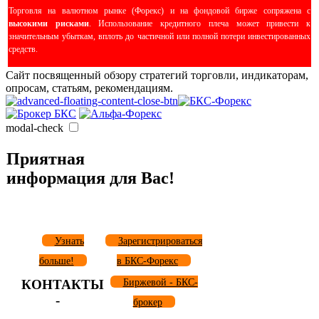
Торговля на валютном рынке (Форекс) и на фондовой бирже сопряжена с
высокими рисками
. Использование кредитного плеча может привести к
значительным убыткам, вплоть до частичной или полной потери инвестированных
средств.
Сайт посвященный обзору стратегий торговли, индикаторам,
опросам, статьям, рекомендациям.
modal-check
Приятная
информация для Вас!
Узнать
Зарегистрироваться
больше!
в БКС-Форекс
КОНТАКТЫ
Биржевой - БКС-
-
брокер