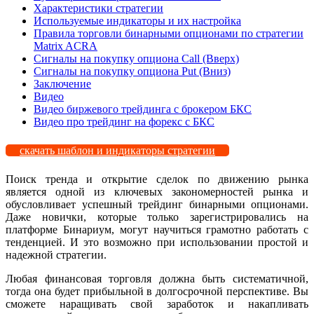
Характеристики стратегии
Используемые индикаторы и их настройка
Правила торговли бинарными опционами по стратегии
Matrix ACRA
Сигналы на покупку опциона Call (Вверх)
Сигналы на покупку опциона Put (Вниз)
Заключение
Видео
Видео биржевого трейдинга с брокером БКС
Видео про трейдинг на форекс с БКС
скачать шаблон и индикаторы стратегии
Поиск тренда и открытие сделок по движению рынка
является одной из ключевых закономерностей рынка и
обусловливает успешный трейдинг бинарными опционами.
Даже новички, которые только зарегистрировались на
платформе Бинариум, могут научиться грамотно работать с
тенденцией. И это возможно при использовании простой и
надежной стратегии.
Любая финансовая торговля должна быть систематичной,
тогда она будет прибыльной в долгосрочной перспективе. Вы
сможете наращивать свой заработок и накапливать