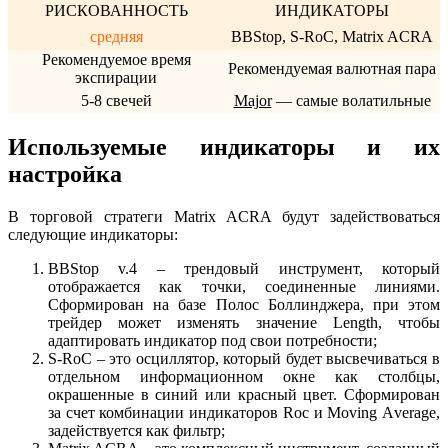
РИСКОВАННОСТЬ
ИНДИКАТОРЫ
средняя
BBStop, S-RoC, Matrix ACRA
Рекомендуемое время
Рекомендуемая валютная пара
экспирации
5-8 свечей
Major
— самые волатильные
Используемые индикаторы и их
настройка
В торговой стратеги Matrix ACRA будут задействоваться
следующие индикаторы:
BBStop v.4 – трендовый инструмент, который
отображается как точки, соединенные линиями.
Сформирован на базе Полос Боллинджера, при этом
трейдер может изменять значение Length, чтобы
адаптировать индикатор под свои потребности;
S-RoC – это осциллятор, который будет высвечиваться в
отдельном информационном окне как столбцы,
окрашенные в синий или красный цвет. Сформирован
за счет комбинации индикаторов Roc и Мoving Аverage,
задействуется как фильтр;