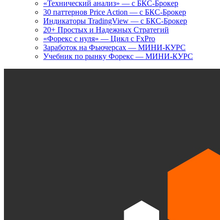
«Технический анализ» — с БКС-Брокер
30 паттернов Price Action — с БКС-Брокер
Индикаторы TradingView — с БКС-Брокер
20+ Простых и Надежных Стратегий
«Форекс с нуля» — Цикл с FxPro
Заработок на Фьючерсах — МИНИ-КУРС
Учебник по рынку Форекс — МИНИ-КУРС