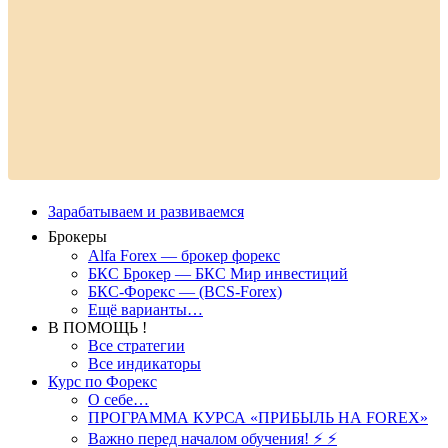
Зарабатываем и развиваемся
Брокеры
Alfa Forex — брокер форекс
БКС Брокер — БКС Мир инвестиций
БКС-Форекс — (BCS-Forex)
Ещё варианты…
В ПОМОЩЬ !
Все стратегии
Все индикаторы
Курс по Форекс
О себе…
ПРОГРАММА КУРСА «ПРИБЫЛЬ НА FOREX»
Важно перед началом обучения! ⚡ ⚡