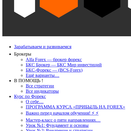
Зарабатываем и развиваемся
Брокеры
Alfa Forex — брокер форекс
БКС Брокер — БКС Мир инвестиций
БКС-Форекс — (BCS-Forex)
Ещё варианты…
В ПОМОЩЬ !
Все стратегии
Все индикаторы
Курс по Форекс
О себе…
ПРОГРАММА КУРСА «ПРИБЫЛЬ НА FOREX»
Важно перед началом обучения! ⚡ ⚡
Мастер-класс о пяти направлениях…
Урок №1: Фундамент и основы
Урок №2: Внедрение и стратегии