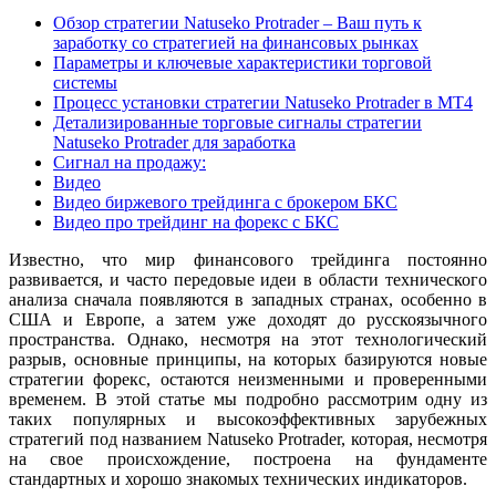
Обзор стратегии Natuseko Protrader – Ваш путь к
заработку со стратегией на финансовых рынках
Параметры и ключевые характеристики торговой
системы
Процесс установки стратегии Natuseko Protrader в МТ4
Детализированные торговые сигналы стратегии
Natuseko Protrader для заработка
Сигнал на продажу:
Видео
Видео биржевого трейдинга с брокером БКС
Видео про трейдинг на форекс с БКС
Известно, что мир финансового трейдинга постоянно
развивается, и часто передовые идеи в области технического
анализа сначала появляются в западных странах, особенно в
США и Европе, а затем уже доходят до русскоязычного
пространства. Однако, несмотря на этот технологический
разрыв, основные принципы, на которых базируются новые
стратегии форекс, остаются неизменными и проверенными
временем. В этой статье мы подробно рассмотрим одну из
таких популярных и высокоэффективных зарубежных
стратегий под названием Natuseko Protrader, которая, несмотря
на свое происхождение, построена на фундаменте
стандартных и хорошо знакомых технических индикаторов.