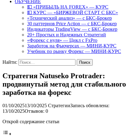
ОБУЧЕНИЕ
💵 «ПРИБЫЛЬ НА FOREX» — КУРС
💵 КУРС — «БИРЖЕВОЙ СТАРТ С БКС»
«Технический анализ» — с БКС-Брокер
30 паттернов Price Action — с БКС-Брокер
Индикаторы TradingView — с БКС-Брокер
20+ Простых и Надежных Стратегий
«Форекс с нуля» — Цикл с FxPro
Заработок на Фьючерсах — МИНИ-КУРС
Учебник по рынку Форекс — МИНИ-КУРС
Найти:
Стратегия Natuseko Protrader:
продвинутый метод для стабильного
заработка на форекс
01/10/2025
13/10/2025
Стратегии
Запись обновлена:
13/10/2025
Отзывов: 0
Открой содержание статьи