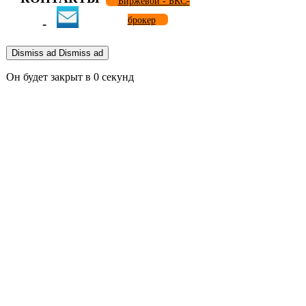
Биржевой - БКС-
брокер
-
Dismiss ad
Dismiss ad
Он будет закрыт в
0
секунд