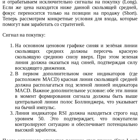
и отрабатываем исключительно сигналы на покупку (Long).
Если же цена находится ниже данной скользящей средней,
фокус переносится только на позиции на продажу (Short).
Теперь рассмотрим конкретные условия для входа, которые
помогут вам заработать со стратегией.
Сигнал на покупку:
На основном ценовом графике синяя и зелёная линии
скользящих средних должны пересечь красную
скользящую среднюю
снизу вверх
. При этом
зеленая
линия должна оказаться над синей
, подтверждая силу
восходящего движения.
В первом дополнительном окне индикаторов (где
расположен MACD) красная линия скользящей средней
должна располагаться
под
зеленой линией индикатора
MACD. Важное дополнительное условие: обе эти линии
в момент формирования сигнала должны быть
выше
центральной линии
полос Боллинджера, что указывает
на бычий импульс.
Линия индикатора RSI должна находиться
строго над
уровнем 50
. Это подтверждает, что покупатели
контролируют ситуацию и обеспечивает потенциально
высокий заработок.