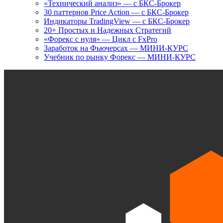
«Технический анализ» — с БКС-Брокер
30 паттернов Price Action — с БКС-Брокер
Индикаторы TradingView — с БКС-Брокер
20+ Простых и Надежных Стратегий
«Форекс с нуля» — Цикл с FxPro
Заработок на Фьючерсах — МИНИ-КУРС
Учебник по рынку Форекс — МИНИ-КУРС