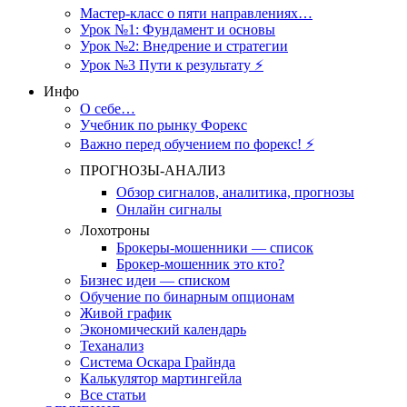
Мастер-класс о пяти направлениях…
Урок №1: Фундамент и основы
Урок №2: Внедрение и стратегии
Урок №3 Пути к результату ⚡️
Инфо
О себе…
Учебник по рынку Форекс
Важно перед обучением по форекс! ⚡
ПРОГНОЗЫ-АНАЛИЗ
Обзор сигналов, аналитика, прогнозы
Онлайн сигналы
Лохотроны
Брокеры-мошенники — список
Брокер-мошенник это кто?
Бизнес идеи — списком
Обучение по бинарным опционам
Живой график
Экономический календарь
Теханализ
Система Оскара Грайнда
Калькулятор мартингейла
Все статьи