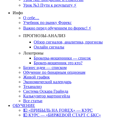
Урок №3 Пути к результату ⚡️
Инфо
О себе…
Учебник по рынку Форекс
Важно перед обучением по форекс! ⚡
ПРОГНОЗЫ-АНАЛИЗ
Обзор сигналов, аналитика, прогнозы
Онлайн сигналы
Лохотроны
Брокеры-мошенники — список
Брокер-мошенник это кто?
Бизнес идеи — списком
Обучение по бинарным опционам
Живой график
Экономический календарь
Теханализ
Система Оскара Грайнда
Калькулятор мартингейла
Все статьи
ОБУЧЕНИЕ
💵 «ПРИБЫЛЬ НА FOREX» — КУРС
💵 КУРС — «БИРЖЕВОЙ СТАРТ С БКС»