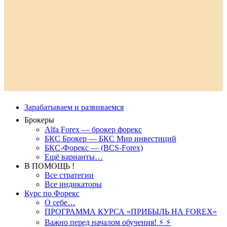
Зарабатываем и развиваемся
Брокеры
Alfa Forex — брокер форекс
БКС Брокер — БКС Мир инвестиций
БКС-Форекс — (BCS-Forex)
Ещё варианты…
В ПОМОЩЬ !
Все стратегии
Все индикаторы
Курс по Форекс
О себе…
ПРОГРАММА КУРСА «ПРИБЫЛЬ НА FOREX»
Важно перед началом обучения! ⚡ ⚡