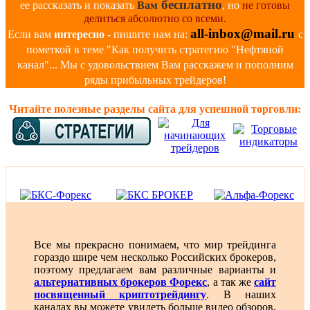
бесплатно
ее рассказать и показать
Вам
, но
не готовы
делиться абсолютно со всеми.
all-inbox@mail.ru
Если вам
интересно
- пишите нам на:
с
пометкой в теме "Как получить стратегию "Нефтяной
канал"... Мы с удовольствием Вам расскажем и пополним
ряды прибыльных трейдеров!
Читайте полезные разделы сайта для успешной торговли:
Все мы прекрасно понимаем, что мир трейдинга
гораздо шире чем несколько Российских брокеров,
поэтому предлагаем вам различные варианты и
альтернативных брокеров Форекс
, а так же
сайт
посвященный криптотрейдингу
. В наших
каналах вы можете увидеть больше видео обзоров,