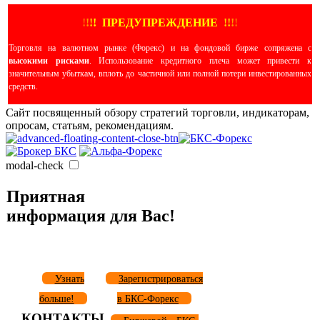
!
!
!
!
ПРЕДУПРЕЖДЕНИЕ
!!
!
!
Торговля на валютном рынке (Форекс) и на фондовой бирже сопряжена с
высокими рисками
. Использование кредитного плеча может привести к
значительным убыткам, вплоть до частичной или полной потери инвестированных
средств.
Сайт посвященный обзору стратегий торговли, индикаторам,
опросам, статьям, рекомендациям.
modal-check
Приятная
информация для Вас!
Узнать
Зарегистрироваться
больше!
в БКС-Форекс
КОНТАКТЫ