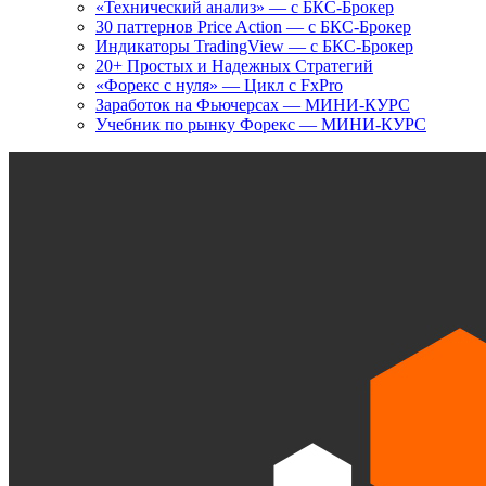
«Технический анализ» — с БКС-Брокер
30 паттернов Price Action — с БКС-Брокер
Индикаторы TradingView — с БКС-Брокер
20+ Простых и Надежных Стратегий
«Форекс с нуля» — Цикл с FxPro
Заработок на Фьючерсах — МИНИ-КУРС
Учебник по рынку Форекс — МИНИ-КУРС