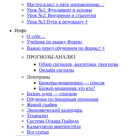
Мастер-класс о пяти направлениях…
Урок №1: Фундамент и основы
Урок №2: Внедрение и стратегии
Урок №3 Пути к результату ⚡️
Инфо
О себе…
Учебник по рынку Форекс
Важно перед обучением по форекс! ⚡
ПРОГНОЗЫ-АНАЛИЗ
Обзор сигналов, аналитика, прогнозы
Онлайн сигналы
Лохотроны
Брокеры-мошенники — список
Брокер-мошенник это кто?
Бизнес идеи — списком
Обучение по бинарным опционам
Живой график
Экономический календарь
Теханализ
Система Оскара Грайнда
Калькулятор мартингейла
Все статьи