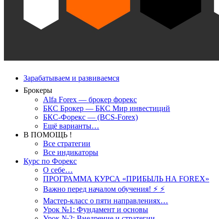
Зарабатываем и развиваемся
Брокеры
Alfa Forex — брокер форекс
БКС Брокер — БКС Мир инвестиций
БКС-Форекс — (BCS-Forex)
Ещё варианты…
В ПОМОЩЬ !
Все стратегии
Все индикаторы
Курс по Форекс
О себе…
ПРОГРАММА КУРСА «ПРИБЫЛЬ НА FOREX»
Важно перед началом обучения! ⚡ ⚡
Мастер-класс о пяти направлениях…
Урок №1: Фундамент и основы
Урок №2: Внедрение и стратегии