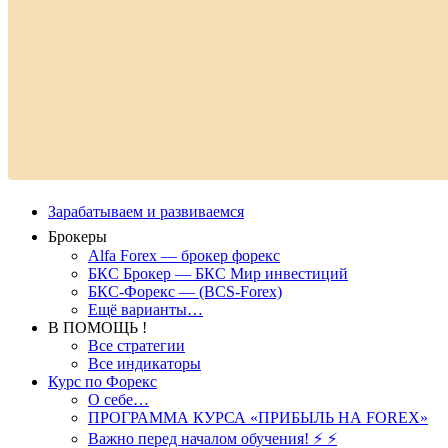
Зарабатываем и развиваемся
Брокеры
Alfa Forex — брокер форекс
БКС Брокер — БКС Мир инвестиций
БКС-Форекс — (BCS-Forex)
Ещё варианты…
В ПОМОЩЬ !
Все стратегии
Все индикаторы
Курс по Форекс
О себе…
ПРОГРАММА КУРСА «ПРИБЫЛЬ НА FOREX»
Важно перед началом обучения! ⚡ ⚡