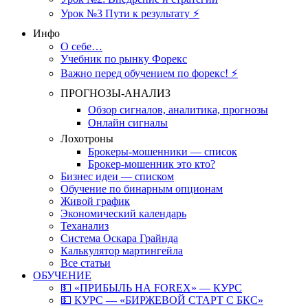
Урок №3 Пути к результату ⚡️
Инфо
О себе…
Учебник по рынку Форекс
Важно перед обучением по форекс! ⚡
ПРОГНОЗЫ-АНАЛИЗ
Обзор сигналов, аналитика, прогнозы
Онлайн сигналы
Лохотроны
Брокеры-мошенники — список
Брокер-мошенник это кто?
Бизнес идеи — списком
Обучение по бинарным опционам
Живой график
Экономический календарь
Теханализ
Система Оскара Грайнда
Калькулятор мартингейла
Все статьи
ОБУЧЕНИЕ
💵 «ПРИБЫЛЬ НА FOREX» — КУРС
💵 КУРС — «БИРЖЕВОЙ СТАРТ С БКС»