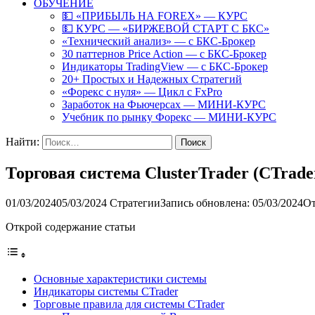
ОБУЧЕНИЕ
💵 «ПРИБЫЛЬ НА FOREX» — КУРС
💵 КУРС — «БИРЖЕВОЙ СТАРТ С БКС»
«Технический анализ» — с БКС-Брокер
30 паттернов Price Action — с БКС-Брокер
Индикаторы TradingView — с БКС-Брокер
20+ Простых и Надежных Стратегий
«Форекс с нуля» — Цикл с FxPro
Заработок на Фьючерсах — МИНИ-КУРС
Учебник по рынку Форекс — МИНИ-КУРС
Найти:
Торговая система ClusterTrader (CTrade
01/03/2024
05/03/2024
Стратегии
Запись обновлена: 05/03/2024
От
Открой содержание статьи
Основные характеристики системы
Индикаторы системы CTrader
Торговые правила для системы CTrader