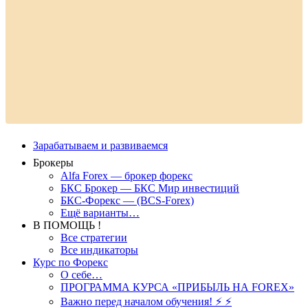
Зарабатываем и развиваемся
Брокеры
Alfa Forex — брокер форекс
БКС Брокер — БКС Мир инвестиций
БКС-Форекс — (BCS-Forex)
Ещё варианты…
В ПОМОЩЬ !
Все стратегии
Все индикаторы
Курс по Форекс
О себе…
ПРОГРАММА КУРСА «ПРИБЫЛЬ НА FOREX»
Важно перед началом обучения! ⚡ ⚡