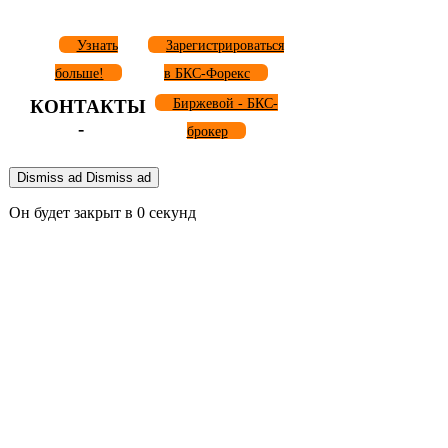
Узнать
Зарегистрироваться
больше!
в БКС-Форекс
КОНТАКТЫ
Биржевой - БКС-
-
брокер
Dismiss ad
Dismiss ad
Он будет закрыт в
0
секунд