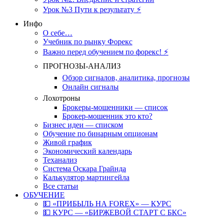
Урок №3 Пути к результату ⚡️
Инфо
О себе…
Учебник по рынку Форекс
Важно перед обучением по форекс! ⚡
ПРОГНОЗЫ-АНАЛИЗ
Обзор сигналов, аналитика, прогнозы
Онлайн сигналы
Лохотроны
Брокеры-мошенники — список
Брокер-мошенник это кто?
Бизнес идеи — списком
Обучение по бинарным опционам
Живой график
Экономический календарь
Теханализ
Система Оскара Грайнда
Калькулятор мартингейла
Все статьи
ОБУЧЕНИЕ
💵 «ПРИБЫЛЬ НА FOREX» — КУРС
💵 КУРС — «БИРЖЕВОЙ СТАРТ С БКС»