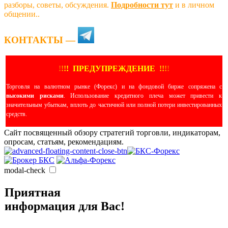
разборы, советы, обсуждения.
Подробности тут
и в личном
общении..
КОНТАКТЫ —
!
!
!
!
ПРЕДУПРЕЖДЕНИЕ
!!
!
!
Торговля на валютном рынке (Форекс) и на фондовой бирже сопряжена с
высокими рисками
. Использование кредитного плеча может привести к
значительным убыткам, вплоть до частичной или полной потери инвестированных
средств.
Сайт посвященный обзору стратегий торговли, индикаторам,
опросам, статьям, рекомендациям.
modal-check
Приятная
информация для Вас!