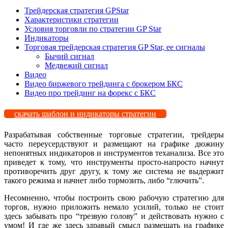
Трейдерская стратегия GPStar
Характеристики стратегии
Условия торговли по стратегии GP Star
Индикаторы
Торговая трейдерская стратегия GP Star, ее сигналы
Бычий сигнал
Медвежий сигнал
Видео
Видео биржевого трейдинга с брокером БКС
Видео про трейдинг на форекс с БКС
скачать шаблон и индикаторы стратегии
Разрабатывая собственные торговые стратегии, трейдеры
часто переусердствуют и размещают на графике дюжину
непонятных индикаторов и инструментов теханализа. Все это
приведет к тому, что инструменты просто-напросто начнут
противоречить друг другу, к тому же система не выдержит
такого режима и начнет либо тормозить, либо “глючить”.
Несомненно, чтобы построить свою рабочую стратегию для
торгов, нужно приложить немало усилий, только не стоит
здесь забывать про “трезвую голову” и действовать нужно с
умом! И где же здесь здравый смысл размещать на графике