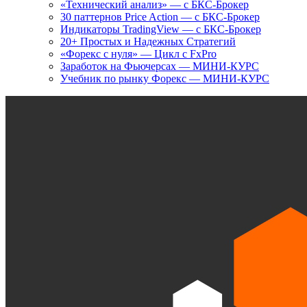
«Технический анализ» — с БКС-Брокер
30 паттернов Price Action — с БКС-Брокер
Индикаторы TradingView — с БКС-Брокер
20+ Простых и Надежных Стратегий
«Форекс с нуля» — Цикл с FxPro
Заработок на Фьючерсах — МИНИ-КУРС
Учебник по рынку Форекс — МИНИ-КУРС