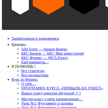
Зарабатываем и развиваемся
Брокеры
Alfa Forex — брокер форекс
БКС Брокер — БКС Мир инвестиций
БКС-Форекс — (BCS-Forex)
Ещё варианты…
В ПОМОЩЬ !
Все стратегии
Все индикаторы
Курс по Форекс
О себе…
ПРОГРАММА КУРСА «ПРИБЫЛЬ НА FOREX»
Важно перед началом обучения! ⚡ ⚡
Мастер-класс о пяти направлениях…
Урок №1: Фундамент и основы
Урок №2: Внедрение и стратегии