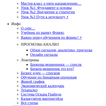
Мастер-класс о пяти направлениях…
Урок №1: Фундамент и основы
Урок №2: Внедрение и стратегии
Урок №3 Пути к результату ⚡️
Инфо
О себе…
Учебник по рынку Форекс
Важно перед обучением по форекс! ⚡
ПРОГНОЗЫ-АНАЛИЗ
Обзор сигналов, аналитика, прогнозы
Онлайн сигналы
Лохотроны
Брокеры-мошенники — список
Брокер-мошенник это кто?
Бизнес идеи — списком
Обучение по бинарным опционам
Живой график
Экономический календарь
Теханализ
Система Оскара Грайнда
Калькулятор мартингейла
Все статьи