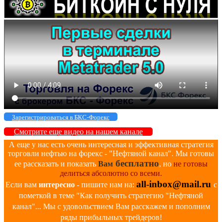
Зарегистрироваться в БКС-Форекс
Смотрите еще видео на нашем канале
А еще у нас есть очень интересная и эффективная стратегия
торговли нефтью на форекс - "Нефтяной канал". Мы готовы
бесплатно
ее рассказать и показать
Вам
, но
не готовы
делиться абсолютно со всеми.
all-inbox@mail.ru
Если вам
интересно
- пишите нам на:
с
пометкой в теме "Как получить стратегию "Нефтяной
канал"... Мы с удовольствием Вам расскажем и пополним
ряды прибыльных трейдеров!