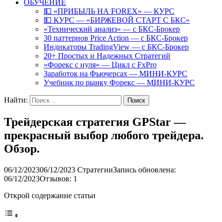
ОБУЧЕНИЕ
💵 «ПРИБЫЛЬ НА FOREX» — КУРС
💵 КУРС — «БИРЖЕВОЙ СТАРТ С БКС»
«Технический анализ» — с БКС-Брокер
30 паттернов Price Action — с БКС-Брокер
Индикаторы TradingView — с БКС-Брокер
20+ Простых и Надежных Стратегий
«Форекс с нуля» — Цикл с FxPro
Заработок на Фьючерсах — МИНИ-КУРС
Учебник по рынку Форекс — МИНИ-КУРС
Найти:
Трейдерская стратегия GPStar —
прекрасный выбор любого трейдера.
Обзор.
06/12/2023
06/12/2023
Стратегии
Запись обновлена:
06/12/2023
Отзывов: 1
Открой содержание статьи