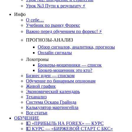
Урок №3 Пути к результату ⚡️
Инфо
О себе…
Учебник по рынку Форекс
Важно перед обучением по форекс! ⚡
ПРОГНОЗЫ-АНАЛИЗ
Обзор сигналов, аналитика, прогнозы
Онлайн сигналы
Лохотроны
Брокеры-мошенники — список
Брокер-мошенник это кто?
Бизнес идеи — списком
Обучение по бинарным опционам
Живой график
Экономический календарь
Теханализ
Система Оскара Грайнда
Калькулятор мартингейла
Все статьи
ОБУЧЕНИЕ
💵 «ПРИБЫЛЬ НА FOREX» — КУРС
💵 КУРС — «БИРЖЕВОЙ СТАРТ С БКС»