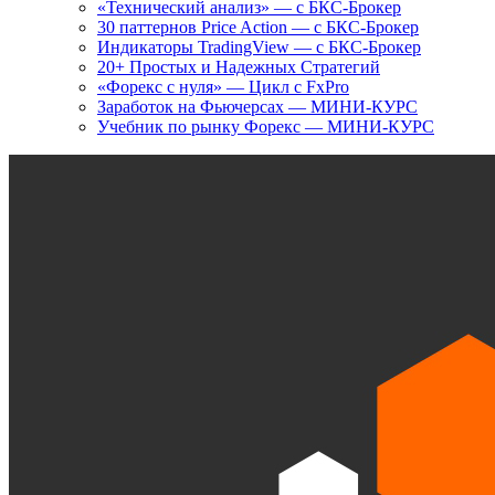
«Технический анализ» — с БКС-Брокер
30 паттернов Price Action — с БКС-Брокер
Индикаторы TradingView — с БКС-Брокер
20+ Простых и Надежных Стратегий
«Форекс с нуля» — Цикл с FxPro
Заработок на Фьючерсах — МИНИ-КУРС
Учебник по рынку Форекс — МИНИ-КУРС