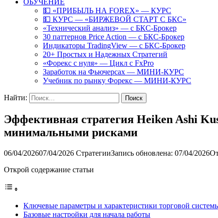
ОБУЧЕНИЕ
💵 «ПРИБЫЛЬ НА FOREX» — КУРС
💵 КУРС — «БИРЖЕВОЙ СТАРТ С БКС»
«Технический анализ» — с БКС-Брокер
30 паттернов Price Action — с БКС-Брокер
Индикаторы TradingView — с БКС-Брокер
20+ Простых и Надежных Стратегий
«Форекс с нуля» — Цикл с FxPro
Заработок на Фьючерсах — МИНИ-КУРС
Учебник по рынку Форекс — МИНИ-КУРС
Найти:
Эффективная стратегия Heiken Ashi Kus
минимальными рисками
06/04/2026
07/04/2026
Стратегии
Запись обновлена: 07/04/2026
От
Открой содержание статьи
Ключевые параметры и характеристики торговой систем
Базовые настройки для начала работы