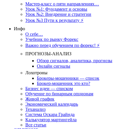
Мастер-класс о пяти направлениях…
Урок №1: Фундамент и основы
Урок №2: Внедрение и стратегии
Урок №3 Пути к результату ⚡️
Инфо
О себе…
Учебник по рынку Форекс
Важно перед обучением по форекс! ⚡
ПРОГНОЗЫ-АНАЛИЗ
Обзор сигналов, аналитика, прогнозы
Онлайн сигналы
Лохотроны
Брокеры-мошенники — список
Брокер-мошенник это кто?
Бизнес идеи — списком
Обучение по бинарным опционам
Живой график
Экономический календарь
Теханализ
Система Оскара Грайнда
Калькулятор мартингейла
Все статьи