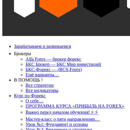
Зарабатываем и развиваемся
Брокеры
Alfa Forex — брокер форекс
БКС Брокер — БКС Мир инвестиций
БКС-Форекс — (BCS-Forex)
Ещё варианты…
В ПОМОЩЬ !
Все стратегии
Все индикаторы
Курс по Форекс
О себе…
ПРОГРАММА КУРСА «ПРИБЫЛЬ НА FOREX»
Важно перед началом обучения! ⚡ ⚡
Мастер-класс о пяти направлениях…
Урок №1: Фундамент и основы
Урок №2: Внедрение и стратегии