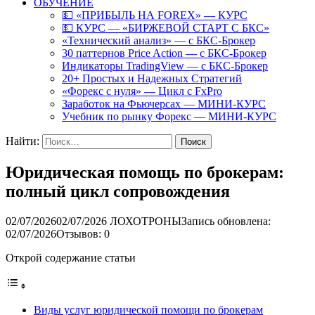
ОБУЧЕНИЕ
💵 «ПРИБЫЛЬ НА FOREX» — КУРС
💵 КУРС — «БИРЖЕВОЙ СТАРТ С БКС»
«Технический анализ» — с БКС-Брокер
30 паттернов Price Action — с БКС-Брокер
Индикаторы TradingView — с БКС-Брокер
20+ Простых и Надежных Стратегий
«Форекс с нуля» — Цикл с FxPro
Заработок на Фьючерсах — МИНИ-КУРС
Учебник по рынку Форекс — МИНИ-КУРС
Найти:
Юридическая помощь по брокерам:
полный цикл сопровождения
02/07/2026
02/07/2026
ЛОХОТРОНЫ
Запись обновлена:
02/07/2026
Отзывов: 0
Открой содержание статьи
Виды услуг юридической помощи по брокерам