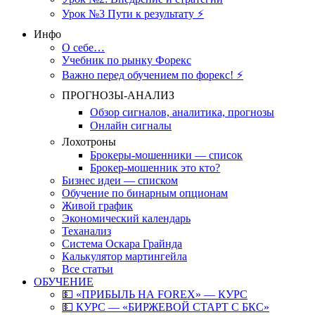
Урок №3 Пути к результату ⚡️
Инфо
О себе…
Учебник по рынку Форекс
Важно перед обучением по форекс! ⚡
ПРОГНОЗЫ-АНАЛИЗ
Обзор сигналов, аналитика, прогнозы
Онлайн сигналы
Лохотроны
Брокеры-мошенники — список
Брокер-мошенник это кто?
Бизнес идеи — списком
Обучение по бинарным опционам
Живой график
Экономический календарь
Теханализ
Система Оскара Грайнда
Калькулятор мартингейла
Все статьи
ОБУЧЕНИЕ
💵 «ПРИБЫЛЬ НА FOREX» — КУРС
💵 КУРС — «БИРЖЕВОЙ СТАРТ С БКС»