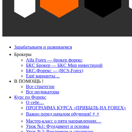
Зарабатываем и развиваемся
Брокеры
Alfa Forex — брокер форекс
БКС Брокер — БКС Мир инвестиций
БКС-Форекс — (BCS-Forex)
Ещё варианты…
В ПОМОЩЬ !
Все стратегии
Все индикаторы
Курс по Форекс
О себе…
ПРОГРАММА КУРСА «ПРИБЫЛЬ НА FOREX»
Важно перед началом обучения! ⚡ ⚡
Мастер-класс о пяти направлениях…
Урок №1: Фундамент и основы
Урок №2: Внедрение и стратегии