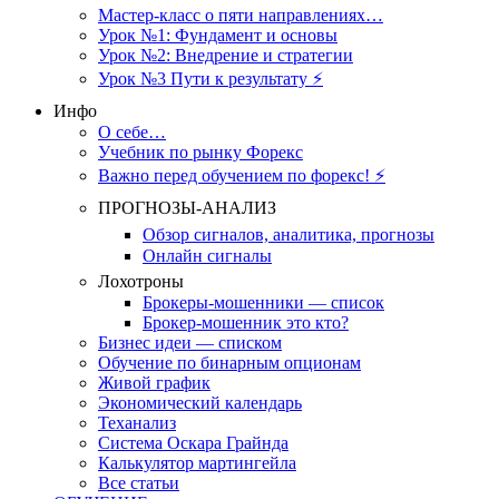
Мастер-класс о пяти направлениях…
Урок №1: Фундамент и основы
Урок №2: Внедрение и стратегии
Урок №3 Пути к результату ⚡️
Инфо
О себе…
Учебник по рынку Форекс
Важно перед обучением по форекс! ⚡
ПРОГНОЗЫ-АНАЛИЗ
Обзор сигналов, аналитика, прогнозы
Онлайн сигналы
Лохотроны
Брокеры-мошенники — список
Брокер-мошенник это кто?
Бизнес идеи — списком
Обучение по бинарным опционам
Живой график
Экономический календарь
Теханализ
Система Оскара Грайнда
Калькулятор мартингейла
Все статьи