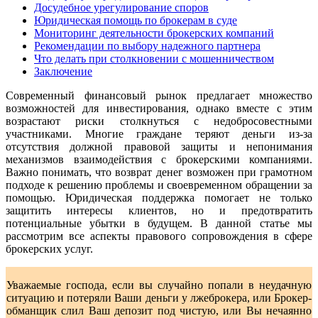
Досудебное урегулирование споров
Юридическая помощь по брокерам в суде
Мониторинг деятельности брокерских компаний
Рекомендации по выбору надежного партнера
Что делать при столкновении с мошенничеством
Заключение
Современный финансовый рынок предлагает множество
возможностей для инвестирования, однако вместе с этим
возрастают риски столкнуться с недобросовестными
участниками. Многие граждане теряют деньги из-за
отсутствия должной правовой защиты и непонимания
механизмов взаимодействия с брокерскими компаниями.
Важно понимать, что возврат денег возможен при грамотном
подходе к решению проблемы и своевременном обращении за
помощью. Юридическая поддержка помогает не только
защитить интересы клиентов, но и предотвратить
потенциальные убытки в будущем. В данной статье мы
рассмотрим все аспекты правового сопровождения в сфере
брокерских услуг.
Уважаемые господа, если вы случайно попали в неудачную
ситуацию и потеряли Ваши деньги у лжеброкера, или Брокер-
обманщик слил Ваш депозит под чистую, или Вы нечаянно