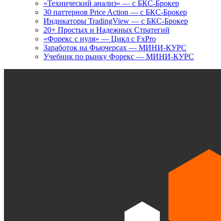
«Технический анализ» — с БКС-Брокер
30 паттернов Price Action — с БКС-Брокер
Индикаторы TradingView — с БКС-Брокер
20+ Простых и Надежных Стратегий
«Форекс с нуля» — Цикл с FxPro
Заработок на Фьючерсах — МИНИ-КУРС
Учебник по рынку Форекс — МИНИ-КУРС