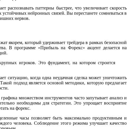
т распознавать паттерны быстрее, что увеличивает скорость
 устойчивых нейронных связей. Вы перестанете сомневаться в
 лишних нервов.
ужат якорем, который удерживает трейдера в рамках безопасной
ства. В программе «Прибыль на Форекс» акцент делается на
ций.
рупных игроков. Это фундамент, на котором строится
ает ситуацию, когда одна неудачная сделка может уничтожить
Такой подход является основой методики, которую предлагает
ости.
 графика множеством инструментов часто запутывает анализ и
тельно необходимы для стратегии. Это упрощает восприятие
тать на форекс.
еделенные часы позволяет быть максимально продуктивным и
ждого человека. Соблюдение этого режима улучшает качество
оровьем.