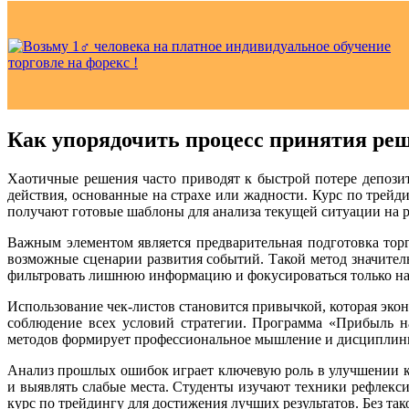
Как упорядочить процесс принятия ре
Хаотичные решения часто приводят к быстрой потере депоз
действия, основанные на страхе или жадности. Курс по трей
получают готовые шаблоны для анализа текущей ситуации на ры
Важным элементом является предварительная подготовка торг
возможные сценарии развития событий. Такой метод значител
фильтровать лишнюю информацию и фокусироваться только на з
Использование чек-листов становится привычкой, которая эко
соблюдение всех условий стратегии. Программа «Прибыль на
методов формирует профессиональное мышление и дисциплиниро
Анализ прошлых ошибок играет ключевую роль в улучшении к
и выявлять слабые места. Студенты изучают техники рефлекс
курс по трейдингу для достижения лучших результатов. Без та