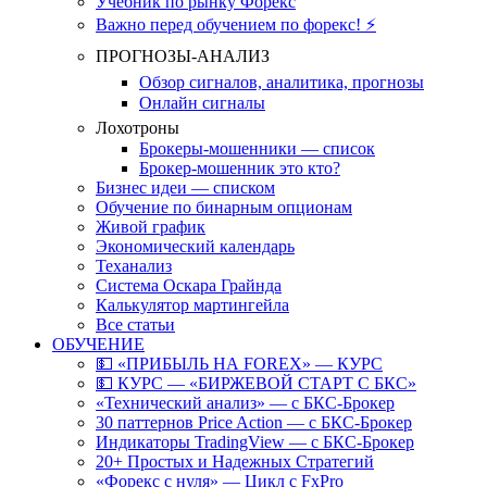
Учебник по рынку Форекс
Важно перед обучением по форекс! ⚡
ПРОГНОЗЫ-АНАЛИЗ
Обзор сигналов, аналитика, прогнозы
Онлайн сигналы
Лохотроны
Брокеры-мошенники — список
Брокер-мошенник это кто?
Бизнес идеи — списком
Обучение по бинарным опционам
Живой график
Экономический календарь
Теханализ
Система Оскара Грайнда
Калькулятор мартингейла
Все статьи
ОБУЧЕНИЕ
💵 «ПРИБЫЛЬ НА FOREX» — КУРС
💵 КУРС — «БИРЖЕВОЙ СТАРТ С БКС»
«Технический анализ» — с БКС-Брокер
30 паттернов Price Action — с БКС-Брокер
Индикаторы TradingView — с БКС-Брокер
20+ Простых и Надежных Стратегий
«Форекс с нуля» — Цикл с FxPro