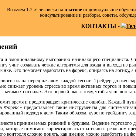
Возьмем 1-2 ‍♂️ человека на
платное
индивидуальное обучение
консультирование и разборы, советы, обсужд
КОНТАКТЫ -
шений
ита и эмоциональному выгоранию начинающего специалиста. С
дингу учит создавать четкие алгоритмы для входа и выхода из
нке. Это помогает заработать на форекс, опираясь на логику, а
ового плана перед началом каждой сессии. Трейдер должен за
ьно снижает уровень стресса во время активных торгов и повы
начимых сигналах. Это первый шаг к тому, чтобы успешно зара
номит время и предотвращает критические ошибки. Каждый пункт
 Форекс» предоставляет такие инструменты для систематизац
ванный подход к делу. Таким образом, курс по трейдингу закл
ачества принимаемых решений в будущем. Ведение торгового дн
ии, которые помогают корректировать стратегию в реальном вре
кого контроля сложно понять, как именно можно заработать на ф