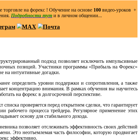
 торговле на форекс ! Обучение на основе
100
видео-уроков ️ +
ения.
Подробности тут
и в личном общении...
труктурированный подход позволяет исключить импульсивные
 рыночных позиций. Участники программы «Прибыль на Форекс»
 не на интуитивные догадки.
ранее определить уровни поддержки и сопротивления, а также
шает концентрацию внимания. В рамках обучения вы научитесь
ботать на форекс в долгосрочной перспективе.
 списка проверяется перед открытием сделки, что гарантирует
ии рабочего процесса трейдера. Регулярное применение этих
адывает основу для стабильного дохода.
евника позволяет отслеживать эффективность своих действий
мени. Это неотъемлемая часть философии, которую продвигает
орекс эффективно.