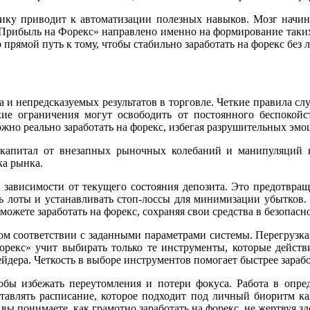
ку приводит к автоматизации полезных навыков. Мозг начинае
Прибыль на Форекс» направлено именно на формирование таких
 прямой путь к тому, чтобы стабильно заработать на форекс без
а и непредсказуемых результатов в торговле. Четкие правила сл
ткие ограничения могут освободить от постоянного беспокой
жно реально заработать на форекс, избегая разрушительных эмо
капитал от внезапных рыночных колебаний и манипуляций к
ка рынка.
зависимости от текущего состояния депозита. Это предотвращ
ь лоты и устанавливать стоп-лоссы для минимизации убытков. 
можете заработать на форекс, сохраняя свои средства в безопасн
гом соответствии с заданными параметрами системы. Перегрузка
рекс» учит выбирать только те инструменты, которые действи
йдера. Четкость в выборе инструментов помогает быстрее зарабо
обы избежать переутомления и потери фокуса. Работа в опр
ставлять расписание, которое подходит под личный биоритм ка
ы понимаете, как грамотно заработать на форекс, не жертвуя зд