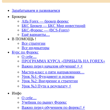
Зарабатываем и развиваемся
Брокеры
Alfa Forex — брокер форекс
БКС Брокер — БКС Мир инвестиций
БКС-Форекс — (BCS-Forex)
Ещё варианты…
В ПОМОЩЬ !
Все стратегии
Все индикаторы
Курс по Форекс
О себе…
ПРОГРАММА КУРСА «ПРИБЫЛЬ НА FOREX»
Важно перед началом обучения! ⚡ ⚡
Мастер-класс о пяти направлениях…
Урок №1: Фундамент и основы
Урок №2: Внедрение и стратегии
Урок №3 Пути к результату ⚡️
Инфо
О себе…
Учебник по рынку Форекс
Важно перед обучением по форекс! ⚡