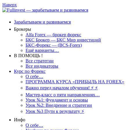
Наверх
Зарабатываем и развиваемся
Брокеры
Alfa Forex — брокер форекс
БКС Брокер — БКС Мир инвестиций
БКС-Форекс — (BCS-Forex)
Ещё варианты…
В ПОМОЩЬ !
Все стратегии
Все индикаторы
Курс по Форекс
О себе…
ПРОГРАММА КУРСА «ПРИБЫЛЬ НА FOREX»
Важно перед началом обучения! ⚡ ⚡
Мастер-класс о пяти направлениях…
Урок №1: Фундамент и основы
Урок №2: Внедрение и стратегии
Урок №3 Пути к результату ⚡️
Инфо
О себе…