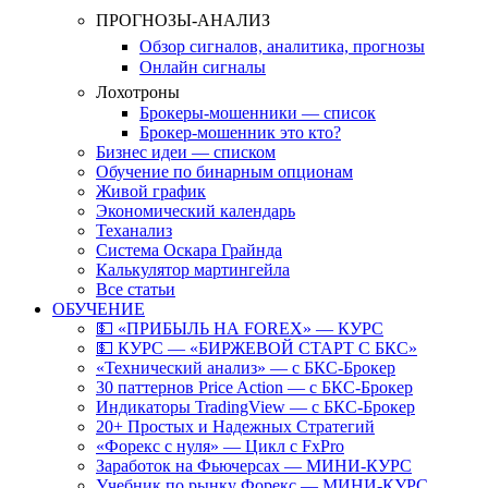
ПРОГНОЗЫ-АНАЛИЗ
Обзор сигналов, аналитика, прогнозы
Онлайн сигналы
Лохотроны
Брокеры-мошенники — список
Брокер-мошенник это кто?
Бизнес идеи — списком
Обучение по бинарным опционам
Живой график
Экономический календарь
Теханализ
Система Оскара Грайнда
Калькулятор мартингейла
Все статьи
ОБУЧЕНИЕ
💵 «ПРИБЫЛЬ НА FOREX» — КУРС
💵 КУРС — «БИРЖЕВОЙ СТАРТ С БКС»
«Технический анализ» — с БКС-Брокер
30 паттернов Price Action — с БКС-Брокер
Индикаторы TradingView — с БКС-Брокер
20+ Простых и Надежных Стратегий
«Форекс с нуля» — Цикл с FxPro
Заработок на Фьючерсах — МИНИ-КУРС
Учебник по рынку Форекс — МИНИ-КУРС