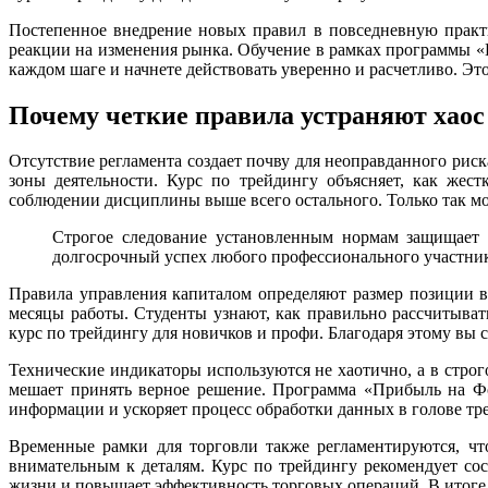
Постепенное внедрение новых правил в повседневную практи
реакции на изменения рынка. Обучение в рамках программы «
каждом шаге и начнете действовать уверенно и расчетливо. Это
Почему четкие правила устраняют хаос
Отсутствие регламента создает почву для неоправданного риск
зоны деятельности. Курс по трейдингу объясняет, как жес
соблюдении дисциплины выше всего остального. Только так мо
Строгое следование установленным нормам защищает 
долгосрочный успех любого профессионального участни
Правила управления капиталом определяют размер позиции в 
месяцы работы. Студенты узнают, как правильно рассчитыват
курс по трейдингу для новичков и профи. Благодаря этому вы с
Технические индикаторы используются не хаотично, а в стро
мешает принять верное решение. Программа «Прибыль на Фо
информации и ускоряет процесс обработки данных в голове тре
Временные рамки для торговли также регламентируются, чт
внимательным к деталям. Курс по трейдингу рекомендует со
жизни и повышает эффективность торговых операций. В итоге в