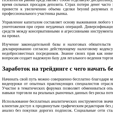
время сильных просадок депозита. Страх потери денег част
привести к увеличению объема сделки beyond разумных пр
профессионального участника рынка.
Управление капиталом составляет основу выживания любого т
уничтожения при серии неудачных операций. Диверсификация
средств между консервативными и агрессивными инструментами
на провал.
Изучение законодательной базы и налоговых обязательст
декларированию согласно действующему налоговому кодекс
недобросовестных посредников. Знание своих прав как инв
вопросам создает надежную базу для легального ведения торго
Заработок на трейдинге с чего начать б
Начинать свой путь можно совершенно бесплатно благодаря 
видеоуроки от опытных практикующих специалистов отрасли
Участие в тематических форумах позволяет обмениваться оп
навыки торговли на реальных рыночных данных без риска поте
Использование бесплатных аналитических инструментов значи
клиентам доступ к продвинутым графическим редакторам без
анализ без покупки дорогих подписок. Социальные сети ст