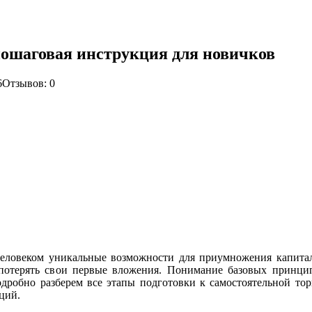
 пошаговая инструкция для новичков
6
Отзывов: 0
ловеком уникальные возможности для приумножения капита
 потерять свои первые вложения. Понимание базовых принци
одробно разберем все этапы подготовки к самостоятельной то
ций.