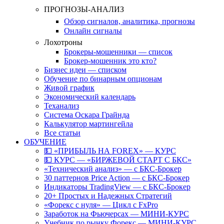
ПРОГНОЗЫ-АНАЛИЗ
Обзор сигналов, аналитика, прогнозы
Онлайн сигналы
Лохотроны
Брокеры-мошенники — список
Брокер-мошенник это кто?
Бизнес идеи — списком
Обучение по бинарным опционам
Живой график
Экономический календарь
Теханализ
Система Оскара Грайнда
Калькулятор мартингейла
Все статьи
ОБУЧЕНИЕ
💵 «ПРИБЫЛЬ НА FOREX» — КУРС
💵 КУРС — «БИРЖЕВОЙ СТАРТ С БКС»
«Технический анализ» — с БКС-Брокер
30 паттернов Price Action — с БКС-Брокер
Индикаторы TradingView — с БКС-Брокер
20+ Простых и Надежных Стратегий
«Форекс с нуля» — Цикл с FxPro
Заработок на Фьючерсах — МИНИ-КУРС
Учебник по рынку Форекс — МИНИ-КУРС