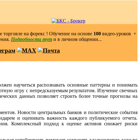
 торговле на форекс ! Обучение на основе
100
видео-уроков ️ +
ения.
Подробности тут
и в личном общении...
олжен научиться распознавать основные паттерны и понимать
ртную игру с непредсказуемым результатом. Изучение свечных
ических данных позволяет строить более точные прогнозы на
ментов. Новости центральных банков и политические события
дарем и оценивать важность каждого публикуемого отчета.
ания. Комплексный подход к оценке активов снижает риски
льная устойчивость помогает сохранять хладнокровие даже во