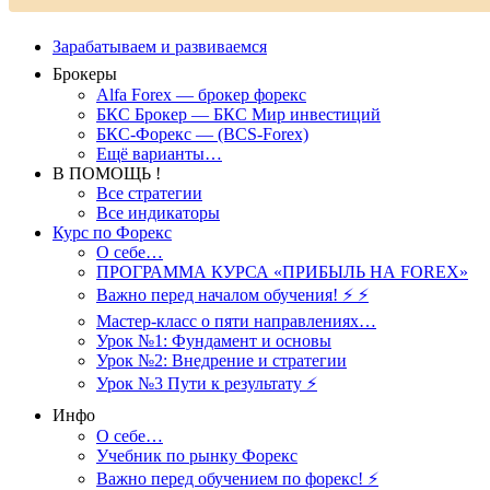
Зарабатываем и развиваемся
Брокеры
Alfa Forex — брокер форекс
БКС Брокер — БКС Мир инвестиций
БКС-Форекс — (BCS-Forex)
Ещё варианты…
В ПОМОЩЬ !
Все стратегии
Все индикаторы
Курс по Форекс
О себе…
ПРОГРАММА КУРСА «ПРИБЫЛЬ НА FOREX»
Важно перед началом обучения! ⚡ ⚡
Мастер-класс о пяти направлениях…
Урок №1: Фундамент и основы
Урок №2: Внедрение и стратегии
Урок №3 Пути к результату ⚡️
Инфо
О себе…
Учебник по рынку Форекс
Важно перед обучением по форекс! ⚡