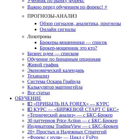
Учебник по рынку Форекс
Важно перед обучением по форекс! ⚡
ПРОГНОЗЫ-АНАЛИЗ
Обзор сигналов, аналитика, прогнозы
Онлайн сигналы
Лохотроны
Брокеры-мошенники — список
Брокер-мошенник это кто?
Бизнес идеи — списком
Обучение по бинарным опционам
Живой график
Экономический календарь
Теханализ
Система Оскара Грайнда
Калькулятор мартингейла
Все статьи
ОБУЧЕНИЕ
💵 «ПРИБЫЛЬ НА FOREX» — КУРС
💵 КУРС — «БИРЖЕВОЙ СТАРТ С БКС»
«Технический анализ» — с БКС-Брокер
30 паттернов Price Action — с БКС-Брокер
Индикаторы TradingView — с БКС-Брокер
20+ Простых и Надежных Стратегий
«Форекс с нуля» — Цикл с FxPro