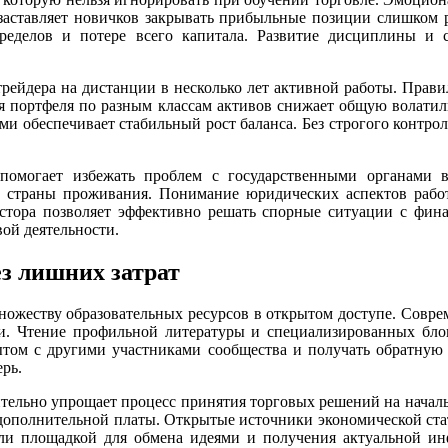
о заставляет новичков закрывать прибыльные позиции слишком
еделов и потере всего капитала. Развитие дисциплины и 
рейдера на дистанции в несколько лет активной работы. Правил
 портфеля по разным классам активов снижает общую волатил
 обеспечивает стабильный рост баланса. Без строгого контрол
в помогает избежать проблем с государственными органами
у страны проживания. Понимание юридических аспектов рабо
естора позволяет эффективно решать спорные ситуации с фи
вой деятельности.
ез лишних затрат
множеству образовательных ресурсов в открытом доступе. Совр
. Чтение профильной литературы и специализированных блог
ытом с другими участниками сообщества и получать обратную с
рь.
тельно упрощает процесс принятия торговых решений на начал
 дополнительной платы. Открытые источники экономической ст
али площадкой для обмена идеями и получения актуальной и