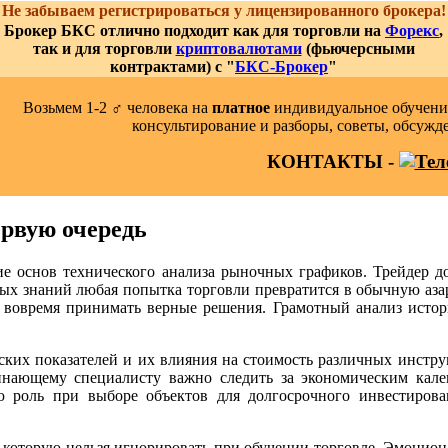
Не забываем регистрироваться у лицензированного брокера!
Брокер БКС отлично подходит как для торговли на
Форекс
,
так и для торговли
криптовалютами
(фьючерсными
контрактами) с "
БКС-Брокер
"
Возьмем 1-2 ‍♂️ человека на
платное
индивидуальное обучение
консультирование и разборы, советы, обсужд
КОНТАКТЫ -
ервую очередь
ие основ технического анализа рыночных графиков. Трейдер д
ых знаний любая попытка торговли превратится в обычную аза
 вовремя принимать верные решения. Грамотный анализ истор
ких показателей и их влияния на стоимость различных инстру
нающему специалисту важно следить за экономическим кален
ю роль при выборе объектов для долгосрочного инвестиров
 которую нельзя игнорировать при обучении торговле. Эмоциона