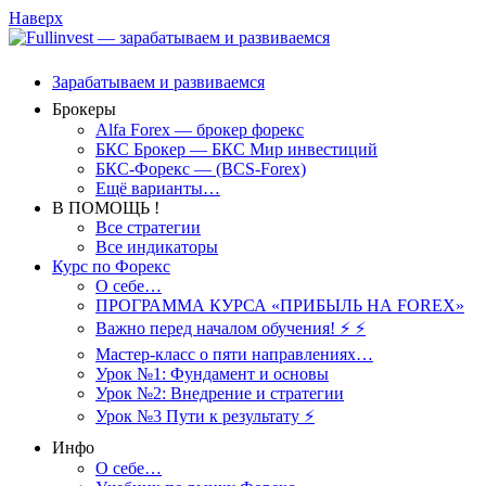
Наверх
Зарабатываем и развиваемся
Брокеры
Alfa Forex — брокер форекс
БКС Брокер — БКС Мир инвестиций
БКС-Форекс — (BCS-Forex)
Ещё варианты…
В ПОМОЩЬ !
Все стратегии
Все индикаторы
Курс по Форекс
О себе…
ПРОГРАММА КУРСА «ПРИБЫЛЬ НА FOREX»
Важно перед началом обучения! ⚡ ⚡
Мастер-класс о пяти направлениях…
Урок №1: Фундамент и основы
Урок №2: Внедрение и стратегии
Урок №3 Пути к результату ⚡️
Инфо
О себе…