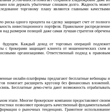
 рано или держать убыточные слишком долго. Жадность может
следование торговому плану являются главными качествами
о риска одного процента на сделку защищает счет от полного
ьность инвестиционного портфеля. Правильное распределение
я над размером позиций даже самая лучшая стратегия обречена
 в будущем. Каждый доход от торговых операций подлежит
ты с брокерами защищает клиента от мошеннических схем и
нансовыми организациями. Ответственный подход к правовым
еменные онлайн-платформы предлагают бесплатные вебинары и
ов помогает расширить кругозор без финансовых вложений.
вязь. Бесплатные демо-счета дают возможность отрабатывать
ьном этапе. Многие брокерские компании предоставляют своим
атистики позволяют проводить качественный фундаментальный
нформации о рыночных тенденциях. Грамотное использование