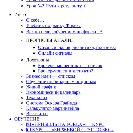
Урок №3 Пути к результату ⚡️
Инфо
О себе…
Учебник по рынку Форекс
Важно перед обучением по форекс! ⚡
ПРОГНОЗЫ-АНАЛИЗ
Обзор сигналов, аналитика, прогнозы
Онлайн сигналы
Лохотроны
Брокеры-мошенники — список
Брокер-мошенник это кто?
Бизнес идеи — списком
Обучение по бинарным опционам
Живой график
Экономический календарь
Теханализ
Система Оскара Грайнда
Калькулятор мартингейла
Все статьи
ОБУЧЕНИЕ
💵 «ПРИБЫЛЬ НА FOREX» — КУРС
💵 КУРС — «БИРЖЕВОЙ СТАРТ С БКС»