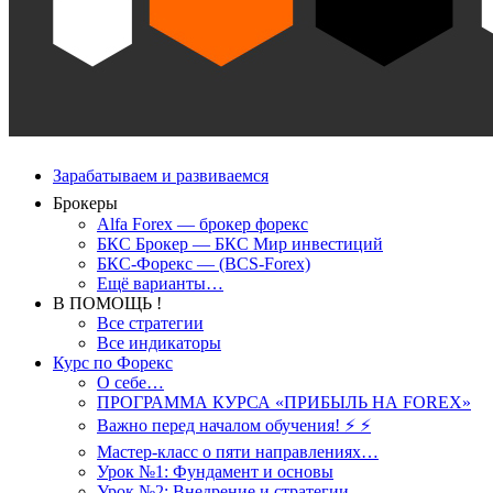
Зарабатываем и развиваемся
Брокеры
Alfa Forex — брокер форекс
БКС Брокер — БКС Мир инвестиций
БКС-Форекс — (BCS-Forex)
Ещё варианты…
В ПОМОЩЬ !
Все стратегии
Все индикаторы
Курс по Форекс
О себе…
ПРОГРАММА КУРСА «ПРИБЫЛЬ НА FOREX»
Важно перед началом обучения! ⚡ ⚡
Мастер-класс о пяти направлениях…
Урок №1: Фундамент и основы
Урок №2: Внедрение и стратегии