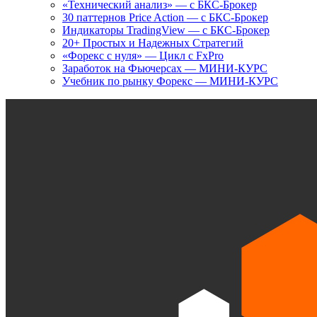
«Технический анализ» — с БКС-Брокер
30 паттернов Price Action — с БКС-Брокер
Индикаторы TradingView — с БКС-Брокер
20+ Простых и Надежных Стратегий
«Форекс с нуля» — Цикл с FxPro
Заработок на Фьючерсах — МИНИ-КУРС
Учебник по рынку Форекс — МИНИ-КУРС