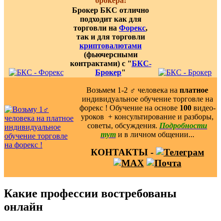
брокера!
Брокер БКС отлично
подходит как для
торговли на
Форекс
,
так и для торговли
криптовалютами
(фьючерсными
контрактами) с "
БКС-
Брокер
"
Возьмем 1-2 ‍♂️ человека на
платное
индивидуальное обучение торговле на
форекс ! Обучение на основе
100
видео-
уроков ️ + консультирование и разборы,
советы, обсуждения.
Подробности
тут
и в личном общении...
КОНТАКТЫ -
Какие профессии востребованы
онлайн