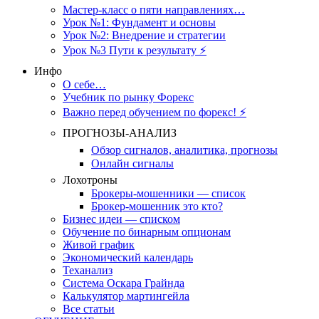
Мастер-класс о пяти направлениях…
Урок №1: Фундамент и основы
Урок №2: Внедрение и стратегии
Урок №3 Пути к результату ⚡️
Инфо
О себе…
Учебник по рынку Форекс
Важно перед обучением по форекс! ⚡
ПРОГНОЗЫ-АНАЛИЗ
Обзор сигналов, аналитика, прогнозы
Онлайн сигналы
Лохотроны
Брокеры-мошенники — список
Брокер-мошенник это кто?
Бизнес идеи — списком
Обучение по бинарным опционам
Живой график
Экономический календарь
Теханализ
Система Оскара Грайнда
Калькулятор мартингейла
Все статьи