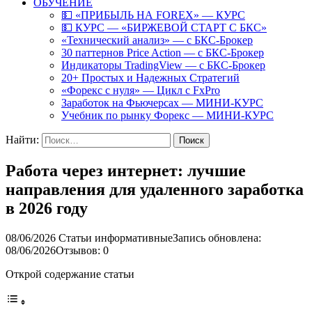
ОБУЧЕНИЕ
💵 «ПРИБЫЛЬ НА FOREX» — КУРС
💵 КУРС — «БИРЖЕВОЙ СТАРТ С БКС»
«Технический анализ» — с БКС-Брокер
30 паттернов Price Action — с БКС-Брокер
Индикаторы TradingView — с БКС-Брокер
20+ Простых и Надежных Стратегий
«Форекс с нуля» — Цикл с FxPro
Заработок на Фьючерсах — МИНИ-КУРС
Учебник по рынку Форекс — МИНИ-КУРС
Найти:
Работа через интернет: лучшие
направления для удаленного заработка
в 2026 году
08/06/2026
Статьи информативные
Запись обновлена:
08/06/2026
Отзывов: 0
Открой содержание статьи