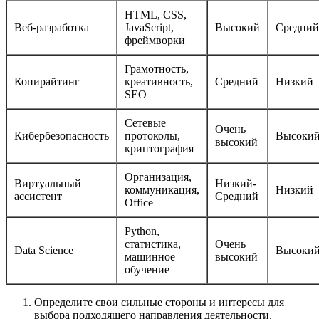
HTML, CSS,
Веб-разработка
JavaScript,
Высокий
Средний
фреймворки
Грамотность,
Копирайтинг
креативность,
Средний
Низкий
SEO
Сетевые
Очень
Кибербезопасность
протоколы,
Высоки
высокий
криптография
Организация,
Виртуальный
Низкий-
коммуникация,
Низкий
ассистент
Средний
Office
Python,
статистика,
Очень
Data Science
Высоки
машинное
высокий
обучение
Определите свои сильные стороны и интересы для
выбора подходящего направления деятельности.