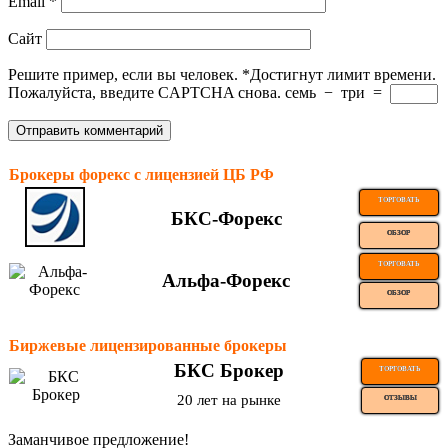
Email
*
Сайт
Решите пример, если вы человек.
*
Достигнут лимит времени.
Пожалуйста, введите CAPTCHA снова.
семь
−
три
=
Брокеры форекс с лицензией ЦБ РФ
ТОРГОВАТЬ
БКС-Форекс
ОБЗОР
ТОРГОВАТЬ
Альфа-Форекс
ОБЗОР
Биржевые лицензированные брокеры
БКС Брокер
ТОРГОВАТЬ
20 лет на рынке
ОТЗЫВЫ
Заманчивое предложение!