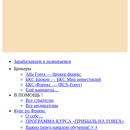
Зарабатываем и развиваемся
Брокеры
Alfa Forex — брокер форекс
БКС Брокер — БКС Мир инвестиций
БКС-Форекс — (BCS-Forex)
Ещё варианты…
В ПОМОЩЬ !
Все стратегии
Все индикаторы
Курс по Форекс
О себе…
ПРОГРАММА КУРСА «ПРИБЫЛЬ НА FOREX»
Важно перед началом обучения! ⚡ ⚡