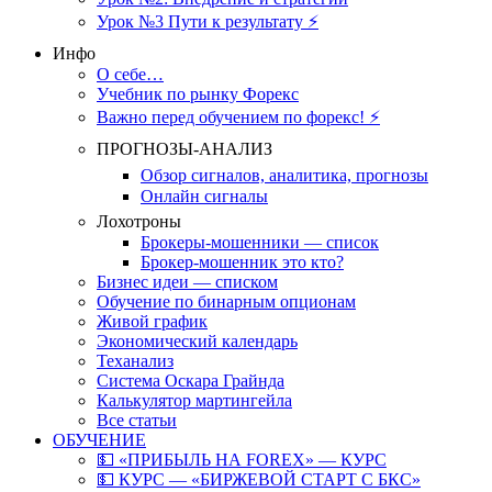
Урок №3 Пути к результату ⚡️
Инфо
О себе…
Учебник по рынку Форекс
Важно перед обучением по форекс! ⚡
ПРОГНОЗЫ-АНАЛИЗ
Обзор сигналов, аналитика, прогнозы
Онлайн сигналы
Лохотроны
Брокеры-мошенники — список
Брокер-мошенник это кто?
Бизнес идеи — списком
Обучение по бинарным опционам
Живой график
Экономический календарь
Теханализ
Система Оскара Грайнда
Калькулятор мартингейла
Все статьи
ОБУЧЕНИЕ
💵 «ПРИБЫЛЬ НА FOREX» — КУРС
💵 КУРС — «БИРЖЕВОЙ СТАРТ С БКС»