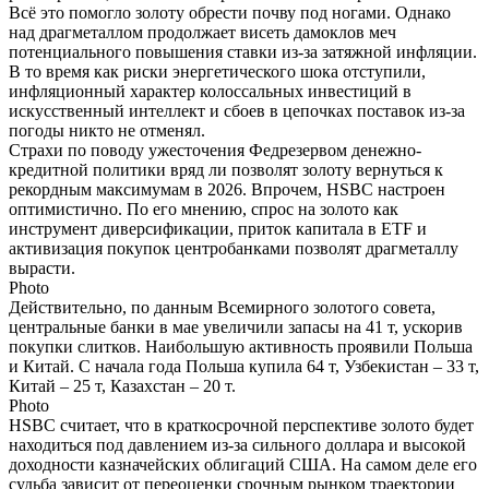
Всё это помогло золоту обрести почву под ногами. Однако
над драгметаллом продолжает висеть дамоклов меч
потенциального повышения ставки из-за затяжной инфляции.
В то время как риски энергетического шока отступили,
инфляционный характер колоссальных инвестиций в
искусственный интеллект и сбоев в цепочках поставок из-за
погоды никто не отменял.
Страхи по поводу ужесточения Федрезервом денежно-
кредитной политики вряд ли позволят золоту вернуться к
рекордным максимумам в 2026. Впрочем, HSBC настроен
оптимистично. По его мнению, спрос на золото как
инструмент диверсификации, приток капитала в ETF и
активизация покупок центробанками позволят драгметаллу
вырасти.
Photo
Действительно, по данным Всемирного золотого совета,
центральные банки в мае увеличили запасы на 41 т, ускорив
покупки слитков. Наибольшую активность проявили Польша
и Китай. С начала года Польша купила 64 т, Узбекистан – 33 т,
Китай – 25 т, Казахстан – 20 т.
Photo
HSBC считает, что в краткосрочной перспективе золото будет
находиться под давлением из-за сильного доллара и высокой
доходности казначейских облигаций США. На самом деле его
судьба зависит от переоценки срочным рынком траектории