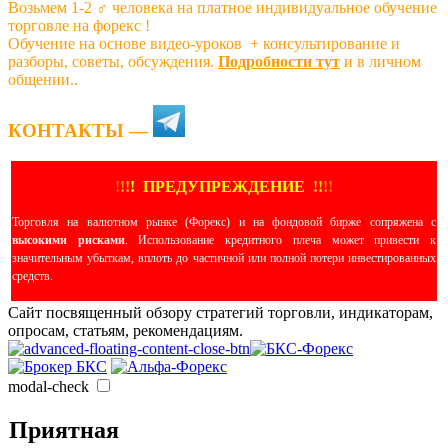
Возьмем 1-2 ‍♂️ человека на платное индивидуальное обучение
торговле на форекс !
Обучение на основе видео-уроков ️ + консультирование и
разборы, советы, обсуждения.
Подробности тут
и в личном
общении..
КОНТАКТЫ —
!
!
!
!
ПРЕДУПРЕЖДЕНИЕ
!!
!
!
Торговля на валютном рынке (Форекс) и на фондовой бирже сопряжена с
высокими рисками
. Использование кредитного плеча может привести к
значительным убыткам, вплоть до частичной или полной потери инвестированных
средств.
Сайт посвященный обзору стратегий торговли, индикаторам,
опросам, статьям, рекомендациям.
modal-check
Приятная