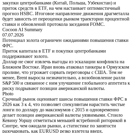
закупки центробанками (Китай, Польша, Узбекистан) и
приток средств в ETF, на чем настаивает оптимистичный
прогноз HSBC. Итоговое направление движения драгметалла
будет зависеть от переоценки рынком траектории процентной
ставки и обновлений протокола заседания FOMC.
Cocoon AI Summary
07.07.2026
Потенциал золота ограничен ожиданиями повышения ставки
ФРС.
Приток капитала в ETF и покупки центробанками
поддерживают золото.
Доллар не смог извлечь выгоды из эскалации конфликта на
Ближнем Востоке. Иран вновь атаковал танкеры в Ормузском
проливе, что угрожает сорвать переговоры с США. Тем не
менее, Brent выросла незначительно, а возобновление ралли
S&P 500 и связанное с ним улучшение глобального аппетита к
риску подрывают позиции американской валюты.
Photo
Срочный рынок оценивает шансы повышения ставки ФРС в
2026 как 3 к 4, что позволяет спекулянтам нарастить чистые
лонги по доллару до максимумов с 2015 и одновременно
делает позиции американской валюты уязвимыми. Стоило
Кевину Уоршу отметиться меньшей ястребиной риторикой в
Синтре, чем ожидали рынки, а статистике по занятости
разочаровать, как EURUSD резко взлетела вверх.