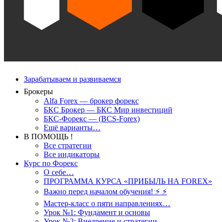
Зарабатываем и развиваемся
Брокеры
Alfa Forex — брокер форекс
БКС Брокер — БКС Мир инвестиций
БКС-Форекс — (BCS-Forex)
Ещё варианты…
В ПОМОЩЬ !
Все стратегии
Все индикаторы
Курс по Форекс
О себе…
ПРОГРАММА КУРСА «ПРИБЫЛЬ НА FOREX»
Важно перед началом обучения! ⚡ ⚡
Мастер-класс о пяти направлениях…
Урок №1: Фундамент и основы
Урок №2: Внедрение и стратегии