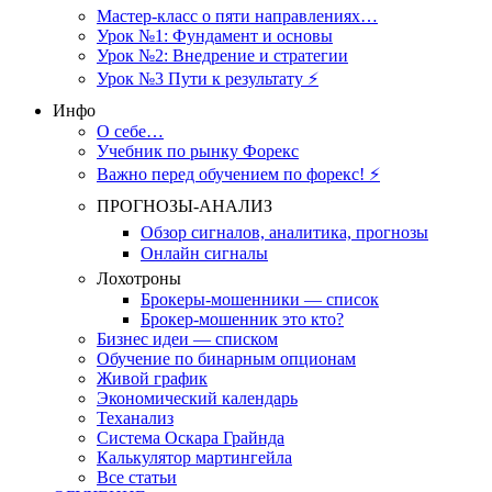
Мастер-класс о пяти направлениях…
Урок №1: Фундамент и основы
Урок №2: Внедрение и стратегии
Урок №3 Пути к результату ⚡️
Инфо
О себе…
Учебник по рынку Форекс
Важно перед обучением по форекс! ⚡
ПРОГНОЗЫ-АНАЛИЗ
Обзор сигналов, аналитика, прогнозы
Онлайн сигналы
Лохотроны
Брокеры-мошенники — список
Брокер-мошенник это кто?
Бизнес идеи — списком
Обучение по бинарным опционам
Живой график
Экономический календарь
Теханализ
Система Оскара Грайнда
Калькулятор мартингейла
Все статьи