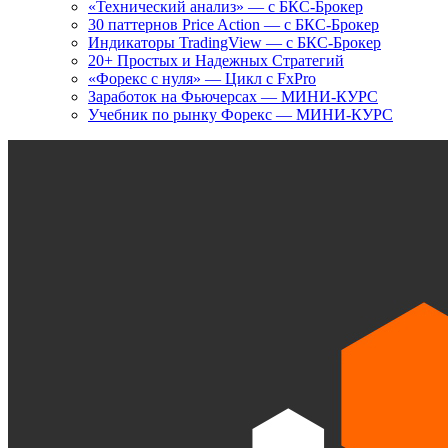
«Технический анализ» — с БКС-Брокер
30 паттернов Price Action — с БКС-Брокер
Индикаторы TradingView — с БКС-Брокер
20+ Простых и Надежных Стратегий
«Форекс с нуля» — Цикл с FxPro
Заработок на Фьючерсах — МИНИ-КУРС
Учебник по рынку Форекс — МИНИ-КУРС