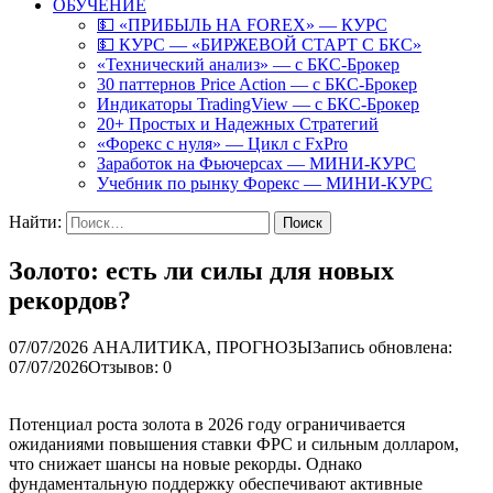
ОБУЧЕНИЕ
💵 «ПРИБЫЛЬ НА FOREX» — КУРС
💵 КУРС — «БИРЖЕВОЙ СТАРТ С БКС»
«Технический анализ» — с БКС-Брокер
30 паттернов Price Action — с БКС-Брокер
Индикаторы TradingView — с БКС-Брокер
20+ Простых и Надежных Стратегий
«Форекс с нуля» — Цикл с FxPro
Заработок на Фьючерсах — МИНИ-КУРС
Учебник по рынку Форекс — МИНИ-КУРС
Найти:
Золото: есть ли силы для новых
рекордов?
07/07/2026
АНАЛИТИКА, ПРОГНОЗЫ
Запись обновлена:
07/07/2026
Отзывов: 0
Потенциал роста золота в 2026 году ограничивается
ожиданиями повышения ставки ФРС и сильным долларом,
что снижает шансы на новые рекорды. Однако
фундаментальную поддержку обеспечивают активные