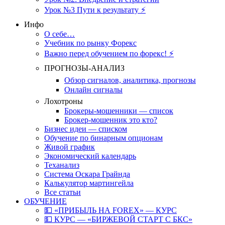
Урок №3 Пути к результату ⚡️
Инфо
О себе…
Учебник по рынку Форекс
Важно перед обучением по форекс! ⚡
ПРОГНОЗЫ-АНАЛИЗ
Обзор сигналов, аналитика, прогнозы
Онлайн сигналы
Лохотроны
Брокеры-мошенники — список
Брокер-мошенник это кто?
Бизнес идеи — списком
Обучение по бинарным опционам
Живой график
Экономический календарь
Теханализ
Система Оскара Грайнда
Калькулятор мартингейла
Все статьи
ОБУЧЕНИЕ
💵 «ПРИБЫЛЬ НА FOREX» — КУРС
💵 КУРС — «БИРЖЕВОЙ СТАРТ С БКС»