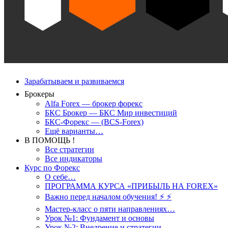
Зарабатываем и развиваемся
Брокеры
Alfa Forex — брокер форекс
БКС Брокер — БКС Мир инвестиций
БКС-Форекс — (BCS-Forex)
Ещё варианты…
В ПОМОЩЬ !
Все стратегии
Все индикаторы
Курс по Форекс
О себе…
ПРОГРАММА КУРСА «ПРИБЫЛЬ НА FOREX»
Важно перед началом обучения! ⚡ ⚡
Мастер-класс о пяти направлениях…
Урок №1: Фундамент и основы
Урок №2: Внедрение и стратегии