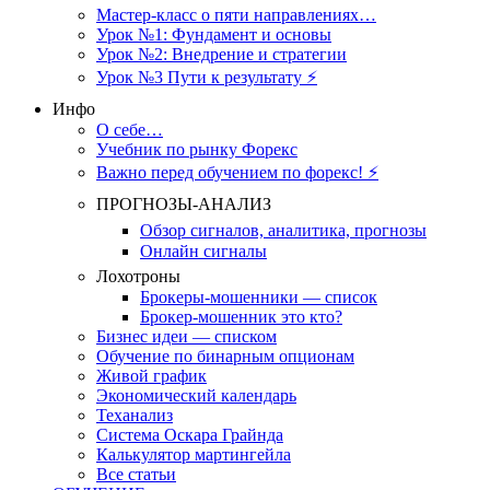
Мастер-класс о пяти направлениях…
Урок №1: Фундамент и основы
Урок №2: Внедрение и стратегии
Урок №3 Пути к результату ⚡️
Инфо
О себе…
Учебник по рынку Форекс
Важно перед обучением по форекс! ⚡
ПРОГНОЗЫ-АНАЛИЗ
Обзор сигналов, аналитика, прогнозы
Онлайн сигналы
Лохотроны
Брокеры-мошенники — список
Брокер-мошенник это кто?
Бизнес идеи — списком
Обучение по бинарным опционам
Живой график
Экономический календарь
Теханализ
Система Оскара Грайнда
Калькулятор мартингейла
Все статьи