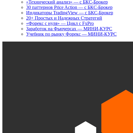
«Технический анализ» — с БКС-Брокер
30 паттернов Price Action — с БКС-Брокер
Индикаторы TradingView — с БКС-Брокер
20+ Простых и Надежных Стратегий
«Форекс с нуля» — Цикл с FxPro
Заработок на Фьючерсах — МИНИ-КУРС
Учебник по рынку Форекс — МИНИ-КУРС