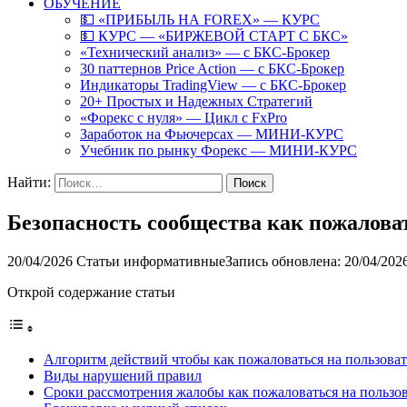
ОБУЧЕНИЕ
💵 «ПРИБЫЛЬ НА FOREX» — КУРС
💵 КУРС — «БИРЖЕВОЙ СТАРТ С БКС»
«Технический анализ» — с БКС-Брокер
30 паттернов Price Action — с БКС-Брокер
Индикаторы TradingView — с БКС-Брокер
20+ Простых и Надежных Стратегий
«Форекс с нуля» — Цикл с FxPro
Заработок на Фьючерсах — МИНИ-КУРС
Учебник по рынку Форекс — МИНИ-КУРС
Найти:
Безопасность сообщества как пожалова
20/04/2026
Статьи информативные
Запись обновлена: 20/04/202
Открой содержание статьи
Алгоритм действий чтобы как пожаловаться на пользов
Виды нарушений правил
Сроки рассмотрения жалобы как пожаловаться на поль