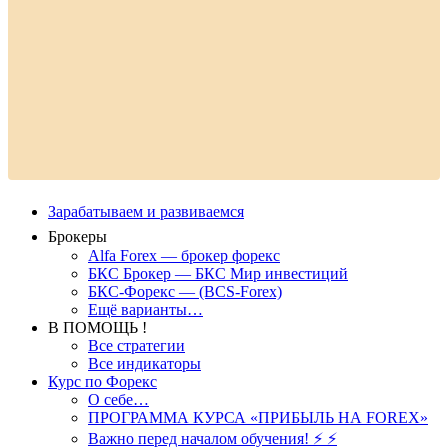
Зарабатываем и развиваемся
Брокеры
Alfa Forex — брокер форекс
БКС Брокер — БКС Мир инвестиций
БКС-Форекс — (BCS-Forex)
Ещё варианты…
В ПОМОЩЬ !
Все стратегии
Все индикаторы
Курс по Форекс
О себе…
ПРОГРАММА КУРСА «ПРИБЫЛЬ НА FOREX»
Важно перед началом обучения! ⚡ ⚡