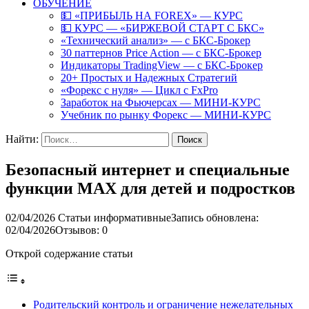
ОБУЧЕНИЕ
💵 «ПРИБЫЛЬ НА FOREX» — КУРС
💵 КУРС — «БИРЖЕВОЙ СТАРТ С БКС»
«Технический анализ» — с БКС-Брокер
30 паттернов Price Action — с БКС-Брокер
Индикаторы TradingView — с БКС-Брокер
20+ Простых и Надежных Стратегий
«Форекс с нуля» — Цикл с FxPro
Заработок на Фьючерсах — МИНИ-КУРС
Учебник по рынку Форекс — МИНИ-КУРС
Найти:
Безопасный интернет и специальные
функции MAX для детей и подростков
02/04/2026
Статьи информативные
Запись обновлена:
02/04/2026
Отзывов: 0
Открой содержание статьи
Родительский контроль и ограничение нежелательных