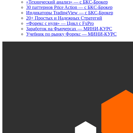
«Технический анализ» — с БКС-Брокер
30 паттернов Price Action — с БКС-Брокер
Индикаторы TradingView — с БКС-Брокер
20+ Простых и Надежных Стратегий
«Форекс с нуля» — Цикл с FxPro
Заработок на Фьючерсах — МИНИ-КУРС
Учебник по рынку Форекс — МИНИ-КУРС