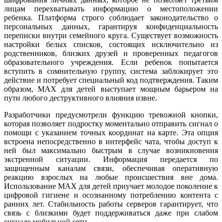
лицам перехватывать информацию о местоположении
ребенка. Платформа строго соблюдает законодательство о
персональных данных, гарантируя конфиденциальность
переписки внутри семейного круга. Существует возможность
настройки белых списков, состоящих исключительно из
родственников, близких друзей и проверенных педагогов
образовательного учреждения. Если ребенок попытается
вступить в сомнительную группу, система заблокирует это
действие и потребует специальный код подтверждения. Таким
образом, MAX для детей выступает мощным барьером на
пути любого деструктивного влияния извне.
Разработчики предусмотрели функцию тревожной кнопки,
которая позволяет подростку моментально отправить сигнал о
помощи с указанием точных координат на карте. Эта опция
встроена непосредственно в интерфейс чата, чтобы доступ к
ней был максимально быстрым в случае возникновения
экстренной ситуации. Информация передается по
защищенным каналам связи, обеспечивая оперативную
реакцию взрослых на любые происшествия вне дома.
Использование MAX для детей приучает молодое поколение к
цифровой гигиене и осознанному потреблению контента с
ранних лет. Стабильность работы серверов гарантирует, что
связь с близкими будет поддерживаться даже при слабом
сигнале мобильной сети.