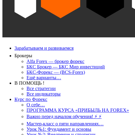
Зарабатываем и развиваемся
Брокеры
Alfa Forex — брокер форекс
БКС Брокер — БКС Мир инвестиций
БКС-Форекс — (BCS-Forex)
Ещё варианты…
В ПОМОЩЬ !
Все стратегии
Все индикаторы
Курс по Форекс
О себе…
ПРОГРАММА КУРСА «ПРИБЫЛЬ НА FOREX»
Важно перед началом обучения! ⚡ ⚡
Мастер-класс о пяти направлениях…
Урок №1: Фундамент и основы
Урок №2: Внедрение и стратегии