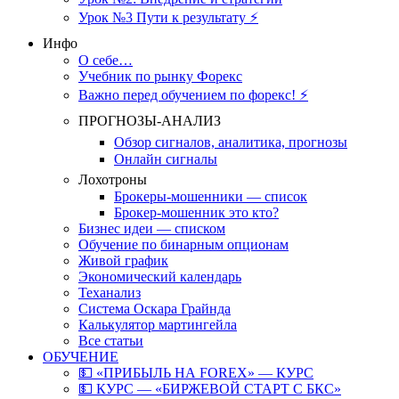
Урок №3 Пути к результату ⚡️
Инфо
О себе…
Учебник по рынку Форекс
Важно перед обучением по форекс! ⚡
ПРОГНОЗЫ-АНАЛИЗ
Обзор сигналов, аналитика, прогнозы
Онлайн сигналы
Лохотроны
Брокеры-мошенники — список
Брокер-мошенник это кто?
Бизнес идеи — списком
Обучение по бинарным опционам
Живой график
Экономический календарь
Теханализ
Система Оскара Грайнда
Калькулятор мартингейла
Все статьи
ОБУЧЕНИЕ
💵 «ПРИБЫЛЬ НА FOREX» — КУРС
💵 КУРС — «БИРЖЕВОЙ СТАРТ С БКС»