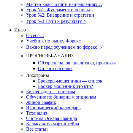
Мастер-класс о пяти направлениях…
Урок №1: Фундамент и основы
Урок №2: Внедрение и стратегии
Урок №3 Пути к результату ⚡️
Инфо
О себе…
Учебник по рынку Форекс
Важно перед обучением по форекс! ⚡
ПРОГНОЗЫ-АНАЛИЗ
Обзор сигналов, аналитика, прогнозы
Онлайн сигналы
Лохотроны
Брокеры-мошенники — список
Брокер-мошенник это кто?
Бизнес идеи — списком
Обучение по бинарным опционам
Живой график
Экономический календарь
Теханализ
Система Оскара Грайнда
Калькулятор мартингейла
Все статьи