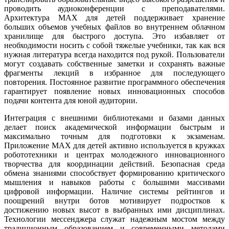
проводить аудиоконференции с преподавателями.
Архитектура MAX для детей поддерживает хранение
больших объемов учебных файлов во внутреннем облачном
хранилище для быстрого доступа. Это избавляет от
необходимости носить с собой тяжелые учебники, так как вся
нужная литература всегда находится под рукой. Пользователи
могут создавать собственные заметки и сохранять важные
фрагменты лекций в избранное для последующего
повторения. Постоянное развитие программного обеспечения
гарантирует появление новых инновационных способов
подачи контента для юной аудитории.
Интеграция с внешними библиотеками и базами данных
делает поиск академической информации быстрым и
максимально точным для подготовки к экзаменам.
Приложение MAX для детей активно используется в кружках
робототехники и центрах молодежного инновационного
творчества для координации действий. Безопасная среда
обмена знаниями способствует формированию критического
мышления и навыков работы с большими массивами
цифровой информации. Наличие системы рейтингов и
поощрений внутри ботов мотивирует подростков к
достижению новых высот в выбранных ими дисциплинах.
Технологии мессенджера служат надежным мостом между
традиционным образованием и современными методами