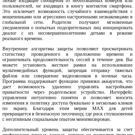
любые входящие сообщения от неопознанных номеров или
пользователей, не входящих в книгу контактов смартфона.
Это исключает возможность случайного взаимодействия с
мошенниками или агрессивно настроенными незнакомцами в
глобальной сети. Родители получают мгновенные
уведомления о попытках подозрительных лиц инициировать
диалог с их несовершеннолетними детьми в режиме
реального времени.
Внутренние алгоритмы защиты позволяют просматривать
статистику проведенного в приложении времени и
ограничивать продолжительность сессий в течение дня. Вы
можете установить жесткие рамки на использование
мультимедийных функций, запрещая отправку тяжелых
файлов или совершение видеозвонков в ночные часы.
Программа поддерживает функцию привязки аккаунтов, что
дает возможность удаленно управлять настройками
приватности через родительское устройство. Интерфейс
управления интуитивно понятен и позволяет вносить
изменения в политику доступа буквально в несколько кликов
по экрану. Благодаря этим мерам MAX для детей
превращается в безопасную песочницу, где риск столкновения
с негативным социальным опытом минимизирован.
Дополнительный уровень защиты обеспечивается за счет
шифрования личных данных, которое не позволяет третьим