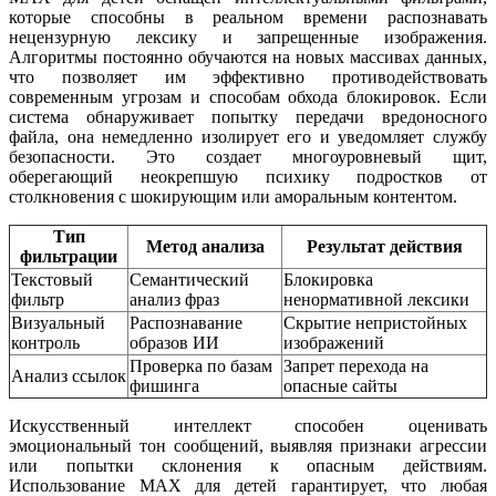
которые способны в реальном времени распознавать
нецензурную лексику и запрещенные изображения.
Алгоритмы постоянно обучаются на новых массивах данных,
что позволяет им эффективно противодействовать
современным угрозам и способам обхода блокировок. Если
система обнаруживает попытку передачи вредоносного
файла, она немедленно изолирует его и уведомляет службу
безопасности. Это создает многоуровневый щит,
оберегающий неокрепшую психику подростков от
столкновения с шокирующим или аморальным контентом.
Тип
Метод анализа
Результат действия
фильтрации
Текстовый
Семантический
Блокировка
фильтр
анализ фраз
ненормативной лексики
Визуальный
Распознавание
Скрытие непристойных
контроль
образов ИИ
изображений
Проверка по базам
Запрет перехода на
Анализ ссылок
фишинга
опасные сайты
Искусственный интеллект способен оценивать
эмоциональный тон сообщений, выявляя признаки агрессии
или попытки склонения к опасным действиям.
Использование MAX для детей гарантирует, что любая