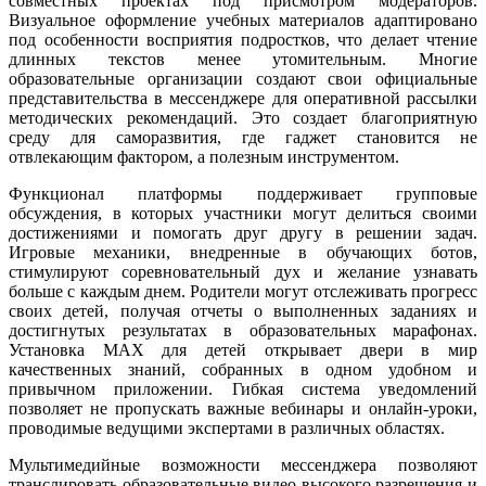
совместных проектах под присмотром модераторов.
Визуальное оформление учебных материалов адаптировано
под особенности восприятия подростков, что делает чтение
длинных текстов менее утомительным. Многие
образовательные организации создают свои официальные
представительства в мессенджере для оперативной рассылки
методических рекомендаций. Это создает благоприятную
среду для саморазвития, где гаджет становится не
отвлекающим фактором, а полезным инструментом.
Функционал платформы поддерживает групповые
обсуждения, в которых участники могут делиться своими
достижениями и помогать друг другу в решении задач.
Игровые механики, внедренные в обучающих ботов,
стимулируют соревновательный дух и желание узнавать
больше с каждым днем. Родители могут отслеживать прогресс
своих детей, получая отчеты о выполненных заданиях и
достигнутых результатах в образовательных марафонах.
Установка MAX для детей открывает двери в мир
качественных знаний, собранных в одном удобном и
привычном приложении. Гибкая система уведомлений
позволяет не пропускать важные вебинары и онлайн-уроки,
проводимые ведущими экспертами в различных областях.
Мультимедийные возможности мессенджера позволяют
транслировать образовательные видео высокого разрешения и