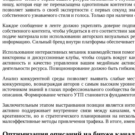
нишу, которая еще не перенасыщена однотипным контентом 
позволяет заявить о своей экспертности с первых секунд з
собственного узнаваемого стиля и голоса. Только при наличи
Каждое сообщение в ленте должно укреплять доверие подпи
собственного контента, чтобы убедиться в его соответствии з
подаче материала или использовании авторских визуальных р
информацию. Сильный бренд внутри платформы обеспечивает д
Использование интерактивных механик взаимодействия помог
викторины и дискуссионные клубы, чтобы создать вокруг ка
активность и качество управления вашим медийным активо
деятельности ресурса. Позиционирование должно быть гибким
Анализ конкурентной среды позволяет выявить слабые мес
конкуренцию, вознаграждая авторов с самым высоким уровн
источником знаний в глазах профессионального сообщества 
описания. Формирование четкого УТП становится фундаментом,
Заключительным этапом выстраивания позиции является инт
активно поддерживает внутренние связи между каналами, ч
креативности, но и стратегического планирования на неско
малоэффективные методы привлечения трафика. В итоге, именн
Оптимизация описаний на бирже канал