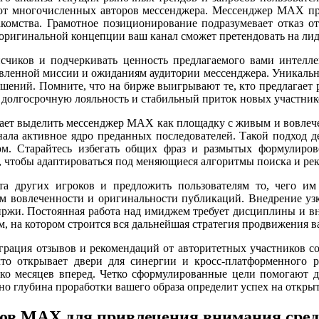
от многочисленных авторов мессенджера. Мессенджер MAX пре
накомства. Грамотное позиционирование подразумевает отказ о
и оригинальной концепции ваш канал сможет претендовать на л
счиков и подчеркивать ценность предлагаемого вами интеллек
аявленной миссии и ожиданиям аудитории мессенджера. Уникально
ешений. Помните, что на бирже выигрывают те, кто предлагает 
олгосрочную лояльность и стабильный приток новых участнико
ает выделить мессенджер MAX как площадку с живым и вовлеч
нала активное ядро преданных последователей. Такой подход
м. Старайтесь избегать общих фраз и размытых формулиро
, чтобы адаптироваться под меняющиеся алгоритмы поиска и р
та других игроков и предложить пользователям то, чего и
ем вовлеченности и оригинальности публикаций. Внедрение уз
биржи. Постоянная работа над имиджем требует дисциплины и в
 на котором строится вся дальнейшая стратегия продвижения в
еграция отзывов и рекомендаций от авторитетных участников 
то открывает двери для синергии и кросс-платформенного р
лько месяцев вперед. Четко сформулированные цели помогают д
о глубина проработки вашего образа определит успех на откры
ов MAX для привлечения внимания сред