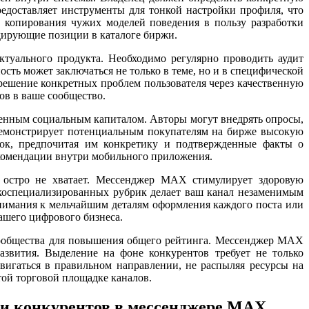
доставляет инструменты для тонкой настройки профиля, что
т копирования чужих моделей поведения в пользу разработки
идирующие позиции в каталоге биржи.
туального продукта. Необходимо регулярно проводить аудит
сть может заключаться не только в теме, но и в специфической
решение конкретных проблем пользователя через качественную
в в ваше сообщество.
енным социальным капиталом. Авторы могут внедрять опросы,
 демонстрирует потенциальным покупателям на бирже высокую
вок, предпочитая им конкретику и подтвержденные факты о
екомендации внутри мобильного приложения.
м остро не хватает. Мессенджер MAX стимулирует здоровую
коспециализированных рубрик делает ваш канал незаменимым
нимания к мельчайшим деталям оформления каждого поста или
ашего цифрового бизнеса.
сообщества для повышения общего рейтинга. Мессенджер MAX
азвития. Выделение на фоне конкурентов требует не только
вигаться в правильном направлении, не распыляя ресурсы на
той торговой площадке каналов.
и конкурентов в мессенджере MAX