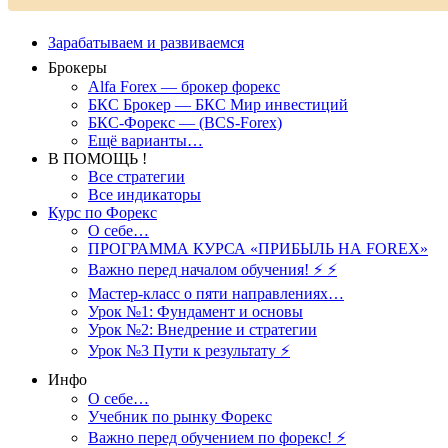
Зарабатываем и развиваемся
Брокеры
Alfa Forex — брокер форекс
БКС Брокер — БКС Мир инвестиций
БКС-Форекс — (BCS-Forex)
Ещё варианты…
В ПОМОЩЬ !
Все стратегии
Все индикаторы
Курс по Форекс
О себе…
ПРОГРАММА КУРСА «ПРИБЫЛЬ НА FOREX»
Важно перед началом обучения! ⚡ ⚡
Мастер-класс о пяти направлениях…
Урок №1: Фундамент и основы
Урок №2: Внедрение и стратегии
Урок №3 Пути к результату ⚡️
Инфо
О себе…
Учебник по рынку Форекс
Важно перед обучением по форекс! ⚡