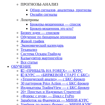
ПРОГНОЗЫ-АНАЛИЗ
Обзор сигналов, аналитика, прогнозы
Онлайн сигналы
Лохотроны
Брокеры-мошенники — список
Брокер-мошенник это кто?
Бизнес идеи — списком
Обучение по бинарным опционам
Живой график
Экономический календарь
Теханализ
Система Оскара Грайнда
Калькулятор мартингейла
Все статьи
ОБУЧЕНИЕ
💵 «ПРИБЫЛЬ НА FOREX» — КУРС
💵 КУРС — «БИРЖЕВОЙ СТАРТ С БКС»
«Технический анализ» — с БКС-Брокер
30 паттернов Price Action — с БКС-Брокер
Индикаторы TradingView — с БКС-Брокер
20+ Простых и Надежных Стратегий
«Форекс с нуля» — Цикл с FxPro
Заработок на Фьючерсах — МИНИ-КУРС
Учебник по рынку Форекс — МИНИ-КУРС