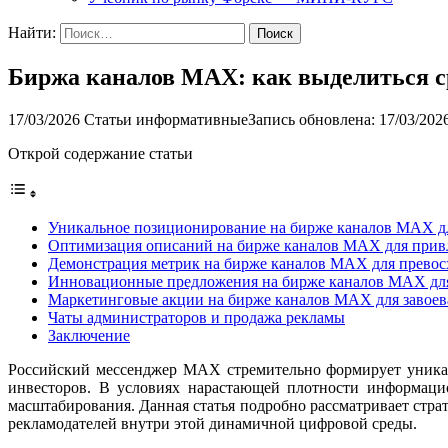
Найти:
Биржа каналов MAX: как выделиться с
17/03/2026
Статьи информативные
Запись обновлена: 17/03/202
Открой содержание статьи
Уникальное позиционирование на бирже каналов MAX д
Оптимизация описаний на бирже каналов MAX для прив
Демонстрация метрик на бирже каналов MAX для превос
Инновационные предложения на бирже каналов MAX для
Маркетинговые акции на бирже каналов MAX для завоев
Чаты администраторов и продажа рекламы
Заключение
Российский мессенджер MAX стремительно формирует уникал
инвесторов. В условиях нарастающей плотности информаци
масштабирования. Данная статья подробно рассматривает стр
рекламодателей внутри этой динамичной цифровой среды.