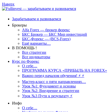
Наверх
Зарабатываем и развиваемся
Брокеры
Alfa Forex — брокер форекс
БКС Брокер — БКС Мир инвестиций
БКС-Форекс — (BCS-Forex)
Ещё варианты…
В ПОМОЩЬ !
Все стратегии
Все индикаторы
Курс по Форекс
О себе…
ПРОГРАММА КУРСА «ПРИБЫЛЬ НА FOREX»
Важно перед началом обучения! ⚡ ⚡
Мастер-класс о пяти направлениях…
Урок №1: Фундамент и основы
Урок №2: Внедрение и стратегии
Урок №3 Пути к результату ⚡️
Инфо
О себе…