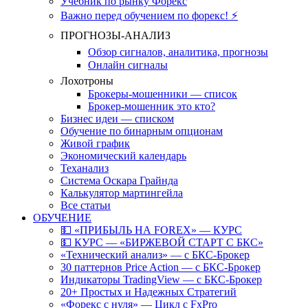
Учебник по рынку Форекс
Важно перед обучением по форекс! ⚡
ПРОГНОЗЫ-АНАЛИЗ
Обзор сигналов, аналитика, прогнозы
Онлайн сигналы
Лохотроны
Брокеры-мошенники — список
Брокер-мошенник это кто?
Бизнес идеи — списком
Обучение по бинарным опционам
Живой график
Экономический календарь
Теханализ
Система Оскара Грайнда
Калькулятор мартингейла
Все статьи
ОБУЧЕНИЕ
💵 «ПРИБЫЛЬ НА FOREX» — КУРС
💵 КУРС — «БИРЖЕВОЙ СТАРТ С БКС»
«Технический анализ» — с БКС-Брокер
30 паттернов Price Action — с БКС-Брокер
Индикаторы TradingView — с БКС-Брокер
20+ Простых и Надежных Стратегий
«Форекс с нуля» — Цикл с FxPro