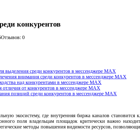
реди конкурентов
6
Отзывов: 0
ля выделения среди конкурентов в мессенджере MAX
лечения внимания среди конкурентов в мессенджере MAX
ходства над конкурентами в мессенджере MAX
 отличия от конкурентов в мессенджере MAX
ания позиций среди конкурентов в мессенджере MAX
ьную экосистему, где внутренняя биржа каналов становится к
онного поля владельцам площадок критически важно находит
атегические методы повышения видимости ресурсов, позволяющи