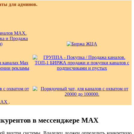
аты для админов.
у
MAX
.
нкурентов в мессенджере MAX
елей внутри системы. Владелец должен определить конкретную