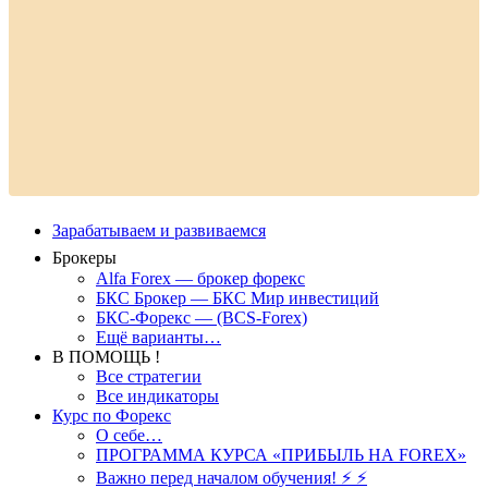
Зарабатываем и развиваемся
Брокеры
Alfa Forex — брокер форекс
БКС Брокер — БКС Мир инвестиций
БКС-Форекс — (BCS-Forex)
Ещё варианты…
В ПОМОЩЬ !
Все стратегии
Все индикаторы
Курс по Форекс
О себе…
ПРОГРАММА КУРСА «ПРИБЫЛЬ НА FOREX»
Важно перед началом обучения! ⚡ ⚡