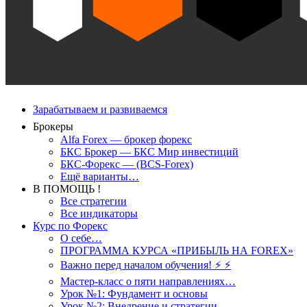
Зарабатываем и развиваемся
Брокеры
Alfa Forex — брокер форекс
БКС Брокер — БКС Мир инвестиций
БКС-Форекс — (BCS-Forex)
Ещё варианты…
В ПОМОЩЬ !
Все стратегии
Все индикаторы
Курс по Форекс
О себе…
ПРОГРАММА КУРСА «ПРИБЫЛЬ НА FOREX»
Важно перед началом обучения! ⚡ ⚡
Мастер-класс о пяти направлениях…
Урок №1: Фундамент и основы
Урок №2: Внедрение и стратегии