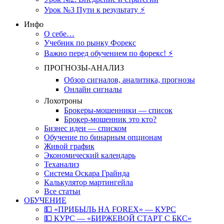
Урок №3 Пути к результату ⚡️
Инфо
О себе…
Учебник по рынку Форекс
Важно перед обучением по форекс! ⚡
ПРОГНОЗЫ-АНАЛИЗ
Обзор сигналов, аналитика, прогнозы
Онлайн сигналы
Лохотроны
Брокеры-мошенники — список
Брокер-мошенник это кто?
Бизнес идеи — списком
Обучение по бинарным опционам
Живой график
Экономический календарь
Теханализ
Система Оскара Грайнда
Калькулятор мартингейла
Все статьи
ОБУЧЕНИЕ
💵 «ПРИБЫЛЬ НА FOREX» — КУРС
💵 КУРС — «БИРЖЕВОЙ СТАРТ С БКС»