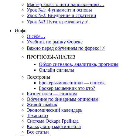
Мастер-класс о пяти направлениях…
Урок №1: Фундамент и основы
Урок №2: Внедрение и стратегии
Урок №3 Пути к результату ⚡️
Инфо
О себе…
Учебник по рынку Форекс
Важно перед обучением по форекс! ⚡
ПРОГНОЗЫ-АНАЛИЗ
Обзор сигналов, аналитика, прогнозы
Онлайн сигналы
Лохотроны
Брокеры-мошенники — список
Брокер-мошенник это кто?
Бизнес идеи — списком
Обучение по бинарным опционам
Живой график
Экономический календарь
Теханализ
Система Оскара Грайнда
Калькулятор мартингейла
Все статьи