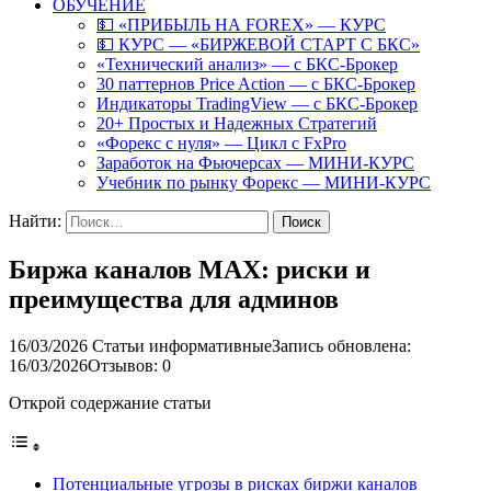
ОБУЧЕНИЕ
💵 «ПРИБЫЛЬ НА FOREX» — КУРС
💵 КУРС — «БИРЖЕВОЙ СТАРТ С БКС»
«Технический анализ» — с БКС-Брокер
30 паттернов Price Action — с БКС-Брокер
Индикаторы TradingView — с БКС-Брокер
20+ Простых и Надежных Стратегий
«Форекс с нуля» — Цикл с FxPro
Заработок на Фьючерсах — МИНИ-КУРС
Учебник по рынку Форекс — МИНИ-КУРС
Найти:
Биржа каналов MAX: риски и
преимущества для админов
16/03/2026
Статьи информативные
Запись обновлена:
16/03/2026
Отзывов: 0
Открой содержание статьи
Потенциальные угрозы в рисках биржи каналов