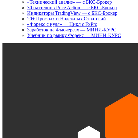
«Технический анализ» — с БКС-Брокер
30 паттернов Price Action — с БКС-Брокер
Индикаторы TradingView — с БКС-Брокер
20+ Простых и Надежных Стратегий
«Форекс с нуля» — Цикл с FxPro
Заработок на Фьючерсах — МИНИ-КУРС
Учебник по рынку Форекс — МИНИ-КУРС