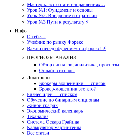
Мастер-класс о пяти направлениях…
Урок №1: Фундамент и основы
Урок №2: Внедрение и стратегии
Урок №3 Пути к результату ⚡️
Инфо
О себе…
Учебник по рынку Форекс
Важно перед обучением по форекс! ⚡
ПРОГНОЗЫ-АНАЛИЗ
Обзор сигналов, аналитика, прогнозы
Онлайн сигналы
Лохотроны
Брокеры-мошенники — список
Брокер-мошенник это кто?
Бизнес идеи — списком
Обучение по бинарным опционам
Живой график
Экономический календарь
Теханализ
Система Оскара Грайнда
Калькулятор мартингейла
Все статьи