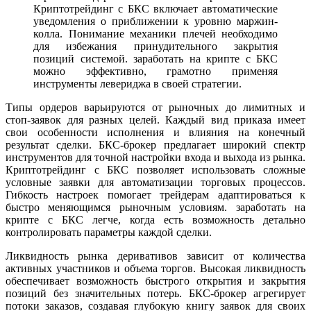
Криптотрейдинг с БКС включает автоматические
уведомления о приближении к уровню маржин-
колла. Понимание механики плечей необходимо
для избежания принудительного закрытия
позиций системой. заработать на крипте с БКС
можно эффективно, грамотно применяя
инструменты левериджа в своей стратегии.
Типы ордеров варьируются от рыночных до лимитных и
стоп-заявок для разных целей. Каждый вид приказа имеет
свои особенности исполнения и влияния на конечный
результат сделки. БКС-брокер предлагает широкий спектр
инструментов для точной настройки входа и выхода из рынка.
Криптотрейдинг с БКС позволяет использовать сложные
условные заявки для автоматизации торговых процессов.
Гибкость настроек помогает трейдерам адаптироваться к
быстро меняющимся рыночным условиям. заработать на
крипте с БКС легче, когда есть возможность детально
контролировать параметры каждой сделки.
Ликвидность рынка деривативов зависит от количества
активных участников и объема торгов. Высокая ликвидность
обеспечивает возможность быстрого открытия и закрытия
позиций без значительных потерь. БКС-брокер агрегирует
потоки заказов, создавая глубокую книгу заявок для своих