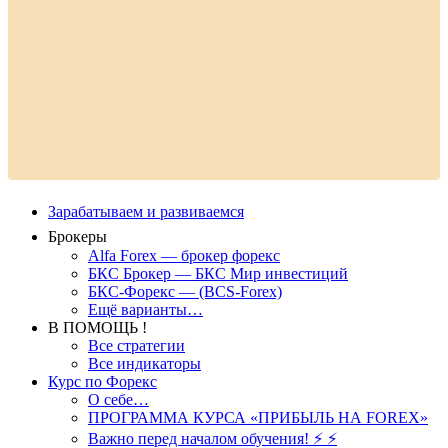
Зарабатываем и развиваемся
Брокеры
Alfa Forex — брокер форекс
БКС Брокер — БКС Мир инвестиций
БКС-Форекс — (BCS-Forex)
Ещё варианты…
В ПОМОЩЬ !
Все стратегии
Все индикаторы
Курс по Форекс
О себе…
ПРОГРАММА КУРСА «ПРИБЫЛЬ НА FOREX»
Важно перед началом обучения! ⚡ ⚡