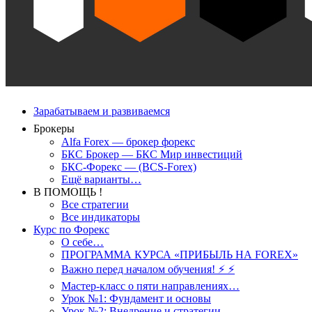
Зарабатываем и развиваемся
Брокеры
Alfa Forex — брокер форекс
БКС Брокер — БКС Мир инвестиций
БКС-Форекс — (BCS-Forex)
Ещё варианты…
В ПОМОЩЬ !
Все стратегии
Все индикаторы
Курс по Форекс
О себе…
ПРОГРАММА КУРСА «ПРИБЫЛЬ НА FOREX»
Важно перед началом обучения! ⚡ ⚡
Мастер-класс о пяти направлениях…
Урок №1: Фундамент и основы
Урок №2: Внедрение и стратегии