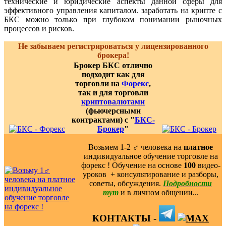
технические и юридические аспекты данной сферы для
эффективного управления капиталом. заработать на крипте с
БКС можно только при глубоком понимании рыночных
процессов и рисков.
Не забываем регистрироваться у лицензированного
брокера!
Брокер БКС отлично
подходит как для
торговли на
Форекс
,
так и для торговли
криптовалютами
(фьючерсными
контрактами) с "
БКС-
Брокер
"
Возьмем 1-2 ‍♂️ человека на
платное
индивидуальное обучение торговле на
форекс ! Обучение на основе
100
видео-
уроков ️ + консультирование и разборы,
советы, обсуждения.
Подробности
тут
и в личном общении...
КОНТАКТЫ -