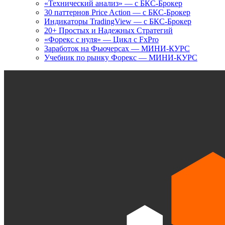
«Технический анализ» — с БКС-Брокер
30 паттернов Price Action — с БКС-Брокер
Индикаторы TradingView — с БКС-Брокер
20+ Простых и Надежных Стратегий
«Форекс с нуля» — Цикл с FxPro
Заработок на Фьючерсах — МИНИ-КУРС
Учебник по рынку Форекс — МИНИ-КУРС