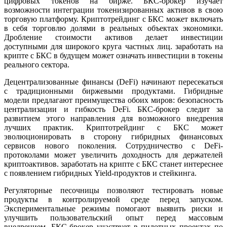
цифровых токенов на бирже. БКС-брокер изучает
возможности интеграции токенизированных активов в свою
торговую платформу. Криптотрейдинг с БКС может включать
в себя торговлю долями в реальных объектах экономики.
Дробление стоимости активов делает инвестиции
доступными для широкого круга частных лиц. заработать на
крипте с БКС в будущем может означать инвестиции в токены
реального сектора.
Децентрализованные финансы (DeFi) начинают пересекаться
с традиционными биржевыми продуктами. Гибридные
модели предлагают преимущества обоих миров: безопасность
централизации и гибкость DeFi. БКС-брокер следит за
развитием этого направления для возможного внедрения
лучших практик. Криптотрейдинг с БКС может
эволюционировать в сторону гибридных финансовых
сервисов нового поколения. Сотрудничество с DeFi-
протоколами может увеличить доходность для держателей
криптоактивов. заработать на крипте с БКС станет интереснее
с появлением гибридных Yield-продуктов и стейкинга.
Регуляторные песочницы позволяют тестировать новые
продукты в контролируемой среде перед запуском.
Экспериментальные режимы помогают выявить риски и
улучшить пользовательский опыт перед массовым
внедрением. БКС-брокер участвует в пилотных проектах по