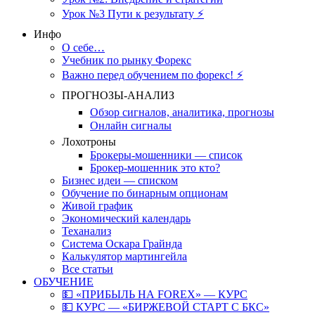
Урок №3 Пути к результату ⚡️
Инфо
О себе…
Учебник по рынку Форекс
Важно перед обучением по форекс! ⚡
ПРОГНОЗЫ-АНАЛИЗ
Обзор сигналов, аналитика, прогнозы
Онлайн сигналы
Лохотроны
Брокеры-мошенники — список
Брокер-мошенник это кто?
Бизнес идеи — списком
Обучение по бинарным опционам
Живой график
Экономический календарь
Теханализ
Система Оскара Грайнда
Калькулятор мартингейла
Все статьи
ОБУЧЕНИЕ
💵 «ПРИБЫЛЬ НА FOREX» — КУРС
💵 КУРС — «БИРЖЕВОЙ СТАРТ С БКС»