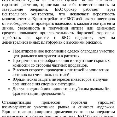
гарантом расчетов, принимая на себя ответственность за
завершение операций. БКС-брокер работает через
центрального контрагента, что исключает вероятность
мошенничества. Криптотрейдинг с БКС избавляет инвесторов
от необходимости проверять надежность каждого контрагента
лично. Уверенность в получении актива или денежных
средств повышает привлекательность биржевой торговли.
заработать на крипте с БКС надежнее, чем на
децентрализованных платформах с высокими рисками.
Гарантированное исполнение сделок благодаря участию
центрального контрагента в расчетах.
Прозрачность ценообразования и отсутствие скрытых
комиссий со стороны частных продавцов.
Высокая скорость проведения платежей и зачисления
активов на счета пользователей.
Юридическая защита интересов инвесторов в случае
возникновения спорных ситуаций.
Доступ к единой ликвидности и глубоким рынкам без
фрагментации предложений.
Стандартизация процессов торговли упрощает
взаимодействие участников рынка и снижает издержки.
Единые правила клиринга применяются ко всем операциям
независимо от объема или типа актива. БКС-брокер следует