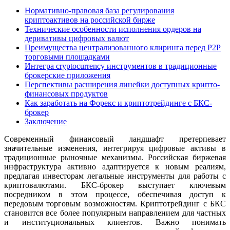
Нормативно-правовая база регулирования
криптоактивов на российской бирже
Технические особенности исполнения ордеров на
деривативы цифровых валют
Преимущества централизованного клиринга перед P2P
торговыми площадками
Интегра cryptocurrency инструментов в традиционные
брокерские приложения
Перспективы расширения линейки доступных крипто-
финансовых продуктов
Как заработать на Форекс и криптотрейдинге с БКС-
брокер
Заключение
Современный финансовый ландшафт претерпевает
значительные изменения, интегрируя цифровые активы в
традиционные рыночные механизмы. Российская биржевая
инфраструктура активно адаптируется к новым реалиям,
предлагая инвесторам легальные инструменты для работы с
криптовалютами. БКС-брокер выступает ключевым
посредником в этом процессе, обеспечивая доступ к
передовым торговым возможностям. Криптотрейдинг с БКС
становится все более популярным направлением для частных
и институциональных клиентов. Важно понимать