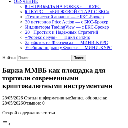
ОБУЧЕНИЕ
💵 «ПРИБЫЛЬ НА FOREX» — КУРС
💵 КУРС — «БИРЖЕВОЙ СТАРТ С БКС»
«Технический анализ» — с БКС-Брокер
30 паттернов Price Action — с БКС-Брокер
Индикаторы TradingView — с БКС-Брокер
20+ Простых и Надежных Стратегий
«Форекс с нуля» — Цикл с FxPro
Заработок на Фьючерсах — МИНИ-КУРС
Учебник по рынку Форекс — МИНИ-КУРС
Найти:
Биржа ММВБ как площадка для
торговли современными
криптовалютными инструментами
28/05/2026
Статьи информативные
Запись обновлена:
28/05/2026
Отзывов: 0
Открой содержание статьи