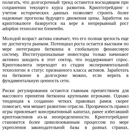
полагать, что долгосрочный тренд останется восходящим при
сохранении текущего курса развития. Криптотрейдинг с
учетом исторических данных позволяет строить более
надежные прогнозы будущего движения цены. Заработок на
криптовалюте базируется на вере в непрерывный рост
adoption технологии блокчейн.
Молодой возраст актива означает, что его полная зрелость еще
не достигнута рынком. Потенциал роста остается высоким по
мере интеграции биткоина в глобальную финансовую
систему. Институциональные инвесторы только начинают
активно заходить в этот сектор, что поддерживает спрос.
Криптовалюта переходит из стадии экспериментальной
технологии в статус признанного класса активов. Заработать
на биткоине в долгосроке можно, если верить в
фундаментальную ценность сети.
Риски регулирования остаются главным препятствием для
массового принятия биткоина крупными игроками. Однако
тенденция к созданию четких правовых рамок скорее
помогает, чем мешает развитию отрасли. Прозрачность правил
игры привлекает консервативный капитал, ранее избегавший
криптоактивов из-за неопределенности. Криптотрейдинг
становится более цивилизованным процессом по мере
укрепления законодательной базы в разных странах.