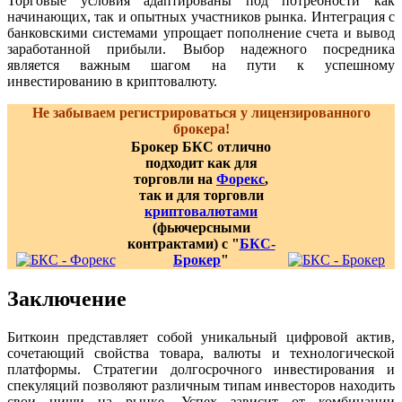
Торговые условия адаптированы под потребности как
начинающих, так и опытных участников рынка. Интеграция с
банковскими системами упрощает пополнение счета и вывод
заработанной прибыли. Выбор надежного посредника
является важным шагом на пути к успешному
инвестированию в криптовалюту.
Не забываем регистрироваться у лицензированного
брокера!
Брокер БКС отлично
подходит как для
торговли на
Форекс
,
так и для торговли
криптовалютами
(фьючерсными
контрактами) с "
БКС-
Брокер
"
Заключение
Биткоин представляет собой уникальный цифровой актив,
сочетающий свойства товара, валюты и технологической
платформы. Стратегии долгосрочного инвестирования и
спекуляций позволяют различным типам инвесторов находить
свои ниши на рынке. Успех зависит от комбинации