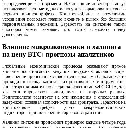
распределяя риск во времени. Начинающие инвесторы могут
использовать этот метод как основу для формирования своего
первого криптопортфеля. Криптотрейдинг с элементами
усреднения позволяет плавно входить в рынок без больших
первоначальных вложений. Заработать на биткоине таким
способом может каждый, кто готов следовать плану
долгосрочно.
Влияние макроэкономики и халвинга
на цену BTC: прогнозы аналитиков
Глобальные экономические процессы оказывают прямое
влияние на стоимость ведущих цифровых активов мира.
Повышение процентных ставок центральными банками часто
приводит к оттоку капитала из рискованных инструментов.
Инвесторы внимательно следят за решениями ФРС США, так
как они определяют ликвидность на мировых рынках.
Криптовалюта реагирует на эти изменения с определенной
задержкой, создавая возможности для арбитража. Заработок на
криптовалюте требует учета макроэкономических
индикаторов при построении торговой стратегии.
Халвинг биткоина происходит примерно каждые четыре года
и сокращает награду майнеров вдвое. Это событие