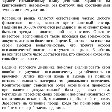
заранее составленному плану действий. Заработок на
криптовалюте невозможен без контроля над собственными
эмоциями и импульсами.
Коррекции рынка являются естественной частью любого
финансового цикла, включая криптовалютный сектор.
Падения на 30-50% случаются регулярно и не означают конец
бычьего тренда в долгосрочной перспективе. Опытные
инвесторы воспринимают такие просадки как возможность
докупить актив по более низкой цене. Криптовалюта известна
своей высокой волатильностью, что требует особой
психологической подготовки от участников рынка. Заработок
на криптовалюте часто достается тем, кто способен сохранять
спокойствие в хаосе.
Ведение торгового дневника помогает анализировать свои
ошибки и улучшать психологическую устойчивость со
временем. Запись причин входа и выхода из позиции
позволяет выявить паттерны эмоционального поведения.
Криптотрейдинг становится более осознанным процессом
при наличии документальной базы для самоанализа.
Регулярный пересмотр своих решений помогает избавиться от
когнитивных искажений, мешающих прибыльной торговле.
Заработать на биткоине проще, когда ты понимаешь свои
слабые места и работаешь над ними.