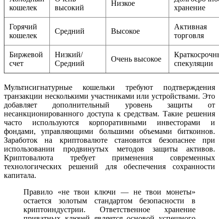
Низкое
кошелек
высокий
хранение
Горячий
Активная
Средний
Высокое
кошелек
торговля
Биржевой
Низкий/
Краткосрочн
Очень высокое
счет
Средний
спекуляции
Мультисигнатурные кошельки требуют подтверждения
транзакции несколькими участниками или устройствами. Это
добавляет дополнительный уровень защиты от
несанкционированного доступа к средствам. Такие решения
часто используются корпоративными инвесторами и
фондами, управляющими большими объемами биткоинов.
Заработок на криптовалюте становится безопаснее при
использовании продвинутых методов защиты активов.
Криптовалюта требует применения современных
технологических решений для обеспечения сохранности
капитала.
Правило «не твои ключи — не твои монеты»
остается золотым стандартом безопасности в
криптоиндустрии. Ответственное хранение
приватных ключей является основой успешного