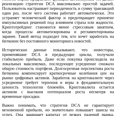
реализацию стратегии DCA максимально простой задачей.
Пользователь настраивает периодичность и сумму транзакций
один раз, после чего система работает автоматически. Это
устраняет человеческий фактор и предотвращает принятие
импульсивных решений под влиянием страха или жадности.
Криптотрейдинг становится менее стрессовым занятием,
когда процессы автоматизированы и регламентированы
заранее. Такой метод подходит тем, кто хочет заработать на
биткоине без постоянного мониторинга новостей.
Исторические данные показывают, что инвесторы,
применявшие DCA в предыдущие циклы, получали
стабильную прибыль. Даже если покупка происходила на
локальных максимумах, последующее усреднение снижало
общую стоимость портфеля. Долгосрочная перспектива роста
биткоина компенсирует краткосрочные колебания цен на
рынке цифровых активов. Заработок на криптовалюте через
усреднение требует терпения и веры в фундаментальную
ценность технологии блокчейн. Криптовалюта остается
активом с высоким потенциалом роста несмотря на
временные просадки.
Важно понимать, что стратегия DCA не гарантирует
мгновенной прибыли, но значительно повышает шансы на
успех. Она защищает капитал от резких падений рынка,