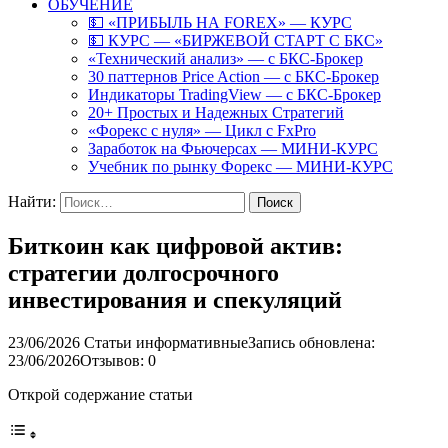
ОБУЧЕНИЕ
💵 «ПРИБЫЛЬ НА FOREX» — КУРС
💵 КУРС — «БИРЖЕВОЙ СТАРТ С БКС»
«Технический анализ» — с БКС-Брокер
30 паттернов Price Action — с БКС-Брокер
Индикаторы TradingView — с БКС-Брокер
20+ Простых и Надежных Стратегий
«Форекс с нуля» — Цикл с FxPro
Заработок на Фьючерсах — МИНИ-КУРС
Учебник по рынку Форекс — МИНИ-КУРС
Найти:
Биткоин как цифровой актив:
стратегии долгосрочного
инвестирования и спекуляций
23/06/2026
Статьи информативные
Запись обновлена:
23/06/2026
Отзывов: 0
Открой содержание статьи