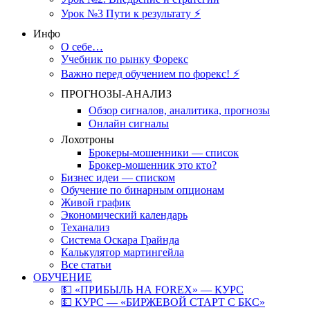
Урок №3 Пути к результату ⚡️
Инфо
О себе…
Учебник по рынку Форекс
Важно перед обучением по форекс! ⚡
ПРОГНОЗЫ-АНАЛИЗ
Обзор сигналов, аналитика, прогнозы
Онлайн сигналы
Лохотроны
Брокеры-мошенники — список
Брокер-мошенник это кто?
Бизнес идеи — списком
Обучение по бинарным опционам
Живой график
Экономический календарь
Теханализ
Система Оскара Грайнда
Калькулятор мартингейла
Все статьи
ОБУЧЕНИЕ
💵 «ПРИБЫЛЬ НА FOREX» — КУРС
💵 КУРС — «БИРЖЕВОЙ СТАРТ С БКС»