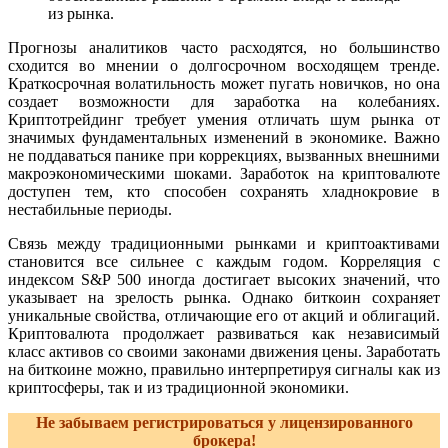
из рынка.
Прогнозы аналитиков часто расходятся, но большинство
сходится во мнении о долгосрочном восходящем тренде.
Краткосрочная волатильность может пугать новичков, но она
создает возможности для заработка на колебаниях.
Криптотрейдинг требует умения отличать шум рынка от
значимых фундаментальных изменений в экономике. Важно
не поддаваться панике при коррекциях, вызванных внешними
макроэкономическими шоками. Заработок на криптовалюте
доступен тем, кто способен сохранять хладнокровие в
нестабильные периоды.
Связь между традиционными рынками и криптоактивами
становится все сильнее с каждым годом. Корреляция с
индексом S&P 500 иногда достигает высоких значений, что
указывает на зрелость рынка. Однако биткоин сохраняет
уникальные свойства, отличающие его от акций и облигаций.
Криптовалюта продолжает развиваться как независимый
класс активов со своими законами движения цены. Заработать
на биткоине можно, правильно интерпретируя сигналы как из
криптосферы, так и из традиционной экономики.
Не забываем регистрироваться у лицензированного
брокера!