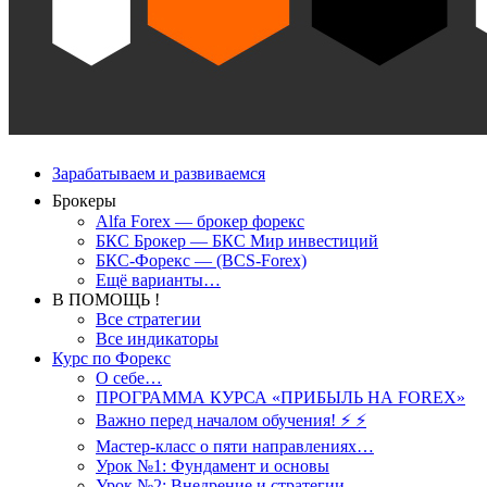
Зарабатываем и развиваемся
Брокеры
Alfa Forex — брокер форекс
БКС Брокер — БКС Мир инвестиций
БКС-Форекс — (BCS-Forex)
Ещё варианты…
В ПОМОЩЬ !
Все стратегии
Все индикаторы
Курс по Форекс
О себе…
ПРОГРАММА КУРСА «ПРИБЫЛЬ НА FOREX»
Важно перед началом обучения! ⚡ ⚡
Мастер-класс о пяти направлениях…
Урок №1: Фундамент и основы
Урок №2: Внедрение и стратегии