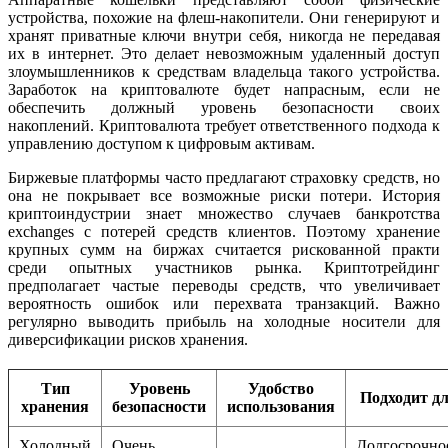
устройства, похожие на флеш-накопители. Они генерируют и
хранят приватные ключи внутри себя, никогда не передавая
их в интернет. Это делает невозможным удаленный доступ
злоумышленников к средствам владельца такого устройства.
Заработок на криптовалюте будет напрасным, если не
обеспечить должный уровень безопасности своих
накоплений. Криптовалюта требует ответственного подхода к
управлению доступом к цифровым активам.
Биржевые платформы часто предлагают страховку средств, но
она не покрывает все возможные риски потери. История
криптоиндустрии знает множество случаев банкротства
exchanges с потерей средств клиентов. Поэтому хранение
крупных сумм на биржах считается рискованной практи
среди опытных участников рынка. Криптотрейдинг
предполагает частые переводы средств, что увеличивает
вероятность ошибок или перехвата транзакций. Важно
регулярно выводить прибыль на холодные носители для
диверсификации рисков хранения.
Тип
Уровень
Удобство
Подходит д
хранения
безопасности
использования
Холодный
Очень
Долгосрочно