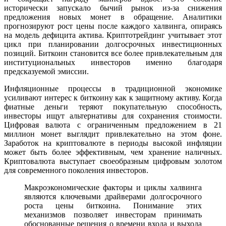
исторически запускало бычий рынок из-за снижения
предложения новых монет в обращение. Аналитики
прогнозируют рост цены после каждого халвинга, опираясь
на модель дефицита актива. Криптотрейдинг учитывает этот
цикл при планировании долгосрочных инвестиционных
позиций. Биткоин становится все более привлекательным для
институциональных инвесторов именно благодаря
предсказуемой эмиссии.
Инфляционные процессы в традиционной экономике
усиливают интерес к биткоину как к защитному активу. Когда
фиатные деньги теряют покупательную способность,
инвесторы ищут альтернативы для сохранения стоимости.
Цифровая валюта с ограниченным предложением в 21
миллион монет выглядит привлекательно на этом фоне.
Заработок на криптовалюте в периоды высокой инфляции
может быть более эффективным, чем хранение наличных.
Криптовалюта выступает своеобразным цифровым золотом
для современного поколения инвесторов.
Макроэкономические факторы и циклы халвинга
являются ключевыми драйверами долгосрочного
роста цены биткоина. Понимание этих
механизмов позволяет инвесторам принимать
обоснованные решения о времени входа и выхода