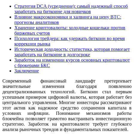
Стратегия DCA (усреднение): самый надежный способ
заработать на биткоине для новичков
Влияние макроэкономики и халвинга на цену BTC:
прогнозы аналитиков
Хранение криптовалюты: холодные кошельки против
биржевых счетов
Психология трейдера: как удержать биткоин во время
коррекции рынка
Историческая доходность: статистика, которая помогает
заработать на биткоине в долгосроке
Заработок на изменении курсов основных криптовалют
с брокерами БКС
Заключение
Современный финансовый ландшафт претерпевает
значительные изменения благодаря появлению
децентрализованных технологий. Биткоин стал первым
успешным примером цифровой валюты, которая работает без
центрального управления. Многие инвесторы рассматривают
этот актив как надежное средство сохранения капитала в
условиях инфляции. Понимание механизмов работы
блокчейна позволяет грамотно выстраивать инвестиционную
стратегию. Заработок на криптовалюте требует глубокого
анализа рыночных трендов и фундаментальных показателей.