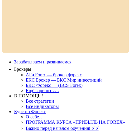
Зарабатываем и развиваемся
Брокеры
Alfa Forex — брокер форекс
БКС Брокер — БКС Мир инвестиций
БКС-Форекс — (BCS-Forex)
Ещё варианты…
В ПОМОЩЬ !
Все стратегии
Все индикаторы
Курс по Форекс
О себе…
ПРОГРАММА КУРСА «ПРИБЫЛЬ НА FOREX»
Важно перед началом обучения! ⚡ ⚡