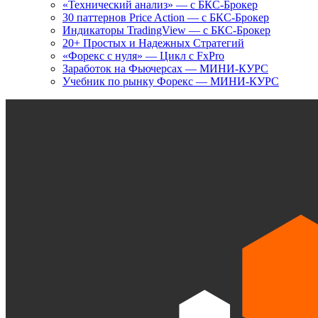
«Технический анализ» — с БКС-Брокер
30 паттернов Price Action — с БКС-Брокер
Индикаторы TradingView — с БКС-Брокер
20+ Простых и Надежных Стратегий
«Форекс с нуля» — Цикл с FxPro
Заработок на Фьючерсах — МИНИ-КУРС
Учебник по рынку Форекс — МИНИ-КУРС