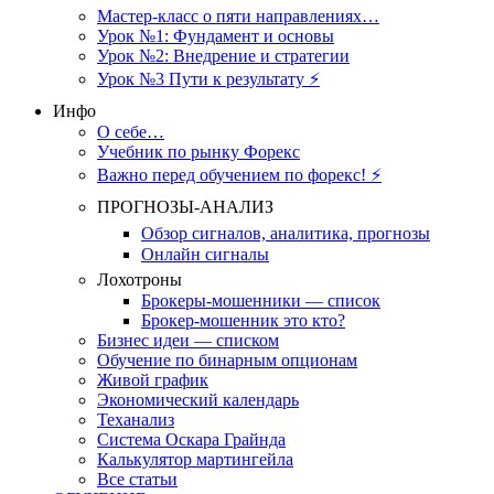
Мастер-класс о пяти направлениях…
Урок №1: Фундамент и основы
Урок №2: Внедрение и стратегии
Урок №3 Пути к результату ⚡️
Инфо
О себе…
Учебник по рынку Форекс
Важно перед обучением по форекс! ⚡
ПРОГНОЗЫ-АНАЛИЗ
Обзор сигналов, аналитика, прогнозы
Онлайн сигналы
Лохотроны
Брокеры-мошенники — список
Брокер-мошенник это кто?
Бизнес идеи — списком
Обучение по бинарным опционам
Живой график
Экономический календарь
Теханализ
Система Оскара Грайнда
Калькулятор мартингейла
Все статьи