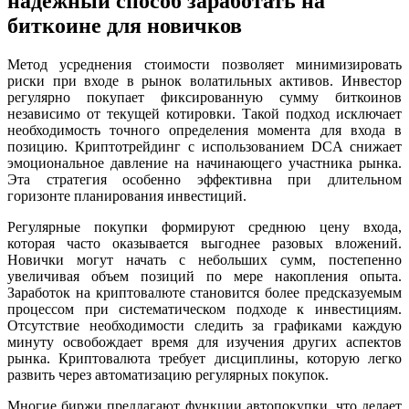
надежный способ заработать на
биткоине для новичков
Метод усреднения стоимости позволяет минимизировать
риски при входе в рынок волатильных активов. Инвестор
регулярно покупает фиксированную сумму биткоинов
независимо от текущей котировки. Такой подход исключает
необходимость точного определения момента для входа в
позицию. Криптотрейдинг с использованием DCA снижает
эмоциональное давление на начинающего участника рынка.
Эта стратегия особенно эффективна при длительном
горизонте планирования инвестиций.
Регулярные покупки формируют среднюю цену входа,
которая часто оказывается выгоднее разовых вложений.
Новички могут начать с небольших сумм, постепенно
увеличивая объем позиций по мере накопления опыта.
Заработок на криптовалюте становится более предсказуемым
процессом при систематическом подходе к инвестициям.
Отсутствие необходимости следить за графиками каждую
минуту освобождает время для изучения других аспектов
рынка. Криптовалюта требует дисциплины, которую легко
развить через автоматизацию регулярных покупок.
Многие биржи предлагают функции автопокупки, что делает