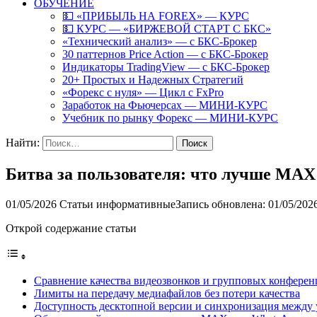
ОБУЧЕНИЕ
💵 «ПРИБЫЛЬ НА FOREX» — КУРС
💵 КУРС — «БИРЖЕВОЙ СТАРТ С БКС»
«Технический анализ» — с БКС-Брокер
30 паттернов Price Action — с БКС-Брокер
Индикаторы TradingView — с БКС-Брокер
20+ Простых и Надежных Стратегий
«Форекс с нуля» — Цикл с FxPro
Заработок на Фьючерсах — МИНИ-КУРС
Учебник по рынку Форекс — МИНИ-КУРС
Найти:
Битва за пользователя: что лучше MAX
01/05/2026
Статьи информативные
Запись обновлена: 01/05/202
Открой содержание статьи
Сравнение качества видеозвонков и групповых конфере
Лимиты на передачу медиафайлов без потери качества
Доступность десктопной версии и синхронизация между