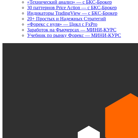
«Технический анализ» — с БКС-Брокер
30 паттернов Price Action — с БКС-Брокер
Индикаторы TradingView — с БКС-Брокер
20+ Простых и Надежных Стратегий
«Форекс с нуля» — Цикл с FxPro
Заработок на Фьючерсах — МИНИ-КУРС
Учебник по рынку Форекс — МИНИ-КУРС