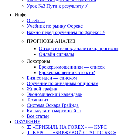
Урок №3 Пути к результату ⚡️
Инфо
О себе…
Учебник по рынку Форекс
Важно перед обучением по форекс! ⚡
ПРОГНОЗЫ-АНАЛИЗ
Обзор сигналов, аналитика, прогнозы
Онлайн сигналы
Лохотроны
Брокеры-мошенники — список
Брокер-мошенник это кто?
Бизнес идеи — списком
Обучение по бинарным опционам
Живой график
Экономический календарь
Теханализ
Система Оскара Грайнда
Калькулятор мартингейла
Все статьи
ОБУЧЕНИЕ
💵 «ПРИБЫЛЬ НА FOREX» — КУРС
💵 КУРС — «БИРЖЕВОЙ СТАРТ С БКС»