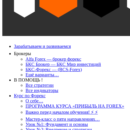
Зарабатываем и развиваемся
Брокеры
Alfa Forex — брокер форекс
БКС Брокер — БКС Мир инвестиций
БКС-Форекс — (BCS-Forex)
Ещё варианты…
В ПОМОЩЬ !
Все стратегии
Все индикаторы
Курс по Форекс
О себе…
ПРОГРАММА КУРСА «ПРИБЫЛЬ НА FOREX»
Важно перед началом обучения! ⚡ ⚡
Мастер-класс о пяти направлениях…
Урок №1: Фундамент и основы
Урок №2: Внедрение и стратегии