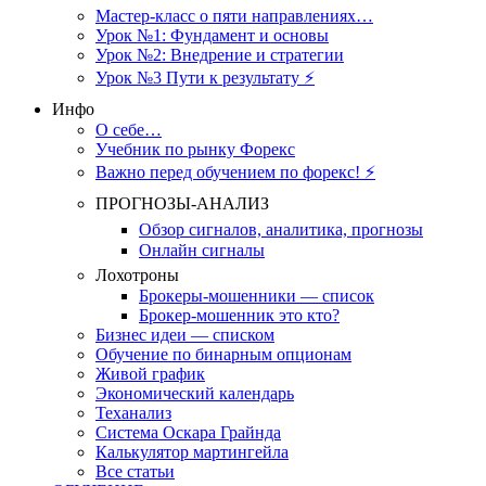
Мастер-класс о пяти направлениях…
Урок №1: Фундамент и основы
Урок №2: Внедрение и стратегии
Урок №3 Пути к результату ⚡️
Инфо
О себе…
Учебник по рынку Форекс
Важно перед обучением по форекс! ⚡
ПРОГНОЗЫ-АНАЛИЗ
Обзор сигналов, аналитика, прогнозы
Онлайн сигналы
Лохотроны
Брокеры-мошенники — список
Брокер-мошенник это кто?
Бизнес идеи — списком
Обучение по бинарным опционам
Живой график
Экономический календарь
Теханализ
Система Оскара Грайнда
Калькулятор мартингейла
Все статьи