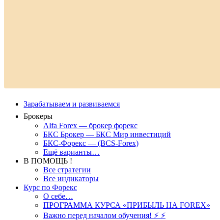
Зарабатываем и развиваемся
Брокеры
Alfa Forex — брокер форекс
БКС Брокер — БКС Мир инвестиций
БКС-Форекс — (BCS-Forex)
Ещё варианты…
В ПОМОЩЬ !
Все стратегии
Все индикаторы
Курс по Форекс
О себе…
ПРОГРАММА КУРСА «ПРИБЫЛЬ НА FOREX»
Важно перед началом обучения! ⚡ ⚡