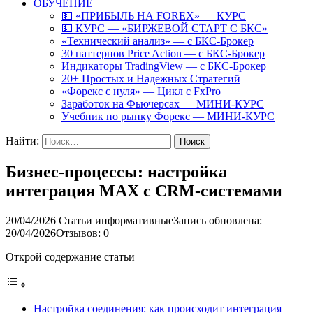
ОБУЧЕНИЕ
💵 «ПРИБЫЛЬ НА FOREX» — КУРС
💵 КУРС — «БИРЖЕВОЙ СТАРТ С БКС»
«Технический анализ» — с БКС-Брокер
30 паттернов Price Action — с БКС-Брокер
Индикаторы TradingView — с БКС-Брокер
20+ Простых и Надежных Стратегий
«Форекс с нуля» — Цикл с FxPro
Заработок на Фьючерсах — МИНИ-КУРС
Учебник по рынку Форекс — МИНИ-КУРС
Найти:
Бизнес-процессы: настройка
интеграция MAX с CRM-системами
20/04/2026
Статьи информативные
Запись обновлена:
20/04/2026
Отзывов: 0
Открой содержание статьи
Настройка соединения: как происходит интеграция