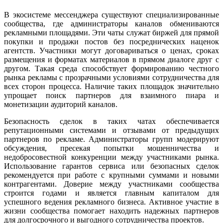
В экосистеме мессенджера существуют специализированные
сообщества, где администраторы каналов обмениваются
рекламными площадями. Эти чаты служат биржей для прямой
покупки и продажи постов без посреднических наценок
агентств. Участники могут договариваться о ценах, сроках
размещения и форматах материалов в прямом диалоге друг с
другом. Такая среда способствует формированию честного
рынка рекламы с прозрачными условиями сотрудничества для
всех сторон процесса. Наличие таких площадок значительно
упрощает поиск партнеров для взаимного пиара и
монетизации аудиторий каналов.
Безопасность сделок в таких чатах обеспечивается
репутационными системами и отзывами от предыдущих
партнеров по рекламе. Администраторы групп модерируют
обсуждения, пресекая попытки мошенничества и
недобросовестной конкуренции между участниками рынка.
Использование гарантов сервиса или безопасных сделок
рекомендуется при работе с крупными суммами и новыми
контрагентами. Доверие между участниками сообщества
строится годами и является главным капиталом для
успешного ведения рекламного бизнеса. Активное участие в
жизни сообщества помогает находить надежных партнеров
для долгосрочного и выгодного сотрудничества проектов.