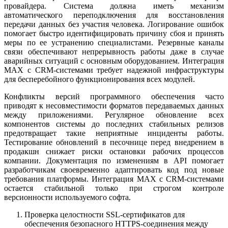
провайдера. Система должна иметь механизм
автоматического переподключения для восстановления
передачи данных без участия человека. Логирование ошибок
помогает быстро идентифицировать причину сбоя и принять
меры по ее устранению специалистами. Резервные каналы
связи обеспечивают непрерывность работы даже в случае
аварийных ситуаций с основным оборудованием. Интеграция
MAX с CRM-системами требует надежной инфраструктуры
для бесперебойного функционирования всех модулей.
Конфликты версий программного обеспечения часто
приводят к несовместимости форматов передаваемых данных
между приложениями. Регулярное обновление всех
компонентов системы до последних стабильных релизов
предотвращает такие неприятные инциденты работы.
Тестирование обновлений в песочнице перед внедрением в
продакшн снижает риски остановки рабочих процессов
компании. Документация по изменениям в API помогает
разработчикам своевременно адаптировать код под новые
требования платформы. Интеграция MAX с CRM-системами
остается стабильной только при строгом контроле
версионности используемого софта.
Проверка целостности SSL-сертификатов для
обеспечения безопасного HTTPS-соединения между