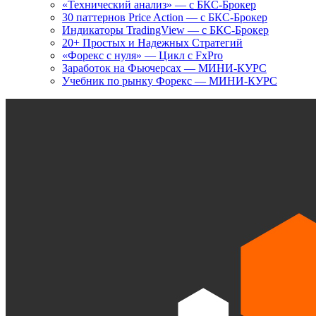
«Технический анализ» — с БКС-Брокер
30 паттернов Price Action — с БКС-Брокер
Индикаторы TradingView — с БКС-Брокер
20+ Простых и Надежных Стратегий
«Форекс с нуля» — Цикл с FxPro
Заработок на Фьючерсах — МИНИ-КУРС
Учебник по рынку Форекс — МИНИ-КУРС