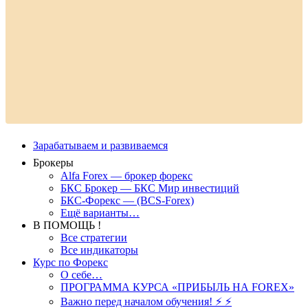
Зарабатываем и развиваемся
Брокеры
Alfa Forex — брокер форекс
БКС Брокер — БКС Мир инвестиций
БКС-Форекс — (BCS-Forex)
Ещё варианты…
В ПОМОЩЬ !
Все стратегии
Все индикаторы
Курс по Форекс
О себе…
ПРОГРАММА КУРСА «ПРИБЫЛЬ НА FOREX»
Важно перед началом обучения! ⚡ ⚡