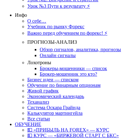
Урок №3 Пути к результату ⚡️
Инфо
О себе…
Учебник по рынку Форекс
Важно перед обучением по форекс! ⚡
ПРОГНОЗЫ-АНАЛИЗ
Обзор сигналов, аналитика, прогнозы
Онлайн сигналы
Лохотроны
Брокеры-мошенники — список
Брокер-мошенник это кто?
Бизнес идеи — списком
Обучение по бинарным опционам
Живой график
Экономический календарь
Теханализ
Система Оскара Грайнда
Калькулятор мартингейла
Все статьи
ОБУЧЕНИЕ
💵 «ПРИБЫЛЬ НА FOREX» — КУРС
💵 КУРС — «БИРЖЕВОЙ СТАРТ С БКС»