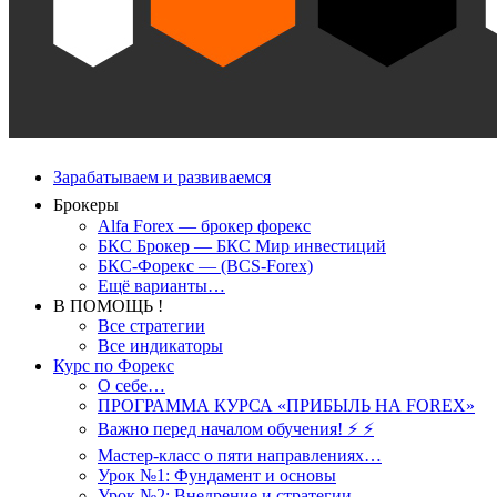
Зарабатываем и развиваемся
Брокеры
Alfa Forex — брокер форекс
БКС Брокер — БКС Мир инвестиций
БКС-Форекс — (BCS-Forex)
Ещё варианты…
В ПОМОЩЬ !
Все стратегии
Все индикаторы
Курс по Форекс
О себе…
ПРОГРАММА КУРСА «ПРИБЫЛЬ НА FOREX»
Важно перед началом обучения! ⚡ ⚡
Мастер-класс о пяти направлениях…
Урок №1: Фундамент и основы
Урок №2: Внедрение и стратегии