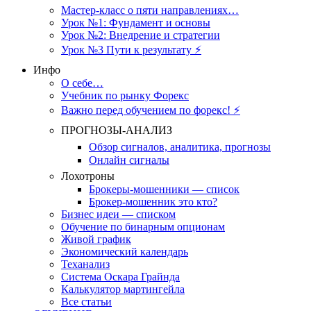
Мастер-класс о пяти направлениях…
Урок №1: Фундамент и основы
Урок №2: Внедрение и стратегии
Урок №3 Пути к результату ⚡️
Инфо
О себе…
Учебник по рынку Форекс
Важно перед обучением по форекс! ⚡
ПРОГНОЗЫ-АНАЛИЗ
Обзор сигналов, аналитика, прогнозы
Онлайн сигналы
Лохотроны
Брокеры-мошенники — список
Брокер-мошенник это кто?
Бизнес идеи — списком
Обучение по бинарным опционам
Живой график
Экономический календарь
Теханализ
Система Оскара Грайнда
Калькулятор мартингейла
Все статьи